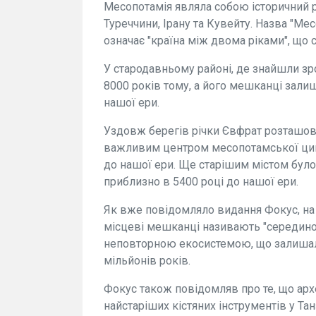
Месопотамія являла собою історичний ра
Туреччини, Ірану та Кувейту. Назва "Ме
означає "країна між двома ріками", що с
У стародавньому районі, де знайшли зр
8000 років тому, а його мешканці зали
нашої ери.
Уздовж берегів річки Євфрат розташов
важливим центром месопотамської цивіл
до нашої ери. Ще старішим містом було
приблизно в 5400 році до нашої ери.
Як вже повідомляло видання Фокус, на 
місцеві мешканці називають "середино
неповторною екосистемою, що залишал
мільйонів років.
Фокус також повідомляв про те, що ар
найстаріших кістяних інструментів у Та