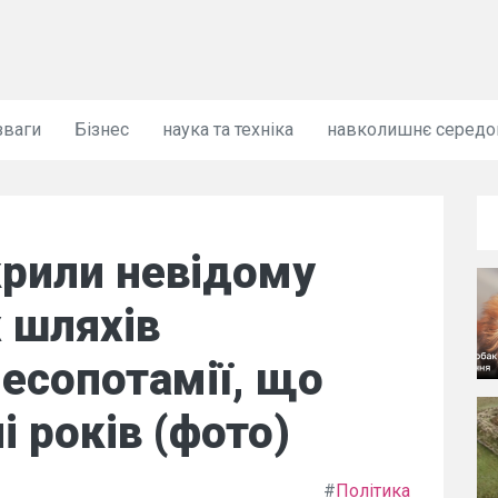
зваги
Бізнес
наука та техніка
навколишнє серед
крили невідому
 шляхів
есопотамії, що
і років (фото)
#
Політика