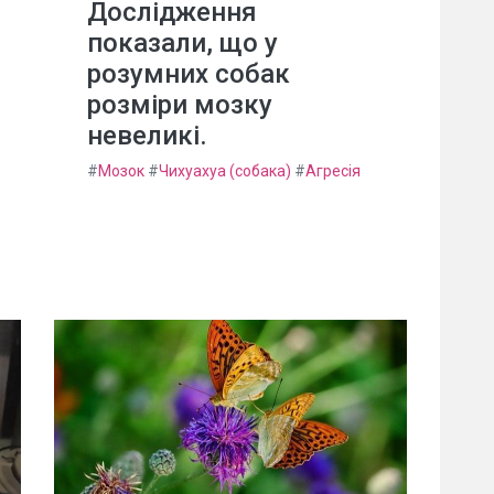
Дослідження
показали, що у
розумних собак
розміри мозку
невеликі.
#
Мозок
#
Чихуахуа (собака)
#
Агресія