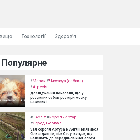
овище
Технології
Здоров'я
Популярне
#
Мозок
#
Чихуахуа (собака)
#
Агресія
Дослідження показали, що у
розумних собак розміри мозку
невеликі.
#
Неоліт
#
Король Артур
#
Середньовіччя
Зал короля Артура в Англії виявився
більш давнім, ніж Стоунхендж, що
належить до середньовічної епохи.