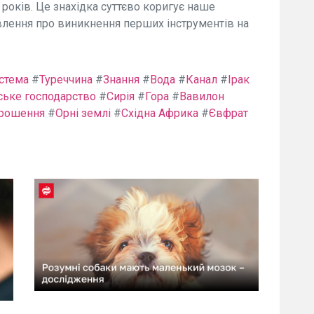
 років. Це знахідка суттєво коригує наше
явлення про виникнення перших інструментів на
стема
#
Туреччина
#
Знання
#
Вода
#
Канал
#
Ірак
ське господарство
#
Сирія
#
Гора
#
Вавилон
рошення
#
Орні землі
#
Східна Африка
#
Євфрат