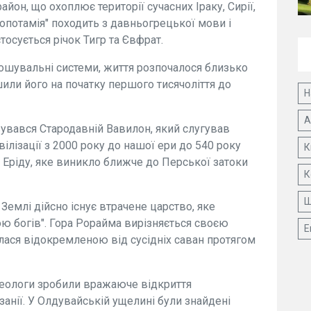
йон, що охоплює території сучасних Іраку, Сирії,
сопотамія" походить з давньогрецької мови і
тосується річок Тигр та Євфрат.
ошувальні системи, життя розпочалося близько
шили його на початку першого тисячоліття до
Н
А
увався Стародавній Вавилон, який слугував
ізації з 2000 року до нашої ери до 540 року
К
 Еріду, яке виникло ближче до Перської затоки
К
Ш
Землі дійсно існує втрачене царство, яке
ю богів". Гора Рорайма вирізняється своєю
Е
ася відокремленою від сусідніх саван протягом
хеологи зробили вражаюче відкриття
нзанії. У Олдувайській ущелині були знайдені