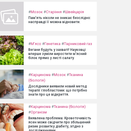
#
Мозок
#
Старіння
#
Швейцарія
Пам'ять ніколи не зникає безслідно:
насправді її можна відновити.
#
М'ясо
#
Генетика
#
Парниковий газ
Вегани будуть у захваті! Науковці
вперше зуміли виростити м'ясний
білок прямо у листі салату.
#
Карцинома
#
Мозок
#
Тканина
(біологія)
Дослідники виявили новий метод
терапії гліобластоми: що потрібно
знати про це відкриття.
#
Карцинома
#
Тканина (біологія)
#
Організм
Виявлена проблема: Кровоточивість
ясен може свідчити про збільшений
ризик розвитку діабету, згідно з
дослідженнями.