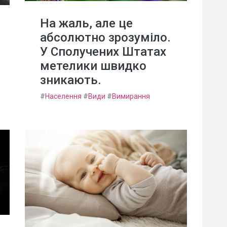
На жаль, але це
абсолютно зрозуміло.
У Сполучених Штатах
метелики швидко
зникають.
#
Населення
#
Види
#
Вимирання