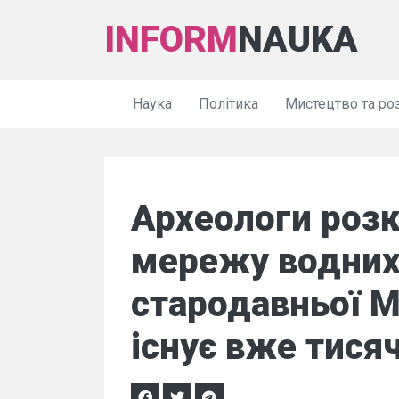
INFORM
NAUKA
Наука
Політика
Мистецтво та ро
Археологи роз
мережу водних
стародавньої М
існує вже тисяч