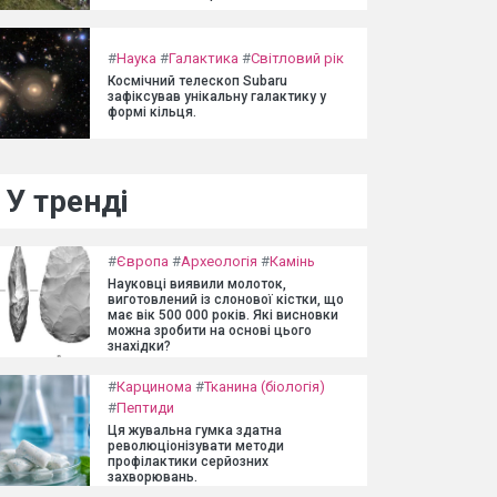
#
Наука
#
Галактика
#
Світловий рік
Космічний телескоп Subaru
зафіксував унікальну галактику у
формі кільця.
У тренді
#
Європа
#
Археологія
#
Камінь
Науковці виявили молоток,
виготовлений із слонової кістки, що
має вік 500 000 років. Які висновки
можна зробити на основі цього
знахідки?
#
Карцинома
#
Тканина (біологія)
#
Пептиди
Ця жувальна гумка здатна
революціонізувати методи
профілактики серйозних
захворювань.