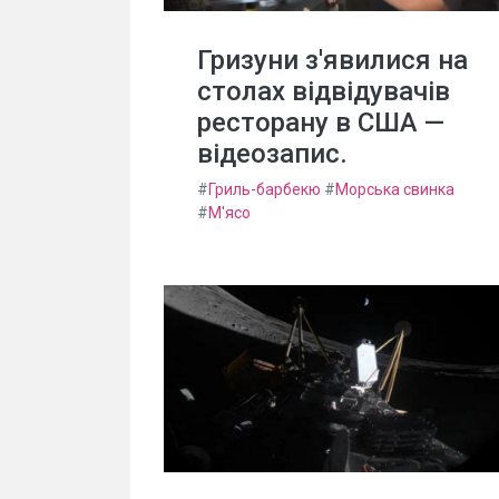
Гризуни з'явилися на
столах відвідувачів
ресторану в США —
відеозапис.
#
Гриль-барбекю
#
Морська свинка
#
М'ясо