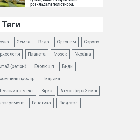
гусені, можуть ефективно
розкладати полістирол.
Теги
аука
Земля
Вода
Організм
Європа
рхеологія
Планета
Мозок
Україна
итай (регіон)
Еволюція
Види
осмічний простір
Тварина
тучний інтелект
Зірка
Атмосфера Землі
ксперимент
Генетика
Людство