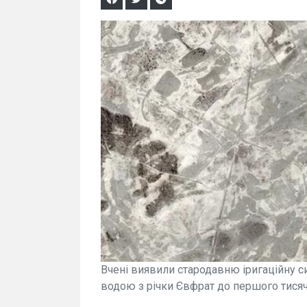
Вчені виявили стародавню іригаційну с
водою з річки Євфрат до першого тисяч