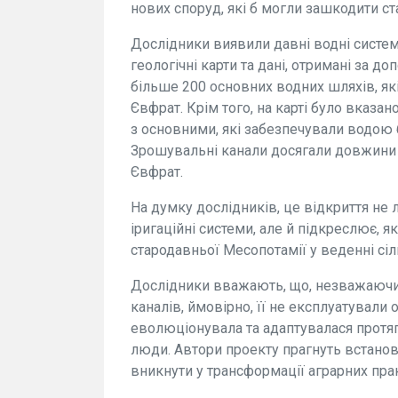
нових споруд, які б могли зашкодити ст
Дослідники виявили давні водні систе
геологічні карти та дані, отримані за д
більше 200 основних водних шляхів, як
Євфрат. Крім того, на карті було вказа
з основними, які забезпечували водою 
Зрошувальні канали досягали довжини 9
Євфрат.
На думку дослідників, це відкриття не
іригаційні системи, але й підкреслює,
стародавньої Месопотамії у веденні сіл
Дослідники вважають, що, незважаючи
каналів, ймовірно, її не експлуатували 
еволюціонувала та адаптувалася протяг
люди. Автори проекту прагнуть встано
вникнути у трансформації аграрних прак