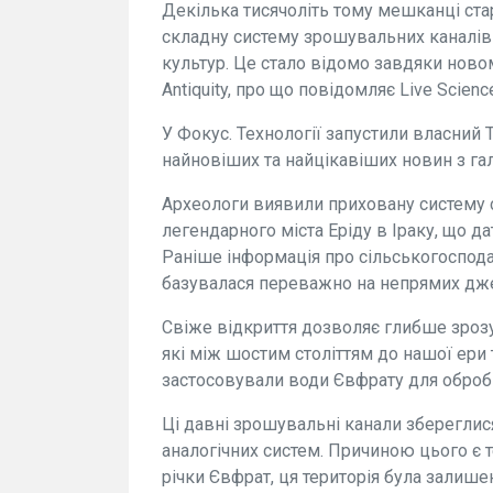
Декілька тисячоліть тому мешканці ст
складну систему зрошувальних каналів
культур. Це стало відомо завдяки нов
Antiquity, про що повідомляє Live Scienc
У Фокус. Технології запустили власний 
найновіших та найцікавіших новин з гал
Археологи виявили приховану систему с
легендарного міста Еріду в Іраку, що д
Раніше інформація про сільськогоспода
базувалася переважно на непрямих дже
Свіже відкриття дозволяє глибше зрозу
які між шостим століттям до нашої ери
застосовували води Євфрату для обробк
Ці давні зрошувальні канали збереглися
аналогічних систем. Причиною цього є т
річки Євфрат, ця територія була залише