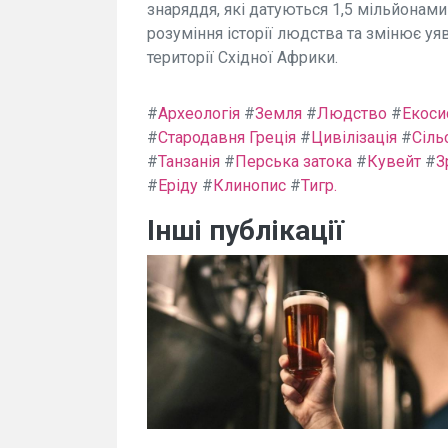
знаряддя, які датуються 1,5 мільйонами
розуміння історії людства та змінює у
території Східної Африки.
#
Археологія
#
Земля
#
Людство
#
Екоси
#
Стародавня Греція
#
Цивілізація
#
Сіль
#
Танзанія
#
Перська затока
#
Кувейт
#
З
#
Еріду
#
Клинопис
#
Тигр.
Інші публікації