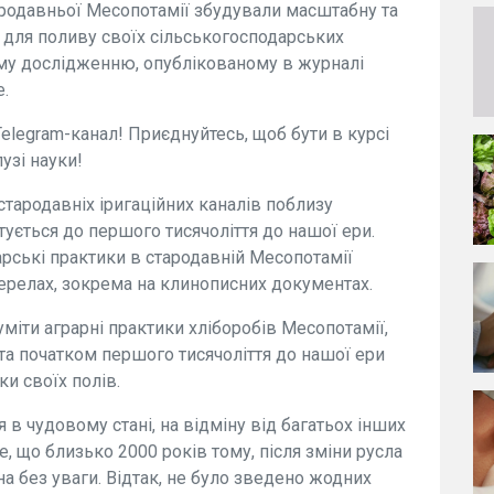
ародавньої Месопотамії збудували масштабну та
 для поливу своїх сільськогосподарських
ому дослідженню, опублікованому в журналі
e.
Telegram-канал! Приєднуйтесь, щоб бути в курсі
узі науки!
тародавніх іригаційних каналів поблизу
атується до першого тисячоліття до нашої ери.
рські практики в стародавній Месопотамії
релах, зокрема на клинописних документах.
міти аграрні практики хліборобів Месопотамії,
 та початком першого тисячоліття до нашої ери
и своїх полів.
 в чудовому стані, на відміну від багатьох інших
е, що близько 2000 років тому, після зміни русла
на без уваги. Відтак, не було зведено жодних