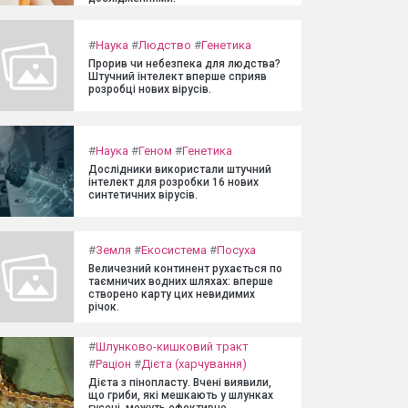
#
Наука
#
Людство
#
Генетика
Прорив чи небезпека для людства?
Штучний інтелект вперше сприяв
розробці нових вірусів.
#
Наука
#
Геном
#
Генетика
Дослідники використали штучний
інтелект для розробки 16 нових
синтетичних вірусів.
#
Земля
#
Екосистема
#
Посуха
Величезний континент рухається по
таємничих водних шляхах: вперше
створено карту цих невидимих
річок.
#
Шлунково-кишковий тракт
#
Раціон
#
Дієта (харчування)
Дієта з пінопласту. Вчені виявили,
що гриби, які мешкають у шлунках