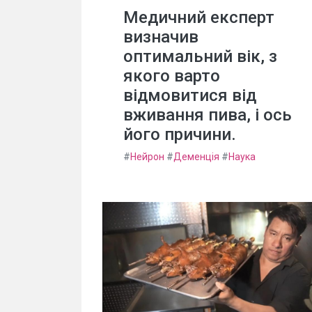
Медичний експерт
визначив
оптимальний вік, з
якого варто
відмовитися від
вживання пива, і ось
його причини.
#
Нейрон
#
Деменція
#
Наука