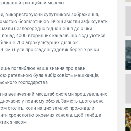
ародавній іригаційній мережі.
ми, використовуючи супутникові зображення,
опомогою безпілотників. Вчені змогли зафіксувати
і мали безпосереднє відношення до річки
но понад 4000 вторинних каналів, що з'єднуються
більше 700 агрокультурних ділянок.
 км і були прокладені уздовж берегів річки
 лише поглиблює наше знання про давні
 якою ретельною була вибірковість мешканців
ьського господарства.
 на величезний масштаб системи зрошувальних
одночасно у повному обсязі. Замість цього вона
ом століть, коли на цих землях проживали
вити хронологію окремих каналів, щоб глибше
тик з часом.