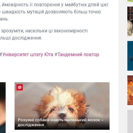
 ймовірність її повторення у майбутніх дітей цієї
о швидкість мутацій дозволяють більш точно
ань.
 зрозуміти, наскільки ці закономірності
альші дослідження.
#
Університет штату Юта
#
Тандемний повтор