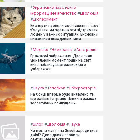
#
Українське незалежне
інформаційне агентство
#
Еволюція
#
Експеримент
Експерти провели дослідження, щоб
з'ясувати, чи здатні коти підтримати
людей у важких ситуаціях. Висновки
виявилися незадовільними.
#
Молоко
#
Вимирання
#
Австралія
Вражаючі зображення. Дрон зняв
унікальний момент появи на світ
кита поблизу австралійського
узбережжя.
#
Наука
#
Телескоп
#
Обсерваторія
На Сонці вперше було виявлено те,
що раніше існувало тільки в рамках
теоретичних припущень.
#
Білок
#
Еволюція
#
Наука
Чи могла життя на Землі зародитися
двічі? Дослідники зробили
сенсаційне відкриття.