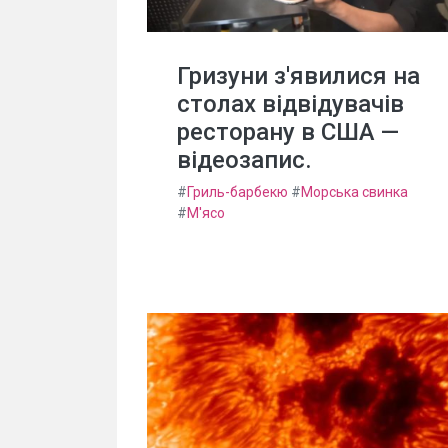
Гризуни з'явилися на
столах відвідувачів
ресторану в США —
відеозапис.
#
Гриль-барбекю
#
Морська свинка
#
М'ясо