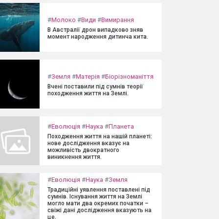
#
Молоко
#
Види
#
Вимирання
В Австралії дрон випадково зняв
момент народження дитинча кита.
#
Земля
#
Матерія
#
Біорізноманіття
Вчені поставили під сумнів теорії
походження життя на Землі.
#
Еволюція
#
Наука
#
Планета
Походження життя на нашій планеті:
нове дослідження вказує на
можливість двократного
виникнення життя.
#
Еволюція
#
Наука
#
Земля
Традиційні уявлення поставлені під
сумнів. Існування життя на Землі
могло мати два окремих початки –
свіжі дані дослідження вказують на
це.