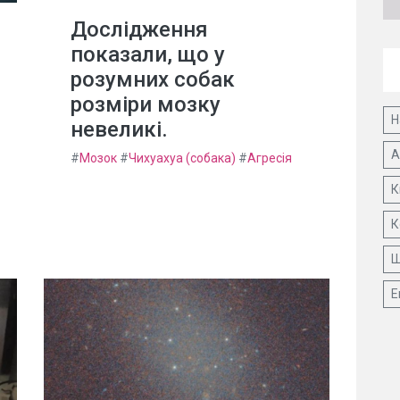
Дослідження
показали, що у
розумних собак
розміри мозку
Н
невеликі.
А
#
Мозок
#
Чихуахуа (собака)
#
Агресія
К
К
Ш
Е