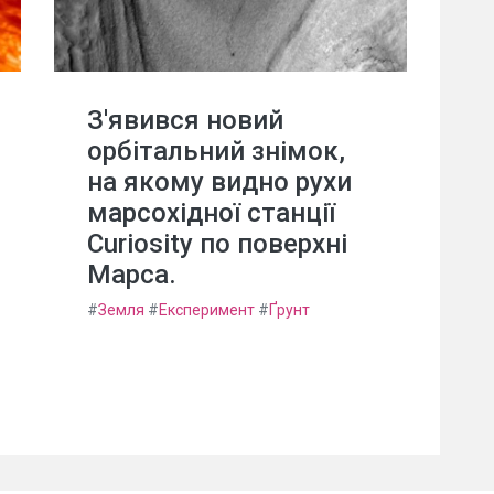
З'явився новий
орбітальний знімок,
на якому видно рухи
марсохідної станції
Curiosity по поверхні
Марса.
#
Земля
#
Експеримент
#
Ґрунт