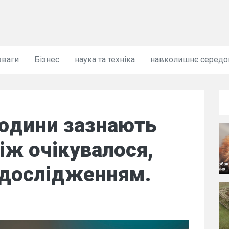
зваги
Бізнес
наука та техніка
навколишнє серед
юдини зазнають
іж очікувалося,
 дослідженням.