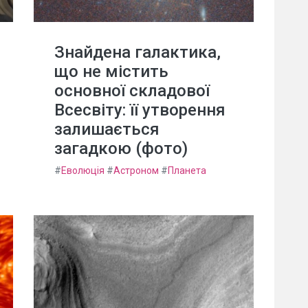
Знайдена галактика,
що не містить
основної складової
Всесвіту: її утворення
залишається
загадкою (фото)
#
Еволюція
#
Астроном
#
Планета