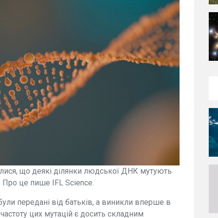
алися, що деякі ділянки людської ДНК мутують
Про це пише IFL Science.
 були передані від батьків, а виникли вперше в
 частоту цих мутацій є досить складним