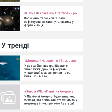
#
Наука
#
Галактика
#
Світловий рік
Космічний телескоп Subaru
зафіксував унікальну галактику у
формі кільця.
У тренді
#
Молоко
#
Населення
#
Вимирання
У водах біля австралійського
узбережжя дрон зафіксував
унікальний момент появи на світ
кита. Ось відео.
#
Земля
#
Ліс
#
Північна Америка
У Північній Америці було виявлено
хижака, що викликає страх навіть у
ведмедів і пум: про кого йдеться?