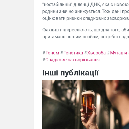
"нестабільній" ділянці ДНК, яка є новою,
родини значно знижується. Тож дані пр
оцінювати ризики спадкових захворюв
Фахівці підкреслюють, що для того, аби
притаманні іншим особам, потрібні под
#
Геном
#
Генетика
#
Хвороба
#
Мутація
#
Спадкове захворювання
Інші публікації