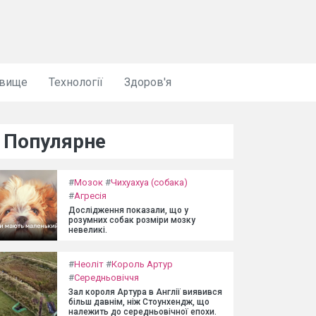
овище
Технології
Здоров'я
Популярне
#
Мозок
#
Чихуахуа (собака)
#
Агресія
Дослідження показали, що у
розумних собак розміри мозку
невеликі.
#
Неоліт
#
Король Артур
#
Середньовіччя
Зал короля Артура в Англії виявився
більш давнім, ніж Стоунхендж, що
належить до середньовічної епохи.