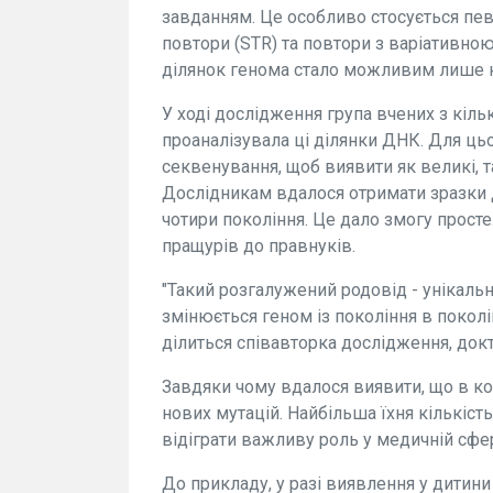
завданням. Це особливо стосується пев
повтори (STR) та повтори з варіативною
ділянок генома стало можливим лише 
У ході дослідження група вчених з кіл
проаналізувала ці ділянки ДНК. Для цьо
секвенування, щоб виявити як великі, та
Дослідникам вдалося отримати зразки 
чотири покоління. Це дало змогу просте
пращурів до правнуків.
"Такий розгалужений родовід - унікальн
змінюється геном із покоління в поколі
ділиться співавторка дослідження, док
Завдяки чому вдалося виявити, що в ко
нових мутацій. Найбільша їхня кількіст
відіграти важливу роль у медичній сфер
До прикладу, у разі виявлення у дитин