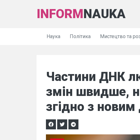
INFORM
NAUKA
Наука
Політика
Мистецтво та ро
Частини ДНК л
змін швидше, н
згідно з новим