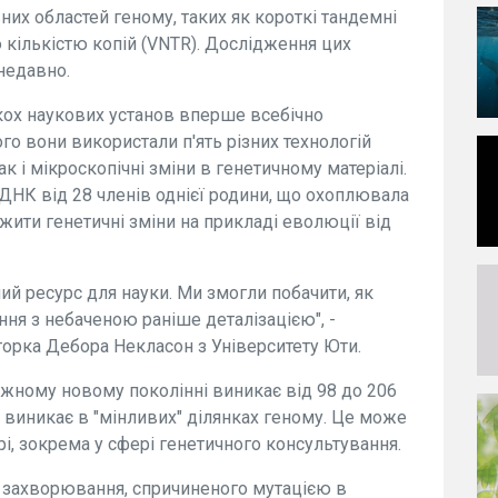
них областей геному, таких як короткі тандемні
 кількістю копій (VNTR). Дослідження цих
недавно.
ькох наукових установ вперше всебічно
го вони використали п'ять різних технологій
к і мікроскопічні зміни в генетичному матеріалі.
ДНК від 28 членів однієї родини, що охоплювала
жити генетичні зміни на прикладі еволюції від
ий ресурс для науки. Ми змогли побачити, як
ння з небаченою раніше деталізацією", -
торка Дебора Некласон з Університету Юти.
жному новому поколінні виникає від 98 до 206
ь виникає в "мінливих" ділянках геному. Це може
і, зокрема у сфері генетичного консультування.
и захворювання, спричиненого мутацією в