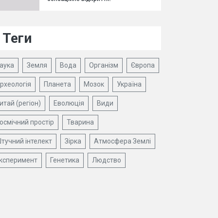
Теги
аука
Земля
Вода
Організм
Європа
рхеологія
Планета
Мозок
Україна
итай (регіон)
Еволюція
Види
осмічний простір
Тварина
тучний інтелект
Зірка
Атмосфера Землі
ксперимент
Генетика
Людство