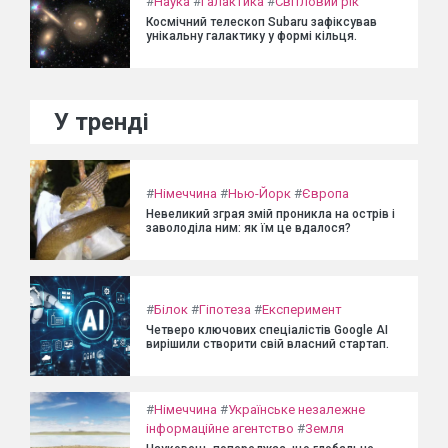
#
Наука
#
Галактика
#
Світловий рік
Космічний телескоп Subaru зафіксував
унікальну галактику у формі кільця.
У тренді
#
Німеччина
#
Нью-Йорк
#
Європа
Невеликий зграя змій проникла на острів і
заволоділа ним: як їм це вдалося?
#
Білок
#
Гіпотеза
#
Експеримент
Четверо ключових спеціалістів Google AI
вирішили створити свій власний стартап.
#
Німеччина
#
Українське незалежне
інформаційне агентство
#
Земля