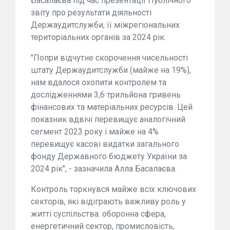
Басалаєва під час презентації Публічного
звіту про результати діяльності
Держаудитслужби, її міжрегіональних
територіальних органів за 2024 рік.
"Попри відчутне скорочення чисельності
штату Держаудитслужби (майже на 19%),
нам вдалося охопити контролем та
дослідженнями 3,6 трильйона гривень
фінансових та матеріальних ресурсів. Цей
показник вдвічі перевищує аналогічний
сегмент 2023 року і майже на 4%
перевищує касові видатки загального
фонду Державного бюджету України за
2024 рік", - зазначила Алла Басалаєва.
Контроль торкнувся майже всіх ключових
секторів, які відіграють важливу роль у
житті суспільства: оборонна сфера,
енергетичний сектор, промисловість,