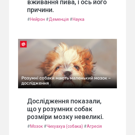
вживання пива, і ось його
причини.
#
Нейрон
#
Деменція
#
Наука
Дослідження показали,
що у розумних собак
розміри мозку невеликі.
#
Мозок
#
Чихуахуа (собака)
#
Агресія