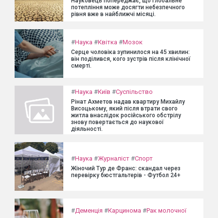
Науковець попереджає, що глобальне
потепління може досягти небезпечного
рівня вже в найближчі місяці.
#
Наука
#
Квітка
#
Мозок
Серце чоловіка зупинилося на 45 хвилин:
він поділився, кого зустрів після клінічної
смерті.
#
Наука
#
Київ
#
Суспільство
Рінат Ахметов надав квартиру Михайлу
Висоцькому, який після втрати свого
житла внаслідок російського обстрілу
знову повертається до наукової
діяльності.
#
Наука
#
Журналіст
#
Спорт
Жіночий Тур де Франс: скандал через
перевірку бюстгальтерів - Футбол 24+
#
Деменція
#
Карцинома
#
Рак молочної