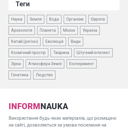
Теги
Наука
Земля
Вода
Організм
Європа
Археологія
Планета
Мозок
Україна
Китай (регіон)
Еволюція
Види
Космічний простір
Тварина
Штучний інтелект
Зірка
Атмосфера Землі
Експеримент
Генетика
Людство
INFORM
NAUKA
Використання будь-яких матеріалів, що розміщені
на сайті, дозволяється за умови посилання на