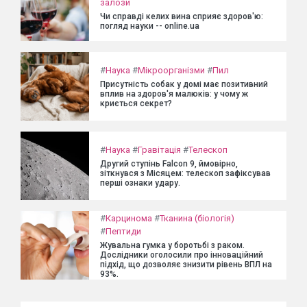
залози
Чи справді келих вина сприяє здоров'ю:
погляд науки -- online.ua
#
Наука
#
Мікроорганізми
#
Пил
Присутність собак у домі має позитивний
вплив на здоров'я малюків: у чому ж
криється секрет?
#
Наука
#
Гравітація
#
Телескоп
Другий ступінь Falcon 9, ймовірно,
зіткнувся з Місяцем: телескоп зафіксував
перші ознаки удару.
#
Карцинома
#
Тканина (біологія)
#
Пептиди
Жувальна гумка у боротьбі з раком.
Дослідники оголосили про інноваційний
підхід, що дозволяє знизити рівень ВПЛ на
93%.