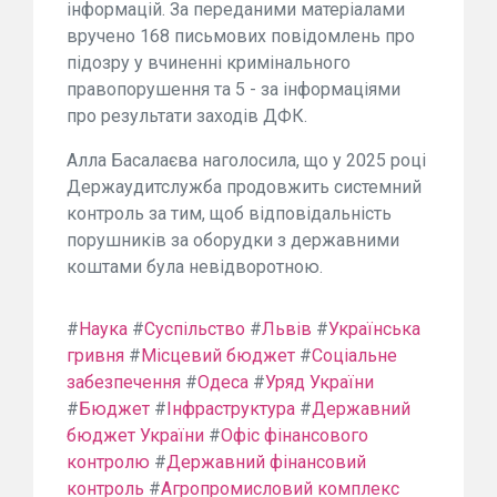
інформацій. За переданими матеріалами
вручено 168 письмових повідомлень про
підозру у вчиненні кримінального
правопорушення та 5 - за інформаціями
про результати заходів ДФК.
Алла Басалаєва наголосила, що у 2025 році
Держаудитслужба продовжить системний
контроль за тим, щоб відповідальність
порушників за оборудки з державними
коштами була невідворотною.
#
Наука
#
Суспільство
#
Львів
#
Українська
гривня
#
Місцевий бюджет
#
Соціальне
забезпечення
#
Одеса
#
Уряд України
#
Бюджет
#
Інфраструктура
#
Державний
бюджет України
#
Офіс фінансового
контролю
#
Державний фінансовий
контроль
#
Агропромисловий комплекс