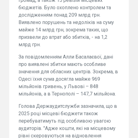
громад, а також 15 ревізій місцевих
бюджетів. Було охоплено контролем та
дослідженням понад 209 млрд грн.
Виявлено порушень та недоліків на суму
майже 14 млрд грн, зокрема таких, що
призвели до втрат або збитків, - на 1,2
млрд грн.
За повідомленням Алли Басалаєвої, дані
про виявлені збитки мають особливе
значення для обласних центрів. Зокрема, в
Одесі їхня сума досягла майже 969
мільйонів гривень, у Львові – 848
мільйонів, а в Тернополі – 147,7 мільйона.
Голова Держаудитслужби зазначила, що в
2025 році місцеві бюджети також
перебуватимуть під особливою увагою
аудиторів. "Адже кошти, які на місцевому
рівні скеровуються на відновлення