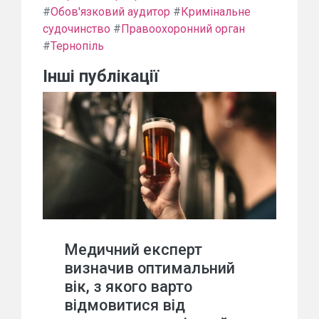
#
Обов'язковий аудитор
#
Кримінальне
судочинство
#
Правоохоронний орган
#
Тернопіль
Інші публікації
Медичний експерт
визначив оптимальний
вік, з якого варто
відмовитися від