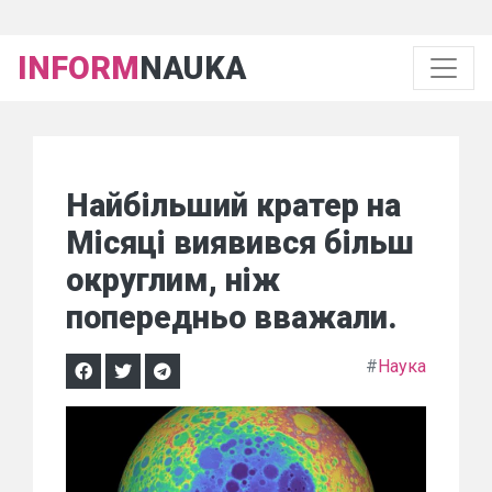
INFORM
NAUKA
Найбільший кратер на
Місяці виявився більш
округлим, ніж
попередньо вважали.
#
Наука