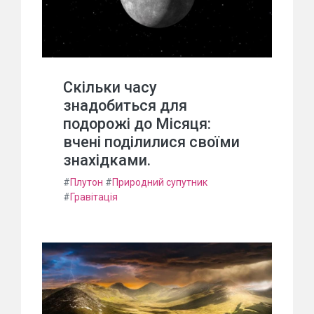
Скільки часу
знадобиться для
подорожі до Місяця:
вчені поділилися своїми
знахідками.
#
Плутон
#
Природний супутник
#
Гравітація