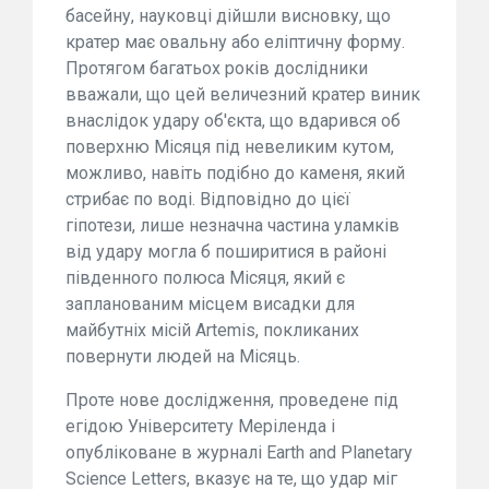
басейну, науковці дійшли висновку, що
кратер має овальну або еліптичну форму.
Протягом багатьох років дослідники
вважали, що цей величезний кратер виник
внаслідок удару об'єкта, що вдарився об
поверхню Місяця під невеликим кутом,
можливо, навіть подібно до каменя, який
стрибає по воді. Відповідно до цієї
гіпотези, лише незначна частина уламків
від удару могла б поширитися в районі
південного полюса Місяця, який є
запланованим місцем висадки для
майбутніх місій Artemis, покликаних
повернути людей на Місяць.
Проте нове дослідження, проведене під
егідою Університету Меріленда і
опубліковане в журналі Earth and Planetary
Science Letters, вказує на те, що удар міг