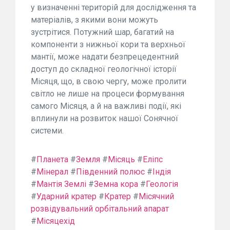
у визначенні територій для дослідження та
матеріалів, з якими вони можуть
зустрітися. Потужний шар, багатий на
компоненти з нижньої кори та верхньої
мантії, може надати безпрецедентний
доступ до складної геологічної історії
Місяця, що, в свою чергу, може пролити
світло не лише на процеси формування
самого Місяця, а й на важливі події, які
вплинули на розвиток нашої Сонячної
системи.
#
Планета
#
Земля
#
Місяць
#
Еліпс
#
Мінерал
#
Південний полюс
#
Індія
#
Мантія Землі
#
Земна кора
#
Геологія
#
Ударний кратер
#
Кратер
#
Місячний
розвідувальний орбітальний апарат
#
Місяцехід