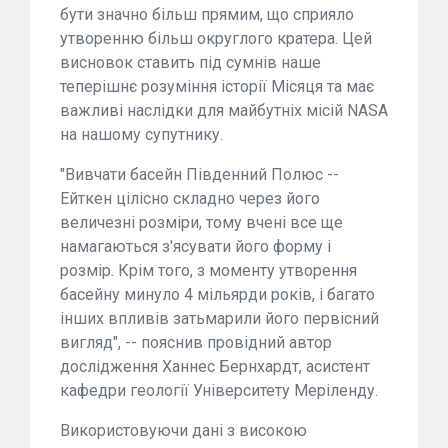
бути значно більш прямим, що сприяло
утворенню більш округлого кратера. Цей
висновок ставить під сумнів наше
теперішнє розуміння історії Місяця та має
важливі наслідки для майбутніх місій NASA
на нашому супутнику.
"Вивчати басейн Південний Полюс --
Ейткен цілісно складно через його
величезні розміри, тому вчені все ще
намагаються з'ясувати його форму і
розмір. Крім того, з моменту утворення
басейну минуло 4 мільярди років, і багато
інших впливів затьмарили його первісний
вигляд", -- пояснив провідний автор
дослідження Ханнес Бернхардт, асистент
кафедри геології Університету Меріленду.
Використовуючи дані з високою