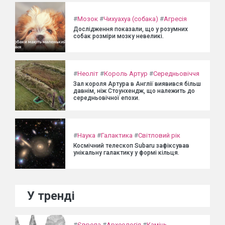
#
Мозок
#
Чихуахуа (собака)
#
Агресія
Дослідження показали, що у розумних
собак розміри мозку невеликі.
#
Неоліт
#
Король Артур
#
Середньовіччя
Зал короля Артура в Англії виявився більш
давнім, ніж Стоунхендж, що належить до
середньовічної епохи.
#
Наука
#
Галактика
#
Світловий рік
Космічний телескоп Subaru зафіксував
унікальну галактику у формі кільця.
У тренді
#
Європа
#
Археологія
#
Камінь