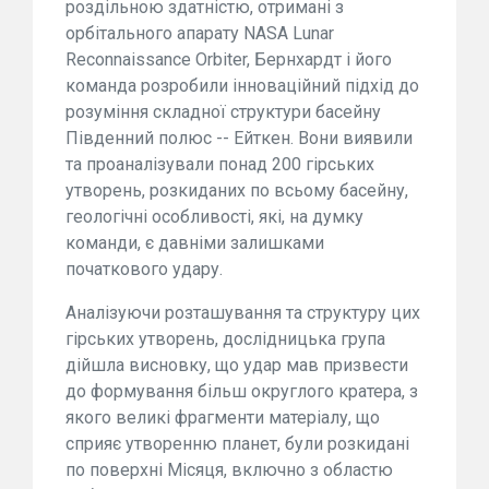
роздільною здатністю, отримані з
орбітального апарату NASA Lunar
Reconnaissance Orbiter, Бернхардт і його
команда розробили інноваційний підхід до
розуміння складної структури басейну
Південний полюс -- Ейткен. Вони виявили
та проаналізували понад 200 гірських
утворень, розкиданих по всьому басейну,
геологічні особливості, які, на думку
команди, є давніми залишками
початкового удару.
Аналізуючи розташування та структуру цих
гірських утворень, дослідницька група
дійшла висновку, що удар мав призвести
до формування більш округлого кратера, з
якого великі фрагменти матеріалу, що
сприяє утворенню планет, були розкидані
по поверхні Місяця, включно з областю