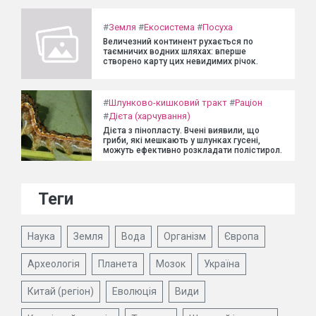
#
Земля
#
Екосистема
#
Посуха
Величезний континент рухається по
таємничих водних шляхах: вперше
створено карту цих невидимих річок.
#
Шлунково-кишковий тракт
#
Раціон
#
Дієта (харчування)
Дієта з пінопласту. Вчені виявили, що
гриби, які мешкають у шлунках гусені,
можуть ефективно розкладати полістирол.
Теги
Наука
Земля
Вода
Організм
Європа
Археологія
Планета
Мозок
Україна
Китай (регіон)
Еволюція
Види