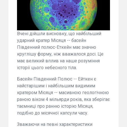
Вчені дійшли висновку, що найбільший
ударний кратер Місяця -- басейн
Південний полюс-Еткейн має значно
круглішу форму, ніж вважалося досі. Це
має великий вплив на наше розуміння
історії цього небесного тіла.
Басейн Південний Полюс -- Ейткен є
найстарішим і найбільшим видимим
кратером Місяця -- масивною геологічною
раною віком 4 мільярди років, яка зберігає
таємниці про ранню історію Місяця,
подібно до місячної капсули часу.
Зважаючи на певні характеристики