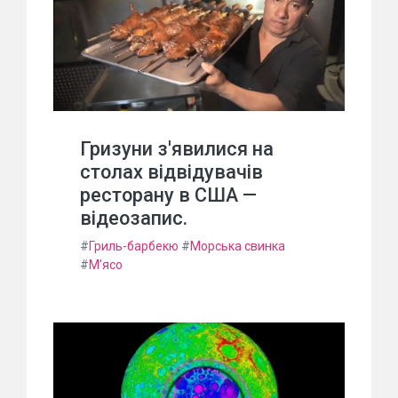
Гризуни з'явилися на
столах відвідувачів
ресторану в США —
відеозапис.
#
Гриль-барбекю
#
Морська свинка
#
М'ясо