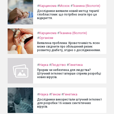
#
Карцинома
#
Мозок
#
Тканина (біологія)
Дослідники виявили новий метод терапії
гліобластоми: що потрібно знати про це
відкриття.
#
Карцинома
#
Тканина (біологія)
#
Організм
Виявлена проблема: Кровоточивість ясен
може свідчити про збільшений ризик
розвитку діабету, згідно з дослідженнями.
#
Наука
#
Людство
#
Генетика
Прорив чи небезпека для людства?
Штучний інтелект вперше сприяв розробці
нових вірусів.
#
Наука
#
Геном
#
Генетика
Дослідники використали штучний інтелект
для розробки 16 нових синтетичних
вірусів.