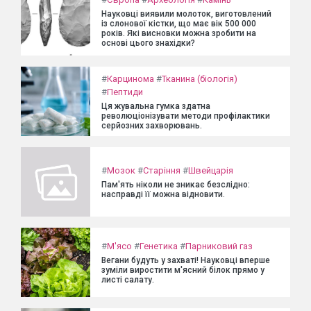
Науковці виявили молоток, виготовлений
із слонової кістки, що має вік 500 000
років. Які висновки можна зробити на
основі цього знахідки?
#
Карцинома
#
Тканина (біологія)
#
Пептиди
Ця жувальна гумка здатна
революціонізувати методи профілактики
серйозних захворювань.
#
Мозок
#
Старіння
#
Швейцарія
Пам'ять ніколи не зникає безслідно:
насправді її можна відновити.
#
М'ясо
#
Генетика
#
Парниковий газ
Вегани будуть у захваті! Науковці вперше
зуміли виростити м'ясний білок прямо у
листі салату.