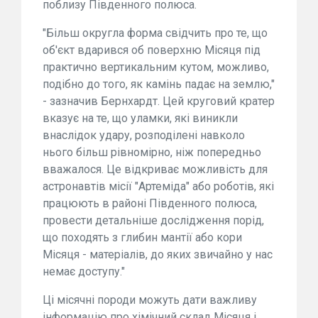
поблизу Південного полюса.
"Більш округла форма свідчить про те, що
об'єкт вдарився об поверхню Місяця під
практично вертикальним кутом, можливо,
подібно до того, як камінь падає на землю,"
- зазначив Бернхардт. Цей круговий кратер
вказує на те, що уламки, які виникли
внаслідок удару, розподілені навколо
нього більш рівномірно, ніж попередньо
вважалося. Це відкриває можливість для
астронавтів місії "Артеміда" або роботів, які
працюють в районі Південного полюса,
провести детальніше дослідження порід,
що походять з глибин мантії або кори
Місяця - матеріалів, до яких звичайно у нас
немає доступу."
Ці місячні породи можуть дати важливу
інформацію про хімічний склад Місяця і