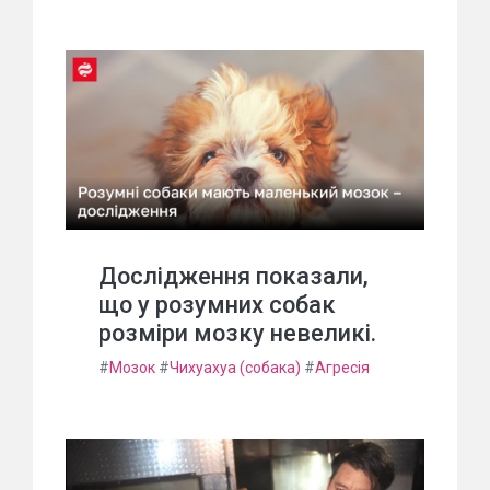
Дослідження показали,
що у розумних собак
розміри мозку невеликі.
#
Мозок
#
Чихуахуа (собака)
#
Агресія