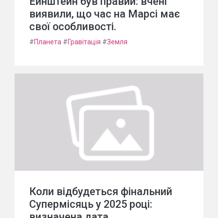
Ейнштейн був правий: вчені
виявили, що час на Марсі має
свої особливості.
#
Планета
#
Гравітація
#
Земля
Коли відбудеться фінальний
Супермісяць у 2025 році:
визначена дата.