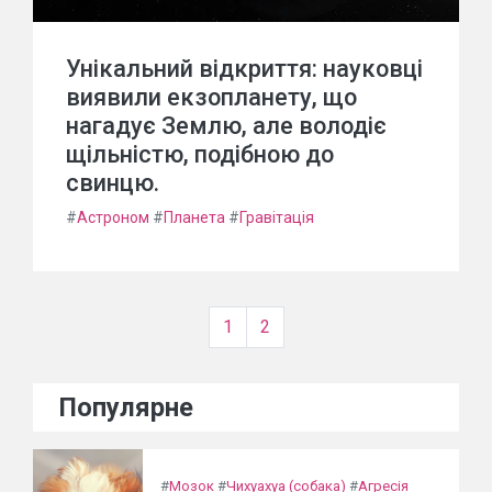
Унікальний відкриття: науковці
виявили екзопланету, що
нагадує Землю, але володіє
щільністю, подібною до
свинцю.
#
Астроном
#
Планета
#
Гравітація
1
2
Популярне
#
Мозок
#
Чихуахуа (собака)
#
Агресія