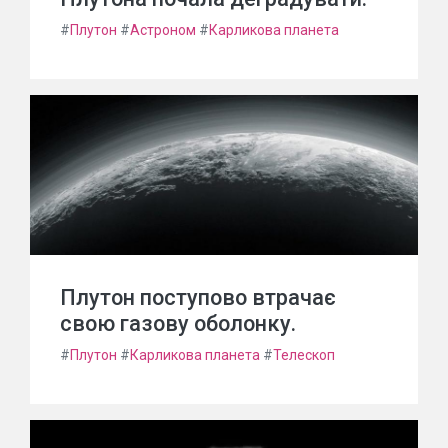
#
Плутон
#
Астроном
#
Карликова планета
Плутон поступово втрачає
свою газову оболонку.
#
Плутон
#
Карликова планета
#
Телескоп