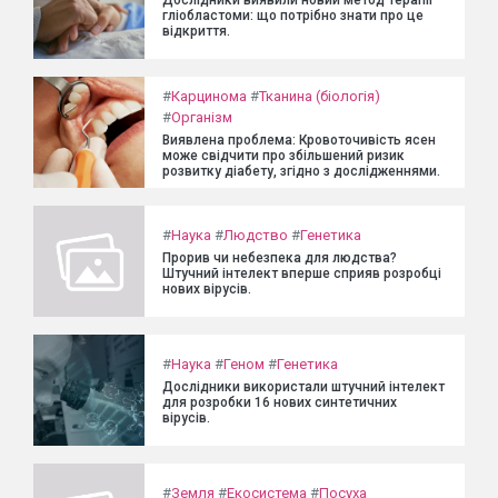
Дослідники виявили новий метод терапії
гліобластоми: що потрібно знати про це
відкриття.
#
Карцинома
#
Тканина (біологія)
#
Організм
Виявлена проблема: Кровоточивість ясен
може свідчити про збільшений ризик
розвитку діабету, згідно з дослідженнями.
#
Наука
#
Людство
#
Генетика
Прорив чи небезпека для людства?
Штучний інтелект вперше сприяв розробці
нових вірусів.
#
Наука
#
Геном
#
Генетика
Дослідники використали штучний інтелект
для розробки 16 нових синтетичних
вірусів.
#
Земля
#
Екосистема
#
Посуха