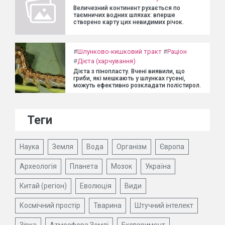
Величезний континент рухається по
таємничих водних шляхах: вперше
створено карту цих невидимих річок.
#
Шлунково-кишковий тракт
#
Раціон
#
Дієта (харчування)
Дієта з пінопласту. Вчені виявили, що
гриби, які мешкають у шлунках гусені,
можуть ефективно розкладати полістирол.
Теги
Наука
Земля
Вода
Організм
Європа
Археологія
Планета
Мозок
Україна
Китай (регіон)
Еволюція
Види
Космічний простір
Тварина
Штучний інтелект
Зірка
Атмосфера Землі
Експеримент