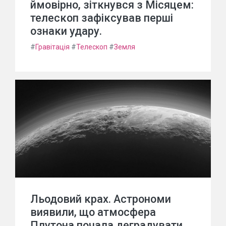
ймовірно, зіткнувся з Місяцем:
телескоп зафіксував перші
ознаки удару.
#
Гравітація
#
Телескоп
#
Земля
Льодовий крах. Астрономи
виявили, що атмосфера
Плутона почала деградувати.