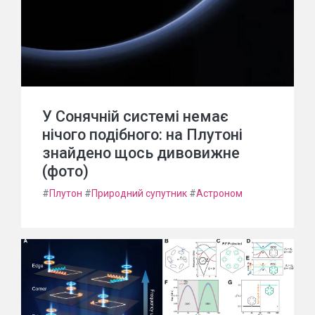
У Сонячній системі немає
нічого подібного: на Плутоні
знайдено щось дивовижне
(фото)
#
Плутон
#
Природний супутник
#
Астроном