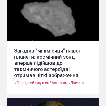
Загадка "мінімісяця" нашої
планети: космічний зонд
вперше підійшов до
таємничого астероїда і
отримав чіткі зображення.
#
Природний супутник
#
Астроном
#
Діаметр