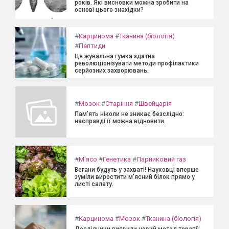
років. Які висновки можна зробити на
основі цього знахідки?
#
Карцинома
#
Тканина (біологія)
#
Пептиди
Ця жувальна гумка здатна
революціонізувати методи профілактики
серйозних захворювань.
#
Мозок
#
Старіння
#
Швейцарія
Пам'ять ніколи не зникає безслідно:
насправді її можна відновити.
#
М'ясо
#
Генетика
#
Парниковий газ
Вегани будуть у захваті! Науковці вперше
зуміли виростити м'ясний білок прямо у
листі салату.
#
Карцинома
#
Мозок
#
Тканина (біологія)