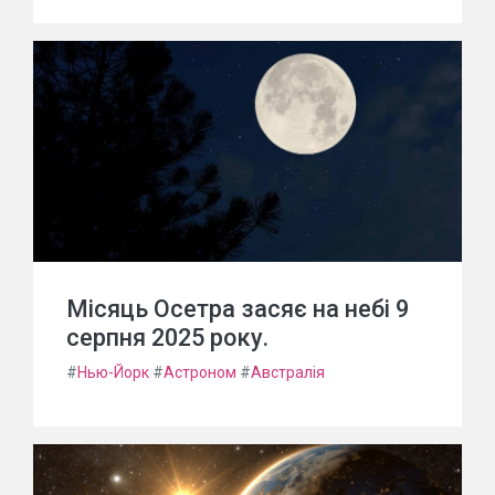
Місяць Осетра засяє на небі 9
серпня 2025 року.
#
Нью-Йорк
#
Астроном
#
Австралія