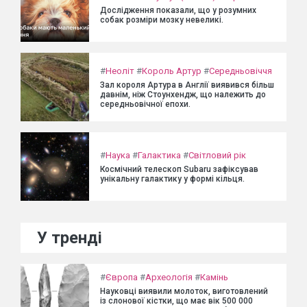
Дослідження показали, що у розумних
собак розміри мозку невеликі.
#
Неоліт
#
Король Артур
#
Середньовіччя
Зал короля Артура в Англії виявився більш
давнім, ніж Стоунхендж, що належить до
середньовічної епохи.
#
Наука
#
Галактика
#
Світловий рік
Космічний телескоп Subaru зафіксував
унікальну галактику у формі кільця.
У тренді
#
Європа
#
Археологія
#
Камінь
Науковці виявили молоток, виготовлений
із слонової кістки, що має вік 500 000