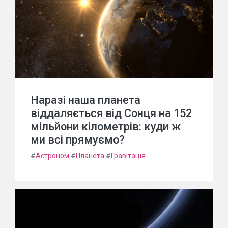
Наразі наша планета
віддаляється від Сонця на 152
мільйони кілометрів: куди ж
ми всі прямуємо?
#
Астроном
#
Планета
#
Гравітація