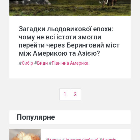
Загадки льодовикової епохи:
чому не всі істоти змогли
перейти через Беринговий міст
між Америкою та Азією?
#
Сибір
#
Види
#
Північна Америка
1
2
Популярне
#
Мозок
#
Чихуахуа (собака)
#
Агресія