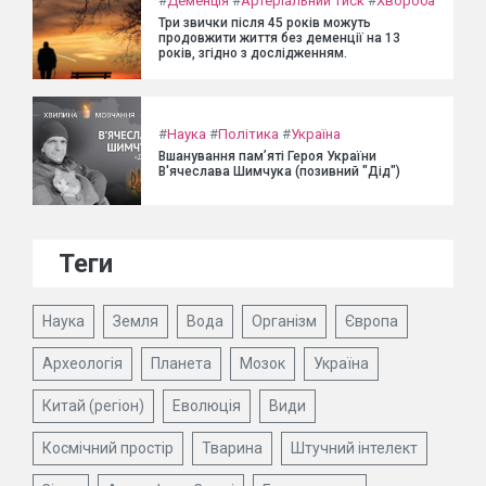
#
Деменція
#
Артеріальний тиск
#
Хвороба
Три звички після 45 років можуть
продовжити життя без деменції на 13
років, згідно з дослідженням.
#
Наука
#
Політика
#
Україна
Вшанування пам’яті Героя України
В'ячеслава Шимчука (позивний "Дід")
Теги
Наука
Земля
Вода
Організм
Європа
Археологія
Планета
Мозок
Україна
Китай (регіон)
Еволюція
Види
Космічний простір
Тварина
Штучний інтелект