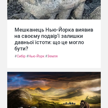
Мешканець Нью-Йорка виявив
на своєму подвір'ї залишки
давньої істоти: що це могло
бути?
#
Сибір
#
Нью-Йорк
#
Земля