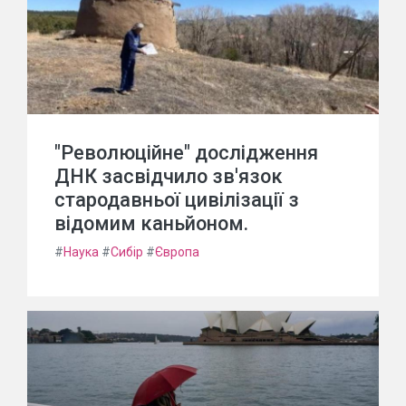
"Революційне" дослідження
ДНК засвідчило зв'язок
стародавньої цивілізації з
відомим каньйоном.
#
Наука
#
Сибір
#
Європа