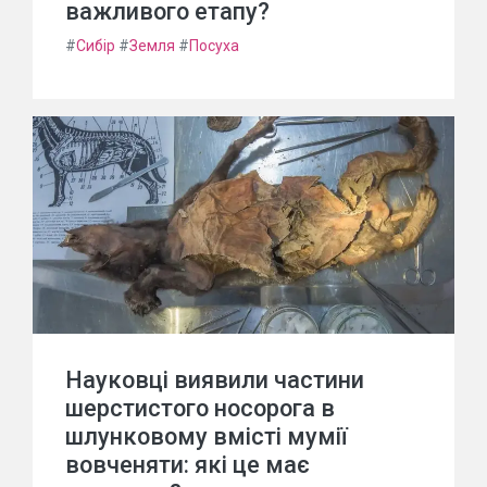
важливого етапу?
#
Сибір
#
Земля
#
Посуха
Науковці виявили частини
шерстистого носорога в
шлунковому вмісті мумії
вовченяти: які це має