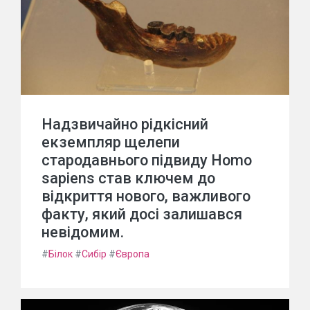
Надзвичайно рідкісний
екземпляр щелепи
стародавнього підвиду Homo
sapiens став ключем до
відкриття нового, важливого
факту, який досі залишався
невідомим.
#
Білок
#
Сибір
#
Європа