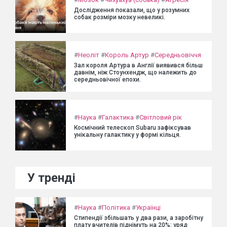
Дослідження показали, що у розумних
собак розміри мозку невеликі.
#
Неоліт
#
Король Артур
#
Середньовіччя
Зал короля Артура в Англії виявився більш
давнім, ніж Стоунхендж, що належить до
середньовічної епохи.
#
Наука
#
Галактика
#
Світловий рік
Космічний телескоп Subaru зафіксував
унікальну галактику у формі кільця.
У тренді
#
Наука
#
Політика
#
Українці
Стипендії збільшать у два рази, а заробітну
плату вчителів піднімуть на 20%: уряд