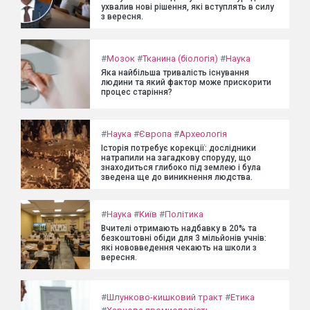
ухвалив нові рішення, які вступлять в силу
з вересня.
#
Мозок
#
Тканина (біологія)
#
Наука
Яка найбільша тривалість існування
людини та який фактор може прискорити
процес старіння?
#
Наука
#
Європа
#
Археологія
Історія потребує корекції: дослідники
натрапили на загадкову споруду, що
знаходиться глибоко під землею і була
зведена ще до виникнення людства.
#
Наука
#
Київ
#
Політика
Вчителі отримають надбавку в 20% та
безкоштовні обіди для 3 мільйонів учнів:
які нововведення чекають на школи з
вересня.
#
Шлунково-кишковий тракт
#
Етика