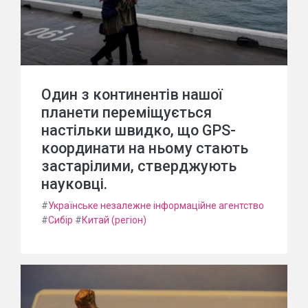
Один з континентів нашої
планети переміщується
настільки швидко, що GPS-
координати на ньому стають
застарілими, стверджують
науковці.
#
Українське незалежне інформаційне агентство
#
Сибір
#
Китай (регіон)