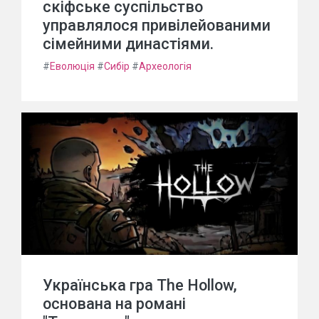
скіфське суспільство
управлялося привілейованими
сімейними династіями.
#
Еволюція
#
Сибір
#
Археологія
Українська гра The Hollow,
основана на романі