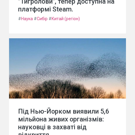
"Тигролови", тепер доступна на
платформі Steam.
#
Наука
#
Сибір
#
Китай (регіон)
Під Нью-Йорком виявили 5,6
мільйона живих організмів:
науковці в захваті від
відкриття.