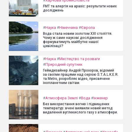
#
Харчова промисловість
FMT та алергія на арахіс: результати нових
досліджень
#
Наука
#
Німеччина
#
Європа
Вода стала новим золотом XXI століття.
Чому ж саме наукові дослідження
формуватимуть майбутнє нашої
цивілізації?
#
Наука
#
Мистецтво та розваги
#
Природний супутник
Геймдизайнер Андрій Прохоров, відомий
за своїми працями над серією S.T.A.L.K.E.R.
та Metro, розробляє відео, присвячене
інопланетним світам.
#
Атмосфера Землі
#
Вода
#
Інженер
Без використання вогню і підвищених
температур: вчені виявили новий метод
видалення вуглекислого газу з атмосфери.