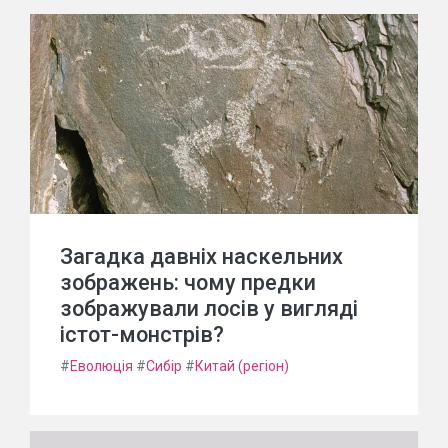
Загадка давніх наскельних
зображень: чому предки
зображували лосів у вигляді
істот-монстрів?
#
Еволюція
#
Сибір
#
Китай (регіон)