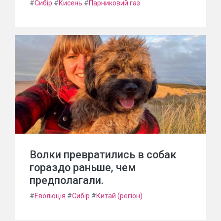
#
Сибір
#
Кисень
#
Парниковий газ
Волки превратились в собак
гораздо раньше, чем
предполагали.
#
Еволюція
#
Сибір
#
Китай (регіон)