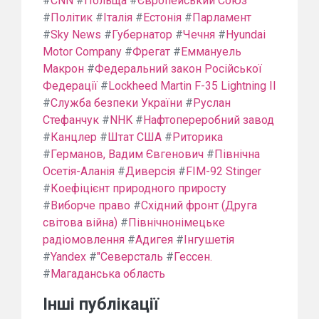
#
CNN
#
Польща
#
Європейський Союз
#
Політик
#
Італія
#
Естонія
#
Парламент
#
Sky News
#
Губернатор
#
Чечня
#
Hyundai
Motor Company
#
Фрегат
#
Еммануель
Макрон
#
Федеральний закон Російської
Федерації
#
Lockheed Martin F-35 Lightning II
#
Служба безпеки України
#
Руслан
Стефанчук
#
NHK
#
Нафтопереробний завод
#
Канцлер
#
Штат США
#
Риторика
#
Германов, Вадим Євгенович
#
Північна
Осетія-Аланія
#
Диверсія
#
FIM-92 Stinger
#
Коефіцієнт природного приросту
#
Виборче право
#
Східний фронт (Друга
світова війна)
#
Північнонімецьке
радіомовлення
#
Адигея
#
Інгушетія
#
Yandex
#
"Северсталь
#
Гессен.
#
Магаданська область
Інші публікації