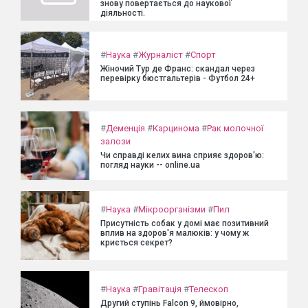
знову повертається до наукової
діяльності.
#
Наука
#
Журналіст
#
Спорт
Жіночий Тур де Франс: скандал через
перевірку бюстгальтерів - Футбол 24+
#
Деменція
#
Карцинома
#
Рак молочної
залози
Чи справді келих вина сприяє здоров'ю:
погляд науки -- online.ua
#
Наука
#
Мікроорганізми
#
Пил
Присутність собак у домі має позитивний
вплив на здоров'я малюків: у чому ж
криється секрет?
#
Наука
#
Гравітація
#
Телескоп
Другий ступінь Falcon 9, ймовірно,