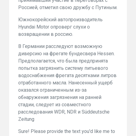
принимавший участие в переговорах с
Россией, отметил свою дружбу с Путиным.
Южнокорейский автопроизводитель
Hyundai Motor опроверг слухи о
возвращении в россию.
В Германии расследуют возможную
диверсию на фрегате бундесвера Hessen.
Предполагается, что была предпринята
попытка загрязнить систему питьевого
водоснабжения фрегата десятками литров
отработанного масла. Нанесенный ущерб
оказался ограниченным из-за
обнаружения загрязнения на ранней
стадии, следует из совместного
расследования WDR, NDR и Süddeutsche
Zeitung
Sure! Please provide the text you'd like me to