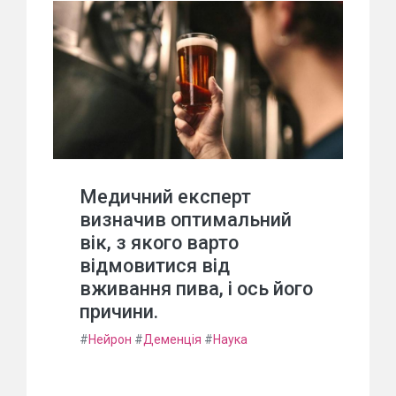
Медичний експерт
визначив оптимальний
вік, з якого варто
відмовитися від
вживання пива, і ось його
причини.
#
Нейрон
#
Деменція
#
Наука