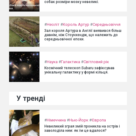
собак розміри мозку невеликі.
#
Неоліт
#
Король Артур
#
Середньовіччя
Зал короля Артура в Англії виявився більш
давнім, ніж Стоунхендж, що належить до
середньовічної епохи.
#
Наука
#
Галактика
#
Світловий рік
Космічний телескоп Subaru зафіксував
унікальну галактику у формі кільця.
У тренді
#
Німеччина
#
Нью-Йорк
#
Європа
Невеликий зграя змій проникла на острів і
заволоділа ним: як їм це вдалося?