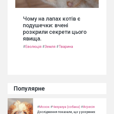
Чому на лапах котів є
подушечки: вчені
розкрили секрети цього
явища.
#
Еволюція
#
Земля
#
Тварина
Популярне
#
Мозок
#
Чихуахуа (собака)
#
Агресія
Дослідження показали, що у розумних