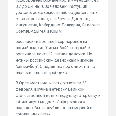
года. Уровень рождаемости уменьшился с
8,7 до 8,4 на 1000 человек. Растущий
уровень рождаемости наблюдается лишь
в таких регионах, как Чечня, Дагестан,
Ингушетия, Кабардино-Балкария, Северная
Осетия, Адыгея и Крым.
российский военный хор перепел на
новый лад хит "Сигма-бой", который в
оригинале поют 12-летние девочки. Не
нужны российским девчонкам никакие
"сигма-бои". С недавних пор они хотят по
паре миллионов гробовых...
В Орле местные власти отметили 23
февраля, вручив ветерану Великой
Отечественной войны подушку, открытку и
юбилейную медаль. Информация о
подарках была опубликована мэрией в
социальных сетях.