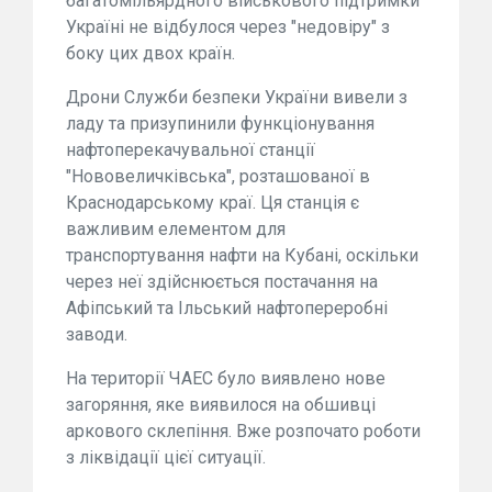
багатомільярдного військового підтримки
Україні не відбулося через "недовіру" з
боку цих двох країн.
Дрони Служби безпеки України вивели з
ладу та призупинили функціонування
нафтоперекачувальної станції
"Нововеличківська", розташованої в
Краснодарському краї. Ця станція є
важливим елементом для
транспортування нафти на Кубані, оскільки
через неї здійснюється постачання на
Афіпський та Ільський нафтопереробні
заводи.
На території ЧАЕС було виявлено нове
загоряння, яке виявилося на обшивці
аркового склепіння. Вже розпочато роботи
з ліквідації цієї ситуації.