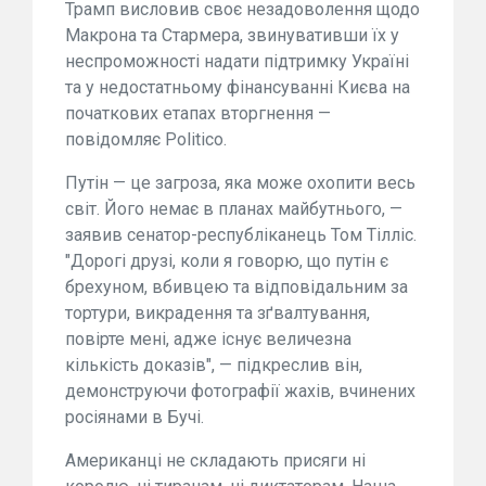
Трамп висловив своє незадоволення щодо
Макрона та Стармера, звинувативши їх у
неспроможності надати підтримку Україні
та у недостатньому фінансуванні Києва на
початкових етапах вторгнення —
повідомляє Politico.
Путін — це загроза, яка може охопити весь
світ. Його немає в планах майбутнього, —
заявив сенатор-республіканець Том Тілліс.
"Дорогі друзі, коли я говорю, що путін є
брехуном, вбивцею та відповідальним за
тортури, викрадення та зґвалтування,
повірте мені, адже існує величезна
кількість доказів", — підкреслив він,
демонструючи фотографії жахів, вчинених
росіянами в Бучі.
Американці не складають присяги ні