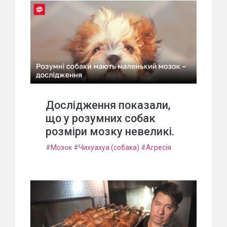
Дослідження показали,
що у розумних собак
розміри мозку невеликі.
#
Мозок
#
Чихуахуа (собака)
#
Агресія