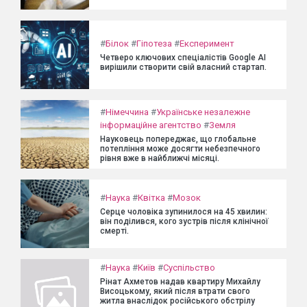
#
Білок
#
Гіпотеза
#
Експеримент
Четверо ключових спеціалістів Google AI
вирішили створити свій власний стартап.
#
Німеччина
#
Українське незалежне
інформаційне агентство
#
Земля
Науковець попереджає, що глобальне
потепління може досягти небезпечного
рівня вже в найближчі місяці.
#
Наука
#
Квітка
#
Мозок
Серце чоловіка зупинилося на 45 хвилин:
він поділився, кого зустрів після клінічної
смерті.
#
Наука
#
Київ
#
Суспільство
Рінат Ахметов надав квартиру Михайлу
Висоцькому, який після втрати свого
житла внаслідок російського обстрілу