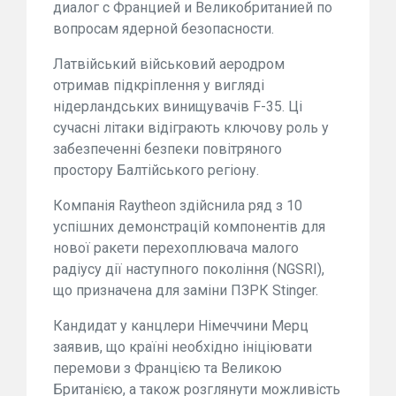
диалог с Францией и Великобританией по
вопросам ядерной безопасности.
Латвійський військовий аеродром
отримав підкріплення у вигляді
нідерландських винищувачів F-35. Ці
сучасні літаки відіграють ключову роль у
забезпеченні безпеки повітряного
простору Балтійського регіону.
Компанія Raytheon здійснила ряд з 10
успішних демонстрацій компонентів для
нової ракети перехоплювача малого
радіусу дії наступного покоління (NGSRI),
що призначена для заміни ПЗРК Stinger.
Кандидат у канцлери Німеччини Мерц
заявив, що країні необхідно ініціювати
перемови з Францією та Великою
Британією, а також розглянути можливість