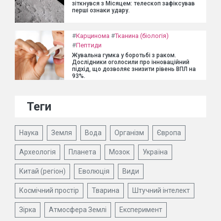
зіткнувся з Місяцем: телескоп зафіксував
перші ознаки удару.
#
Карцинома
#
Тканина (біологія)
#
Пептиди
Жувальна гумка у боротьбі з раком.
Дослідники оголосили про інноваційний
підхід, що дозволяє знизити рівень ВПЛ на
93%.
Теги
Наука
Земля
Вода
Організм
Європа
Археологія
Планета
Мозок
Україна
Китай (регіон)
Еволюція
Види
Космічний простір
Тварина
Штучний інтелект
Зірка
Атмосфера Землі
Експеримент