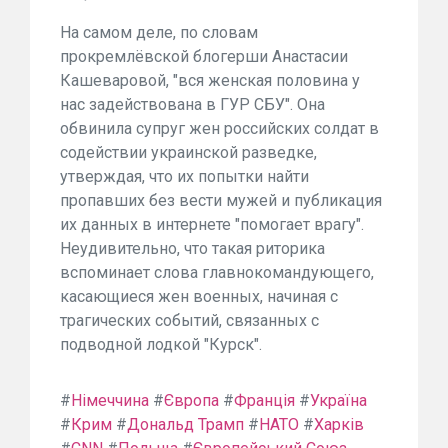
На самом деле, по словам
прокремлёвской блогерши Анастасии
Кашеваровой, "вся женская половина у
нас задействована в ГУР СБУ". Она
обвинила супруг жен российских солдат в
содействии украинской разведке,
утверждая, что их попытки найти
пропавших без вести мужей и публикация
их данных в интернете "помогает врагу".
Неудивительно, что такая риторика
вспоминает слова главнокомандующего,
касающиеся жен военных, начиная с
трагических событий, связанных с
подводной лодкой "Курск".
#
Німеччина
#
Європа
#
Франція
#
Україна
#
Крим
#
Дональд Трамп
#
НАТО
#
Харків