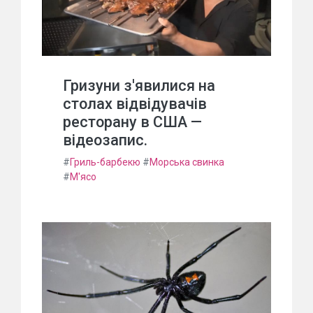
Гризуни з'явилися на
столах відвідувачів
ресторану в США —
відеозапис.
#
Гриль-барбекю
#
Морська свинка
#
М'ясо