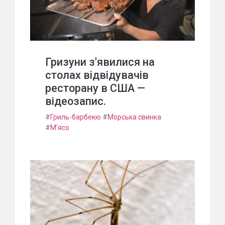
Гризуни з'явилися на
столах відвідувачів
ресторану в США —
відеозапис.
#
Гриль-барбекю
#
Морська свинка
#
М'ясо