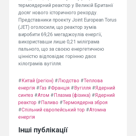
термоядерний реактор у Великій Британії
досяг нового історичного рекорду.
Представники проекту Joint European Torus
(JET) оголосили, що реактор зумів
виробити 69,26 мегаджоулів енергії,
використавши лише 0,21 міліграма
пального, що за своєю енергетичною
цінністю відповідає горінню двох
кілограмів вугілля.
#
Китай (регіон)
#
Людство
#
Теплова
енергія
#
Газ
#
Франція
#
Вугілля
#
Ядерний
синтез
#
Атом
#
Плазма (фізика)
#
Ядерний
реактор
#
Паливо
#
Термоядерна зброя
#
Спільний європейський тор
#
Атомна
енергія
Інші публікації