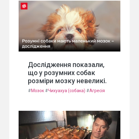
Дослідження показали,
що у розумних собак
розміри мозку невеликі.
#
Мозок
#
Чихуахуа (собака)
#
Агресія