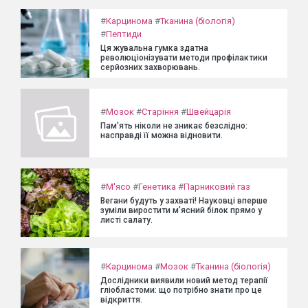
#
Карцинома
#
Тканина (біологія)
#
Пептиди
Ця жувальна гумка здатна
революціонізувати методи профілактики
серйозних захворювань.
#
Мозок
#
Старіння
#
Швейцарія
Пам'ять ніколи не зникає безслідно:
насправді її можна відновити.
#
М'ясо
#
Генетика
#
Парниковий газ
Вегани будуть у захваті! Науковці вперше
зуміли виростити м'ясний білок прямо у
листі салату.
#
Карцинома
#
Мозок
#
Тканина (біологія)
Дослідники виявили новий метод терапії
гліобластоми: що потрібно знати про це
відкриття.