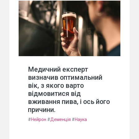
Медичний експерт
визначив оптимальний
вік, з якого варто
відмовитися від
вживання пива, і ось його
причини.
#
Нейрон
#
Деменція
#
Наука