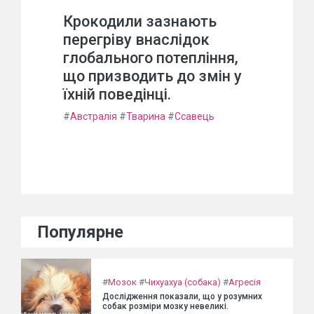
Крокодили зазнають
перегріву внаслідок
глобального потепління,
що призводить до змін у
їхній поведінці.
#
Австралія
#
Тварина
#
Ссавець
Популярне
#
Мозок
#
Чихуахуа (собака)
#
Агресія
Дослідження показали, що у розумних
собак розміри мозку невеликі.