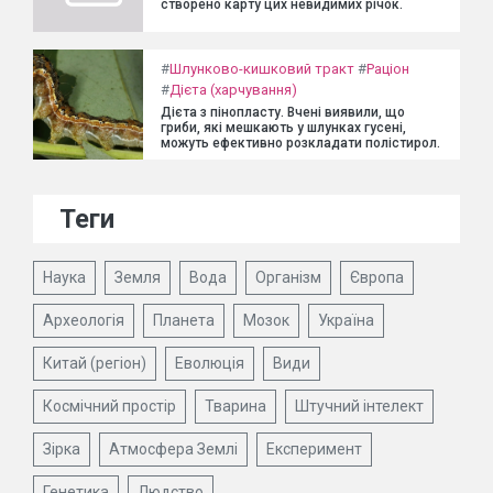
створено карту цих невидимих річок.
#
Шлунково-кишковий тракт
#
Раціон
#
Дієта (харчування)
Дієта з пінопласту. Вчені виявили, що
гриби, які мешкають у шлунках гусені,
можуть ефективно розкладати полістирол.
Теги
Наука
Земля
Вода
Організм
Європа
Археологія
Планета
Мозок
Україна
Китай (регіон)
Еволюція
Види
Космічний простір
Тварина
Штучний інтелект
Зірка
Атмосфера Землі
Експеримент
Генетика
Людство