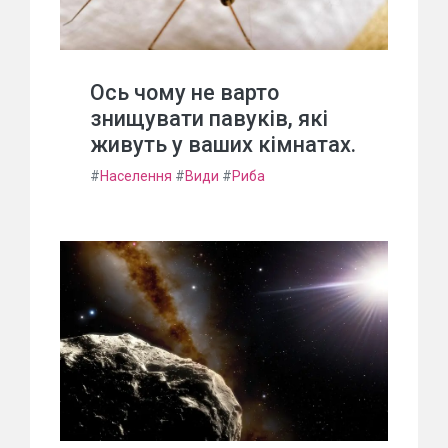
Ось чому не варто
знищувати павуків, які
живуть у ваших кімнатах.
#
Населення
#
Види
#
Риба