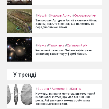
#
Неоліт
#
Король Артур
#
Середньовіччя
Зал короля Артура в Англії виявився більш
давнім, ніж Стоунхендж, що належить до
середньовічної епохи.
#
Наука
#
Галактика
#
Світловий рік
Космічний телескоп Subaru зафіксував
унікальну галактику у формі кільця.
У тренді
#
Європа
#
Археологія
#
Камінь
Науковці виявили молоток, виготовлений
із слонової кістки, що має вік 500 000
років. Які висновки можна зробити на
основі цього знахідки?