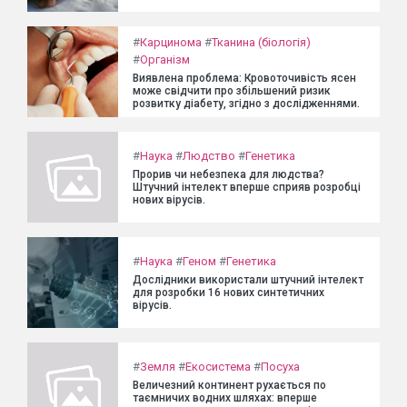
#
Карцинома
#
Тканина (біологія)
#
Організм
Виявлена проблема: Кровоточивість ясен
може свідчити про збільшений ризик
розвитку діабету, згідно з дослідженнями.
#
Наука
#
Людство
#
Генетика
Прорив чи небезпека для людства?
Штучний інтелект вперше сприяв розробці
нових вірусів.
#
Наука
#
Геном
#
Генетика
Дослідники використали штучний інтелект
для розробки 16 нових синтетичних
вірусів.
#
Земля
#
Екосистема
#
Посуха
Величезний континент рухається по
таємничих водних шляхах: вперше