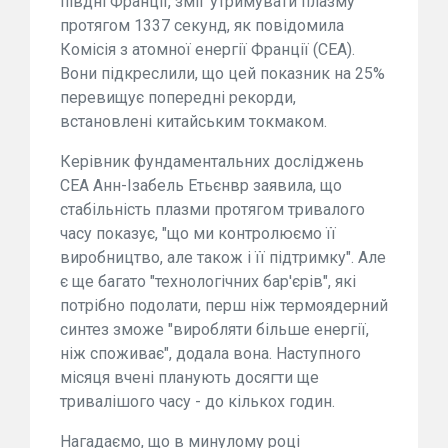
півдні Франції, зміг утримувати плазму
протягом 1337 секунд, як повідомила
Комісія з атомної енергії Франції (CEA).
Вони підкреслили, що цей показник на 25%
перевищує попередні рекорди,
встановлені китайським токмаком.
Керівник фундаментальних досліджень
CEA Анн-Ізабель Етьєнвр заявила, що
стабільність плазми протягом тривалого
часу показує, "що ми контролюємо її
виробництво, але також і її підтримку". Але
є ще багато "технологічних бар'єрів", які
потрібно подолати, перш ніж термоядерний
синтез зможе "виробляти більше енергії,
ніж споживає", додала вона. Наступного
місяця вчені планують досягти ще
тривалішого часу - до кількох годин.
Нагадаємо, що в минулому році