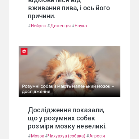
вживання пива, і ось його
причини.
#
Нейрон
#
Деменція
#
Наука
Дослідження показали,
що у розумних собак
розміри мозку невеликі.
#
Мозок
#
Чихуахуа (собака)
#
Агресія