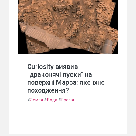
Curiosity виявив
"драконячі луски" на
поверхні Марса: яке їхнє
походження?
#
Земля
#
Вода
#
Ерозія