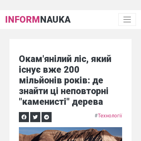
INFORM
NAUKA
Окам'янілий ліс, який
існує вже 200
мільйонів років: де
знайти ці неповторні
"каменисті" дерева
#
Технології