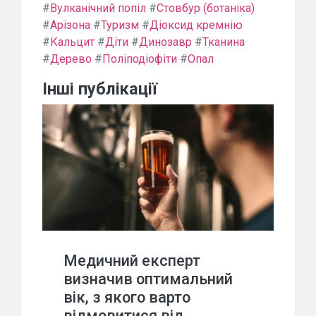
#
Вулканічний попіл
#
Стовбур (ботаніка)
#
Арізона
#
Туризм
#
Діоксид кремнію
#
Кальцит
#
Діти
#
Динозавр
#
Тканина
#
Дерево
#
Поліподіофіти
#
Опал
Інші публікації
Медичний експерт
визначив оптимальний
вік, з якого варто
відмовитися від