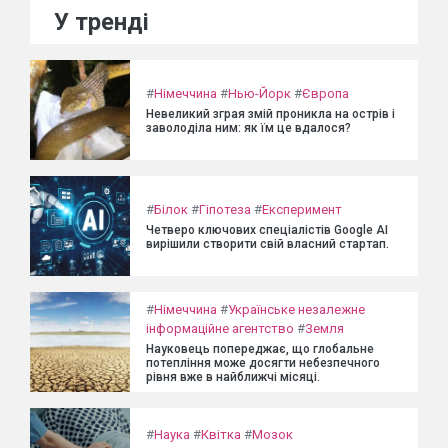
У тренді
#
Німеччина
#
Нью-Йорк
#
Європа
Невеликий зграя змій проникла на острів і
заволоділа ним: як їм це вдалося?
#
Білок
#
Гіпотеза
#
Експеримент
Четверо ключових спеціалістів Google AI
вирішили створити свій власний стартап.
#
Німеччина
#
Українське незалежне
інформаційне агентство
#
Земля
Науковець попереджає, що глобальне
потепління може досягти небезпечного
рівня вже в найближчі місяці.
#
Наука
#
Квітка
#
Мозок