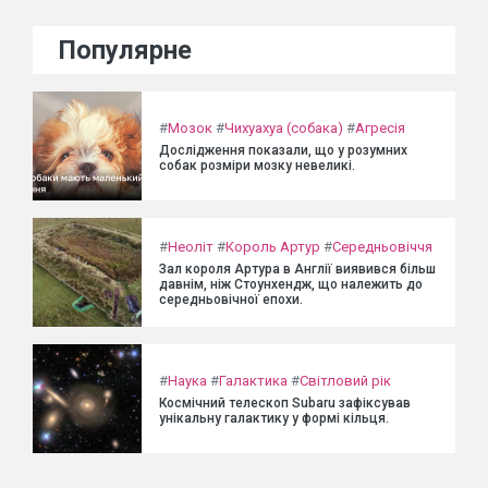
Популярне
#
Мозок
#
Чихуахуа (собака)
#
Агресія
Дослідження показали, що у розумних
собак розміри мозку невеликі.
#
Неоліт
#
Король Артур
#
Середньовіччя
Зал короля Артура в Англії виявився більш
давнім, ніж Стоунхендж, що належить до
середньовічної епохи.
#
Наука
#
Галактика
#
Світловий рік
Космічний телескоп Subaru зафіксував
унікальну галактику у формі кільця.