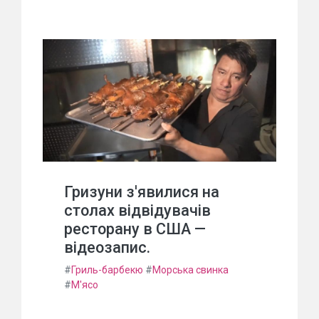
Гризуни з'явилися на
столах відвідувачів
ресторану в США —
відеозапис.
#
Гриль-барбекю
#
Морська свинка
#
М'ясо