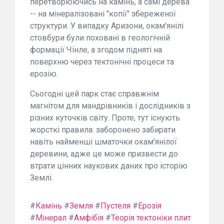
перетворюючись на камінь, а самі дерева
-- на мінералізовані "копії" збереженої
структури. У випадку Аризони, окам'янілі
стовбури були поховані в геологічній
формації Чінле, а згодом підняті на
поверхню через тектонічні процеси та
ерозію.
Сьогодні цей парк стає справжнім
магнітом для мандрівників і дослідників з
різних куточків світу. Проте, тут існують
жорсткі правила: заборонено забирати
навіть найменші шматочки окам'янілої
деревини, адже це може призвести до
втрати цінних наукових даних про історію
Землі.
#
Камінь
#
Земля
#
Пустеля
#
Ерозія
#
Мінерал
#
Амфібія
#
Теорія тектоніки плит