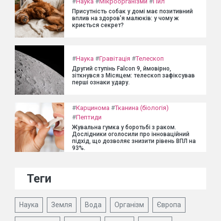
#
Наука
#
Мікроорганізми
#
Пил
Присутність собак у домі має позитивний
вплив на здоров'я малюків: у чому ж
криється секрет?
#
Наука
#
Гравітація
#
Телескоп
Другий ступінь Falcon 9, ймовірно,
зіткнувся з Місяцем: телескоп зафіксував
перші ознаки удару.
#
Карцинома
#
Тканина (біологія)
#
Пептиди
Жувальна гумка у боротьбі з раком.
Дослідники оголосили про інноваційний
підхід, що дозволяє знизити рівень ВПЛ на
93%.
Теги
Наука
Земля
Вода
Організм
Європа