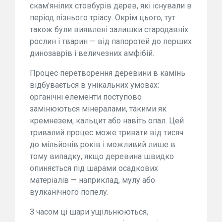
скам'янілих стовбурів дерев, які існували в
період пізнього тріасу. Окрім цього, тут
також були виявлені залишки стародавніх
рослин і тварин — від папоротей до перших
динозаврів і величезних амфібій.
Процес перетворення деревини в камінь
відбувається в унікальних умовах:
органічні елементи поступово
замінюються мінералами, такими як
кремнезем, кальцит або навіть опал. Цей
тривалий процес може тривати від тисяч
до мільйонів років і можливий лише в
тому випадку, якщо деревина швидко
опиняється під шарами осадкових
матеріалів — наприклад, мулу або
вулканічного попелу.
З часом ці шари ущільнюються,