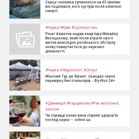
Серце чоловіка зупинилося на 45 хвилин:
він поділився, кого зустрів після клінічної
смерті.
#
Наука
#
Київ
#
Суспільство
Рінат Ахметов надав квартиру Михайлу
Висоцькому, який після втрати свого
житла внаслідок російського обстрілу
знову повертається до наукової
діяльності.
#
Наука
#
Журналіст
#
Спорт
Жіночий Тур де Франс: скандал через
перевірку бюстгальтерів - Футбол 24+
#
Деменція
#
Карцинома
#
Рак молочної
залози
Чи справді келих вина сприяє здоров'ю:
погляд науки -- online.ua