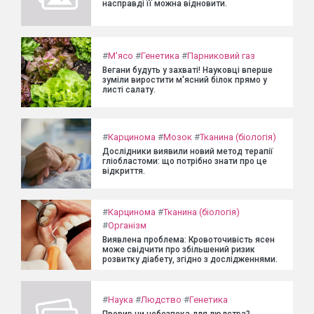
насправді її можна відновити.
#
М'ясо
#
Генетика
#
Парниковий газ
Вегани будуть у захваті! Науковці вперше
зуміли виростити м'ясний білок прямо у
листі салату.
#
Карцинома
#
Мозок
#
Тканина (біологія)
Дослідники виявили новий метод терапії
гліобластоми: що потрібно знати про це
відкриття.
#
Карцинома
#
Тканина (біологія)
#
Організм
Виявлена проблема: Кровоточивість ясен
може свідчити про збільшений ризик
розвитку діабету, згідно з дослідженнями.
#
Наука
#
Людство
#
Генетика