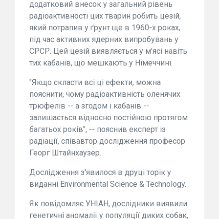
додатковий внесок у загальний рівень
радіоактивності цих тварин робить цезій,
який потрапив у ґрунт ще в 1960-х роках,
під час активних ядерних випробувань у
СРСР. Цей цезій виявляється у м'ясі навіть
тих кабанів, що мешкають у Німеччині.
"Якщо скласти всі ці ефекти, можна
пояснити, чому радіоактивність оленячих
трюфелів -- а згодом і кабанів --
залишається відносно постійною протягом
багатьох років", -- пояснив експерт із
радіації, співавтор дослідження професор
Георг Штайнхаузер.
Дослідження з'явилося в друці торік у
виданні Environmental Science & Technology.
Як повідомляє УНІАН, дослідники виявили
генетичні аномалії у популяції диких собак,