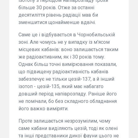
ізотопу з періодом напіврозпаду трохи
більше 30 років. Отже за останні
десятиліття рівень радіації мав би
зменшитися щонайменше вдвічі.
Саме це і відбувається в Чорнобильській
зоні. Але чомусь не у випадку із м'ясом
місцевих кабанів: воно залишається таким
же радіоактивним, як і 30 років тому.
Однак більш точні вимірювання показали,
що підвищену радіоактивність кабанів
забезпечує не тільки цезій-137, а й інший
ізотоп - цезій-135, який має набагато
довший період напіврозпаду. Раніше його
не помічали, бо без складного обладнання
його важко виміряти.
Проте залишається незрозумілим, чому
саме кабани виділяють цезій, тоді як олені
та інші представники дикої фауни цього не