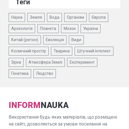
Теги
Наука
Земля
Вода
Організм
Європа
Археологія
Планета
Мозок
Україна
Китай (регіон)
Еволюція
Види
Космічний простір
Тварина
Штучний інтелект
Зірка
Атмосфера Землі
Експеримент
Генетика
Людство
INFORM
NAUKA
Використання будь-яких матеріалів, що розміщені
на сайті, дозволяється за умови посилання на