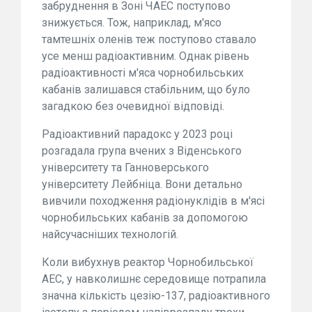
забруднення в Зоні ЧАЕС поступово
знижується. Тож, наприклад, м'ясо
тамтешніх оленів теж поступово ставало
усе менш радіоактивним. Однак рівень
радіоактивності м'яса чорнобильських
кабанів залишався стабільним, що було
загадкою без очевидної відповіді.
Радіоактивний парадокс у 2023 році
розгадала група вчених з Віденського
університету та Ганноверського
університету Лейбніца. Вони детально
вивчили походження радіонуклідів в м'ясі
чорнобильських кабанів за допомогою
найсучасніших технологій.
Коли вибухнув реактор Чорнобильської
АЕС, у навколишнє середовище потрапила
значна кількість цезію-137, радіоактивного