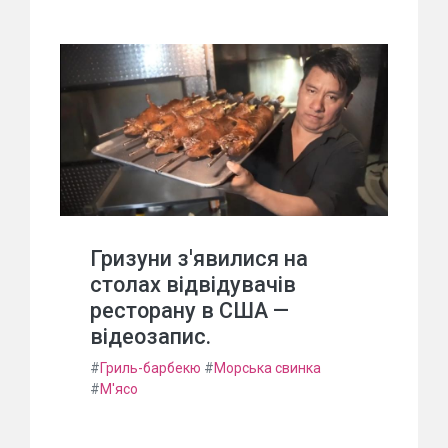
Гризуни з'явилися на
столах відвідувачів
ресторану в США —
відеозапис.
#
Гриль-барбекю
#
Морська свинка
#
М'ясо