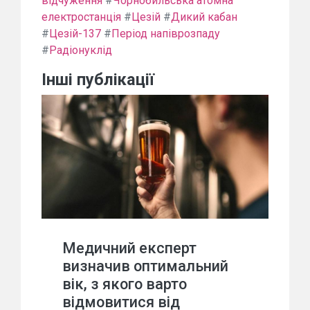
відчуження
#
Чорнобильська атомна
електростанція
#
Цезій
#
Дикий кабан
#
Цезій-137
#
Період напіврозпаду
#
Радіонуклід
Інші публікації
Медичний експерт
визначив оптимальний
вік, з якого варто
відмовитися від