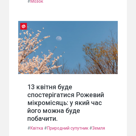
#
Мозок
13 квітня буде
спостерігатися Рожевий
мікромісяць: у який час
його можна буде
побачити.
#
Квітка
#
Природний супутник
#
Земля