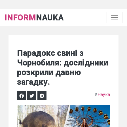
INFORM
NAUKA
Парадокс свині з
Чорнобиля: дослідники
розкрили давню
загадку.
#
Наука