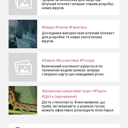
Прорив чи небезпека для людства?
Штучний інтелект вперше сприяв розробці
нових вірусів.
#
Наука
#
Геном
#
Генетика
Дослідники використали штучний інтелект
для розробки 16 нових синтетичних
вірусів.
#
Земля
#
Екосистема
#
Посуха
Величезний континент рухається по
таємничих водних шляхах: вперше
створено карту цих невидимих річок.
#
Шлунково-кишковий тракт
#
Раціон
#
Дієта (харчування)
Дієта з пінопласту. Вчені виявили, що
гриби, які мешкають у шлунках гусені,
можуть ефективно розкладати полістирол.