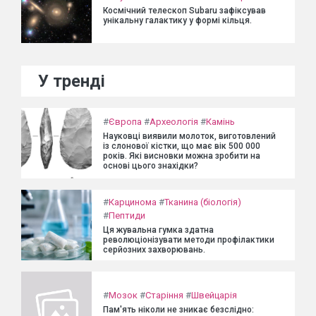
Космічний телескоп Subaru зафіксував
унікальну галактику у формі кільця.
У тренді
#
Європа
#
Археологія
#
Камінь
Науковці виявили молоток, виготовлений
із слонової кістки, що має вік 500 000
років. Які висновки можна зробити на
основі цього знахідки?
#
Карцинома
#
Тканина (біологія)
#
Пептиди
Ця жувальна гумка здатна
революціонізувати методи профілактики
серйозних захворювань.
#
Мозок
#
Старіння
#
Швейцарія
Пам'ять ніколи не зникає безслідно: