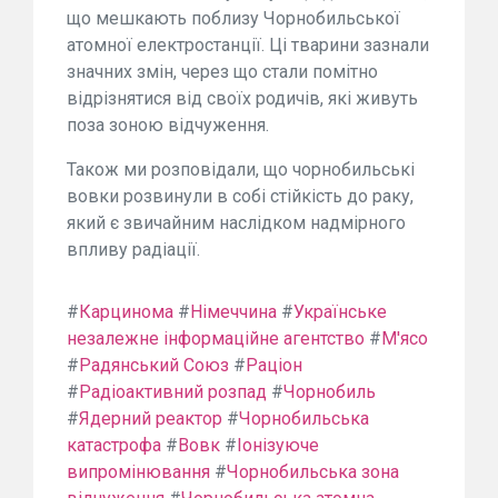
що мешкають поблизу Чорнобильської
атомної електростанції. Ці тварини зазнали
значних змін, через що стали помітно
відрізнятися від своїх родичів, які живуть
поза зоною відчуження.
Також ми розповідали, що чорнобильські
вовки розвинули в собі стійкість до раку,
який є звичайним наслідком надмірного
впливу радіації.
#
Карцинома
#
Німеччина
#
Українське
незалежне інформаційне агентство
#
М'ясо
#
Радянський Союз
#
Раціон
#
Радіоактивний розпад
#
Чорнобиль
#
Ядерний реактор
#
Чорнобильська
катастрофа
#
Вовк
#
Іонізуюче
випромінювання
#
Чорнобильська зона