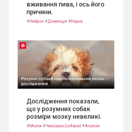
вживання пива, і ось його
причини.
#
Нейрон
#
Деменція
#
Наука
Дослідження показали,
що у розумних собак
розміри мозку невеликі.
#
Мозок
#
Чихуахуа (собака)
#
Агресія