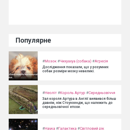
Популярне
#
Мозок
#
Чихуахуа (собака)
#
Агресія
Дослідження показали, що у розумних
собак розміри мозку невеликі.
#
Неоліт
#
Король Артур
#
Середньовіччя
Зал короля Артура в Англії виявився більш
давнім, ніж Стоунхендж, що належить до
середньовічної епохи.
#
Наука
#
Галактика
#
Світловий рік