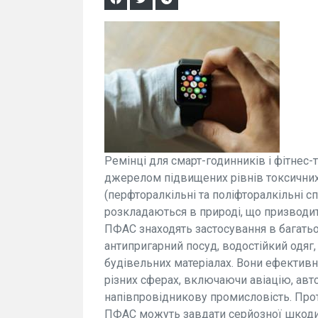
Ремінці для смарт-годинників і фітнес-
джерелом підвищених рівнів токсичних
(перфторалкільні та поліфторалкільні с
розкладаються в природі, що призводить 
ПФАС знаходять застосування в багатьо
антипригарний посуд, водостійкий одяг,
будівельних матеріалах. Вони ефективн
різних сферах, включаючи авіацію, авт
напівпровідникову промисловість. Прот
ПФАС можуть завдати серйозної шкоди