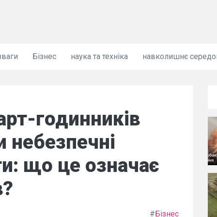
зваги
Бізнес
наука та техніка
навколишнє серед
арт-годинників
и небезпечні
ти: що це означає
в?
#
Бізнес