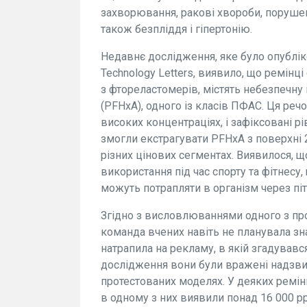
захворювання, ракові хвороби, порушен
також безпліддя і гіпертонію.
Недавнє дослідження, яке було опубліко
Technology Letters, виявило, що ремінці
з фтореластомерів, містять небезпечн
(PFHxA), одного із класів ПФАС. Ця ре
високих концентраціях, і зафіксовані 
змогли екстрагувати PFHxA з поверхні 
різних цінових сегментах. Виявилося, щ
використання під час спорту та фітнесу
можуть потрапляти в організм через піт 
Згідно з висловлюваннями одного з пров
команда вчених навіть не планувала зн
натрапила на рекламу, в якій згадувавс
дослідження вони були вражені надзв
протестованих моделях. У деяких ремінц
в одному з них виявили понад 16 000 p