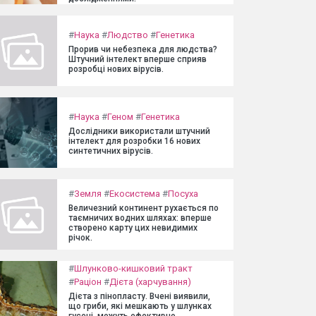
#
Наука
#
Людство
#
Генетика
Прорив чи небезпека для людства?
Штучний інтелект вперше сприяв
розробці нових вірусів.
#
Наука
#
Геном
#
Генетика
Дослідники використали штучний
інтелект для розробки 16 нових
синтетичних вірусів.
#
Земля
#
Екосистема
#
Посуха
Величезний континент рухається по
таємничих водних шляхах: вперше
створено карту цих невидимих
річок.
#
Шлунково-кишковий тракт
#
Раціон
#
Дієта (харчування)
Дієта з пінопласту. Вчені виявили,
що гриби, які мешкають у шлунках