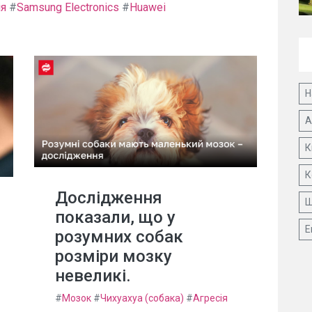
ія
#
Samsung Electronics
#
Huawei
Н
А
К
К
Дослідження
Ш
показали, що у
Е
розумних собак
розміри мозку
невеликі.
#
Мозок
#
Чихуахуа (собака)
#
Агресія