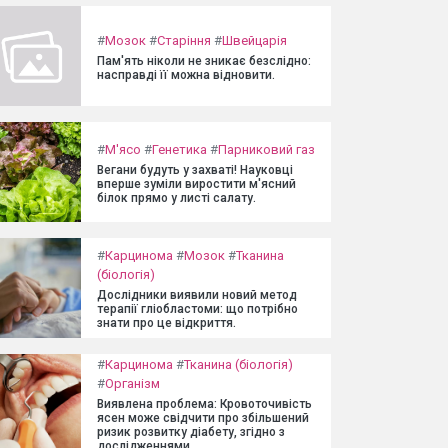
#
Мозок
#
Старіння
#
Швейцарія
Пам'ять ніколи не зникає безслідно:
насправді її можна відновити.
#
М'ясо
#
Генетика
#
Парниковий газ
Вегани будуть у захваті! Науковці
вперше зуміли виростити м'ясний
білок прямо у листі салату.
#
Карцинома
#
Мозок
#
Тканина
(біологія)
Дослідники виявили новий метод
терапії гліобластоми: що потрібно
знати про це відкриття.
#
Карцинома
#
Тканина (біологія)
#
Організм
Виявлена проблема: Кровоточивість
ясен може свідчити про збільшений
ризик розвитку діабету, згідно з
дослідженнями.