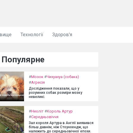
овище
Технології
Здоров'я
Популярне
#
Мозок
#
Чихуахуа (собака)
#
Агресія
Дослідження показали, що у
розумних собак розміри мозку
невеликі.
#
Неоліт
#
Король Артур
#
Середньовіччя
Зал короля Артура в Англії виявився
більш давнім, ніж Стоунхендж, що
належить до середньовічної епохи.