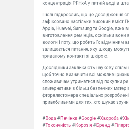
концентрація PFHxA у питній воді в шта
Післі підкреслив, що це дослідження с
зафіксовано настільки високий вміст П
Apple, Huawei, Samsung та Google, вже
виготовлення ремінців, оскільки вони в
вологи і поту, що робить їх відмінним 
залишається питання, яку шкоду можуть 
тривалому контакті зі шкірою.
Дослідники закликають наукову спільн
щоб точно визначити всі можливі ризик
споживачам утриматися від покупки рем
альтернативи з більш безпечних матеріал
фтореластомера спеціально розроблені д
привабливими для тих, хто шукає зручні
#
Вода
#
Печінка
#
Google
#
Хвороба
#
Хі
#
Токсичність
#
Корозія
#
Бренд
#
Гіперт