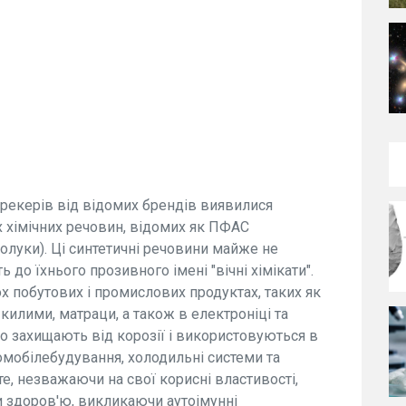
трекерів від відомих брендів виявилися
 хімічних речовин, відомих як ПФАС
полуки). Ці синтетичні речовини майже не
до їхнього прозивного імені "вічні хімікати".
х побутових і промислових продуктах, таких як
 килими, матраци, а також в електроніці та
о захищають від корозії і використовуються в
омобілебудування, холодильні системи та
е, незважаючи на свої корисні властивості,
 здоров'ю, викликаючи аутоімунні