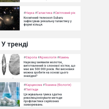
#
Наука
#
Галактика
#
Світловий рік
Космічний телескоп Subaru
зафіксував унікальну галактику у
формі кільця.
У тренді
#
Європа
#
Археологія
#
Камінь
Науковці виявили молоток,
виготовлений із слонової кістки, що
має вік 500 000 років. Які висновки
можна зробити на основі цього
знахідки?
#
Карцинома
#
Тканина (біологія)
#
Пептиди
Ця жувальна гумка здатна
революціонізувати методи
профілактики серйозних
захворювань.