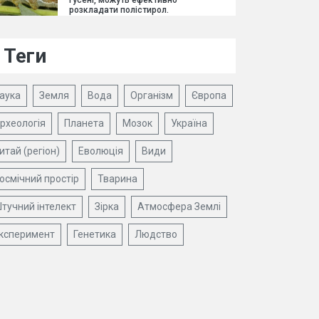
гусені, можуть ефективно
розкладати полістирол.
Теги
аука
Земля
Вода
Організм
Європа
рхеологія
Планета
Мозок
Україна
итай (регіон)
Еволюція
Види
осмічний простір
Тварина
тучний інтелект
Зірка
Атмосфера Землі
ксперимент
Генетика
Людство