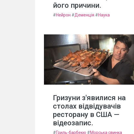
його причини.
#
Нейрон
#
Деменція
#
Наука
Гризуни з'явилися на
столах відвідувачів
ресторану в США —
відеозапис.
#
Гриль-барбекю
#
Морська свинка