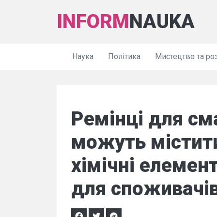
INFORM
NAUKA
Наука
Політика
Мистецтво та ро
Ремінці для см
можуть містит
хімічні елемен
для споживачі