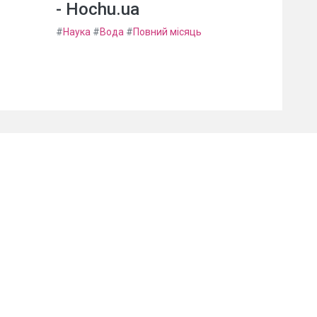
- Hochu.ua
#
Наука
#
Вода
#
Повний місяць