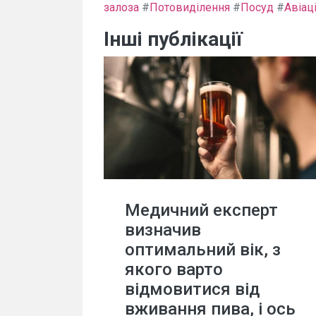
залоза
#
Потовиділення
#
Посуд
#
Авіац
Інші публікації
Медичний експерт
визначив
оптимальний вік, з
якого варто
відмовитися від
вживання пива, і ось