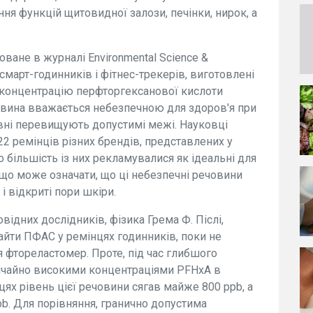
ня функцій щитовидної залози, печінки, нирок, а
ване в журналі Environmental Science &
 смарт-годинників і фітнес-трекерів, виготовлені
у концентрацію перфторгексанової кислоти
човина вважається небезпечною для здоров'я при
рівні перевищують допустимі межі. Науковці
22 ремінців різних брендів, представлених у
о більшість із них рекламувалися як ідеальні для
, що може означати, що ці небезпечні речовини
і відкриті пори шкіри.
ідних дослідників, фізика Грема Ф. Післі,
айти ПФАС у ремінцях годинників, поки не
я фтореластомер. Проте, під час глибшого
ичайно високими концентраціями PFHxA в
ях рівень цієї речовини сягав майже 800 ppb, а
pb. Для порівняння, гранично допустима