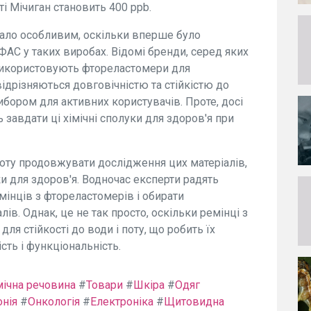
ті Мічиган становить 400 ppb.
тало особливим, оскільки вперше було
ФАС у таких виробах. Відомі бренди, серед яких
 використовують фтореластомери для
ідрізняються довговічністю та стійкістю до
вибором для активних користувачів. Проте, досі
завдати ці хімічні сполуки для здоров'я при
оту продовжувати дослідження цих матеріалів,
и для здоров'я. Водночас експерти радять
інців з фтореластомерів і обирати
ів. Однак, це не так просто, оскільки ремінці з
ля стійкості до води і поту, що робить їх
сть і функціональність.
мічна речовина
#
Товари
#
Шкіра
#
Одяг
онія
#
Онкологія
#
Електроніка
#
Щитовидна