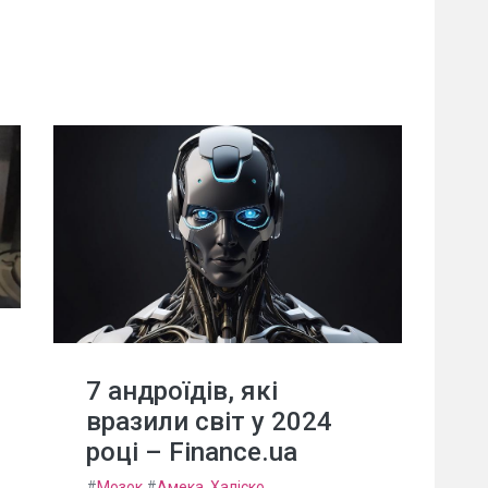
7 андроїдів, які
вразили світ у 2024
році – Finance.ua
#
Мозок
#
Амека, Халіско