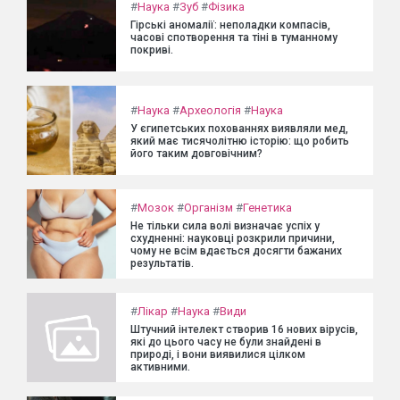
#
Наука
#
Зуб
#
Фізика
Гірські аномалії: неполадки компасів,
часові спотворення та тіні в туманному
покриві.
#
Наука
#
Археологія
#
Наука
У єгипетських похованнях виявляли мед,
який має тисячолітню історію: що робить
його таким довговічним?
#
Мозок
#
Організм
#
Генетика
Не тільки сила волі визначає успіх у
схудненні: науковці розкрили причини,
чому не всім вдається досягти бажаних
результатів.
#
Лікар
#
Наука
#
Види
Штучний інтелект створив 16 нових вірусів,
які до цього часу не були знайдені в
природі, і вони виявилися цілком
активними.