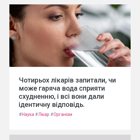
Чотирьох лікарів запитали, чи
може гаряча вода сприяти
схудненню, і всі вони дали
ідентичну відповідь.
#
Наука
#
Лікар
#
Організм