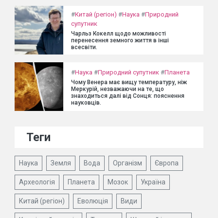
#
Китай (регіон)
#
Наука
#
Природний
супутник
Чарльз Кокелл щодо можливості
перенесення земного життя в інші
всесвіти.
#
Наука
#
Природний супутник
#
Планета
Чому Венера має вищу температуру, ніж
Меркурій, незважаючи на те, що
знаходиться далі від Сонця: пояснення
науковців.
Теги
Наука
Земля
Вода
Організм
Європа
Археологія
Планета
Мозок
Україна
Китай (регіон)
Еволюція
Види