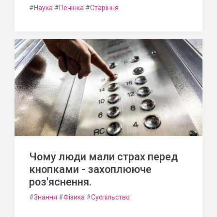
#
Наука
#
Печінка
#
Старіння
Чому люди мали страх перед
кнопками - захоплююче
роз'яснення.
#
Знання
#
Фізика
#
Суспільство