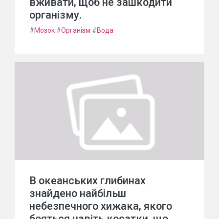
вживати, щоб не зашкодити
організму.
#
Мозок
#
Організм
#
Вода
В океанських глибинах
знайдено найбільш
небезпечного хижака, якого
бояться навіть косатки, що