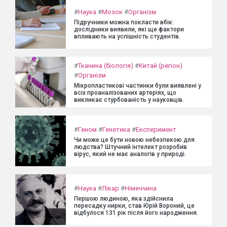
#
Наука
#
Мозок
#
Організм
Підручники можна покласти вбік:
дослідники виявили, які ще фактори
впливають на успішність студентів.
#
Тканина (біологія)
#
Китай (регіон)
#
Організм
Мікропластикові частинки були виявлені у
всіх проаналізованих артеріях, що
викликає стурбованість у науковців.
#
Геном
#
Генетика
#
Експеримент
Чи може це бути новою небезпекою для
людства? Штучний інтелект розробив
вірус, який не має аналогів у природі.
#
Наука
#
Лікар
#
Німеччина
Першою людиною, яка здійснила
пересадку нирки, став Юрій Вороний, це
відбулося 131 рік після його народження.