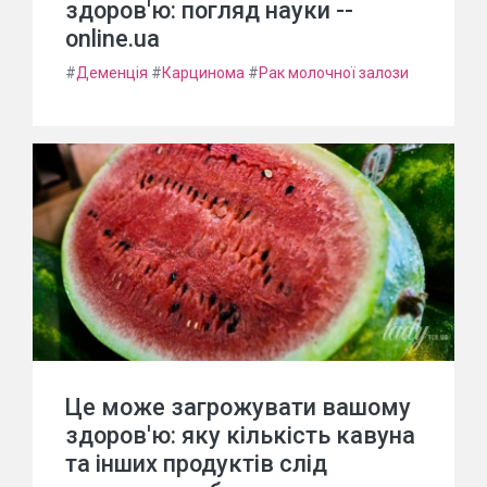
здоров'ю: погляд науки --
online.ua
#
Деменція
#
Карцинома
#
Рак молочної залози
Це може загрожувати вашому
здоров'ю: яку кількість кавуна
та інших продуктів слід