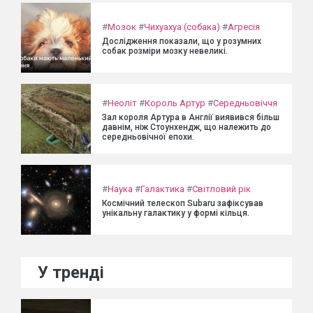
#
Мозок
#
Чихуахуа (собака)
#
Агресія
Дослідження показали, що у розумних
собак розміри мозку невеликі.
#
Неоліт
#
Король Артур
#
Середньовіччя
Зал короля Артура в Англії виявився більш
давнім, ніж Стоунхендж, що належить до
середньовічної епохи.
#
Наука
#
Галактика
#
Світловий рік
Космічний телескоп Subaru зафіксував
унікальну галактику у формі кільця.
У тренді