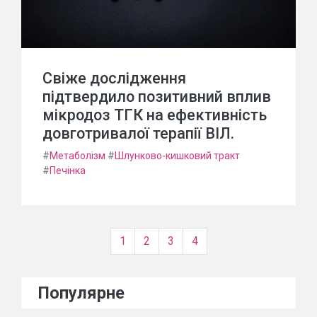
Свіже дослідження
підтвердило позитивний вплив
мікродоз ТГК на ефективність
довготривалої терапії ВІЛ.
#
Метаболізм
#
Шлунково-кишковий тракт
#
Печінка
1
2
3
4
Популярне