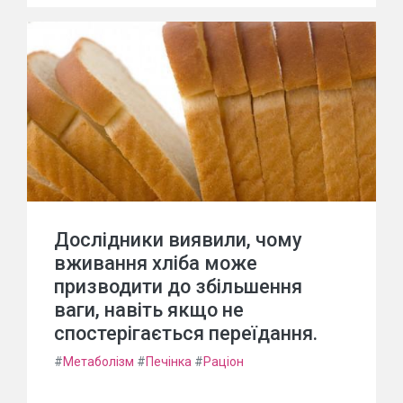
Дослідники виявили, чому
вживання хліба може
призводити до збільшення
ваги, навіть якщо не
спостерігається переїдання.
#
Метаболізм
#
Печінка
#
Раціон