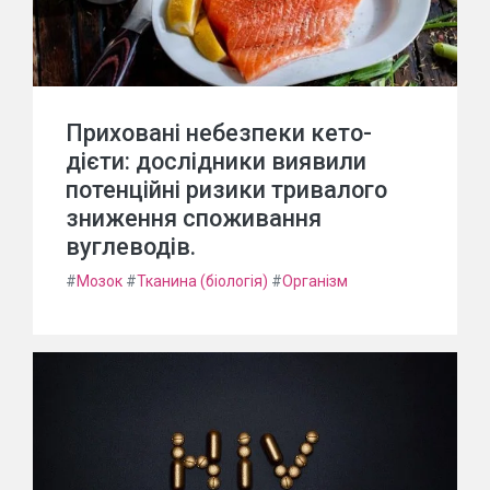
Приховані небезпеки кето-
дієти: дослідники виявили
потенційні ризики тривалого
зниження споживання
вуглеводів.
#
Мозок
#
Тканина (біологія)
#
Організм