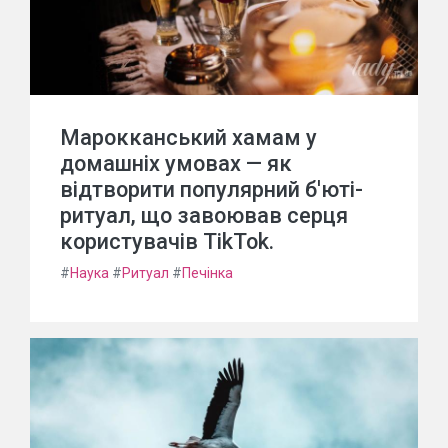
Марокканський хамам у
домашніх умовах — як
відтворити популярний б'юті-
ритуал, що завоював серця
користувачів TikTok.
#
Наука
#
Ритуал
#
Печінка