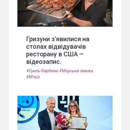
Гризуни з'явилися на
столах відвідувачів
ресторану в США —
відеозапис.
#
Гриль-барбекю
#
Морська свинка
#
М'ясо