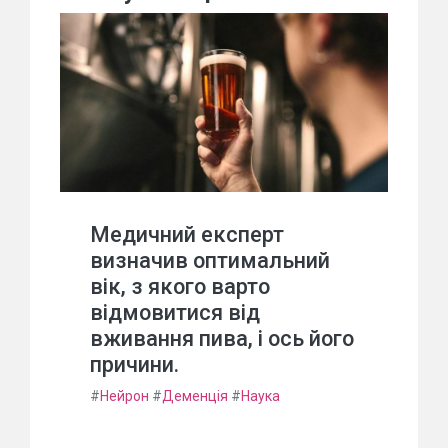
Медичний експерт
визначив оптимальний
вік, з якого варто
відмовитися від
вживання пива, і ось його
причини.
#
Нейрон
#
Деменція
#
Наука