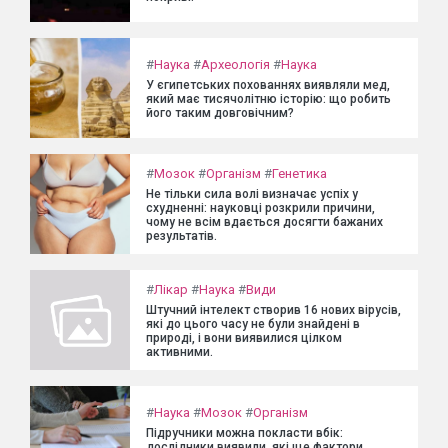
#
Наука
#
Археологія
#
Наука
У єгипетських похованнях виявляли мед,
який має тисячолітню історію: що робить
його таким довговічним?
#
Мозок
#
Організм
#
Генетика
Не тільки сила волі визначає успіх у
схудненні: науковці розкрили причини,
чому не всім вдається досягти бажаних
результатів.
#
Лікар
#
Наука
#
Види
Штучний інтелект створив 16 нових вірусів,
які до цього часу не були знайдені в
природі, і вони виявилися цілком
активними.
#
Наука
#
Мозок
#
Організм
Підручники можна покласти вбік:
дослідники виявили, які ще фактори