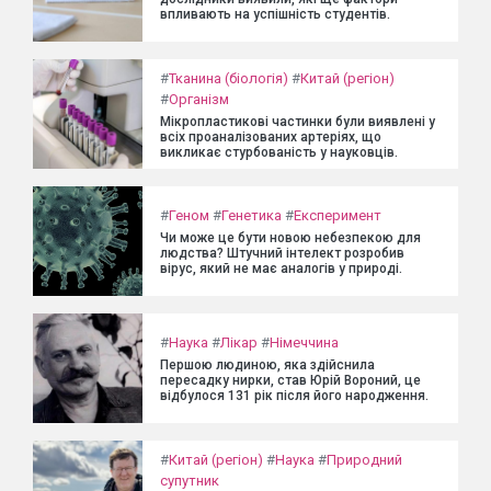
впливають на успішність студентів.
#
Тканина (біологія)
#
Китай (регіон)
#
Організм
Мікропластикові частинки були виявлені у
всіх проаналізованих артеріях, що
викликає стурбованість у науковців.
#
Геном
#
Генетика
#
Експеримент
Чи може це бути новою небезпекою для
людства? Штучний інтелект розробив
вірус, який не має аналогів у природі.
#
Наука
#
Лікар
#
Німеччина
Першою людиною, яка здійснила
пересадку нирки, став Юрій Вороний, це
відбулося 131 рік після його народження.
#
Китай (регіон)
#
Наука
#
Природний
супутник