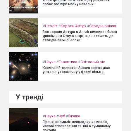
Дослідження показали, що у розумних
собак розміри мозку невеликі.
#
Неоліт
#
Король Артур
#
Середньовіччя
Зал короля Артура в Англії виявився більш
давнім, ніж Стоунхендж, що належить до
середньовічної епохи.
#
Наука
#
Галактика
#
Світловий рік
Космічний телескоп Subaru зафіксував
унікальну галактику у формі кільця.
У тренді
#
Наука
#
Зуб
#
Фізика
Гірські аномалії: неполадки компасів,
часові спотворення та тіні в туманному
покриві.