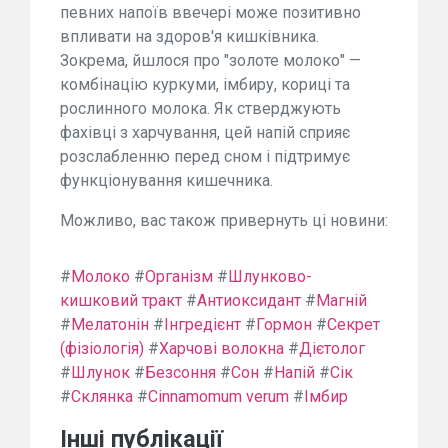
певних напоїв ввечері може позитивно
впливати на здоров'я кишківника.
Зокрема, йшлося про "золоте молоко" —
комбінацію куркуми, імбиру, кориці та
рослинного молока. Як стверджують
фахівці з харчування, цей напій сприяє
розслабленню перед сном і підтримує
функціонування кишечника.
Можливо, вас також привернуть ці новини:
#
Молоко
#
Організм
#
Шлунково-
кишковий тракт
#
Антиоксидант
#
Магній
#
Мелатонін
#
Інгредієнт
#
Гормон
#
Секрет
(фізіологія)
#
Харчові волокна
#
Дієтолог
#
Шлунок
#
Безсоння
#
Сон
#
Напій
#
Сік
#
Склянка
#
Cinnamomum verum
#
Імбир
Інші публікації