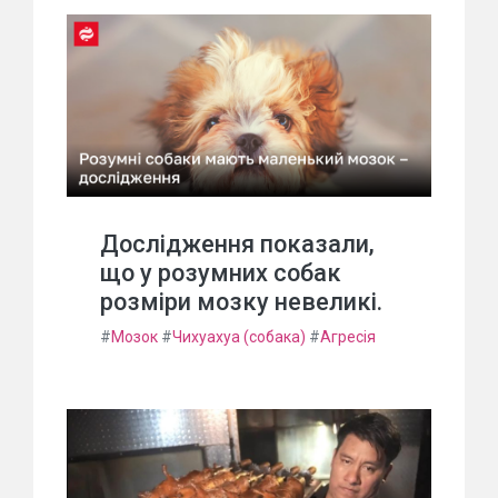
Дослідження показали,
що у розумних собак
розміри мозку невеликі.
#
Мозок
#
Чихуахуа (собака)
#
Агресія