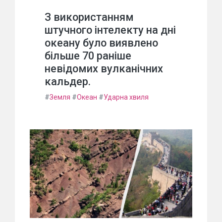
З використанням
штучного інтелекту на дні
океану було виявлено
більше 70 раніше
невідомих вулканічних
кальдер.
#
Земля
#
Океан
#
Ударна хвиля