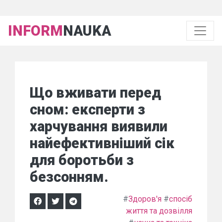
INFORM
NAUKA
Що вживати перед
сном: експерти з
харчування виявили
найефективніший сік
для боротьби з
безсонням.
#
Здоров'я
#
спосіб
життя та дозвілля