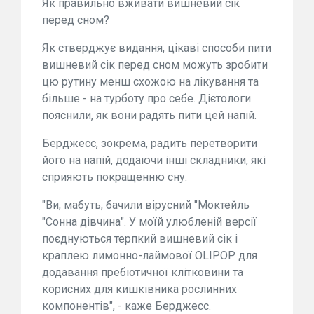
Як правильно вживати вишневий сік
перед сном?
Як стверджує видання, цікаві способи пити
вишневий сік перед сном можуть зробити
цю рутину менш схожою на лікування та
більше - на турботу про себе. Дієтологи
пояснили, як вони радять пити цей напій.
Берджесс, зокрема, радить перетворити
його на напій, додаючи інші складники, які
сприяють покращенню сну.
"Ви, мабуть, бачили вірусний "Моктейль
"Сонна дівчина". У моїй улюбленій версії
поєднуються терпкий вишневий сік і
краплею лимонно-лаймової OLIPOP для
додавання пребіотичної клітковини та
корисних для кишківника рослинних
компонентів", - каже Берджесс.