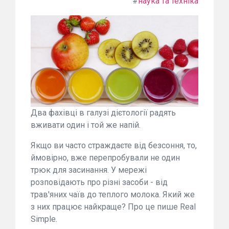
#
наука та техніка
Два фахівці в галузі дієтології радять
вживати один і той же напій.
Якщо ви часто страждаєте від безсоння, то,
ймовірно, вже перепробували не один
трюк для засинання. У мережі
розповідають про різні засоби - від
трав'яних чаїв до теплого молока. Який же
з них працює найкраще? Про це пише Real
Simple.