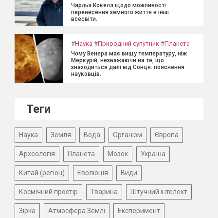
Чарльз Кокелл щодо можливості
перенесення земного життя в інші
всесвіти.
#
Наука
#
Природний супутник
#
Планета
Чому Венера має вищу температуру, ніж
Меркурій, незважаючи на те, що
знаходиться далі від Сонця: пояснення
науковців.
Теги
Наука
Земля
Вода
Організм
Європа
Археологія
Планета
Мозок
Україна
Китай (регіон)
Еволюція
Види
Космічний простір
Тварина
Штучний інтелект
Зірка
Атмосфера Землі
Експеримент