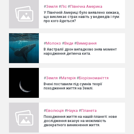
#
Земля
#
Ліс
#
Північна Америка
У Північній Америці було виявлено хижака,
що викликає страх навіть у ведмедів і пум:
про кого йдеться?
#
Молоко
#
Види
#
Вимирання
В Австралії дрон випадково зняв момент
народження дитинча кита.
#
Земля
#
Матерія
#
Біорізноманіття
Вчені поставили під сумнів теорії
походження життя на Землі.
#
Еволюція
#
Наука
#
Планета
Походження життя на нашій планеті: нове
дослідження вказує на можливість
двократного виникнення життя.