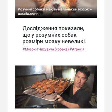
Дослідження показали,
що у розумних собак
розміри мозку невеликі.
#
Мозок
#
Чихуахуа (собака)
#
Агресія