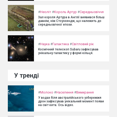
#
Неоліт
#
Король Артур
#
Середньовіччя
Зал короля Артура в Англії виявився більш
давнім, ніж Стоунхендж, що належить до
середньовічної епохи.
#
Наука
#
Галактика
#
Світловий рік
Космічний телескоп Subaru зафіксував
унікальну галактику у формі кільця.
У тренді
#
Молоко
#
Населення
#
Вимирання
У водах біля австралійського узбережжя
дрон зафіксував унікальний момент появи
на світ кита. Ось відео.