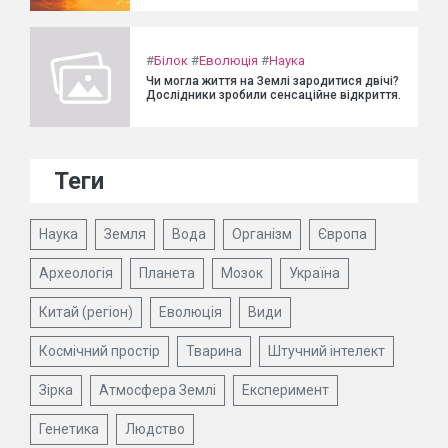
#
Білок
#
Еволюція
#
Наука
Чи могла життя на Землі зародитися двічі?
Дослідники зробили сенсаційне відкриття.
Теги
Наука
Земля
Вода
Організм
Європа
Археологія
Планета
Мозок
Україна
Китай (регіон)
Еволюція
Види
Космічний простір
Тварина
Штучний інтелект
Зірка
Атмосфера Землі
Експеримент
Генетика
Людство