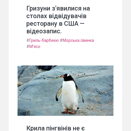
Гризуни з'явилися на
столах відвідувачів
ресторану в США —
відеозапис.
#
Гриль-барбекю
#
Морська свинка
#
М'ясо
Крила пінгвінів не є