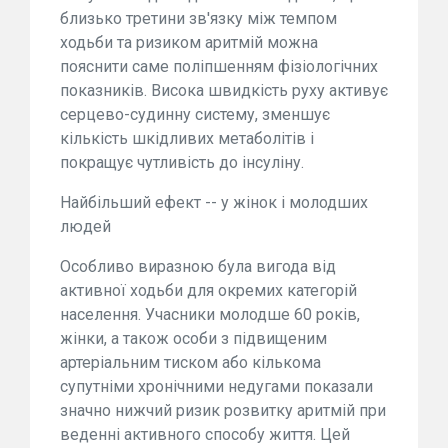
близько третини зв'язку між темпом
ходьби та ризиком аритмій можна
пояснити саме поліпшенням фізіологічних
показників. Висока швидкість руху активує
серцево-судинну систему, зменшує
кількість шкідливих метаболітів і
покращує чутливість до інсуліну.
Найбільший ефект -- у жінок і молодших
людей
Особливо виразною була вигода від
активної ходьби для окремих категорій
населення. Учасники молодше 60 років,
жінки, а також особи з підвищеним
артеріальним тиском або кількома
супутніми хронічними недугами показали
значно нижчий ризик розвитку аритмій при
веденні активного способу життя. Цей