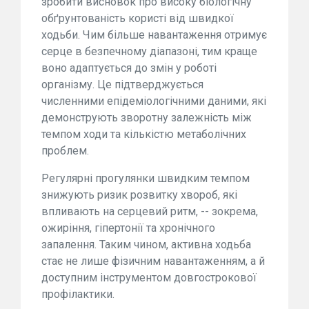
зробити висновок про високу біологічну
обґрунтованість користі від швидкої
ходьби. Чим більше навантаження отримує
серце в безпечному діапазоні, тим краще
воно адаптується до змін у роботі
організму. Це підтверджується
численними епідеміологічними даними, які
демонструють зворотну залежність між
темпом ходи та кількістю метаболічних
проблем.
Регулярні прогулянки швидким темпом
знижують ризик розвитку хвороб, які
впливають на серцевий ритм, -- зокрема,
ожиріння, гіпертонії та хронічного
запалення. Таким чином, активна ходьба
стає не лише фізичним навантаженням, а й
доступним інструментом довгострокової
профілактики.