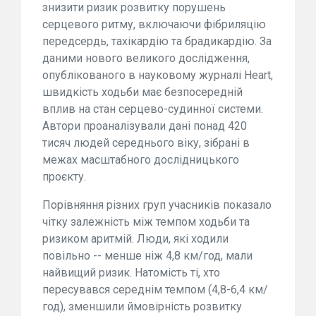
знизити ризик розвитку порушень
серцевого ритму, включаючи фібриляцію
передсердь, тахікардію та брадикардію. За
даними нового великого дослідження,
опублікованого в науковому журналі Heart,
швидкість ходьби має безпосередній
вплив на стан серцево-судинної системи.
Автори проаналізували дані понад 420
тисяч людей середнього віку, зібрані в
межах масштабного дослідницького
проєкту.
Порівняння різних груп учасників показало
чітку залежність між темпом ходьби та
ризиком аритмій. Люди, які ходили
повільно -- менше ніж 4,8 км/год, мали
найвищий ризик. Натомість ті, хто
пересувався середнім темпом (4,8-6,4 км/
год), зменшили ймовірність розвитку