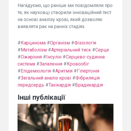
Нагадуємо, що раніше ми повідомляли про
те, як науковці створили інноваційний тест
на основі аналізу крові, який дозволяє
виявляти рак на ранніх стадіях.
#
Карцинома
#
Організм
#
Фізіологія
#
Метаболізм
#
Артеріальний тиск
#
Серце
#
Ожиріння
#
Інсулін
#
Серцево-судинна
система
#
Запалення
#
Кровообіг
#
Епідеміологія
#
Аритмія
#
Гіпертонія
#
Загальний аналіз крові
#
Фібриляція
передсердь
#
Тахікардія
#
Брадикардія
Інші публікації