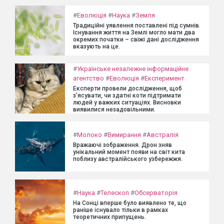
#
Еволюція
#
Наука
#
Земля
Традиційні уявлення поставлені під сумнів.
Існування життя на Землі могло мати два
окремих початки – свіжі дані дослідження
вказують на це.
#
Українське незалежне інформаційне
агентство
#
Еволюція
#
Експеримент
Експерти провели дослідження, щоб
з'ясувати, чи здатні коти підтримати
людей у важких ситуаціях. Висновки
виявилися незадовільними.
#
Молоко
#
Вимирання
#
Австралія
Вражаючі зображення. Дрон зняв
унікальний момент появи на світ кита
поблизу австралійського узбережжя.
#
Наука
#
Телескоп
#
Обсерваторія
На Сонці вперше було виявлено те, що
раніше існувало тільки в рамках
теоретичних припущень.