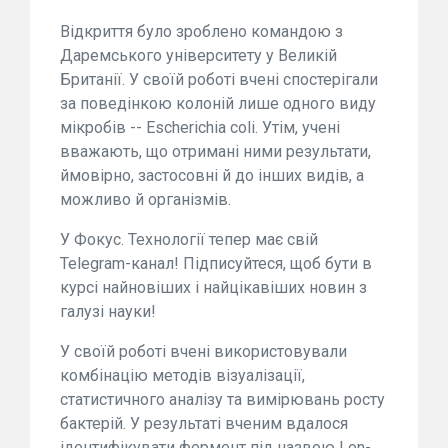
Відкриття було зроблено командою з
Даремського університету у Великій
Британії. У своїй роботі вчені спостерігали
за поведінкою колоній лише одного виду
мікробів -- Escherichia coli. Утім, учені
вважають, що отримані ними результати,
ймовірно, застосовні й до інших видів, а
можливо й організмів.
У Фокус. Технології тепер має свій
Telegram-канал! Підписуйтеся, щоб бути в
курсі найновіших і найцікавіших новин з
галузі науки!
У своїй роботі вчені використовували
комбінацію методів візуалізації,
статистичного аналізу та вимірювань росту
бактерій. У результаті вченим вдалося
ідентифікувати фермент під назвою Lon-