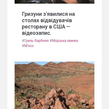
Гризуни з'явилися на
столах відвідувачів
ресторану в США —
відеозапис.
#
Гриль-барбекю
#
Морська свинка
#
М'ясо