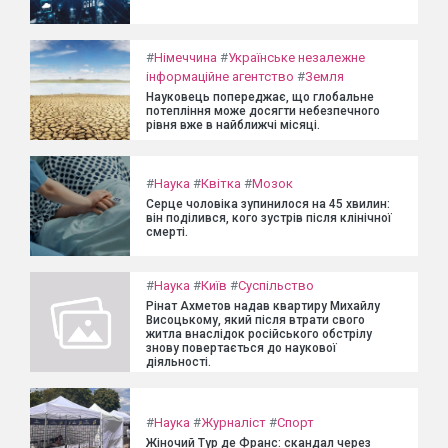
#
Німеччина
#
Українське незалежне
інформаційне агентство
#
Земля
Науковець попереджає, що глобальне
потепління може досягти небезпечного
рівня вже в найближчі місяці.
#
Наука
#
Квітка
#
Мозок
Серце чоловіка зупинилося на 45 хвилин:
він поділився, кого зустрів після клінічної
смерті.
#
Наука
#
Київ
#
Суспільство
Рінат Ахметов надав квартиру Михайлу
Висоцькому, який після втрати свого
житла внаслідок російського обстрілу
знову повертається до наукової
діяльності.
#
Наука
#
Журналіст
#
Спорт
Жіночий Тур де Франс: скандал через