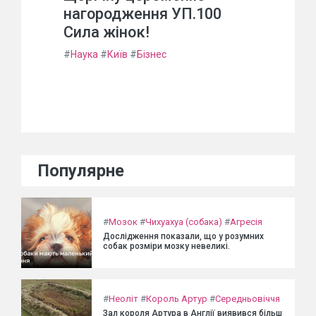
нагородження УП.100
Сила жінок!
#
Наука
#
Київ
#
Бізнес
Популярне
#
Мозок
#
Чихуахуа (собака)
#
Агресія
Дослідження показали, що у розумних
собак розміри мозку невеликі.
#
Неоліт
#
Король Артур
#
Середньовіччя
Зал короля Артура в Англії виявився більш