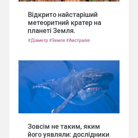
Відкрито найстаріший
метеоритний кратер на
планеті Земля.
#
Діаметр
#
Земля
#
Австралія
Зовсім не таким, яким
його уявляли: дослідники