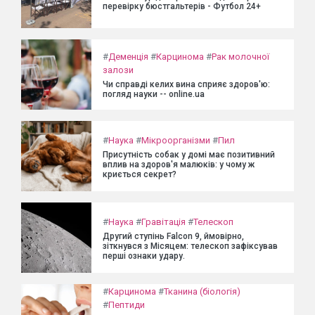
перевірку бюстгальтерів - Футбол 24+
#
Деменція
#
Карцинома
#
Рак молочної
залози
Чи справді келих вина сприяє здоров'ю:
погляд науки -- online.ua
#
Наука
#
Мікроорганізми
#
Пил
Присутність собак у домі має позитивний
вплив на здоров'я малюків: у чому ж
криється секрет?
#
Наука
#
Гравітація
#
Телескоп
Другий ступінь Falcon 9, ймовірно,
зіткнувся з Місяцем: телескоп зафіксував
перші ознаки удару.
#
Карцинома
#
Тканина (біологія)
#
Пептиди