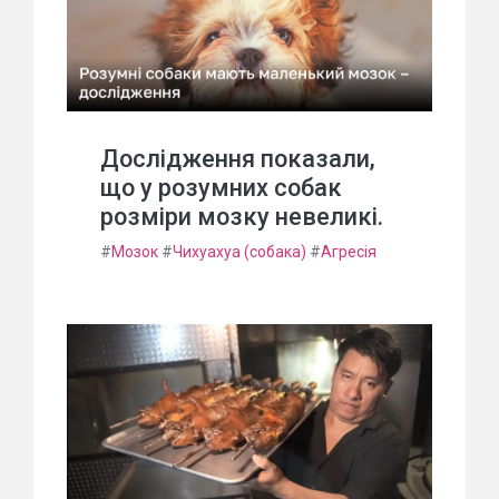
Дослідження показали,
що у розумних собак
розміри мозку невеликі.
#
Мозок
#
Чихуахуа (собака)
#
Агресія