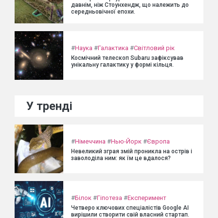
давнім, ніж Стоунхендж, що належить до
середньовічної епохи.
#
Наука
#
Галактика
#
Світловий рік
Космічний телескоп Subaru зафіксував
унікальну галактику у формі кільця.
У тренді
#
Німеччина
#
Нью-Йорк
#
Європа
Невеликий зграя змій проникла на острів і
заволоділа ним: як їм це вдалося?
#
Білок
#
Гіпотеза
#
Експеримент
Четверо ключових спеціалістів Google AI
вирішили створити свій власний стартап.