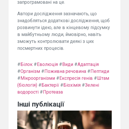
запрограмовані на це.
Автори дослідження зазначають, що
знадобляться додаткові дослідження, щоб
розвинути ідею, але в кінцевому підсумку
в майбутньому люди, ймовірно, навіть
зможуть контролювати деякі з цих
посмертних процесів.
#
Білок
#
Еволюція
#
Види
#
Адаптація
#
Організм
#
Поживна речовина
#
Пептиди
#
Мікроорганізми
#
Експресія генів
#
Штам
(біологія)
#
Бактерії
#
Біохімія
#
Зелені
водорості
#
Протеаза
Інші публікації