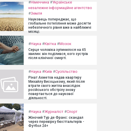
#
Німеччина
#
Українське
незалежне інформаційне агентство
#
Земля
Науковець попереджає, що
глобальне потепління може досягти
небезпечного рівня вже в найближчі
місяці.
#
Наука
#
Квітка
#
Мозок
Серце чоловіка зупинилося на 45
хвилин: він поділився, кого зустрів
після клінічної смерті.
#
Наука
#
Київ
#
Суспільство
Рінат Ахметов надав квартиру
Михайлу Висоцькому, який після
втрати свого житла внаслідок
російського обстрілу знову
повертається до наукової
діяльності.
#
Наука
#
Журналіст
#
Спорт
Жіночий Тур де Франс: скандал
через перевірку бюстгальтерів -
Футбол 24+