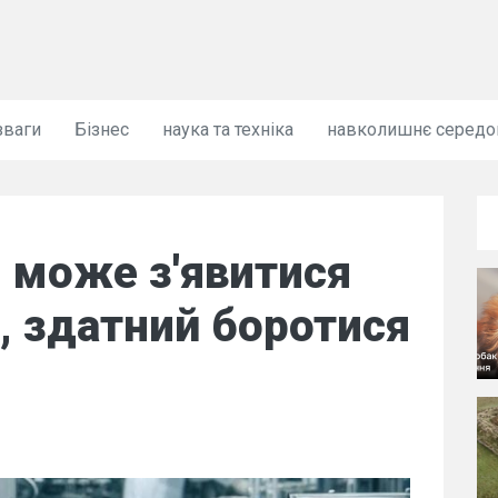
зваги
Бізнес
наука та техніка
навколишнє серед
і може з'явитися
, здатний боротися