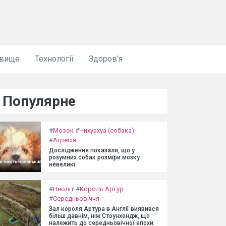
овище
Технології
Здоров'я
Популярне
#
Мозок
#
Чихуахуа (собака)
#
Агресія
Дослідження показали, що у
розумних собак розміри мозку
невеликі.
#
Неоліт
#
Король Артур
#
Середньовіччя
Зал короля Артура в Англії виявився
більш давнім, ніж Стоунхендж, що
належить до середньовічної епохи.