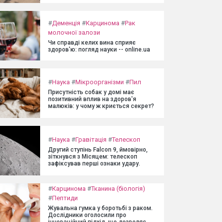
#
Деменція
#
Карцинома
#
Рак
молочної залози
Чи справді келих вина сприяє
здоров'ю: погляд науки -- online.ua
#
Наука
#
Мікроорганізми
#
Пил
Присутність собак у домі має
позитивний вплив на здоров'я
малюків: у чому ж криється секрет?
#
Наука
#
Гравітація
#
Телескоп
Другий ступінь Falcon 9, ймовірно,
зіткнувся з Місяцем: телескоп
зафіксував перші ознаки удару.
#
Карцинома
#
Тканина (біологія)
#
Пептиди
Жувальна гумка у боротьбі з раком.
Дослідники оголосили про