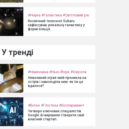
#
Наука
#
Галактика
#
Світловий рік
Космічний телескоп Subaru
зафіксував унікальну галактику у
формі кільця.
У тренді
#
Німеччина
#
Нью-Йорк
#
Європа
Невеликий зграя змій проникла на
острів і заволоділа ним: як їм це
вдалося?
#
Білок
#
Гіпотеза
#
Експеримент
Четверо ключових спеціалістів
Google AI вирішили створити свій
власний стартап.