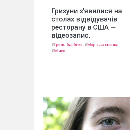
Гризуни з'явилися на
столах відвідувачів
ресторану в США —
відеозапис.
#
Гриль-барбекю
#
Морська свинка
#
М'ясо