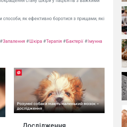
покращення стану шкіри у пацієнтів з важкими
 способи, як ефективно боротися з прищами, які
#
Запалення
#
Шкіра
#
Терапія
#
Бактерії
#
Імунна
Дослідження