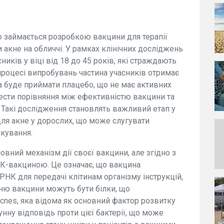
о займається розробкою вакцини для терапії
акне на обличчі. У рамках клінічних досліджень
иків у віці від 18 до 45 років, які страждають
 процесі випробувань частина учасників отримає
па буде приймати плацебо, що не має активних
ести порівняння між ефективністю вакцини та
ь. Такі дослідження становлять важливий етап у
для акне у дорослих, що може слугувати
кування.
овний механізм дії своєї вакцини, але згідно з
К-вакциною. Це означає, що вакцина
НК для передачі клітинам організму інструкцій,
ню вакцини можуть бути білки, що
acnes, яка відома як основний фактор розвитку
нну відповідь проти цієї бактерії, що може