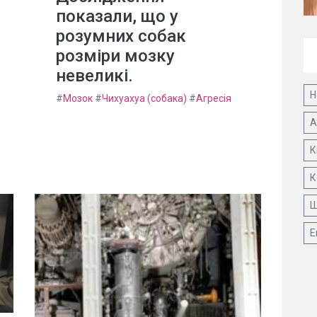
показали, що у
розумних собак
розміри мозку
невеликі.
Н
#
Мозок
#
Чихуахуа (собака)
#
Агресія
А
К
К
Ш
Е