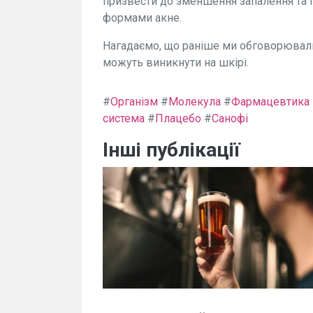
призвести до зменшення запалення та 
формами акне.
Нагадаємо, що раніше ми обговорювали
можуть виникнути на шкірі.
#
Організм
#
Молекула
#
Фармацевтика
система
#
Плацебо
#
Санофі
Інші публікації