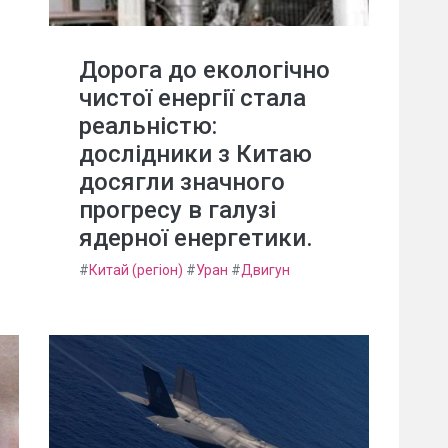
Дорога до екологічно
чистої енергії стала
реальністю:
дослідники з Китаю
досягли значного
прогресу в галузі
ядерної енергетики.
#
Китай (регіон)
#
Уран
#
Двигун