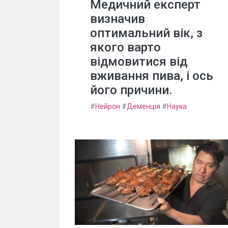
Медичний експерт
визначив
оптимальний вік, з
якого варто
відмовитися від
вживання пива, і ось
його причини.
#
Нейрон
#
Деменція
#
Наука