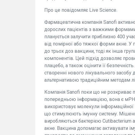
Про це повідомляє Live Science.
Фармацевтична компанія Sanofi активн
дорослих пацієнтів з важкими формами 
планується залучити приблизно 400 учасн
від помірної або тяжкої форми акне. У
до трьох доз вакцини, тоді як інша гру
компонентів. Цей підхід дозволяє пров
плацебо, а також оцінити її безпечніст
створенні нового лікувального засобу 
альтернативою традиційним методам лі
Компанія Sanofi поки що не розкриває п
попередньою інформацією, вона є мРН
використовує молекули інформаційної Р
що стимулюють імунну систему. Мішен
виробляються бактерією Cutibacterium 
акне. Вакцина допомагає активувати іму