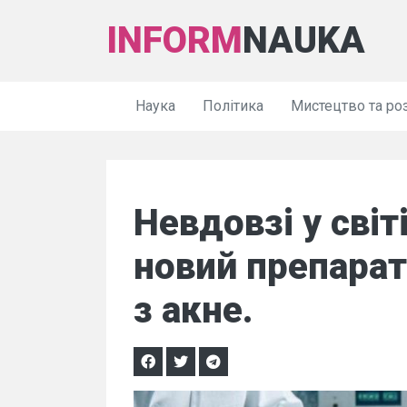
INFORM
NAUKA
Наука
Політика
Мистецтво та ро
Невдовзі у світ
новий препарат
з акне.