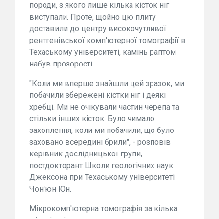
породи, з якого лише кілька кісток ніг
виступали. Проте, щойно цю плиту
доставили до центру високочутливої
рентгенівської комп'ютерної томографії в
Техаському університеті, камінь раптом
набув прозорості.
"Коли ми вперше знайшли цей зразок, ми
побачили збережені кістки ніг і деякі
хребці. Ми не очікували частин черепа та
стільки інших кісток. Було чимало
захоплення, коли ми побачили, що було
заховано всередині брили", - розповів
керівник дослідницької групи,
постдокторант Школи геологічних наук
Джексона при Техаському університеті
Чон'юн Юн.
Мікрокомп'ютерна томографія за кілька