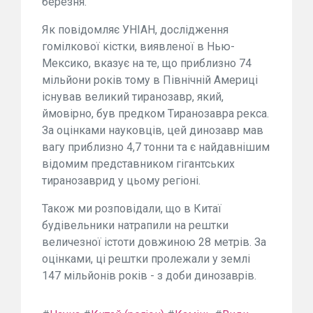
березня.
Як повідомляє УНІАН, дослідження
гомілкової кістки, виявленої в Нью-
Мексико, вказує на те, що приблизно 74
мільйони років тому в Північній Америці
існував великий тиранозавр, який,
ймовірно, був предком Тиранозавра рекса.
За оцінками науковців, цей динозавр мав
вагу приблизно 4,7 тонни та є найдавнішим
відомим представником гігантських
тиранозаврид у цьому регіоні.
Також ми розповідали, що в Китаї
будівельники натрапили на рештки
величезної істоти довжиною 28 метрів. За
оцінками, ці рештки пролежали у землі
147 мільйонів років - з доби динозаврів.