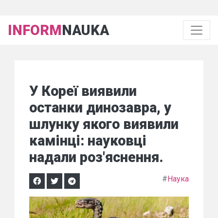
INFORM
NAUKA
У Кореї виявили
останки динозавра, у
шлунку якого виявили
камінці: науковці
надали роз'яснення.
#
Наука