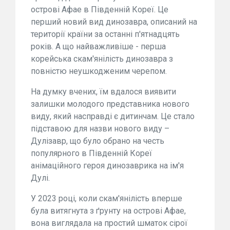
острові Афае в Південній Кореї. Це
перший новий вид динозавра, описаний на
території країни за останні п'ятнадцять
років. А що найважливіше - перша
корейська скам'янілість динозавра з
повністю неушкодженим черепом.
На думку вчених, їм вдалося виявити
залишки молодого представника нового
виду, який насправді є дитинчам. Це стало
підставою для назви нового виду –
Дулізавр, що було обрано на честь
популярного в Південній Кореї
анімаційного героя динозаврика на ім'я
Дулі.
У 2023 році, коли скам'янілість вперше
була витягнута з ґрунту на острові Афае,
вона виглядала на простий шматок сірої