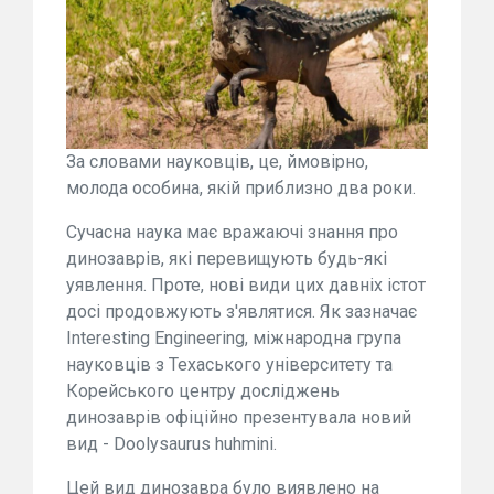
За словами науковців, це, ймовірно,
молода особина, якій приблизно два роки.
Сучасна наука має вражаючі знання про
динозаврів, які перевищують будь-які
уявлення. Проте, нові види цих давніх істот
досі продовжують з'являтися. Як зазначає
Interesting Engineering, міжнародна група
науковців з Техаського університету та
Корейського центру досліджень
динозаврів офіційно презентувала новий
вид - Doolysaurus huhmini.
Цей вид динозавра було виявлено на