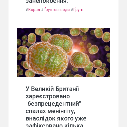
занепокоєння.
#
Корал
#
Ґрунтові води
#
Ґрунт
У Великій Британії
зареєстровано
"безпрецедентний"
спалах менінгіту,
внаслідок якого уже
зафіксовано кілька