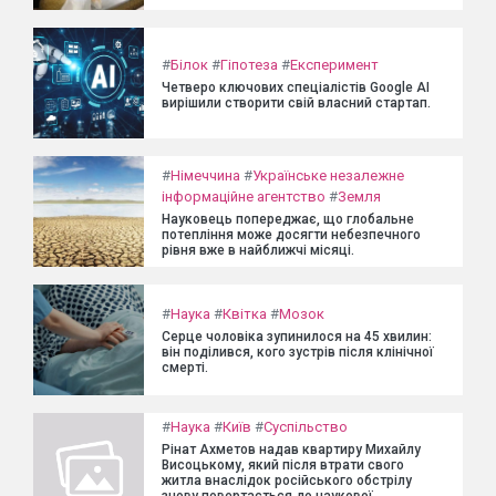
#
Білок
#
Гіпотеза
#
Експеримент
Четверо ключових спеціалістів Google AI
вирішили створити свій власний стартап.
#
Німеччина
#
Українське незалежне
інформаційне агентство
#
Земля
Науковець попереджає, що глобальне
потепління може досягти небезпечного
рівня вже в найближчі місяці.
#
Наука
#
Квітка
#
Мозок
Серце чоловіка зупинилося на 45 хвилин:
він поділився, кого зустрів після клінічної
смерті.
#
Наука
#
Київ
#
Суспільство
Рінат Ахметов надав квартиру Михайлу
Висоцькому, який після втрати свого
житла внаслідок російського обстрілу