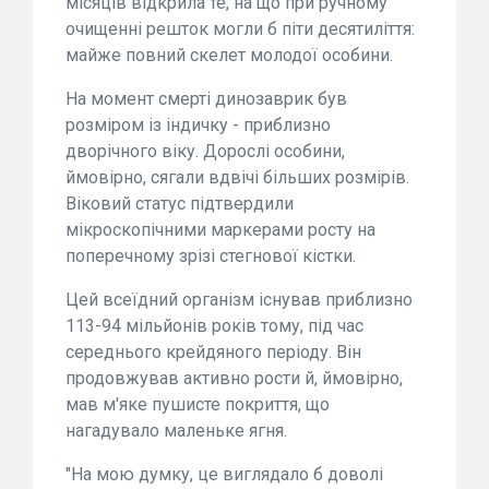
місяців відкрила те, на що при ручному
очищенні решток могли б піти десятиліття:
майже повний скелет молодої особини.
На момент смерті динозаврик був
розміром із індичку - приблизно
дворічного віку. Дорослі особини,
ймовірно, сягали вдвічі більших розмірів.
Віковий статус підтвердили
мікроскопічними маркерами росту на
поперечному зрізі стегнової кістки.
Цей всеїдний організм існував приблизно
113-94 мільйонів років тому, під час
середнього крейдяного періоду. Він
продовжував активно рости й, ймовірно,
мав м'яке пушисте покриття, що
нагадувало маленьке ягня.
"На мою думку, це виглядало б доволі