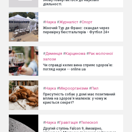
знову повертається до наукової
діяльності.
#
Наука
#
Журналіст
#
Спорт
Жіночий Тур де Франс: скандал через
перевірку бюстгальтерів - Футбол 24+
#
Деменція
#
Карцинома
#
Рак молочної
залози
Чи справді келих вина сприяє здоров'ю:
погляд науки -- online.ua
#
Наука
#
Мікроорганізми
#
Пил
Присутність собак у домі має позитивний
вплив на здоров'я малюків: у чому ж
криється секрет?
#
Наука
#
Гравітація
#
Телескоп
Другий ступінь Falcon 9, ймовірно,