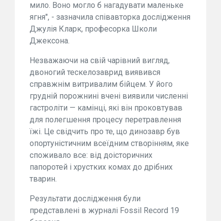
мило. Воно могло б нагадувати маленьке
ягня", - зазначила співавторка дослідження
Джулія Кларк, професорка Школи
Джексона.
Незважаючи на свій чарівний вигляд,
двоногий тескелозаврид виявився
справжнім витривалим бійцем. У його
грудній порожнині вчені виявили численні
гастроліти — камінці, які він проковтував
для полегшення процесу перетравлення
їжі. Це свідчить про те, що динозавр був
опортуністичним всеїдним створінням, яке
споживало все: від доісторичних
папоротей і хрустких комах до дрібних
тварин.
Результати дослідження були
представлені в журналі Fossil Record 19