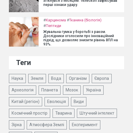
зіткнувся з Місяцем: телескоп зафіксував
перші ознаки удару.
#
Карцинома
#
Тканина (біологія)
#
Пептиди
Жувальна гумка у боротьбі з раком.
Дослідники оголосили про інноваційний
підхід, що дозволяє знизити рівень ВПЛ на
93%.
Теги
Наука
Земля
Вода
Організм
Європа
Археологія
Планета
Мозок
Україна
Китай (регіон)
Еволюція
Види
Космічний простір
Тварина
Штучний інтелект
Зірка
Атмосфера Землі
Експеримент