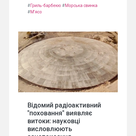
#
Гриль-барбекю
#
Морська свинка
#
М'ясо
Відомий радіоактивний
"поховання" виявляє
витоки: науковці
висловлюють