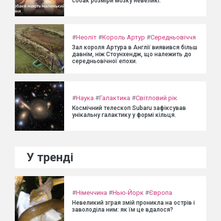
собак розміри мозку невеликі.
#
Неоліт
#
Король Артур
#
Середньовіччя
Зал короля Артура в Англії виявився більш
давнім, ніж Стоунхендж, що належить до
середньовічної епохи.
#
Наука
#
Галактика
#
Світловий рік
Космічний телескоп Subaru зафіксував
унікальну галактику у формі кільця.
У тренді
#
Німеччина
#
Нью-Йорк
#
Європа
Невеликий зграя змій проникла на острів і
заволоділа ним: як їм це вдалося?