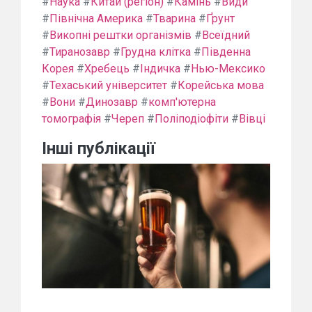
#
Наука
#
Китай (регіон)
#
Камінь
#
Види
#
Північна Америка
#
Тварина
#
Ґрунт
#
Викопні рештки організмів
#
Всеїдний
#
Тиранозавр
#
Грудна клітка
#
Південна
Корея
#
Хребець
#
Індичка
#
Нью-Мексико
#
Техаський університет
#
Корейська мова
#
Вони
#
Динозавр
#
комп'ютерна
томографія
#
Череп
#
Поліподіофіти
#
Вівці
Інші публікації