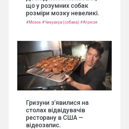
що у розумних собак
розміри мозку невеликі.
#
Мозок
#
Чихуахуа (собака)
#
Агресія
Гризуни з'явилися на
столах відвідувачів
ресторану в США —
відеозапис.