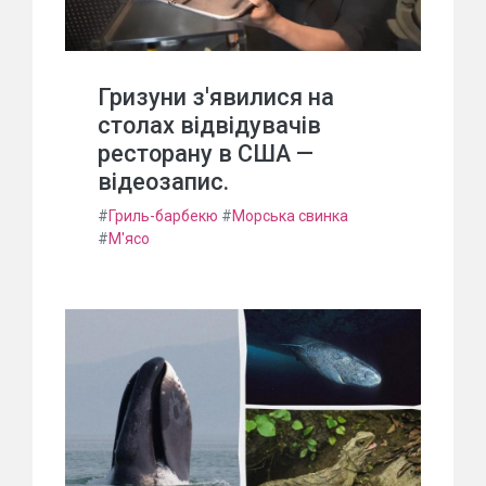
Гризуни з'явилися на
столах відвідувачів
ресторану в США —
відеозапис.
#
Гриль-барбекю
#
Морська свинка
#
М'ясо