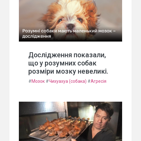
Дослідження показали,
що у розумних собак
розміри мозку невеликі.
#
Мозок
#
Чихуахуа (собака)
#
Агресія