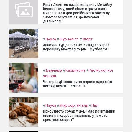
Рінат Ахметов надав квартиру Михайлу
Висоцькому, який після втрати свого
житла внаслідок російського обстрілу
знову повертається до наукової
діяльності.
#
Наука
#
Журналіст
#
Спорт
Жіночий Тур де Франс: скандал через
перевірку бюстгальтерів - Футбол 24+
#
Деменція
#
Карцинома
#
Рак молочної
залози
Чи справді келих вина сприяє здоров'ю:
погляд науки -- online.ua
#
Наука
#
Мікроорганізми
#
Пил
Присутність собак у домі має позитивний
вплив на здоров'я малюків: у чому ж
криється секрет?