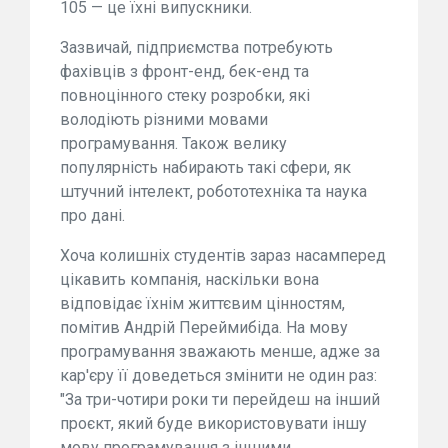
105 — це їхні випускники.
Зазвичай, підприємства потребують
фахівців з фронт-енд, бек-енд та
повноцінного стеку розробки, які
володіють різними мовами
програмування. Також велику
популярність набирають такі сфери, як
штучний інтелект, робототехніка та наука
про дані.
Хоча колишніх студентів зараз насамперед
цікавить компанія, наскільки вона
відповідає їхнім життєвим цінностям,
помітив Андрій Переймибіда. На мову
програмування зважають менше, адже за
кар'єру її доведеться змінити не один раз:
"За три-чотири роки ти перейдеш на інший
проєкт, який буде використовувати іншу
мову програмування з іншими