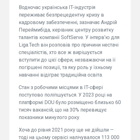
Водночас українська IT-індустрія
переживає безпрецедентну кризу в
кадровому забезпеченні, зазначає Андрій
Переймибіда, керівник центру розвитку
талантів компанії SoftServe. У інтерв'ю для
Liga.Tech він розповів про причини нестачі
спеціалістів, хто все ж вирішується
вступити до цієї сфери, незважаючи на її
погіршені позиції, та яку роль у їхньому
навчанні відіграє традиційна освіта.
Стан з робочими місцями в IT-сфері
поступово поліпшується. У 2023 році на
платформі DOU було розміщено близько 60
тисяч вакансій, що на 30% перевищує
показники минулого року.
Хоча до рівня 2021 року ще не дійшли —
тоді на цьому сервісі налічувалося 113 000