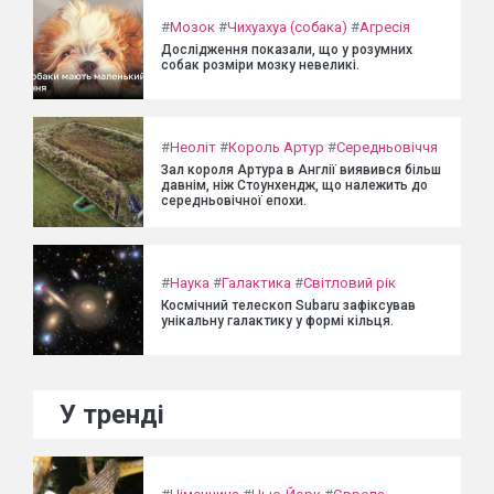
#
Мозок
#
Чихуахуа (собака)
#
Агресія
Дослідження показали, що у розумних
собак розміри мозку невеликі.
#
Неоліт
#
Король Артур
#
Середньовіччя
Зал короля Артура в Англії виявився більш
давнім, ніж Стоунхендж, що належить до
середньовічної епохи.
#
Наука
#
Галактика
#
Світловий рік
Космічний телескоп Subaru зафіксував
унікальну галактику у формі кільця.
У тренді