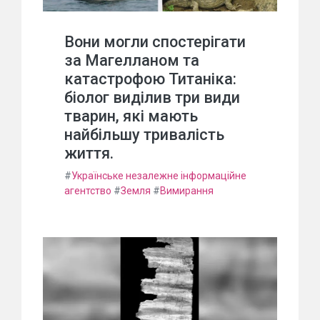
Вони могли спостерігати
за Магелланом та
катастрофою Титаніка:
біолог виділив три види
тварин, які мають
найбільшу тривалість
життя.
#
Українське незалежне інформаційне
агентство
#
Земля
#
Вимирання