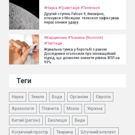
#
Наука
#
Гравітація
#
Телескоп
Другий ступінь Falcon 9, ймовірно,
зіткнувся з Місяцем: телескоп зафіксував
перші ознаки удару.
#
Карцинома
#
Тканина (біологія)
#
Пептиди
Жувальна гумка у боротьбі з раком.
Дослідники оголосили про інноваційний
підхід, що дозволяє знизити рівень ВПЛ на
93%.
Теги
Наука
Земля
Вода
Організм
Європа
Археологія
Планета
Мозок
Україна
Китай (регіон)
Еволюція
Види
Космічний простір
Тварина
Штучний інтелект