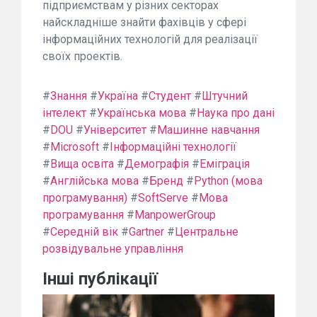
підприємствам у різних секторах
найскладніше знайти фахівців у сфері
інформаційних технологій для реалізації
своїх проектів.
#
Знання
#
Україна
#
Студент
#
Штучний
інтелект
#
Українська мова
#
Наука про дані
#
DOU
#
Університет
#
Машинне навчання
#
Microsoft
#
Інформаційні технології
#
Вища освіта
#
Демографія
#
Еміграція
#
Англійська мова
#
Бренд
#
Python (мова
програмування)
#
SoftServe
#
Мова
програмування
#
ManpowerGroup
#
Середній вік
#
Gartner
#
Центральне
розвідувальне управління
Інші публікації