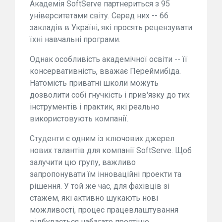
Академія SoftServe партнериться з 95
університетами світу. Серед них -- 66
закладів в Україні, які просять рецензувати
їхні навчальні програми.
Однак особливість академічної освіти -- її
консервативність, вважає Переймибіда.
Натомість приватні школи можуть
дозволити собі гнучкість і прив'язку до тих
інструментів і практик, які реально
використовують компанії.
Студенти є одним із ключових джерел
нових талантів для компанії SoftServe. Щоб
залучити цю групу, важливо
запропонувати їм інноваційні проекти та
рішення. У той же час, для фахівців зі
стажем, які активно шукають нові
можливості, процес працевлаштування
відбувається набагато простіше.