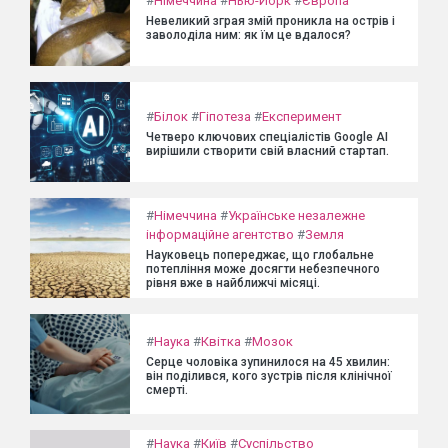
#
Німеччина
#
Нью-Йорк
#
Європа
Невеликий зграя змій проникла на острів і
заволоділа ним: як їм це вдалося?
#
Білок
#
Гіпотеза
#
Експеримент
Четверо ключових спеціалістів Google AI
вирішили створити свій власний стартап.
#
Німеччина
#
Українське незалежне
інформаційне агентство
#
Земля
Науковець попереджає, що глобальне
потепління може досягти небезпечного
рівня вже в найближчі місяці.
#
Наука
#
Квітка
#
Мозок
Серце чоловіка зупинилося на 45 хвилин:
він поділився, кого зустрів після клінічної
смерті.
#
Наука
#
Київ
#
Суспільство