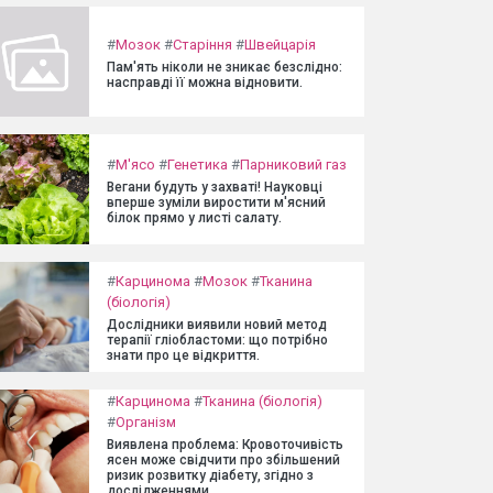
#
Мозок
#
Старіння
#
Швейцарія
Пам'ять ніколи не зникає безслідно:
насправді її можна відновити.
#
М'ясо
#
Генетика
#
Парниковий газ
Вегани будуть у захваті! Науковці
вперше зуміли виростити м'ясний
білок прямо у листі салату.
#
Карцинома
#
Мозок
#
Тканина
(біологія)
Дослідники виявили новий метод
терапії гліобластоми: що потрібно
знати про це відкриття.
#
Карцинома
#
Тканина (біологія)
#
Організм
Виявлена проблема: Кровоточивість
ясен може свідчити про збільшений
ризик розвитку діабету, згідно з
дослідженнями.