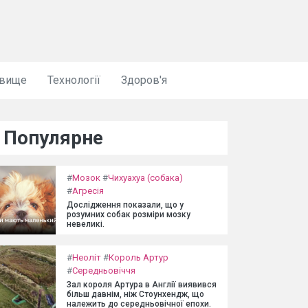
овище
Технології
Здоров'я
Популярне
#
Мозок
#
Чихуахуа (собака)
#
Агресія
Дослідження показали, що у
розумних собак розміри мозку
невеликі.
#
Неоліт
#
Король Артур
#
Середньовіччя
Зал короля Артура в Англії виявився
більш давнім, ніж Стоунхендж, що
належить до середньовічної епохи.