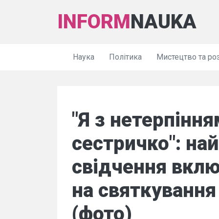
INFORM
NAUKA
Наука
Політика
Мистецтво та ро
"Я з нетерпіння
сестричко": на
свідчення вкл
на святкуванн
(фото)