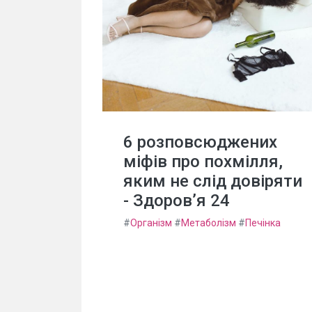
6 розповсюджених
міфів про похмілля,
яким не слід довіряти
- Здоров’я 24
#
Організм
#
Метаболізм
#
Печінка