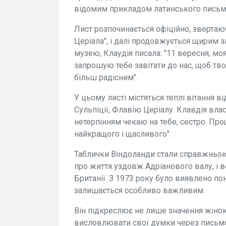
відомим прикладом латинського письма
Лист розпочинається офіційно, звертаю
Церіала", і далі продовжується щирим 
музею, Клаудія писала: "11 вересня, мо
запрошую тебе завітати до нас, щоб тв
більш радісним".
У цьому листі містяться теплі вітання в
Сульпіції, Флавію Церіалу. Клавдія вл
нетерпінням чекаю на тебе, сестро. Про
найкращого і щасливого".
Таблички Віндоланди стали справжньою
про життя уздовж Адріанового валу, і
Британії. З 1973 року було виявлено пон
залишається особливо важливим.
Він підкреслює не лише значення жінок 
висловлювати свої думки через письмо