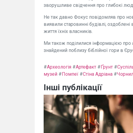
зворушливе свідчення про глибокі людсь
Не так давно Фокус повідомляв про нов
виявили старовинні будівлі, оздоблені
життя їхніх власників.
Ми також поділилися інформацією про ар
знайдений поблизу біблійної гори в Єру
#
Археологія
#
Артефакт
#
Ґрунт
#
Суспіл
музей
#
Помпеї
#
Стіна Адріана
#
Чорни
Інші публікації