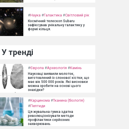
#
Наука
#
Галактика
#
Світловий рік
Космічний телескоп Subaru
зафіксував унікальну галактику у
формі кільця.
У тренді
#
Європа
#
Археологія
#
Камінь
Науковці виявили молоток,
виготовлений із слонової кістки, що
має вік 500 000 років. Які висновки
можна зробити на основі цього
знахідки?
#
Карцинома
#
Тканина (біологія)
#
Пептиди
Ця жувальна гумка здатна
революціонізувати методи
профілактики серйозних
захворювань.