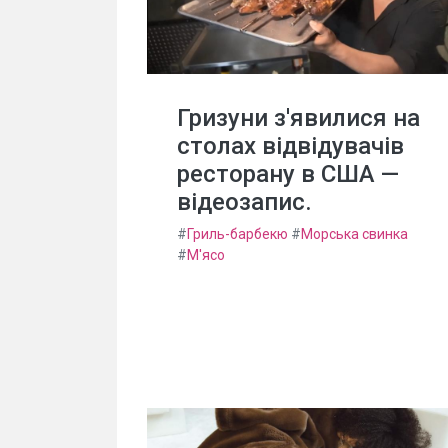
Гризуни з'явилися на
столах відвідувачів
ресторану в США —
відеозапис.
#
Гриль-барбекю
#
Морська свинка
#
М'ясо