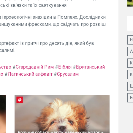
кі зв'язки та їх святкування.
і археологічні знахідки в Помпеях. Дослідники
 вишуканими фресками, що свідчать про розкіш
Н
тефакт із притчі про десять дів, який був
салимі.
А
К
ьство
#
Стародавній Рим
#
Біблія
#
Британський
ло
#
Латинський алфавіт
#
Єрусалим
К
Ш
Е