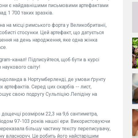
 вони є найдавнішими письмовими артефактами
ад 1 700 таких зразків.
а на місці римського форта у Великобританії,
собисті стосунки. Цей артефакт, що датується
ення на день народження, яке одна жінка
ce.
gram-канал! Підписуйтеся, щоб бути в курсі
 наукового світу!
індоланда в Нортумберленді, де умови ґрунту
х артефактів. Серед цих скарбів -- лист,
ошує свою подругу Сульпіцію Лепідіну на
 дощечці розміром 22,3 на 9,6 сантиметра,
еріодом 97-103 років нашої ери. Використовуючи
переказала більшу частину тексту переписувачу,
ану власноруч. Це робить його найстарішим