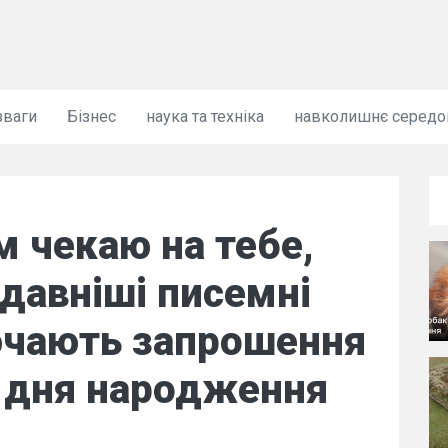
зваги
Бізнес
наука та техніка
навколишнє серед
м чекаю на тебе,
йдавніші писемні
ючають запрошення
я дня народження