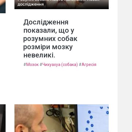
Дослідження
показали, що у
розумних собак
розміри мозку
невеликі.
#
Мозок
#
Чихуахуа (собака)
#
Агресія