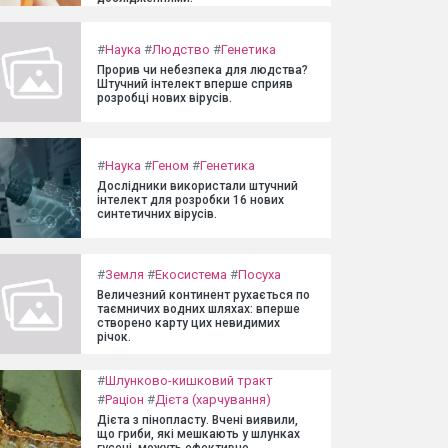
#
Наука
#
Людство
#
Генетика
Прорив чи небезпека для людства?
Штучний інтелект вперше сприяв
розробці нових вірусів.
#
Наука
#
Геном
#
Генетика
Дослідники використали штучний
інтелект для розробки 16 нових
синтетичних вірусів.
#
Земля
#
Екосистема
#
Посуха
Величезний континент рухається по
таємничих водних шляхах: вперше
створено карту цих невидимих
річок.
#
Шлунково-кишковий тракт
#
Раціон
#
Дієта (харчування)
Дієта з пінопласту. Вчені виявили,
що гриби, які мешкають у шлунках