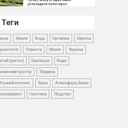
гусені, можуть ефективно
розкладати полістирол.
Теги
аука
Земля
Вода
Організм
Європа
рхеологія
Планета
Мозок
Україна
итай (регіон)
Еволюція
Види
осмічний простір
Тварина
тучний інтелект
Зірка
Атмосфера Землі
ксперимент
Генетика
Людство