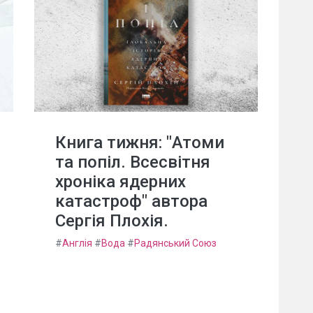
Книга тижня: "Атоми
та попіл. Всесвітня
хроніка ядерних
катастроф" автора
Сергія Плохія.
#
Англія
#
Вода
#
Радянський Союз