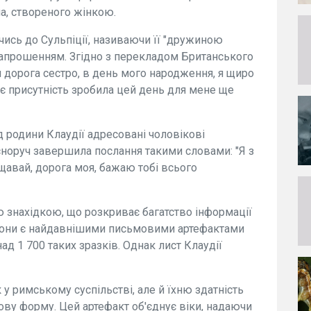
, створеного жінкою.
чись до Сульпіції, називаючи її "дружиною
запрошенням. Згідно з перекладом Британського
я дорога сестро, в день мого народження, я щиро
оє присутність зробила цей день для мене ще
ід родини Клаудії адресовані чоловікові
асноруч завершила послання такими словами: "Я з
щавай, дорога моя, бажаю тобі всього
 знахідкою, що розкриває багатство інформації
 вони є найдавнішими письмовими артефактами
ад 1 700 таких зразків. Однак лист Клаудії
у римському суспільстві, але й їхню здатність
ву форму. Цей артефакт об'єднує віки, надаючи