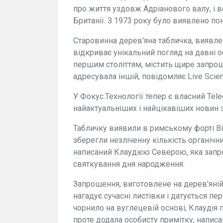
про життя уздовж Адріанового валу, і
Британії. З 1973 року було виявлено пон
Старовинна дерев'яна табличка, виявлен
відкриває унікальний погляд на давні о
першим століттям, містить щире запрош
адресувала іншій, повідомляє Live Scien
У Фокус.Технології тепер є власний Tele
найактуальніших і найцікавіших новин з
Табличку виявили в римському форті В
зберегли незліченну кількість органічни
написаний Клаудією Северою, яка запр
святкування дня народження.
Запрошення, виготовлене на дерев'яній
нагадує сучасні листівки і датується п
чорнило на вуглецевій основі, Клаудія 
проте додала особисту примітку, напис