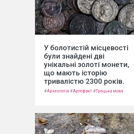
У болотистій місцевості
були знайдені дві
унікальні золоті монети,
що мають історію
тривалістю 2300 років.
#
Археологія
#
Артефакт
#
Грецька мова