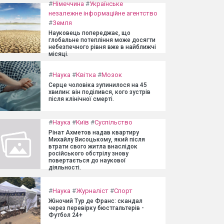
#
Німеччина
#
Українське
незалежне інформаційне агентство
#
Земля
Науковець попереджає, що
глобальне потепління може досягти
небезпечного рівня вже в найближчі
місяці.
#
Наука
#
Квітка
#
Мозок
Серце чоловіка зупинилося на 45
хвилин: він поділився, кого зустрів
після клінічної смерті.
#
Наука
#
Київ
#
Суспільство
Рінат Ахметов надав квартиру
Михайлу Висоцькому, який після
втрати свого житла внаслідок
російського обстрілу знову
повертається до наукової
діяльності.
#
Наука
#
Журналіст
#
Спорт
Жіночий Тур де Франс: скандал
через перевірку бюстгальтерів -
Футбол 24+