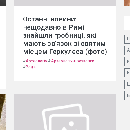
Останні новини:
нещодавно в Римі
знайшли гробниці, які
Н
мають зв'язок зі святим
місцем Геркулеса (фото)
А
#
Археологія
#
Археологічні розкопки
К
#
Вода
К
Ш
Е