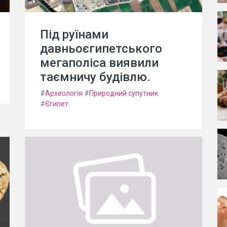
Під руїнами
давньоєгипетського
мегаполіса виявили
таємничу будівлю.
#
Археологія
#
Природний супутник
#
Єгипет