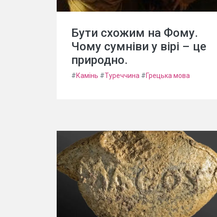
Бути схожим на Фому.
Чому сумніви у вірі – це
природно.
#
Камінь
#
Туреччина
#
Грецька мова