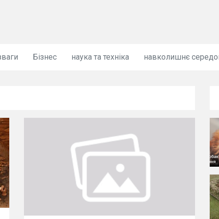
зваги
Бізнес
наука та техніка
навколишнє серед