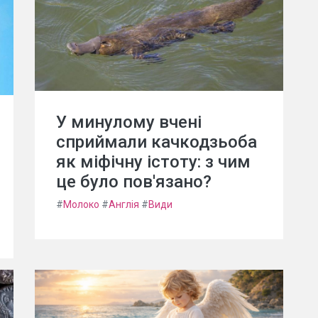
У минулому вчені
сприймали качкодзьоба
як міфічну істоту: з чим
це було пов'язано?
#
Молоко
#
Англія
#
Види