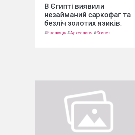
В Єгипті виявили
незайманий саркофаг та
безліч золотих язиків.
#
Еволюція
#
Археологія
#
Єгипет