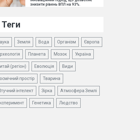
інноваційний підхід, що дозволяє
знизити рівень ВПЛ на 93%.
Теги
аука
Земля
Вода
Організм
Європа
рхеологія
Планета
Мозок
Україна
итай (регіон)
Еволюція
Види
осмічний простір
Тварина
тучний інтелект
Зірка
Атмосфера Землі
ксперимент
Генетика
Людство