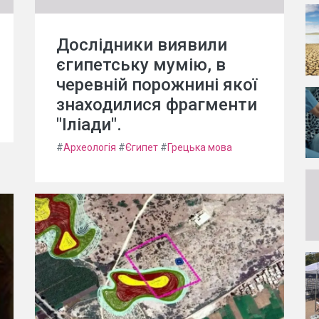
Дослідники виявили
єгипетську мумію, в
черевній порожнині якої
знаходилися фрагменти
"Іліади".
#
Археологія
#
Єгипет
#
Грецька мова