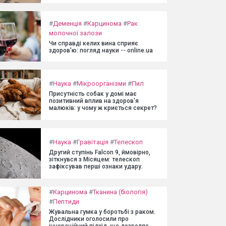
#
Деменція
#
Карцинома
#
Рак
молочної залози
Чи справді келих вина сприяє
здоров'ю: погляд науки -- online.ua
#
Наука
#
Мікроорганізми
#
Пил
Присутність собак у домі має
позитивний вплив на здоров'я
малюків: у чому ж криється секрет?
#
Наука
#
Гравітація
#
Телескоп
Другий ступінь Falcon 9, ймовірно,
зіткнувся з Місяцем: телескоп
зафіксував перші ознаки удару.
#
Карцинома
#
Тканина (біологія)
#
Пептиди
Жувальна гумка у боротьбі з раком.
Дослідники оголосили про