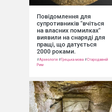
Повідомлення для
супротивників "вчіться
на власних помилках"
виявили на снаряді для
пращі, що датується
2000 роками.
#
Археологія
#
Грецька мова
#
Стародавній
Рим