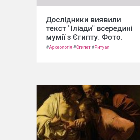
Дослідники виявили
текст "Іліади" всередині
мумії з Єгипту. Фото.
#
Археологія
#
Єгипет
#
Ритуал