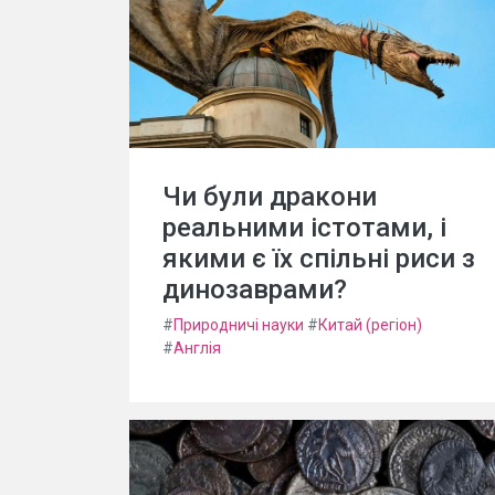
Чи були дракони
реальними істотами, і
якими є їх спільні риси з
динозаврами?
#
Природничі науки
#
Китай (регіон)
#
Англія