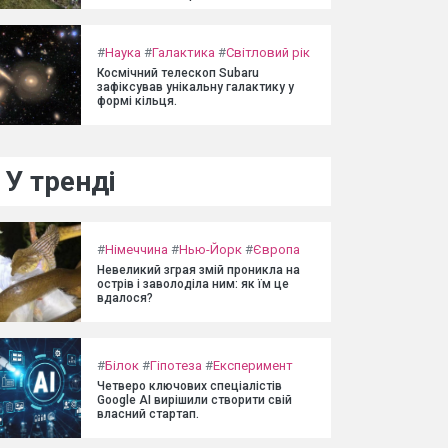
#
Наука
#
Галактика
#
Світловий рік
Космічний телескоп Subaru
зафіксував унікальну галактику у
формі кільця.
У тренді
#
Німеччина
#
Нью-Йорк
#
Європа
Невеликий зграя змій проникла на
острів і заволоділа ним: як їм це
вдалося?
#
Білок
#
Гіпотеза
#
Експеримент
Четверо ключових спеціалістів
Google AI вирішили створити свій
власний стартап.