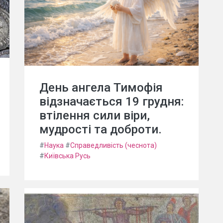
День ангела Тимофія
відзначається 19 грудня:
втілення сили віри,
мудрості та доброти.
#
Наука
#
Справедливість (чеснота)
#
Київська Русь