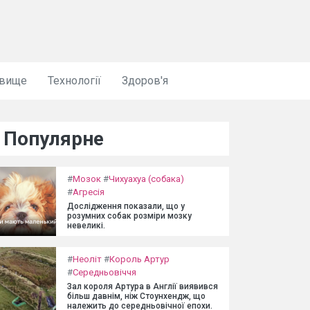
овище
Технології
Здоров'я
Популярне
#
Мозок
#
Чихуахуа (собака)
#
Агресія
Дослідження показали, що у
розумних собак розміри мозку
невеликі.
#
Неоліт
#
Король Артур
#
Середньовіччя
Зал короля Артура в Англії виявився
більш давнім, ніж Стоунхендж, що
належить до середньовічної епохи.