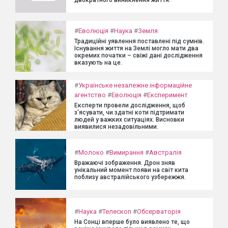
двократного виникнення життя.
#
Еволюція
#
Наука
#
Земля
Традиційні уявлення поставлені під сумнів.
Існування життя на Землі могло мати два
окремих початки – свіжі дані дослідження
вказують на це.
#
Українське незалежне інформаційне
агентство
#
Еволюція
#
Експеримент
Експерти провели дослідження, щоб
з'ясувати, чи здатні коти підтримати
людей у важких ситуаціях. Висновки
виявилися незадовільними.
#
Молоко
#
Вимирання
#
Австралія
Вражаючі зображення. Дрон зняв
унікальний момент появи на світ кита
поблизу австралійського узбережжя.
#
Наука
#
Телескоп
#
Обсерваторія
На Сонці вперше було виявлено те, що