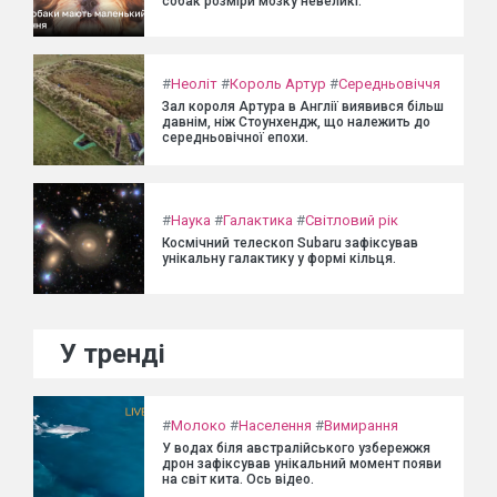
собак розміри мозку невеликі.
#
Неоліт
#
Король Артур
#
Середньовіччя
Зал короля Артура в Англії виявився більш
давнім, ніж Стоунхендж, що належить до
середньовічної епохи.
#
Наука
#
Галактика
#
Світловий рік
Космічний телескоп Subaru зафіксував
унікальну галактику у формі кільця.
У тренді
#
Молоко
#
Населення
#
Вимирання
У водах біля австралійського узбережжя
дрон зафіксував унікальний момент появи
на світ кита. Ось відео.