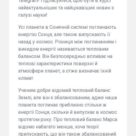
Telegram! Підписуйтеся, щоб бути в курсі
найактуальніших та найцікавіших новин з
галузі науки!
Усі планети в Сонячній системі поглинають
енергію Сонця, але також випускають її
назад у космос. Різниця між поглинанням і
викидом енергії називається тепловим
балансом. Він безпосередньо впливає на
теплові характеристики поверхні й
атмосфери планет, а отже визначає їхній
клімат.
Ученим добре відомий тепловий баланс
Землі, але він є збалансованим, адже наша
планета поглинає приблизно стільки ж
енергії Сонця, скільки й випускає в космос
протягом року. Про тепловий баланс Марса
відомо набагато менше, хоча теорії
припускають, що він також збалансований.