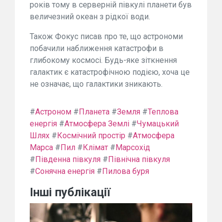
років тому в серверній півкулі планети був
величезний океан з рідкої води.
Також Фокус писав про те, що астрономи
побачили наближення катастрофи в
глибокому космосі. Будь-яке зіткнення
галактик є катастрофічною подією, хоча це
не означає, що галактики зникають.
#
Астроном
#
Планета
#
Земля
#
Теплова
енергія
#
Атмосфера Землі
#
Чумацький
Шлях
#
Космічний простір
#
Атмосфера
Марса
#
Пил
#
Клімат
#
Марсохід
#
Південна півкуля
#
Північна півкуля
#
Сонячна енергія
#
Пилова буря
Інші публікації