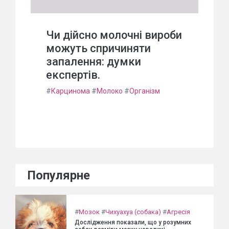
Чи дійсно молочні вироби
можуть спричиняти
запалення: думки
експертів.
#
Карцинома
#
Молоко
#
Організм
Популярне
#
Мозок
#
Чихуахуа (собака)
#
Агресія
Дослідження показали, що у розумних