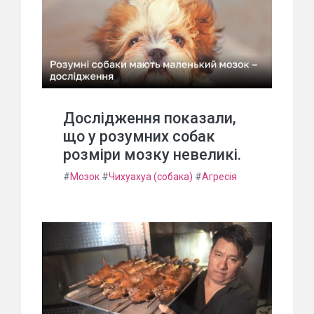
Дослідження показали,
що у розумних собак
розміри мозку невеликі.
#
Мозок
#
Чихуахуа (собака)
#
Агресія