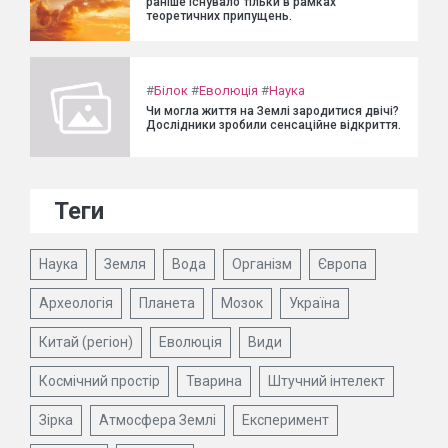
раніше існувало тільки в рамках
теоретичних припущень.
#
Білок
#
Еволюція
#
Наука
Чи могла життя на Землі зародитися двічі?
Дослідники зробили сенсаційне відкриття.
Теги
Наука
Земля
Вода
Організм
Європа
Археологія
Планета
Мозок
Україна
Китай (регіон)
Еволюція
Види
Космічний простір
Тварина
Штучний інтелект
Зірка
Атмосфера Землі
Експеримент