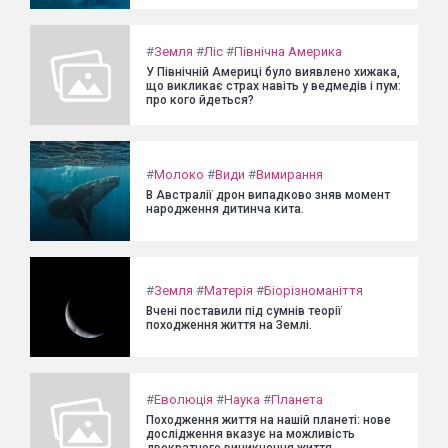
#
Земля
#
Ліс
#
Північна Америка
У Північній Америці було виявлено хижака,
що викликає страх навіть у ведмедів і пум:
про кого йдеться?
#
Молоко
#
Види
#
Вимирання
В Австралії дрон випадково зняв момент
народження дитинча кита.
#
Земля
#
Матерія
#
Біорізноманіття
Вчені поставили під сумнів теорії
походження життя на Землі.
#
Еволюція
#
Наука
#
Планета
Походження життя на нашій планеті: нове
дослідження вказує на можливість