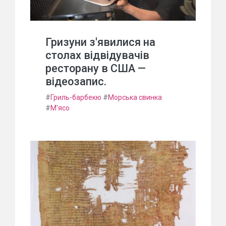
Гризуни з'явилися на
столах відвідувачів
ресторану в США —
відеозапис.
#
Гриль-барбекю
#
Морська свинка
#
М'ясо