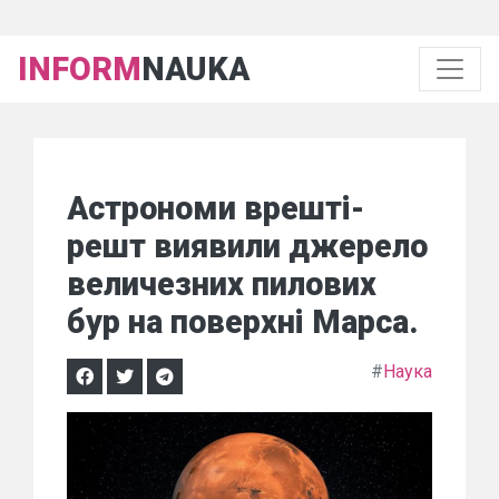
INFORM
NAUKA
Астрономи врешті-
решт виявили джерело
величезних пилових
бур на поверхні Марса.
#
Наука