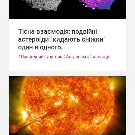
Тісна взаємодія: подвійні
астероїди "кидають сніжки"
один в одного.
#
Природний супутник
#
Астроном
#
Гравітація