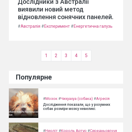
Дослідники з Австралії
виявили новий метод
відновлення сонячних панелей.
#
Австралія
#
Експеримент
#
Енергетична галузь
1
2
3
4
5
Популярне
#
Мозок
#
Чихуахуа (собака)
#
Агресія
Дослідження показали, що у розумних
собак розміри мозку невеликі.
#
Неоліт
#
Король Артур
#
Середньовіччя