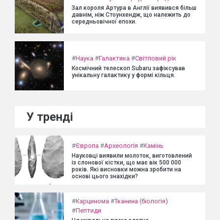
Зал короля Артура в Англії виявився більш
давнім, ніж Стоунхендж, що належить до
середньовічної епохи.
#
Наука
#
Галактика
#
Світловий рік
Космічний телескоп Subaru зафіксував
унікальну галактику у формі кільця.
У тренді
#
Європа
#
Археологія
#
Камінь
Науковці виявили молоток, виготовлений
із слонової кістки, що має вік 500 000
років. Які висновки можна зробити на
основі цього знахідки?
#
Карцинома
#
Тканина (біологія)
#
Пептиди