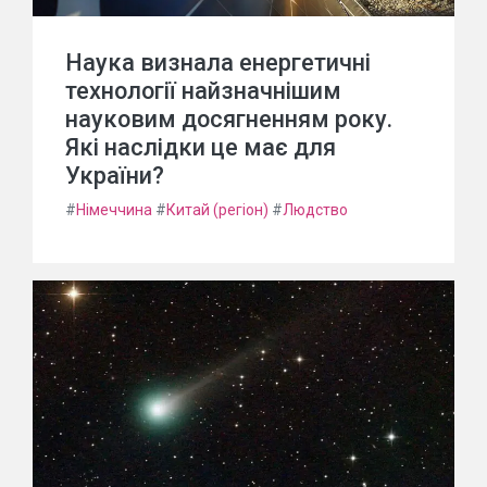
Наука визнала енергетичні
технології найзначнішим
науковим досягненням року.
Які наслідки це має для
України?
#
Німеччина
#
Китай (регіон)
#
Людство