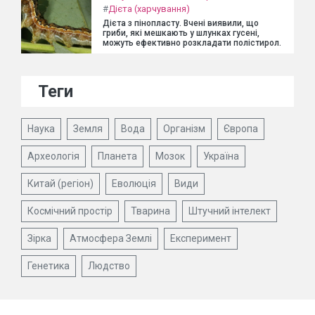
#
Дієта (харчування)
Дієта з пінопласту. Вчені виявили, що
гриби, які мешкають у шлунках гусені,
можуть ефективно розкладати полістирол.
Теги
Наука
Земля
Вода
Організм
Європа
Археологія
Планета
Мозок
Україна
Китай (регіон)
Еволюція
Види
Космічний простір
Тварина
Штучний інтелект
Зірка
Атмосфера Землі
Експеримент
Генетика
Людство