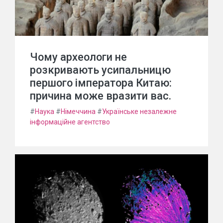
Чому археологи не
розкривають усипальницю
першого імператора Китаю:
причина може вразити вас.
#
Наука
#
Німеччина
#
Українське незалежне
інформаційне агентство