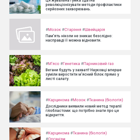
Ця жувальна гумка здатна
революціонізувати методи профілактики
серйозних захворювань.
#
Мозок
#
Старіння
#
Швейцарія
Пам'ять ніколи не зникає безслідно:
насправді її можна відновити.
#
М'ясо
#
Генетика
#
Парниковий газ
Вегани будуть у захваті! Науковці вперше
зуміли виростити м'ясний білок прямо у
листі салату.
#
Карцинома
#
Мозок
#
Тканина (біологія)
Дослідники виявили новий метод терапії
гліобластоми: що потрібно знати про це
відкриття.
#
Карцинома
#
Тканина (біологія)
#
Організм