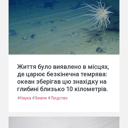
Життя було виявлено в місцях,
де царює безкінечна темрява:
океан зберігав цю знахідку на
глибині близько 10 кілометрів.
#
Наука
#
Земля
#
Людство