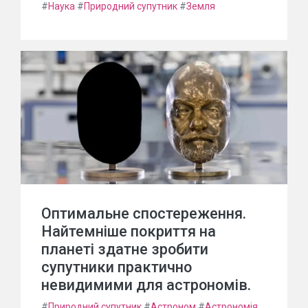
#
Наука
#
Природний супутник
#
Земля
Оптимальне спостереження.
Найтемніше покриття на
планеті здатне зробити
супутники практично
невидимими для астрономів.
#
Природний супутник
#
Астроном
#
Астрономія