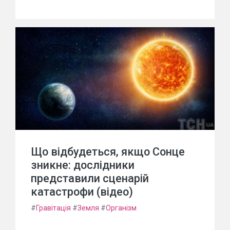
Що відбудеться, якщо Сонце
зникне: дослідники
представили сценарій
катастрофи (відео)
#
Гравітація
#
Земля
#
Організм