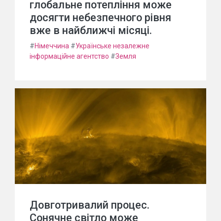
глобальне потепління може
досягти небезпечного рівня
вже в найближчі місяці.
#
Німеччина
#
Українське незалежне
інформаційне агентство
#
Земля
Довготривалий процес.
Сонячне світло може