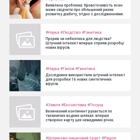
Виявлена проблема: Кровоточивість ясен
може свідчити про збільшений ризик
розвитку діабету, згідно з дослідженнями.
#
Наука
#
Людство
#
Генетика
Прорив чи небезпека для людства?
Штучний інтелект вперше сприяв розробці
нових вірусів.
#
Наука
#
Геном
#
Генетика
Дослідники використали штучний інтелект
для розробки 16 нових синтетичних
вірусів.
#
Земля
#
Екосистема
#
Посуха
Величезний континент рухається по
таємничих водних шляхах: вперше
створено карту цих невидимих річок.
#
Шлунково-кишковий тракт
#
Раціон