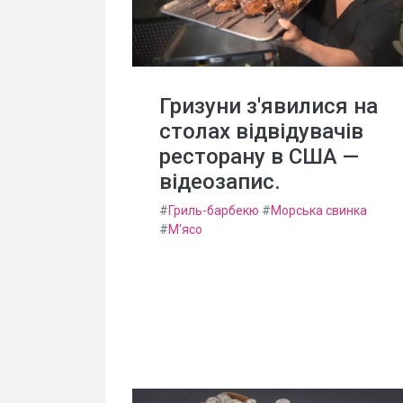
Гризуни з'явилися на
столах відвідувачів
ресторану в США —
відеозапис.
#
Гриль-барбекю
#
Морська свинка
#
М'ясо