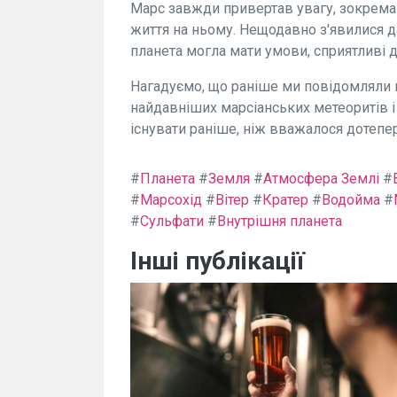
Марс завжди привертав увагу, зокрема 
життя на ньому. Нещодавно з'явилися да
планета могла мати умови, сприятливі д
Нагадуємо, що раніше ми повідомляли п
найдавніших марсіанських метеоритів і
існувати раніше, ніж вважалося дотепер
#
Планета
#
Земля
#
Атмосфера Землі
#
#
Марсохід
#
Вітер
#
Кратер
#
Водойма
#
#
Сульфати
#
Внутрішня планета
Інші публікації