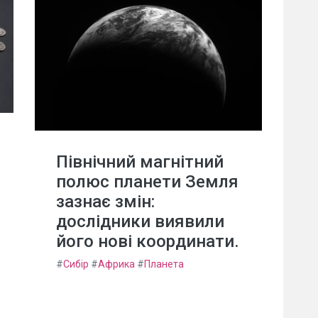
Північний магнітний
полюс планети Земля
зазнає змін:
дослідники виявили
його нові координати.
#
Сибір
#
Африка
#
Планета