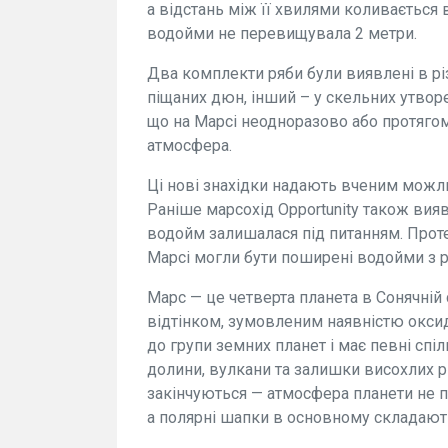
а відстань між її хвилями коливається 
водойми не перевищувала 2 метри.
Два комплекти ряби були виявлені в різ
піщаних дюн, інший – у скельних утворе
що на Марсі неодноразово або протягом 
атмосфера.
Ці нові знахідки надають вченим можли
Раніше марсохід Opportunity також вияв
водойм залишалася під питанням. Проте с
Марсі могли бути поширені водойми з 
Марс — це четверта планета в Сонячній
відтінком, зумовленим наявністю оксиду
до групи земних планет і має певні спі
долини, вулкани та залишки висохлих р
закінчуються — атмосфера планети не пр
а полярні шапки в основному складають