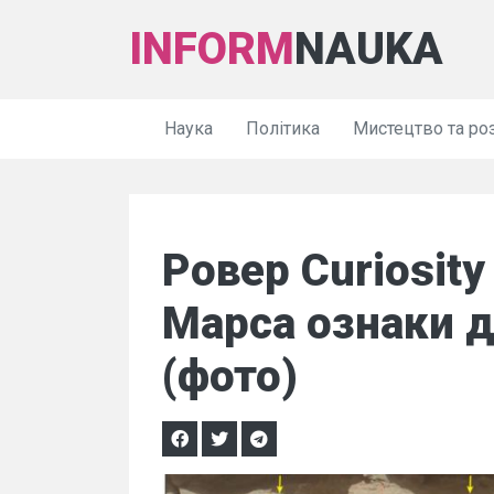
INFORM
NAUKA
Наука
Політика
Мистецтво та ро
Ровер Curiosity
Марса ознаки д
(фото)