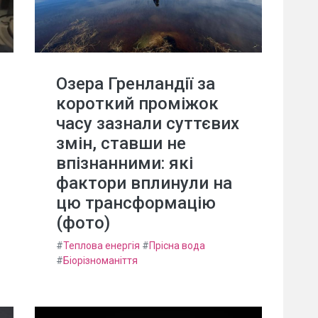
Озера Гренландії за
короткий проміжок
часу зазнали суттєвих
змін, ставши не
впізнанними: які
фактори вплинули на
цю трансформацію
(фото)
#
Теплова енергія
#
Прісна вода
#
Біорізноманіття