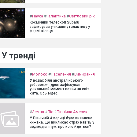
#
Наука
#
Галактика
#
Світловий рік
Космічний телескоп Subaru
зафіксував унікальну галактику у
формі кільця.
У тренді
#
Молоко
#
Населення
#
Вимирання
У водах біля австралійського
узбережжя дрон зафіксував
унікальний момент появи на світ
кита. Ось відео.
#
Земля
#
Ліс
#
Північна Америка
У Північній Америці було виявлено
хижака, що викликає страх навіть у
ведмедів і пум: про кого йдеться?