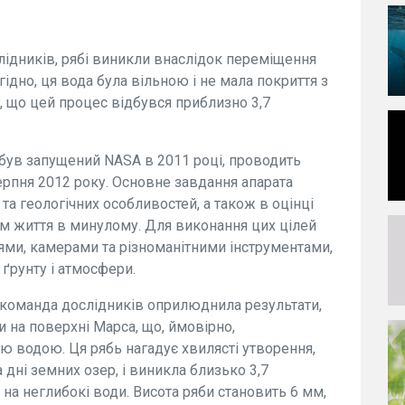
лідників, рябі виникли внаслідок переміщення
гідно, ця вода була вільною і не мала покриття з
е, що цей процес відбувся приблизно 3,7
й був запущений NASA в 2011 році, проводить
ерпня 2012 року. Основне завдання апарата
 та геологічних особливостей, а також в оцінці
рм життя в минулому. Для виконання цих цілей
ями, камерами та різноманітними інструментами,
ґрунту і атмосфери.
 команда дослідників оприлюднила результати,
и на поверхні Марса, що, ймовірно,
 водою. Ця рябь нагадує хвилясті утворення,
 дні земних озер, і виникла близько 3,7
 на неглибокі води. Висота ряби становить 6 мм,