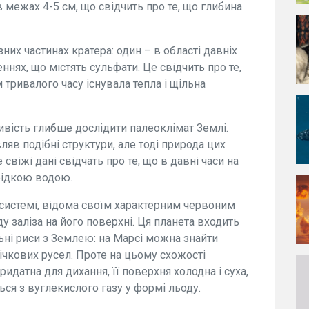
в межах 4-5 см, що свідчить про те, що глибина
них частинах кратера: один – в області давніх
ннях, що містять сульфати. Це свідчить про те,
тривалого часу існувала тепла і щільна
вість глибше дослідити палеоклімат Землі.
ляв подібні структури, але тоді природа цих
віжі дані свідчать про те, що в давні часи на
рідкою водою.
 системі, відома своїм характерним червоним
 заліза на його поверхні. Ця планета входить
льні риси з Землею: на Марсі можна знайти
ічкових русел. Проте на цьому схожості
идатна для дихання, її поверхня холодна і суха,
ся з вуглекислого газу у формі льоду.