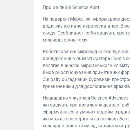
Про це пише Science Alert.
На поверхні Марса, за інформацією дос
води, яку активно переносив вітер. Віро
льоду. Особливості ряби свідчать про т
мільярда років тому.
Роботизований марсохід Curiosity, яки
дослідження в області кратера Гейл з с
полягає в аналізі марсіанського клімату
ймовірності існування примітивних фо
Curiosity обладнаний буровими пристро
призначеними для дослідження зразків 
Нещодавно у журналі Science Advances
які свідчать про виявлення давньої ряб
сформувалася в умовах водойм з рідкою
які можна спостерігати на пляжах або на
мільярдів років тому під впливом вітру