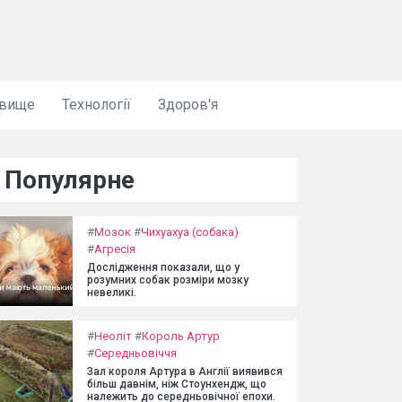
овище
Технології
Здоров'я
Популярне
#
Мозок
#
Чихуахуа (собака)
#
Агресія
Дослідження показали, що у
розумних собак розміри мозку
невеликі.
#
Неоліт
#
Король Артур
#
Середньовіччя
Зал короля Артура в Англії виявився
більш давнім, ніж Стоунхендж, що
належить до середньовічної епохи.