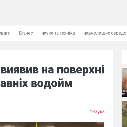
зваги
Бізнес
наука та техніка
навколишнє серед
 виявив на поверхні
авніх водойм
#
Наука