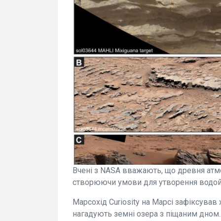
Вчені з NASA вважають, що древня атм
створюючи умови для утворення водой
Марсохід Curiosity на Марсі зафіксував 
нагадують земні озера з піщаним дном.