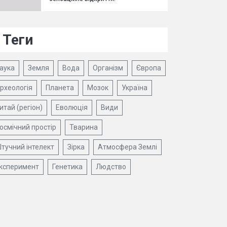
Теги
аука
Земля
Вода
Організм
Європа
рхеологія
Планета
Мозок
Україна
итай (регіон)
Еволюція
Види
осмічний простір
Тварина
тучний інтелект
Зірка
Атмосфера Землі
ксперимент
Генетика
Людство