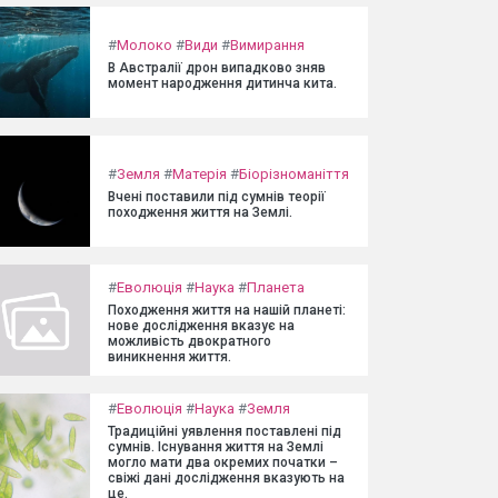
#
Молоко
#
Види
#
Вимирання
В Австралії дрон випадково зняв
момент народження дитинча кита.
#
Земля
#
Матерія
#
Біорізноманіття
Вчені поставили під сумнів теорії
походження життя на Землі.
#
Еволюція
#
Наука
#
Планета
Походження життя на нашій планеті:
нове дослідження вказує на
можливість двократного
виникнення життя.
#
Еволюція
#
Наука
#
Земля
Традиційні уявлення поставлені під
сумнів. Існування життя на Землі
могло мати два окремих початки –
свіжі дані дослідження вказують на
це.