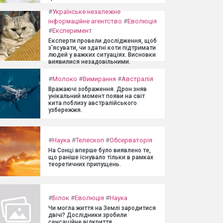
#
Українське незалежне
інформаційне агентство
#
Еволюція
#
Експеримент
Експерти провели дослідження, щоб
з'ясувати, чи здатні коти підтримати
людей у важких ситуаціях. Висновки
виявилися незадовільними.
#
Молоко
#
Вимирання
#
Австралія
Вражаючі зображення. Дрон зняв
унікальний момент появи на світ
кита поблизу австралійського
узбережжя.
#
Наука
#
Телескоп
#
Обсерваторія
На Сонці вперше було виявлено те,
що раніше існувало тільки в рамках
теоретичних припущень.
#
Білок
#
Еволюція
#
Наука
Чи могла життя на Землі зародитися
двічі? Дослідники зробили
сенсаційне відкриття.