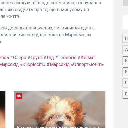
через спекуляції щодо потенційного існування
ні, які свідчать про те, що в минулому ця
ля життя.
ро дослідження вчених, які вивчили один з
 дійшли висновку, що вода на Марсі могла
Н
.
А
Вода
#
Озеро
#
Ґрунт
#
Лід
#
Геологія
#
Клімат
К
Марсохід «К'юріосіті»
#
Марсохід «Оппортьюніті»
К
Ш
Е