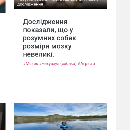
Дослідження
показали, що у
розумних собак
розміри мозку
невеликі.
#
Мозок
#
Чихуахуа (собака)
#
Агресія