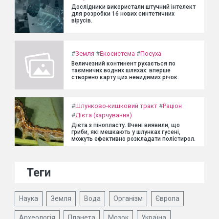
Дослідники використали штучний інтелект
для розробки 16 нових синтетичних
вірусів.
#
Земля
#
Екосистема
#
Посуха
Величезний континент рухається по
таємничих водних шляхах: вперше
створено карту цих невидимих річок.
#
Шлунково-кишковий тракт
#
Раціон
#
Дієта (харчування)
Дієта з пінопласту. Вчені виявили, що
гриби, які мешкають у шлунках гусені,
можуть ефективно розкладати полістирол.
Теги
Наука
Земля
Вода
Організм
Європа
Археологія
Планета
Мозок
Україна