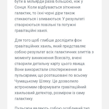
бути в мільярди разів більшою, ніж у
Сонця. Коли відбувається зіткнення
галактик, то їхні чорні діри також
стикаються і зливаються. У результаті
створюються повільні та потужні
гравітаційні хвилі.
Для того щоб глибше дослідити фон
гравітаційних хвиль, який представляє
собою результат всіх галактичних злиттів з
моменту виникнення Всесвіту, вчені
створили детальну карту цього явища.
Вони використали спостереження за
пульсарами, що розташовані по всьому
Чумацькому Шляху. Це дозволило
астрономам сформувати гравітаційний
хвильовий детектор, розміром із саму
галактику.
Пульсари являють собою особливий тип