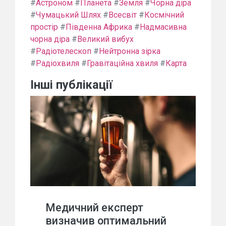
#
Астроном
#
Планета
#
Земля
#
Чорна діра
#
Чумацький Шлях
#
Всесвіт
#
Космічний
простір
#
Південна Африка
#
Надмасивна
чорна діра
#
Великий вибух
#
Радіотелескоп
#
Нейтронна зірка
#
Радіохвиля
#
Гравітаційна хвиля
#
Карта
Інші публікації
Медичний експерт
визначив оптимальний