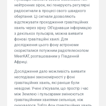
нейтронних зірок, які генерують регулярні
радіосигнали в процесі свого швидкого
обертання. Ці сигнали дозволяють
відстежувати проходження гравітаційних
хвиль через зірку. Об'єднавши інформацію
з декількох пульсарів, можна виявити
фонові гравітаційні хвилі. Для
дослідження цього фону астрономи
скористалися потужним радіотелескопом
MeerKAT, розташованим у Південній
Африці.
Дослідження дало можливість виявити
несподівані закономірності у фоні
гравітаційних хвиль, які раніше були
невідомі. Учені з'ясували, що простір і час
між Землею і пульсарами змінюються
гравітаційними хвилями сильніше, ніж
очікувалося. Тобто фон гравітаційних хвиль