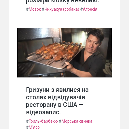
розміри мозку невеликі.
#
Мозок
#
Чихуахуа (собака)
#
Агресія
Гризуни з'явилися на
столах відвідувачів
ресторану в США —
відеозапис.
#
Гриль-барбекю
#
Морська свинка
#
М'ясо