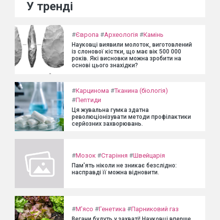
У тренді
#
Європа
#
Археологія
#
Камінь
Науковці виявили молоток, виготовлений
із слонової кістки, що має вік 500 000
років. Які висновки можна зробити на
основі цього знахідки?
#
Карцинома
#
Тканина (біологія)
#
Пептиди
Ця жувальна гумка здатна
революціонізувати методи профілактики
серйозних захворювань.
#
Мозок
#
Старіння
#
Швейцарія
Пам'ять ніколи не зникає безслідно:
насправді її можна відновити.
#
М'ясо
#
Генетика
#
Парниковий газ
Вегани будуть у захваті! Науковці вперше