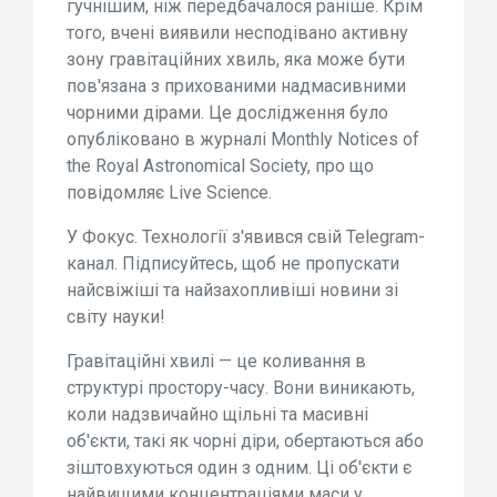
гучнішим, ніж передбачалося раніше. Крім
того, вчені виявили несподівано активну
зону гравітаційних хвиль, яка може бути
пов'язана з прихованими надмасивними
чорними дірами. Це дослідження було
опубліковано в журналі Monthly Notices of
the Royal Astronomical Society, про що
повідомляє Live Science.
У Фокус. Технології з'явився свій Telegram-
канал. Підписуйтесь, щоб не пропускати
найсвіжіші та найзахопливіші новини зі
світу науки!
Гравітаційні хвилі — це коливання в
структурі простору-часу. Вони виникають,
коли надзвичайно щільні та масивні
об'єкти, такі як чорні діри, обертаються або
зіштовхуються один з одним. Ці об'єкти є
найвищими концентраціями маси у