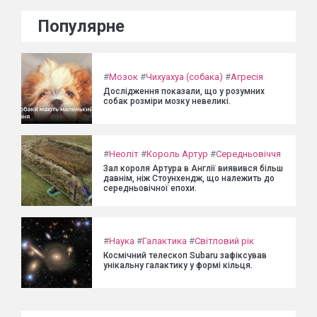
Популярне
#
Мозок
#
Чихуахуа (собака)
#
Агресія
Дослідження показали, що у розумних
собак розміри мозку невеликі.
#
Неоліт
#
Король Артур
#
Середньовіччя
Зал короля Артура в Англії виявився більш
давнім, ніж Стоунхендж, що належить до
середньовічної епохи.
#
Наука
#
Галактика
#
Світловий рік
Космічний телескоп Subaru зафіксував
унікальну галактику у формі кільця.