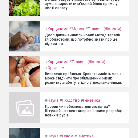
зуміли виростити м'ясний білок прямо у
листі салату.
#
Карцинома
#
Мозок
#
Тканина (біологія)
Дослідники виявили новий метод терапії
гліобластоми: що потрібно знати про це
відкриття.
#
Карцинома
#
Тканина (біологія)
#
Організм
Виявлена проблема: Кровоточивість ясен
може свідчити про збільшений ризик
розвитку діабету, згідно з дослідженнями.
#
Наука
#
Людство
#
Генетика
Прорив чи небезпека для людства?
Штучний інтелект вперше сприяв розробці
нових вірусів.
#
Наука
#
Геном
#
Генетика