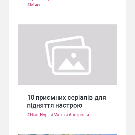
#
М'ясо
10 приємних серіалів для
підняття настрою
#
Нью-Йорк
#
Місто
#
Австралія