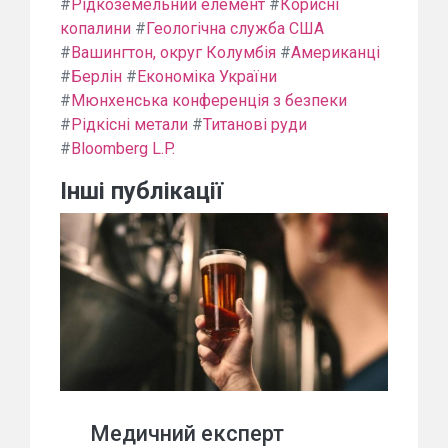
#
Рідкоземельний елемент
#
Корисні
копалини
#
Геологічна служба США
#
Вашингтон, округ Колумбія
#
Американці
#
Берлін
#
Економіка України
#
Мюнхенська конференція з безпеки
#
Рідкісні метали
#
Титанові руди
#
Bloomberg L.P.
Інші публікації
Медичний експерт