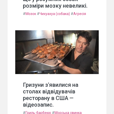
розміри мозку невеликі.
#
Мозок
#
Чихуахуа (собака)
#
Агресія
Гризуни з'явилися на
столах відвідувачів
ресторану в США —
відеозапис.
#
Гриль-барбекю
#
Морська свинка