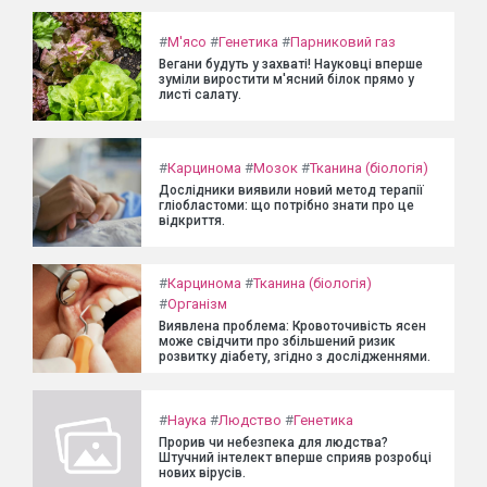
#
М'ясо
#
Генетика
#
Парниковий газ
Вегани будуть у захваті! Науковці вперше
зуміли виростити м'ясний білок прямо у
листі салату.
#
Карцинома
#
Мозок
#
Тканина (біологія)
Дослідники виявили новий метод терапії
гліобластоми: що потрібно знати про це
відкриття.
#
Карцинома
#
Тканина (біологія)
#
Організм
Виявлена проблема: Кровоточивість ясен
може свідчити про збільшений ризик
розвитку діабету, згідно з дослідженнями.
#
Наука
#
Людство
#
Генетика
Прорив чи небезпека для людства?
Штучний інтелект вперше сприяв розробці
нових вірусів.