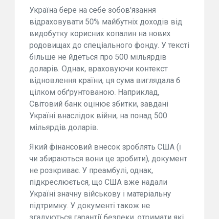
Україна бере на себе зобов'язання
відраховувати 50% майбутніх доходів від
видобутку корисних копалин на нових
родовищах до спеціального фонду. У тексті
більше не йдеться про 500 мільярдів
доларів. Однак, враховуючи контекст
відновлення країни, ця сума виглядала б
цілком обґрунтованою. Наприклад,
Світовий банк оцінює збитки, завдані
Україні внаслідок війни, на понад 500
мільярдів доларів.
Який фінансовий внесок зроблять США (і
чи збираються вони це зробити), документ
не розкриває. У преамбулі, однак,
підкреслюється, що США вже надали
Україні значну військову і матеріальну
підтримку. У документі також не
згадуються гарантії безпеки, отримати які