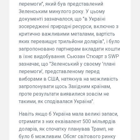
перемоги", який був представлений
Зеленським минулого року. У цьому
документі зазначалося, що "в Україні
зосереджені природні ресурси, включно з
критично важливими металами, вартість
яких перевищує трильйони доларів", і було
запропоновано партнерам вкладати кошти
в їхнє видобування. Сьюзан Стюарт з SWP
зазначає, що "Зеленський у своєму 'плані
перемоги', представленому перед
виборами в США, натякнув на можливість
запропонувати щось Західним країнам,
проте результати виявилися зовсім не
такими, як сподівалася Україна".
Навіть якщо б Україна мала великі запаси,
отримати з них еквівалент 500 мільярдів
доларів, як спочатку планував Трамп, не
було б можливим. Обсяг світового ринку