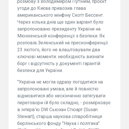
розмову з Володимиром Путіним, проєкт
угоди до Києва привозив глава
американського мінфіну Скотт Бессент.
Через кілька днів ще один варіант було
запропоновано президенту України на
Мюнхенській конференції з безпеки. Як
розповів Зеленський на пресконференції
23 лютого, його не влаштовували два
ключові моменти: необхідність визнати
борг і відсутність у документі гарантій
безпеки для України.
"Україна не могла одразу погодитися на
запропоновані умови, але й повністю
відмовитися або нескінченно затягувати
переговори їй було складно, - розмірковує
в інтерв'ю DW Сьюзан Стюарт (Susan
Stewart), старша наукова співробітниця
берлінського фонду "Наука і політика"