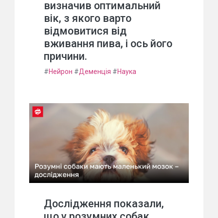
визначив оптимальний
вік, з якого варто
відмовитися від
вживання пива, і ось його
причини.
#
Нейрон
#
Деменція
#
Наука
Дослідження показали,
що у розумних собак