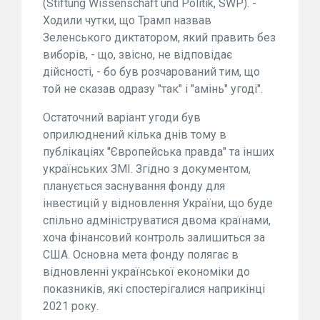
(Stiftung Wissenschaft und Politik, SWP). -
Ходили чутки, що Трамп назвав
Зеленського диктатором, який править без
виборів, - що, звісно, не відповідає
дійсності, - бо був розчарований тим, що
той не сказав одразу "так" і "амінь" угоді".
Остаточний варіант угоди був
оприлюднений кілька днів тому в
публікаціях "Європейська правда" та інших
українських ЗМІ. Згідно з документом,
планується заснування фонду для
інвестицій у відновлення України, що буде
спільно адмініструватися двома країнами,
хоча фінансовий контроль залишиться за
США. Основна мета фонду полягає в
відновленні української економіки до
показників, які спостерігалися наприкінці
2021 року.