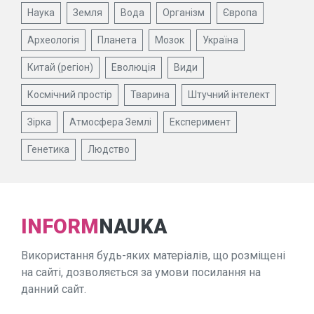
Наука
Земля
Вода
Організм
Європа
Археологія
Планета
Мозок
Україна
Китай (регіон)
Еволюція
Види
Космічний простір
Тварина
Штучний інтелект
Зірка
Атмосфера Землі
Експеримент
Генетика
Людство
INFORM
NAUKA
Використання будь-яких матеріалів, що розміщені
на сайті, дозволяється за умови посилання на
данний сайт.