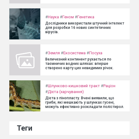
#
Наука
#
Геном
#
Генетика
Дослідники використали штучний інтелект
для розробки 16 нових синтетичних
вірусів.
#
Земля
#
Екосистема
#
Посуха
Величезний континент рухається по
таємничих водних шляхах: вперше
створено карту цих невидимих річок.
#
Шлунково-кишковий тракт
#
Раціон
#
Дієта (харчування)
Дієта з пінопласту. Вчені виявили, що
гриби, які мешкають у шлунках гусені,
можуть ефективно розкладати полістирол.
Теги