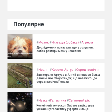
Популярне
#
Мозок
#
Чихуахуа (собака)
#
Агресія
Дослідження показали, що у розумних
собак розміри мозку невеликі.
#
Неоліт
#
Король Артур
#
Середньовіччя
Зал короля Артура в Англії виявився більш
давнім, ніж Стоунхендж, що належить до
середньовічної епохи.
#
Наука
#
Галактика
#
Світловий рік
Космічний телескоп Subaru зафіксував
унікальну галактику у формі кільця.