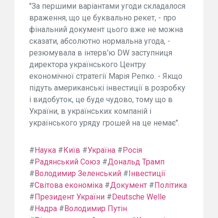
"За першими варіантами угоди складалося
враження, що це буквально рекет, - про
фінальний документ цього вже не можна
сказати, абсолютно нормальна угода, -
резюмувала в інтерв'ю DW заступниця
директора українського Центру
економічної стратегії Марія Репко. - Якщо
підуть американські інвестиції в розробку
і видобуток, це буде чудово, тому що в
України, в українських компаній і
українського уряду грошей на це немає".
#
Наука
#
Київ
#
Україна
#
Росія
#
Радянський Союз
#
Дональд Трамп
#
Володимир Зеленський
#
Інвестиції
#
Світова економіка
#
Документ
#
Політика
#
Президент України
#
Deutsche Welle
#
Надра
#
Володимир Путін