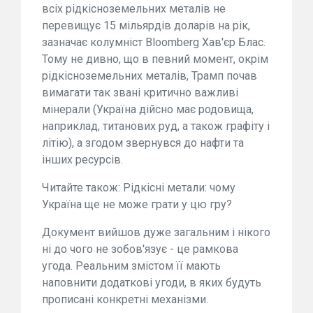
всіх рідкісноземельних металів не
перевищує 15 мільярдів доларів на рік,
зазначає колумніст Bloomberg Хав'єр Блас.
Тому не дивно, що в певний момент, окрім
рідкісноземельних металів, Трамп почав
вимагати так звані критично важливі
мінерали (Україна дійсно має родовища,
наприклад, титанових руд, а також графіту і
літію), а згодом звернувся до нафти та
інших ресурсів.
Читайте також: Рідкісні метали: чому
Україна ще не може грати у цю гру?
Документ вийшов дуже загальним і нікого
ні до чого не зобов'язує - це рамкова
угода. Реальним змістом її мають
наповнити додаткові угоди, в яких будуть
прописані конкретні механізми.