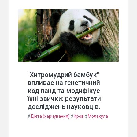
"Хитромудрий бамбук"
впливає на генетичний
код панд та модифікує
їхні звички: результати
досліджень науковців.
#
Дієта (харчування)
#
Кров
#
Молекула