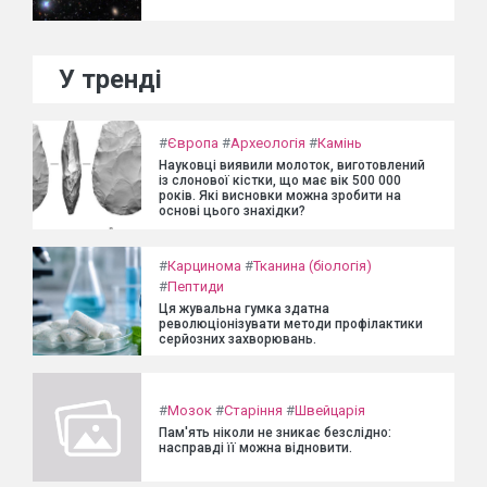
У тренді
#
Європа
#
Археологія
#
Камінь
Науковці виявили молоток, виготовлений
із слонової кістки, що має вік 500 000
років. Які висновки можна зробити на
основі цього знахідки?
#
Карцинома
#
Тканина (біологія)
#
Пептиди
Ця жувальна гумка здатна
революціонізувати методи профілактики
серйозних захворювань.
#
Мозок
#
Старіння
#
Швейцарія
Пам'ять ніколи не зникає безслідно:
насправді її можна відновити.