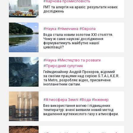
#
Харчова промисловість
FMT та алергія на арахіс: результати нових
досліджень
#
Наука
#
Німеччина
#
Європа
Вода стала новим золотом XXI століття.
Чому ж саме наукові дослідження
формуватимуть майбутнє нашої
цивілізації?
#
Наука
#
Мистецтво та розваги
#
Природний супутник
Геймдизайнер Андрій Прохоров, відомий
за своїми працями над серією S.T.A.L.K.E.R.
та Metro, розробляє відео, присвячене
інопланетним світам.
#
Атмосфера Землі
#
Вода
#
Інженер
Без використання вогню і підвищених
температур: вчені виявили новий метод
видалення вуглекислого газу з атмосфери.