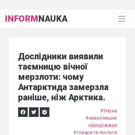
INFORM
NAUKA
Дослідники виявили
таємницю вічної
мерзлоти: чому
Антарктида замерзла
раніше, ніж Арктика.
#
Наука
#
навколишнє
середовище
#
товари та послуги