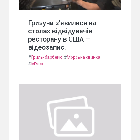
Гризуни з'явилися на
столах відвідувачів
ресторану в США —
відеозапис.
#
Гриль-барбекю
#
Морська свинка
#
М'ясо