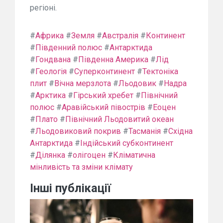
регіоні.
#
Африка
#
Земля
#
Австралія
#
Континент
#
Південний полюс
#
Антарктида
#
Гондвана
#
Південна Америка
#
Лід
#
Геологія
#
Суперконтинент
#
Тектоніка
плит
#
Вічна мерзлота
#
Льодовик
#
Надра
#
Арктика
#
Гірський хребет
#
Північний
полюс
#
Аравійський півострів
#
Еоцен
#
Плато
#
Північний Льодовитий океан
#
Льодовиковий покрив
#
Тасманія
#
Східна
Антарктида
#
Індійський субконтинент
#
Ділянка
#
олігоцен
#
Кліматична
мінливість та зміни клімату
Інші публікації