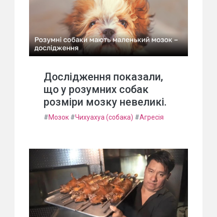
Дослідження показали,
що у розумних собак
розміри мозку невеликі.
#
Мозок
#
Чихуахуа (собака)
#
Агресія