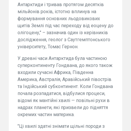
Антарктиди і тривав протягом десятків
мільйонів років, істотно вплинув на
формування основних льодовикових
щитів Землі під час переходу від еоцену до
олігоцену," – зазначив один із керівників
дослідження, геолог з Саутгемптонського
університету, Томас Гернон.
У древні часи Антарктида була частиною
суперконтиненту Гондвана, до якого також
входили сучасні Африка, Південна
Америка, Австралія, Аравійський півострів
та Індійський субконтинент. Коли Гондвана
почала розпадатися, відбулися процеси,
відомі як мантійні хвилі — повільні рухи в
надрах планети, які призвели до підняття
окремих частин материка.
"Ці хвилі здатні знімати щільні породи з