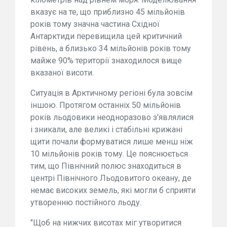
вказує на те, що приблизно 45 мільйонів
років тому значна частина Східної
Антарктиди перевищила цей критичний
рівень, а близько 34 мільйонів років тому
майже 90% території знаходилося вище
вказаної висоти.
Ситуація в Арктичному регіоні була зовсім
іншою. Протягом останніх 50 мільйонів
років льодовики неодноразово з'являлися
і зникали, але великі і стабільні крижані
щити почали формуватися лише менш ніж
10 мільйонів років тому. Це пояснюється
тим, що Північний полюс знаходиться в
центрі Північного Льодовитого океану, де
немає високих земель, які могли б сприяти
утворенню постійного льоду.
"Щоб на нижчих висотах міг утворитися