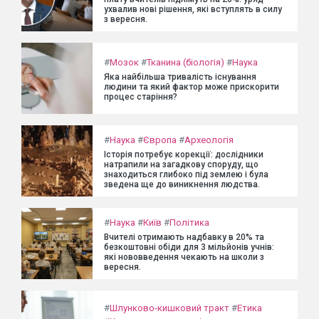
ухвалив нові рішення, які вступлять в силу
з вересня.
#
Мозок
#
Тканина (біологія)
#
Наука
Яка найбільша тривалість існування
людини та який фактор може прискорити
процес старіння?
#
Наука
#
Європа
#
Археологія
Історія потребує корекції: дослідники
натрапили на загадкову споруду, що
знаходиться глибоко під землею і була
зведена ще до виникнення людства.
#
Наука
#
Київ
#
Політика
Вчителі отримають надбавку в 20% та
безкоштовні обіди для 3 мільйонів учнів:
які нововведення чекають на школи з
вересня.
#
Шлунково-кишковий тракт
#
Етика