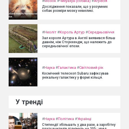
#
Мозок
#
Чихуахуа (собака)
#
Агресія
Дослідження показали, що у розумних
собак розміри мозку невеликі.
#
Неоліт
#
Король Артур
#
Середньовіччя
Зал короля Артура в Англії виявився більш
давнім, ніж Стоунхендж, що належить до
середньовічної епохи.
#
Наука
#
Галактика
#
Світловий рік
Космічний телескоп Subaru зафіксував
унікальну галактику у формі кільця.
У тренді
#
Наука
#
Політика
#
Українці
Стипендії збільшать у два рази, а заробітну
плату вчителів піднімуть на 20%: уряд