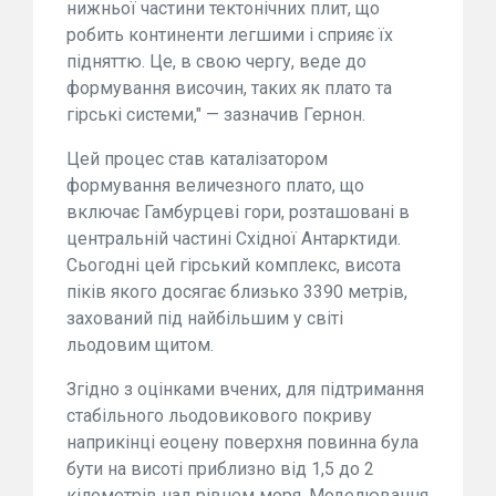
нижньої частини тектонічних плит, що
робить континенти легшими і сприяє їх
підняттю. Це, в свою чергу, веде до
формування височин, таких як плато та
гірські системи," — зазначив Гернон.
Цей процес став каталізатором
формування величезного плато, що
включає Гамбурцеві гори, розташовані в
центральній частині Східної Антарктиди.
Сьогодні цей гірський комплекс, висота
піків якого досягає близько 3390 метрів,
захований під найбільшим у світі
льодовим щитом.
Згідно з оцінками вчених, для підтримання
стабільного льодовикового покриву
наприкінці еоцену поверхня повинна була
бути на висоті приблизно від 1,5 до 2
кілометрів над рівнем моря. Моделювання