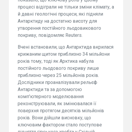
процесі відіграли не тільки зміни клімату, а
й давні геологічні процеси, які підняли
Антарктиду на достатню висоту для
утворення постійного льодовикового
покриву, повідомляє Reuters.
Вчені встановили, що Антарктида вкрилася
крижаним щитом приблизно 34 мільйони
років тому, тоді як Арктика набула
постійного льодового покриву лише
приблизно через 25 мільйонів років.
Дослідники проаналізували рельєф
Антарктиди та за допомогою
комп'ютерного моделювання
реконструювали, як змінювалася її
поверхня протягом десятків мільйонів
років. Вони дійшли висновку, що
ключовим фактором стало поступове
підняття гірського хребта у Східній