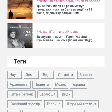
#
Деменція
#
Артеріальний тиск
#
Хвороба
Три звички після 45 років можуть
продовжити життя без деменції на 13
років, згідно з дослідженням.
#
Наука
#
Політика
#
Україна
Вшанування пам’яті Героя України
В'ячеслава Шимчука (позивний "Дід")
Теги
Наука
Земля
Вода
Організм
Європа
Археологія
Планета
Мозок
Україна
Китай (регіон)
Еволюція
Види
Космічний простір
Тварина
Штучний інтелект