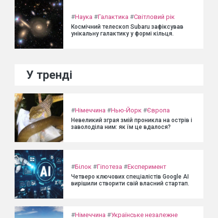
#
Наука
#
Галактика
#
Світловий рік
Космічний телескоп Subaru зафіксував
унікальну галактику у формі кільця.
У тренді
#
Німеччина
#
Нью-Йорк
#
Європа
Невеликий зграя змій проникла на острів і
заволоділа ним: як їм це вдалося?
#
Білок
#
Гіпотеза
#
Експеримент
Четверо ключових спеціалістів Google AI
вирішили створити свій власний стартап.
#
Німеччина
#
Українське незалежне