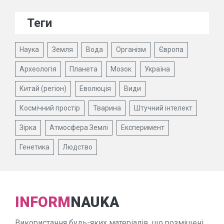
Теги
Наука
Земля
Вода
Організм
Європа
Археологія
Планета
Мозок
Україна
Китай (регіон)
Еволюція
Види
Космічний простір
Тварина
Штучний інтелект
Зірка
Атмосфера Землі
Експеримент
Генетика
Людство
INFORM
NAUKA
Використання будь-яких матеріалів, що розміщені