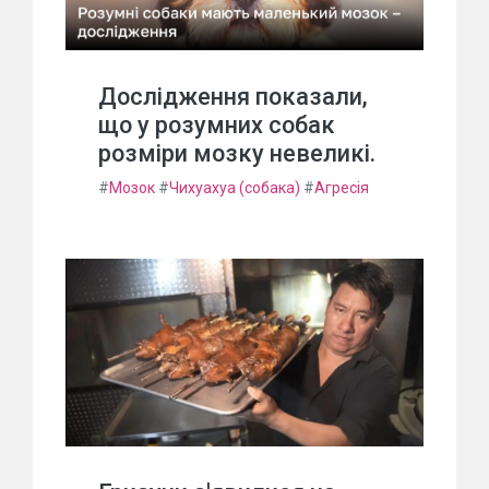
Дослідження показали,
що у розумних собак
розміри мозку невеликі.
#
Мозок
#
Чихуахуа (собака)
#
Агресія