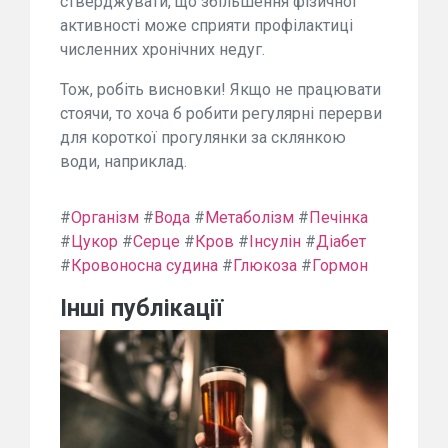
стверджувати, що збільшення фізичної
активності може сприяти профілактиці
численних хронічних недуг.
Тож, робіть висновки! Якщо не працювати
стоячи, то хоча б робити регулярні перерви
для короткої прогулянки за склянкою
води, наприклад.
#
Організм
#
Вода
#
Метаболізм
#
Печінка
#
Цукор
#
Серце
#
Кров
#
Інсулін
#
Діабет
#
Кровоносна судина
#
Глюкоза
#
Гормон
Інші публікації