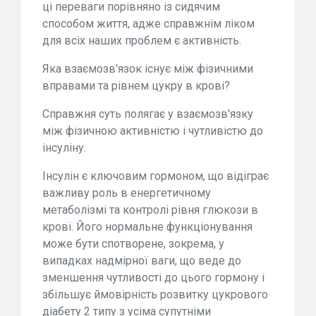
ці переваги порівняно із сидячим
способом життя, адже справжнім ліком
для всіх наших проблем є активність.
Яка взаємозв'язок існує між фізичними
вправами та рівнем цукру в крові?
Справжня суть полягає у взаємозв'язку
між фізичною активністю і чутливістю до
інсуліну.
Інсулін є ключовим гормоном, що відіграє
важливу роль в енергетичному
метаболізмі та контролі рівня глюкози в
крові. Його нормальне функціонування
може бути спотворене, зокрема, у
випадках надмірної ваги, що веде до
зменшення чутливості до цього гормону і
збільшує ймовірність розвитку цукрового
діабету 2 типу з усіма супутніми