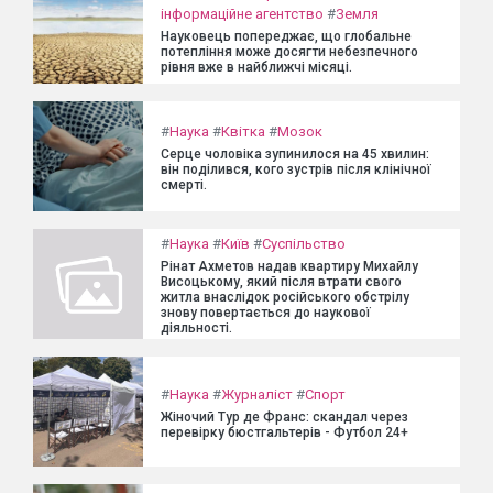
інформаційне агентство
#
Земля
Науковець попереджає, що глобальне
потепління може досягти небезпечного
рівня вже в найближчі місяці.
#
Наука
#
Квітка
#
Мозок
Серце чоловіка зупинилося на 45 хвилин:
він поділився, кого зустрів після клінічної
смерті.
#
Наука
#
Київ
#
Суспільство
Рінат Ахметов надав квартиру Михайлу
Висоцькому, який після втрати свого
житла внаслідок російського обстрілу
знову повертається до наукової
діяльності.
#
Наука
#
Журналіст
#
Спорт
Жіночий Тур де Франс: скандал через
перевірку бюстгальтерів - Футбол 24+