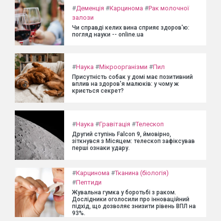
#
Деменція
#
Карцинома
#
Рак молочної
залози
Чи справді келих вина сприяє здоров'ю:
погляд науки -- online.ua
#
Наука
#
Мікроорганізми
#
Пил
Присутність собак у домі має позитивний
вплив на здоров'я малюків: у чому ж
криється секрет?
#
Наука
#
Гравітація
#
Телескоп
Другий ступінь Falcon 9, ймовірно,
зіткнувся з Місяцем: телескоп зафіксував
перші ознаки удару.
#
Карцинома
#
Тканина (біологія)
#
Пептиди
Жувальна гумка у боротьбі з раком.
Дослідники оголосили про інноваційний
підхід, що дозволяє знизити рівень ВПЛ на
93%.