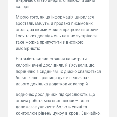
витрачає багато енергії, спалюючи зайві
калорії.
Мірою того, як ця інформація ширилася,
зростали, мабуть, й продажі письмових
столів, за якими можна працювати стоячи.
І хоч таких досліджень нам не зустрілося,
таке можна припустити з високою
ймовірністю.
Натомість вплив стояння на витрати
калорій вчені дослідили, й з'ясували, що,
порівняно з сидінням, їх дійсно спалюється
більше, але... різниця дуже незначна -
всього декілька додаткових калорій.
Водночас дослідники підкреслюють, що
стояча робота має свої плюси — вона
допомагає уникнути болю в спині та
контролює рівень цукру в крові. Звичайно,