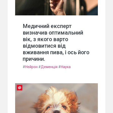
Медичний експерт
визначив оптимальний
вік, з якого варто
відмовитися від
вживання пива, і ось його
причини.
#
Нейрон
#
Деменція
#
Наука