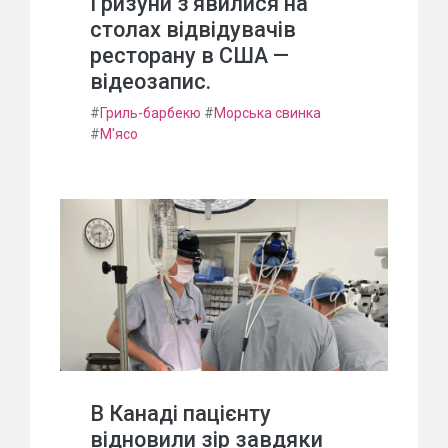
Гризуни з'явилися на
столах відвідувачів
ресторану в США —
відеозапис.
#
Гриль-барбекю
#
Морська свинка
#
М'ясо
В Канаді пацієнту
відновили зір завдяки