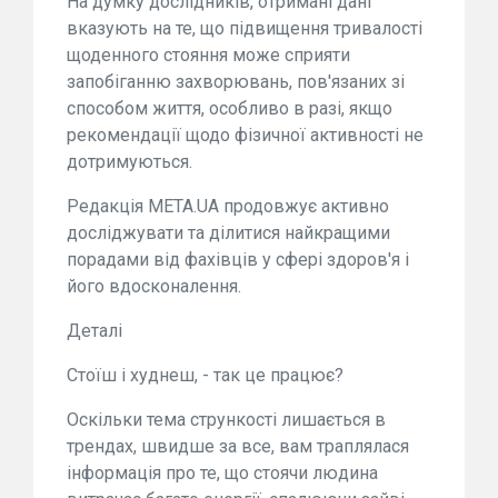
На думку дослідників, отримані дані
вказують на те, що підвищення тривалості
щоденного стояння може сприяти
запобіганню захворювань, пов'язаних зі
способом життя, особливо в разі, якщо
рекомендації щодо фізичної активності не
дотримуються.
Редакція META.UA продовжує активно
досліджувати та ділитися найкращими
порадами від фахівців у сфері здоров'я і
його вдосконалення.
Деталі
Стоїш і худнеш, - так це працює?
Оскільки тема стрункості лишається в
трендах, швидше за все, вам траплялася
інформація про те, що стоячи людина