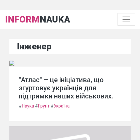
INFORM
NAUKA
Інженер
"Атлас" — це ініціатива, що
згуртовує українців для
підтримки наших військових.
#
Наука
#
Ґрунт
#
Україна