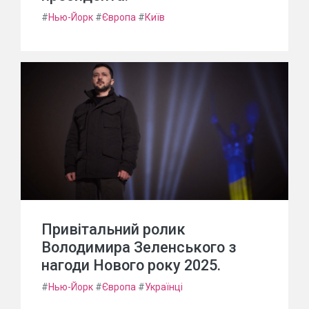
#
Нью-Йорк
#
Європа
#
Київ
Привітальний ролик
Володимира Зеленського з
нагоди Нового року 2025.
#
Нью-Йорк
#
Європа
#
Українці