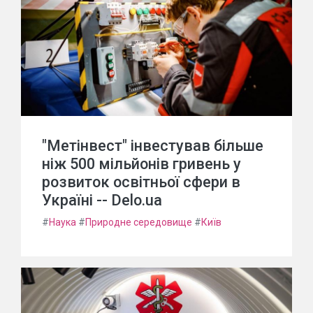
"Метінвест" інвестував більше
ніж 500 мільйонів гривень у
розвиток освітньої сфери в
Україні -- Delo.ua
#
Наука
#
Природне середовище
#
Київ