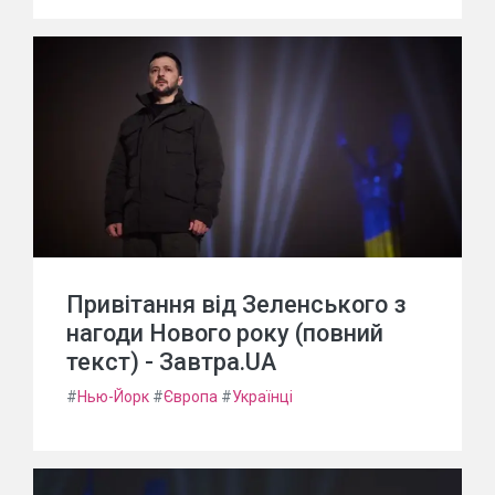
Привітання від Зеленського з
нагоди Нового року (повний
текст) - Завтра.UA
#
Нью-Йорк
#
Європа
#
Українці