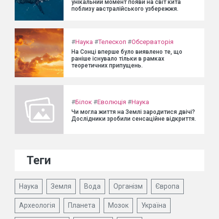
унікальний момент появи на світ кита
поблизу австралійського узбережжя.
#
Наука
#
Телескоп
#
Обсерваторія
На Сонці вперше було виявлено те, що
раніше існувало тільки в рамках
теоретичних припущень.
#
Білок
#
Еволюція
#
Наука
Чи могла життя на Землі зародитися двічі?
Дослідники зробили сенсаційне відкриття.
Теги
Наука
Земля
Вода
Організм
Європа
Археологія
Планета
Мозок
Україна