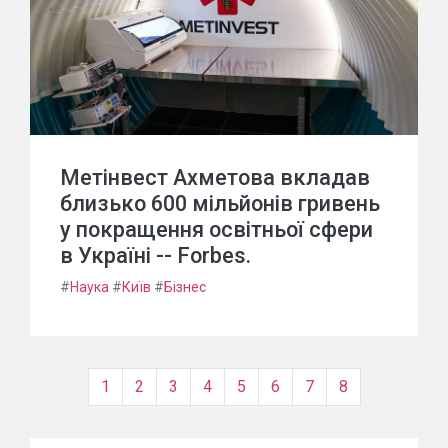
Метінвест Ахметова вкладав
близько 600 мільйонів гривень
у покращення освітньої сфери
в Україні -- Forbes.
#
Наука
#
Київ
#
Бізнес
1
2
3
4
5
6
7
8