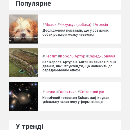
Популярне
#
Мозок
#
Чихуахуа (собака)
#
Агресія
Дослідження показали, що у розумних
собак розміри мозку невеликі.
#
Неоліт
#
Король Артур
#
Середньовіччя
Зал короля Артура в Англії виявився більш
давнім, ніж Стоунхендж, що належить до
середньовічної епохи.
#
Наука
#
Галактика
#
Світловий рік
Космічний телескоп Subaru зафіксував
унікальну галактику у формі кільця.
У тренді