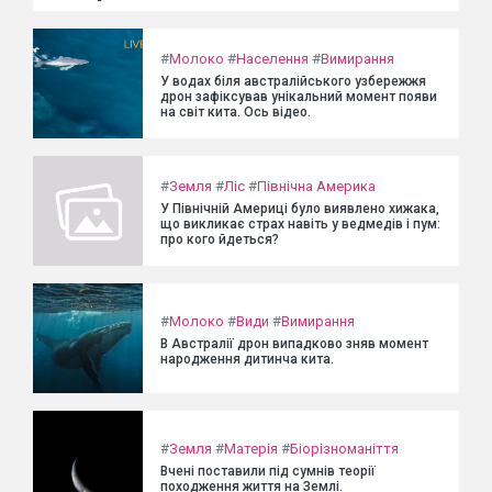
#
Молоко
#
Населення
#
Вимирання
У водах біля австралійського узбережжя
дрон зафіксував унікальний момент появи
на світ кита. Ось відео.
#
Земля
#
Ліс
#
Північна Америка
У Північній Америці було виявлено хижака,
що викликає страх навіть у ведмедів і пум:
про кого йдеться?
#
Молоко
#
Види
#
Вимирання
В Австралії дрон випадково зняв момент
народження дитинча кита.
#
Земля
#
Матерія
#
Біорізноманіття
Вчені поставили під сумнів теорії
походження життя на Землі.