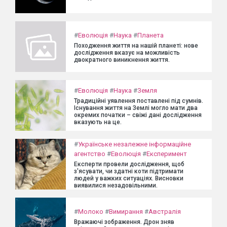
#
Еволюція
#
Наука
#
Планета
Походження життя на нашій планеті: нове
дослідження вказує на можливість
двократного виникнення життя.
#
Еволюція
#
Наука
#
Земля
Традиційні уявлення поставлені під сумнів.
Існування життя на Землі могло мати два
окремих початки – свіжі дані дослідження
вказують на це.
#
Українське незалежне інформаційне
агентство
#
Еволюція
#
Експеримент
Експерти провели дослідження, щоб
з'ясувати, чи здатні коти підтримати
людей у важких ситуаціях. Висновки
виявилися незадовільними.
#
Молоко
#
Вимирання
#
Австралія
Вражаючі зображення. Дрон зняв