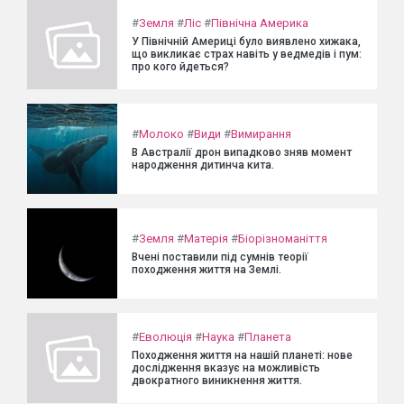
#
Земля
#
Ліс
#
Північна Америка
У Північній Америці було виявлено хижака,
що викликає страх навіть у ведмедів і пум:
про кого йдеться?
#
Молоко
#
Види
#
Вимирання
В Австралії дрон випадково зняв момент
народження дитинча кита.
#
Земля
#
Матерія
#
Біорізноманіття
Вчені поставили під сумнів теорії
походження життя на Землі.
#
Еволюція
#
Наука
#
Планета
Походження життя на нашій планеті: нове
дослідження вказує на можливість
двократного виникнення життя.