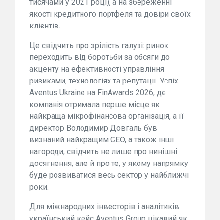
тисячами у 2021 році), а на збереженні
якості кредитного портфеля та довіри своїх
клієнтів.
Це свідчить про зрілість галузі: ринок
переходить від боротьби за обсяги до
акценту на ефективності управління
ризиками, технологіях та репутації. Успіх
Aventus Ukraine на FinAwards 2026, де
компанія отримала перше місце як
найкраща мікрофінансова організація, а її
директор Володимир Довгаль був
визнаний найкращим CEO, а також інші
нагороди, свідчить не лише про нинішні
досягнення, але й про те, у якому напрямку
буде розвиватися весь сектор у найближчі
роки.
Для міжнародних інвесторів і аналітиків
український кейс Aventus Group цікавий як