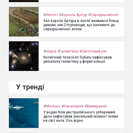
#
Неоліт
#
Король Артур
#
Середньовіччя
Зал короля Артура в Англії виявився більш
давнім, ніж Стоунхендж, що належить до
середньовічної епохи.
#
Наука
#
Галактика
#
Світловий рік
Космічний телескоп Subaru зафіксував
унікальну галактику у формі кільця.
У тренді
#
Молоко
#
Населення
#
Вимирання
У водах біля австралійського узбережжя
дрон зафіксував унікальний момент появи
на світ кита. Ось відео.