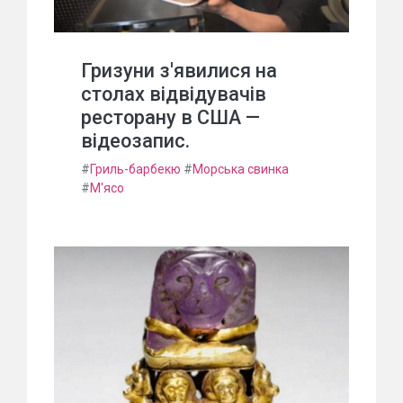
Гризуни з'явилися на
столах відвідувачів
ресторану в США —
відеозапис.
#
Гриль-барбекю
#
Морська свинка
#
М'ясо