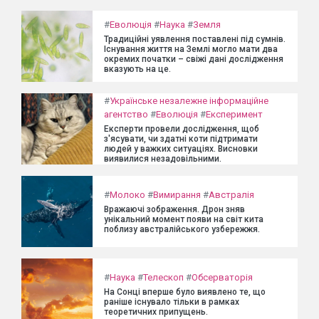
#
Еволюція
#
Наука
#
Земля
Традиційні уявлення поставлені під сумнів.
Існування життя на Землі могло мати два
окремих початки – свіжі дані дослідження
вказують на це.
#
Українське незалежне інформаційне
агентство
#
Еволюція
#
Експеримент
Експерти провели дослідження, щоб
з'ясувати, чи здатні коти підтримати
людей у важких ситуаціях. Висновки
виявилися незадовільними.
#
Молоко
#
Вимирання
#
Австралія
Вражаючі зображення. Дрон зняв
унікальний момент появи на світ кита
поблизу австралійського узбережжя.
#
Наука
#
Телескоп
#
Обсерваторія
На Сонці вперше було виявлено те, що
раніше існувало тільки в рамках
теоретичних припущень.