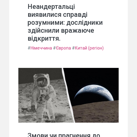
Неандертальці
виявилися справді
розумними: дослідники
здійснили вражаюче
відкриття.
#
Німеччина
#
Європа
#
Китай (регіон)
Змови чи прагнення до