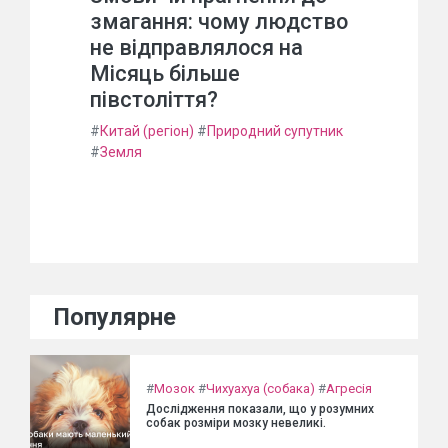
змагання: чому людство
не відправлялося на
Місяць більше
півстоліття?
#
Китай (регіон)
#
Природний супутник
#
Земля
Популярне
#
Мозок
#
Чихуахуа (собака)
#
Агресія
Дослідження показали, що у розумних
собак розміри мозку невеликі.