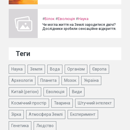
#
Білок
#
Еволюція
#
Наука
Чи могла життя на Землі зародитися двічі?
Дослідники зробили сенсаційне відкриття.
Теги
Наука
Земля
Вода
Організм
Європа
Археологія
Планета
Мозок
Україна
Китай (регіон)
Еволюція
Види
Космічний простір
Тварина
Штучний інтелект
Зірка
Атмосфера Землі
Експеримент
Генетика
Людство