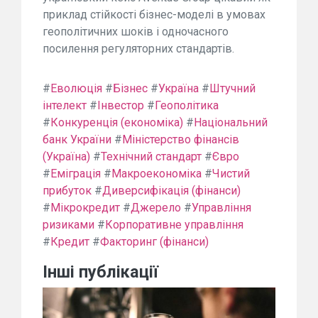
приклад стійкості бізнес-моделі в умовах
геополітичних шоків і одночасного
посилення регуляторних стандартів.
#
Еволюція
#
Бізнес
#
Україна
#
Штучний
інтелект
#
Інвестор
#
Геополітика
#
Конкуренція (економіка)
#
Національний
банк України
#
Міністерство фінансів
(Україна)
#
Технічний стандарт
#
Євро
#
Еміграція
#
Макроекономіка
#
Чистий
прибуток
#
Диверсифікація (фінанси)
#
Мікрокредит
#
Джерело
#
Управління
ризиками
#
Корпоративне управління
#
Кредит
#
Факторинг (фінанси)
Інші публікації