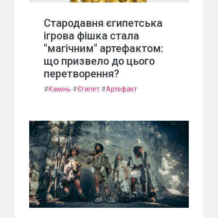
Стародавня єгипетська
ігрова фішка стала
"магічним" артефактом:
що призвело до цього
перетворення?
#
Камінь
#
Єгипет
#
Артефакт