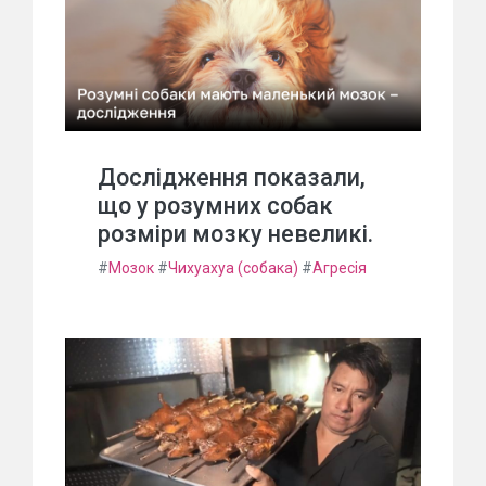
Дослідження показали,
що у розумних собак
розміри мозку невеликі.
#
Мозок
#
Чихуахуа (собака)
#
Агресія