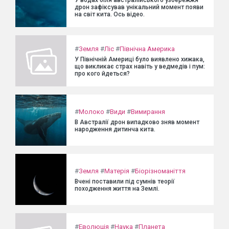
У водах біля австралійського узбережжя
дрон зафіксував унікальний момент появи
на світ кита. Ось відео.
#
Земля
#
Ліс
#
Північна Америка
У Північній Америці було виявлено хижака,
що викликає страх навіть у ведмедів і пум:
про кого йдеться?
#
Молоко
#
Види
#
Вимирання
В Австралії дрон випадково зняв момент
народження дитинча кита.
#
Земля
#
Матерія
#
Біорізноманіття
Вчені поставили під сумнів теорії
походження життя на Землі.
#
Еволюція
#
Наука
#
Планета