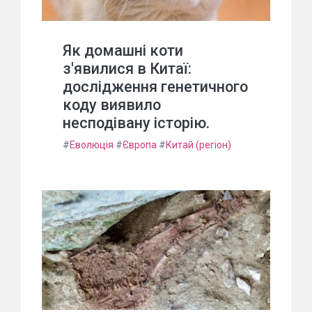
Як домашні коти
з'явилися в Китаї:
дослідження генетичного
коду виявило
несподівану історію.
#
Еволюція
#
Європа
#
Китай (регіон)