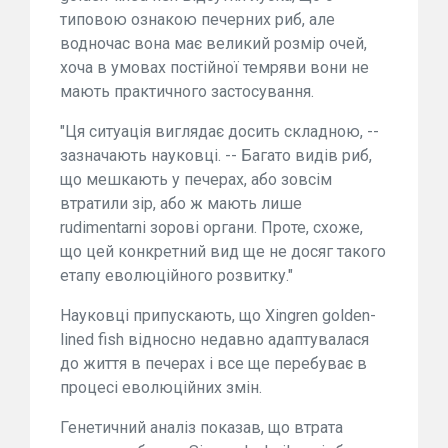
типовою ознакою печерних риб, але
водночас вона має великий розмір очей,
хоча в умовах постійної темряви вони не
мають практичного застосування.
"Ця ситуація виглядає досить складною, --
зазначають науковці. -- Багато видів риб,
що мешкають у печерах, або зовсім
втратили зір, або ж мають лише
rudimentarnі зорові органи. Проте, схоже,
що цей конкретний вид ще не досяг такого
етапу еволюційного розвитку."
Науковці припускають, що Xingren golden-
lined fish відносно недавно адаптувалася
до життя в печерах і все ще перебуває в
процесі еволюційних змін.
Генетичний аналіз показав, що втрата