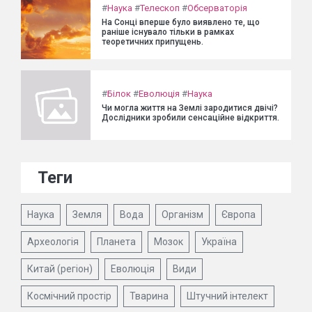
#
Наука
#
Телескоп
#
Обсерваторія
На Сонці вперше було виявлено те, що
раніше існувало тільки в рамках
теоретичних припущень.
#
Білок
#
Еволюція
#
Наука
Чи могла життя на Землі зародитися двічі?
Дослідники зробили сенсаційне відкриття.
Теги
Наука
Земля
Вода
Організм
Європа
Археологія
Планета
Мозок
Україна
Китай (регіон)
Еволюція
Види
Космічний простір
Тварина
Штучний інтелект