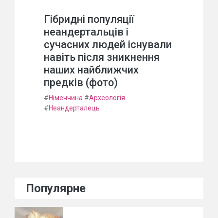
Гібридні популяції
неандертальців і
сучасних людей існували
навіть після зникнення
наших найближчих
предків (фото)
#
Німеччина
#
Археологія
#
Неандерталець
Популярне