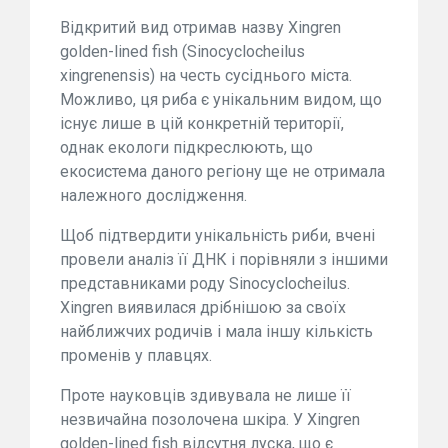
Відкритий вид отримав назву Xingren
golden-lined fish (Sinocyclocheilus
xingrenensis) на честь сусіднього міста.
Можливо, ця риба є унікальним видом, що
існує лише в цій конкретній території,
однак екологи підкреслюють, що
екосистема даного регіону ще не отримала
належного дослідження.
Щоб підтвердити унікальність риби, вчені
провели аналіз її ДНК і порівняли з іншими
представниками роду Sinocyclocheilus.
Xingren виявилася дрібнішою за своїх
найближчих родичів і мала іншу кількість
променів у плавцях.
Проте науковців здивувала не лише її
незвичайна позолочена шкіра. У Xingren
golden-lined fish відсутня луска, що є