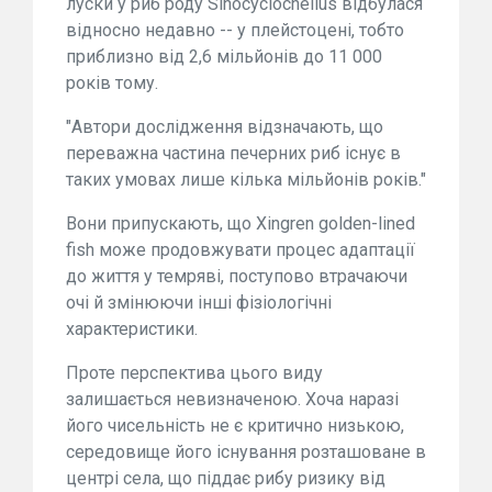
луски у риб роду Sinocyclocheilus відбулася
відносно недавно -- у плейстоцені, тобто
приблизно від 2,6 мільйонів до 11 000
років тому.
"Автори дослідження відзначають, що
переважна частина печерних риб існує в
таких умовах лише кілька мільйонів років."
Вони припускають, що Xingren golden-lined
fish може продовжувати процес адаптації
до життя у темряві, поступово втрачаючи
очі й змінюючи інші фізіологічні
характеристики.
Проте перспектива цього виду
залишається невизначеною. Хоча наразі
його чисельність не є критично низькою,
середовище його існування розташоване в
центрі села, що піддає рибу ризику від