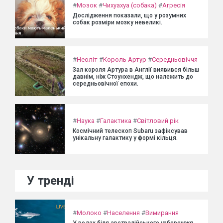
#
Мозок
#
Чихуахуа (собака)
#
Агресія
Дослідження показали, що у розумних
собак розміри мозку невеликі.
#
Неоліт
#
Король Артур
#
Середньовіччя
Зал короля Артура в Англії виявився більш
давнім, ніж Стоунхендж, що належить до
середньовічної епохи.
#
Наука
#
Галактика
#
Світловий рік
Космічний телескоп Subaru зафіксував
унікальну галактику у формі кільця.
У тренді
#
Молоко
#
Населення
#
Вимирання