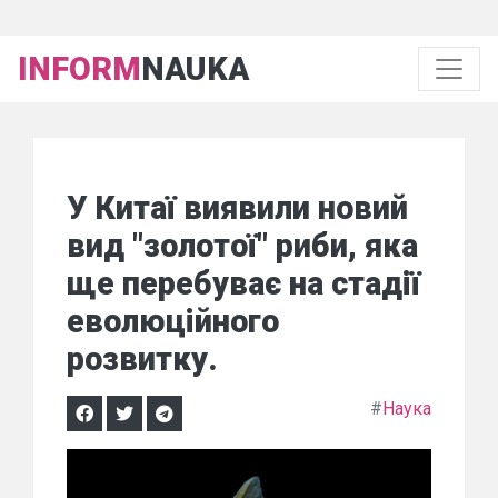
INFORM
NAUKA
У Китаї виявили новий
вид "золотої" риби, яка
ще перебуває на стадії
еволюційного
розвитку.
#
Наука