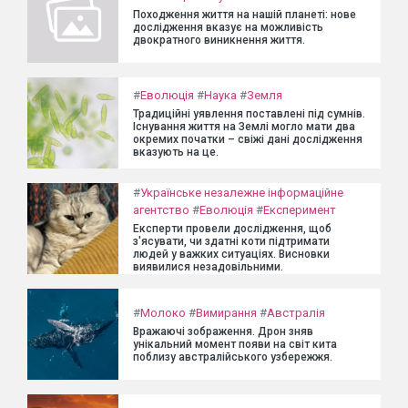
Походження життя на нашій планеті: нове
дослідження вказує на можливість
двократного виникнення життя.
#
Еволюція
#
Наука
#
Земля
Традиційні уявлення поставлені під сумнів.
Існування життя на Землі могло мати два
окремих початки – свіжі дані дослідження
вказують на це.
#
Українське незалежне інформаційне
агентство
#
Еволюція
#
Експеримент
Експерти провели дослідження, щоб
з'ясувати, чи здатні коти підтримати
людей у важких ситуаціях. Висновки
виявилися незадовільними.
#
Молоко
#
Вимирання
#
Австралія
Вражаючі зображення. Дрон зняв
унікальний момент появи на світ кита
поблизу австралійського узбережжя.