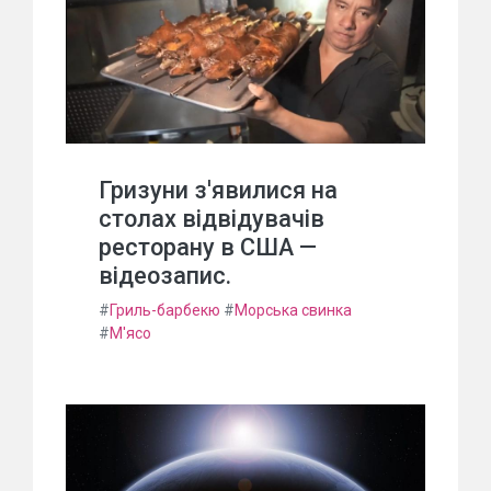
Гризуни з'явилися на
столах відвідувачів
ресторану в США —
відеозапис.
#
Гриль-барбекю
#
Морська свинка
#
М'ясо