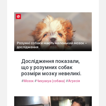
Дослідження показали,
що у розумних собак
розміри мозку невеликі.
#
Мозок
#
Чихуахуа (собака)
#
Агресія