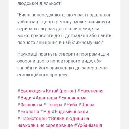
людської діяльності.
"Вчені попереджають, що у разі подальшої
урбанізації цього регіону, може виникнути
серйозна загроза для екосистеми, яка
може призвести до її деградації або навіть
повного знищення в найближчому часі."
Науковці прагнуть створити програми для
охорони цього неповторного виду, аби
запобігти його зникненню до завершення
еволюційного процесу.
#
Еволюція
#
Китай (регіон)
#
Населення
#
Види
#
Адаптація
#
Екосистема
#
Фізіологія
#
Печера
#
Риба
#
Шкіра
#
Екологія
#
Рід
#
Ендемічні види
#
Плейстоцен
#
Вплив людини на
навколишнє середовище
#
Урбанізація