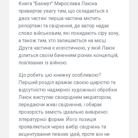
Книга "Бахмут" Мирослава Лаюка
привертає увагу тим, що складається з
двох частин: перша частина містить
репортажі та свідчення, де автор надає
слово військовим, які покидають сіру зону,
а також тим, хто залишається на місці.
Друга частина є есеїстичною, у якій Лаюк
ділиться своїм баченням різних концепцій,
пов'язаних із війною.
Що робить цю книжку особливою?
Перший розділ вражає своєю щирістю та
відсутністю надмірної художньої обробки.
Лаюк виступає своєрідним медіатором,
передаючи живі свідчення, і обирає
прозорість замість ідеально вивіреної
літературної форми. Його позиція
проявляється через вибір свідчень та
акцентування певних ідей, проте він не