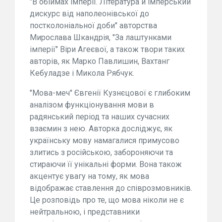
"В обіймах імперії. Література й імперський
дискурс від наполеонівської до
постколоніальної доби" авторства
Мирослава Шкандрія, "За лаштунками
імперії" Віри Агеєвої, а також твори таких
авторів, як Марко Павлишин, Вахтанг
Кебуладзе і Микола Рябчук.
"Мова-меч" Євгенії Кузнєцової є глибоким
аналізом функціонування мови в
радянський період та наших сучасних
взаємин з нею. Авторка досліджує, як
українську мову намагалися примусово
злитись з російською, забороняючи та
стираючи її унікальні форми. Вона також
акцентує увагу на тому, як мова
відображає ставлення до співрозмовників.
Це розповідь про те, що мова ніколи не є
нейтральною, і представники