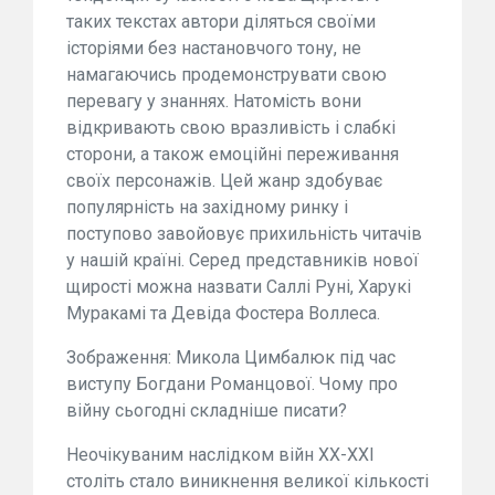
таких текстах автори діляться своїми
історіями без настановчого тону, не
намагаючись продемонструвати свою
перевагу у знаннях. Натомість вони
відкривають свою вразливість і слабкі
сторони, а також емоційні переживання
своїх персонажів. Цей жанр здобуває
популярність на західному ринку і
поступово завойовує прихильність читачів
у нашій країні. Серед представників нової
щирості можна назвати Саллі Руні, Харукі
Муракамі та Девіда Фостера Воллеса.
Зображення: Микола Цимбалюк під час
виступу Богдани Романцової. Чому про
війну сьогодні складніше писати?
Неочікуваним наслідком війн XX-XXI
століть стало виникнення великої кількості