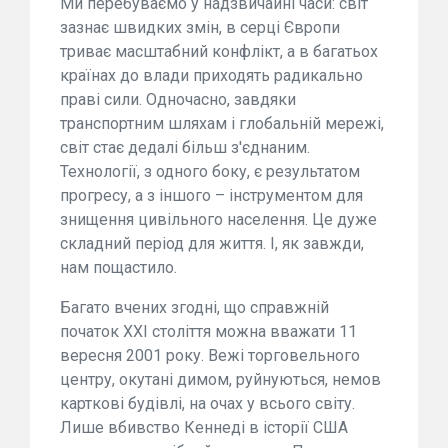
Ми перебуваємо у надзвичайні часи: світ
зазнає швидких змін, в серці Європи
триває масштабний конфлікт, а в багатьох
країнах до влади приходять радикально
праві сили. Одночасно, завдяки
транспортним шляхам і глобальній мережі,
світ стає дедалі більш з'єднаним.
Технології, з одного боку, є результатом
прогресу, а з іншого – інструментом для
знищення цивільного населення. Це дуже
складний період для життя. І, як завжди,
нам пощастило.
Багато вчених згодні, що справжній
початок XXI століття можна вважати 11
вересня 2001 року. Вежі торговельного
центру, окутані димом, руйнуються, немов
карткові будівлі, на очах у всього світу.
Лише вбивство Кеннеді в історії США