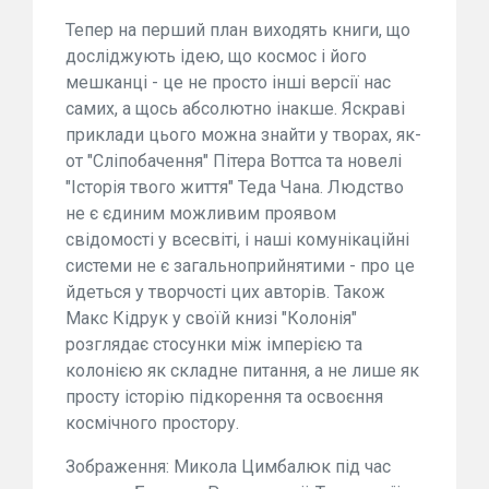
Тепер на перший план виходять книги, що
досліджують ідею, що космос і його
мешканці - це не просто інші версії нас
самих, а щось абсолютно інакше. Яскраві
приклади цього можна знайти у творах, як-
от "Сліпобачення" Пітера Воттса та новелі
"Історія твого життя" Теда Чана. Людство
не є єдиним можливим проявом
свідомості у всесвіті, і наші комунікаційні
системи не є загальноприйнятими - про це
йдеться у творчості цих авторів. Також
Макс Кідрук у своїй книзі "Колонія"
розглядає стосунки між імперією та
колонією як складне питання, а не лише як
просту історію підкорення та освоєння
космічного простору.
Зображення: Микола Цимбалюк під час