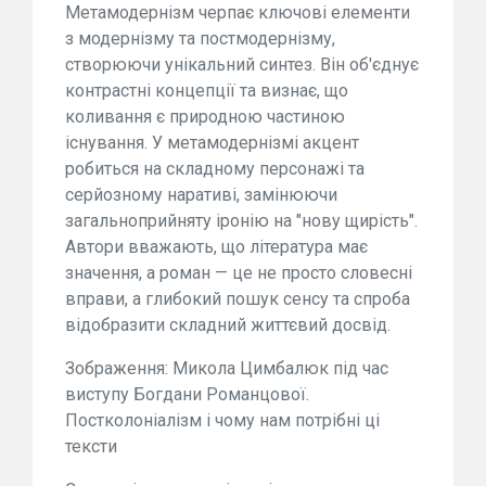
Метамодернізм черпає ключові елементи
з модернізму та постмодернізму,
створюючи унікальний синтез. Він об'єднує
контрастні концепції та визнає, що
коливання є природною частиною
існування. У метамодернізмі акцент
робиться на складному персонажі та
серйозному наративі, замінюючи
загальноприйняту іронію на "нову щирість".
Автори вважають, що література має
значення, а роман — це не просто словесні
вправи, а глибокий пошук сенсу та спроба
відобразити складний життєвий досвід.
Зображення: Микола Цимбалюк під час
виступу Богдани Романцової.
Постколоніалізм і чому нам потрібні ці
тексти