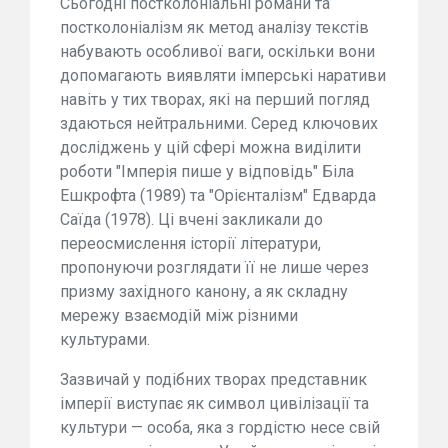
Сьогодні постколоніальні романи та
постколоніалізм як метод аналізу текстів
набувають особливої ваги, оскільки вони
допомагають виявляти імперські наративи
навіть у тих творах, які на перший погляд
здаються нейтральними. Серед ключових
досліджень у цій сфері можна виділити
роботи "Імперія пише у відповідь" Біла
Ешкрофта (1989) та "Орієнталізм" Едварда
Саїда (1978). Ці вчені закликали до
переосмислення історії літератури,
пропонуючи розглядати її не лише через
призму західного канону, а як складну
мережу взаємодій між різними
культурами.
Зазвичай у подібних творах представник
імперії виступає як символ цивілізації та
культури — особа, яка з гордістю несе свій