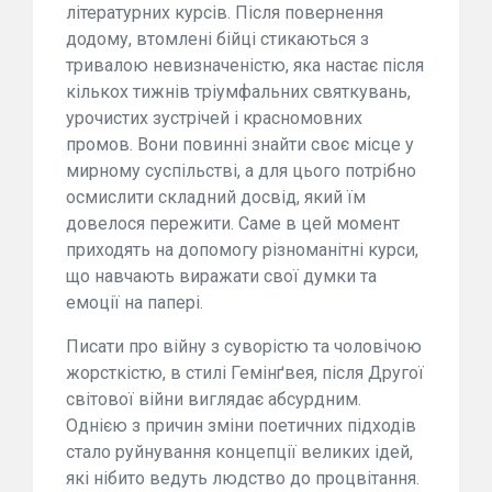
літературних курсів. Після повернення
додому, втомлені бійці стикаються з
тривалою невизначеністю, яка настає після
кількох тижнів тріумфальних святкувань,
урочистих зустрічей і красномовних
промов. Вони повинні знайти своє місце у
мирному суспільстві, а для цього потрібно
осмислити складний досвід, який їм
довелося пережити. Саме в цей момент
приходять на допомогу різноманітні курси,
що навчають виражати свої думки та
емоції на папері.
Писати про війну з суворістю та чоловічою
жорсткістю, в стилі Гемінґвея, після Другої
світової війни виглядає абсурдним.
Однією з причин зміни поетичних підходів
стало руйнування концепції великих ідей,
які нібито ведуть людство до процвітання.