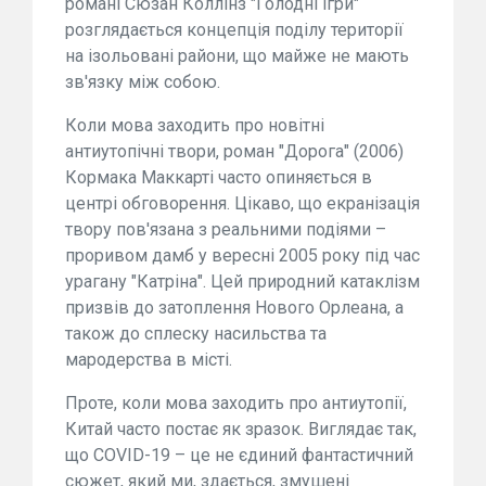
романі Сюзан Коллінз "Голодні ігри"
розглядається концепція поділу території
на ізольовані райони, що майже не мають
зв'язку між собою.
Коли мова заходить про новітні
антиутопічні твори, роман "Дорога" (2006)
Кормака Маккарті часто опиняється в
центрі обговорення. Цікаво, що екранізація
твору пов'язана з реальними подіями –
проривом дамб у вересні 2005 року під час
урагану "Катріна". Цей природний катаклізм
призвів до затоплення Нового Орлеана, а
також до сплеску насильства та
мародерства в місті.
Проте, коли мова заходить про антиутопії,
Китай часто постає як зразок. Виглядає так,
що COVID-19 – це не єдиний фантастичний
сюжет, який ми, здається, змушені