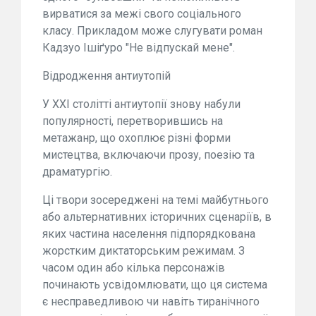
вирватися за межі свого соціального
класу. Прикладом може слугувати роман
Кадзуо Ішіґуро "Не відпускай мене".
Відродження антиутопій
У XXI столітті антиутопії знову набули
популярності, перетворившись на
метажанр, що охоплює різні форми
мистецтва, включаючи прозу, поезію та
драматургію.
Ці твори зосереджені на темі майбутнього
або альтернативних історичних сценаріїв, в
яких частина населення підпорядкована
жорстким диктаторським режимам. З
часом один або кілька персонажів
починають усвідомлювати, що ця система
є несправедливою чи навіть тиранічного