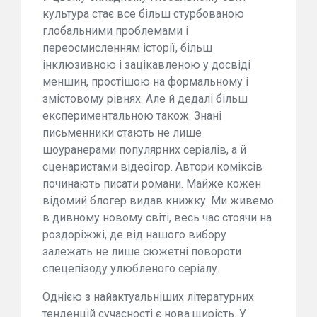
культура стає все більш стурбованою
глобальними проблемами і
переосмисленням історії, більш
інклюзивною і зацікавленою у досвіді
меншин, простішою на формальному і
змістовому рівнях. Але й дедалі більш
експериментальною також. Знані
письменники стають не лише
шоуранерами популярних серіалів, а й
сценаристами відеоігор. Автори коміксів
починають писати романи. Майже кожен
відомий блогер видав книжку. Ми живемо
в дивному новому світі, весь час стоячи на
роздоріжжі, де від нашого вибору
залежать не лише сюжетні повороти
спецепізоду улюбленого серіалу.
Однією з найактуальніших літературних
тенденцій сучасності є нова щирість. У