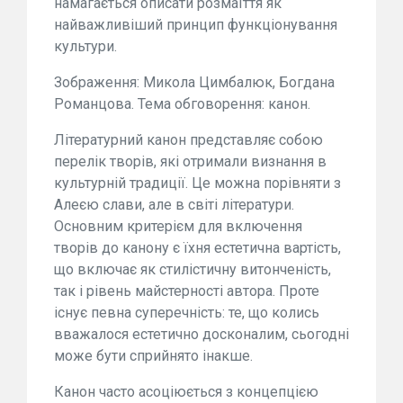
намагається описати розмаїття як
найважливіший принцип функціонування
культури.
Зображення: Микола Цимбалюк, Богдана
Романцова. Тема обговорення: канон.
Літературний канон представляє собою
перелік творів, які отримали визнання в
культурній традиції. Це можна порівняти з
Алеєю слави, але в світі літератури.
Основним критерієм для включення
творів до канону є їхня естетична вартість,
що включає як стилістичну витонченість,
так і рівень майстерності автора. Проте
існує певна суперечність: те, що колись
вважалося естетично досконалим, сьогодні
може бути сприйнято інакше.
Канон часто асоціюється з концепцією