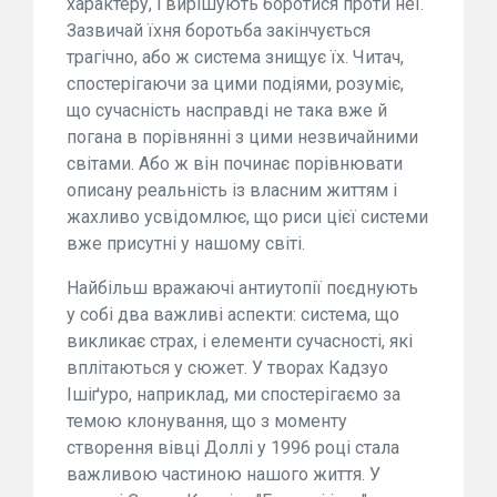
характеру, і вирішують боротися проти неї.
Зазвичай їхня боротьба закінчується
трагічно, або ж система знищує їх. Читач,
спостерігаючи за цими подіями, розуміє,
що сучасність насправді не така вже й
погана в порівнянні з цими незвичайними
світами. Або ж він починає порівнювати
описану реальність із власним життям і
жахливо усвідомлює, що риси цієї системи
вже присутні у нашому світі.
Найбільш вражаючі антиутопії поєднують
у собі два важливі аспекти: система, що
викликає страх, і елементи сучасності, які
вплітаються у сюжет. У творах Кадзуо
Ішіґуро, наприклад, ми спостерігаємо за
темою клонування, що з моменту
створення вівці Доллі у 1996 році стала
важливою частиною нашого життя. У