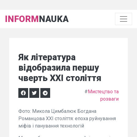
INFORM
NAUKA
Як література
відобразила першу
чверть XXI століття
#
Мистецтво та
розваги
Фото: Микола Цимбалюк Богдана
Романцова ХХІ століття: епоха руйнування
міфів і панування технологій