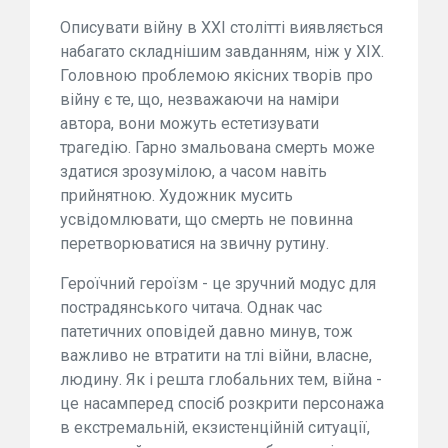
Описувати війну в XXI столітті виявляється
набагато складнішим завданням, ніж у XIX.
Головною проблемою якісних творів про
війну є те, що, незважаючи на наміри
автора, вони можуть естетизувати
трагедію. Гарно змальована смерть може
здатися зрозумілою, а часом навіть
прийнятною. Художник мусить
усвідомлювати, що смерть не повинна
перетворюватися на звичну рутину.
Героїчний героїзм - це зручний модус для
пострадянського читача. Однак час
патетичних оповідей давно минув, тож
важливо не втратити на тлі війни, власне,
людину. Як і решта глобальних тем, війна -
це насамперед спосіб розкрити персонажа
в екстремальній, екзистенційній ситуації,