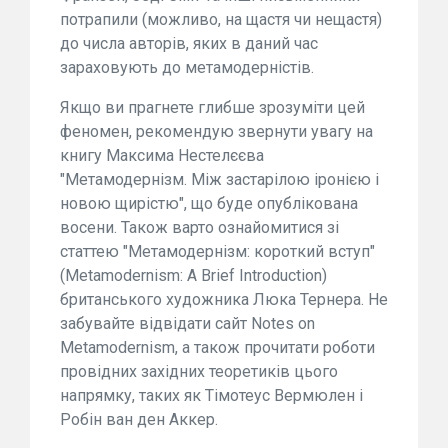
потрапили (можливо, на щастя чи нещастя)
до числа авторів, яких в даний час
зараховують до метамодерністів.
Якщо ви прагнете глибше зрозуміти цей
феномен, рекомендую звернути увагу на
книгу Максима Нестелєєва
"Метамодернізм. Між застарілою іронією і
новою щирістю", що буде опублікована
восени. Також варто ознайомитися зі
статтею "Метамодернізм: короткий вступ"
(Metamodernism: A Brief Introduction)
британського художника Люка Тернера. Не
забувайте відвідати сайт Notes on
Metamodernism, а також прочитати роботи
провідних західних теоретиків цього
напрямку, таких як Тімотеус Вермюлен і
Робін ван ден Аккер.