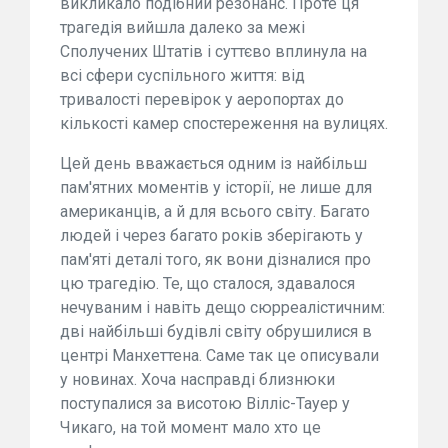
викликало подібний резонанс. Проте ця
трагедія вийшла далеко за межі
Сполучених Штатів і суттєво вплинула на
всі сфери суспільного життя: від
тривалості перевірок у аеропортах до
кількості камер спостереження на вулицях.
Цей день вважається одним із найбільш
пам'ятних моментів у історії, не лише для
американців, а й для всього світу. Багато
людей і через багато років зберігають у
пам'яті деталі того, як вони дізналися про
цю трагедію. Те, що сталося, здавалося
нечуваним і навіть дещо сюрреалістичним:
дві найбільші будівлі світу обрушилися в
центрі Манхеттена. Саме так це описували
у новинах. Хоча насправді близнюки
поступалися за висотою Вілліс-Тауер у
Чикаго, на той момент мало хто це