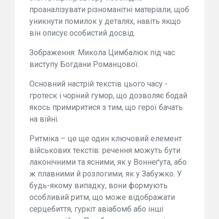
проаналізувати різноманітні матеріали, щоб
уникнути помилок у деталях, навіть якщо
він описує особистий досвід.
Зображення: Микола Цимбалюк під час
виступу Богдани Романцової.
Основний настрій текстів цього часу -
гротеск і чорний гумор, що дозволяє бодай
якось примиритися з тим, що герої бачать
на війні.
Ритміка – це ще один ключовий елемент
військових текстів: речення можуть бути
лаконічними та ясними, як у Воннеґута, або
ж плавними й розлогими, як у Забужко. У
будь-якому випадку, вони формують
особливий ритм, що може відображати
серцебиття, гуркіт авіабомб або інші