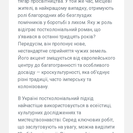
тягар просвітництва. У той же час, місцеві
жителі, в найкращому випадку, отримують
ролі благородних або безглуздих
помічників у боротьбі з лихом. Яку ж роль
відіграє постколоніальний роман, що
з'явився в останні тридцять років?
Передусім, він пропонує нове,
нестандартне сприйняття чужих земель.
Його акцент зміщується від європейського
центру до багатогранності та особливого
досвіду — кроскультурності, яка об'єднує
різні традиції, часто імперську та
колонізовану.
В Україні постколоніальний підхід
найчастіше використовується в есеїстиці,
культурних дослідженнях та
мистецтвознавстві. Серед ключових робіт,
що заслуговують на увагу, можна виділити