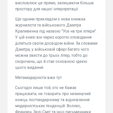
висловлює це прямо, залишаючи більше
простору для нашої інтерпретації.
Ще одним прикладом є нова книжка
журналіста та військового Дмитра
Крапивенка під назвою "Усе на три літери".
У цій книзі він через короткі оповідання
ділиться своїм досвідом війни. За словами
Дмитра, у військовій сфері багато чого
можна звести до трьох літер, тобто до
скорочень, що й стає основною ідеєю
цього видання.
Метамодерністи вже тут
Сьогодні лише той, хто не бажає
працювати, не говорить про неминучий
кінець постмодернізму та відновлення
модерністських тенденцій. Воллес,
Франзен, Зеді Сміт та інші письменники