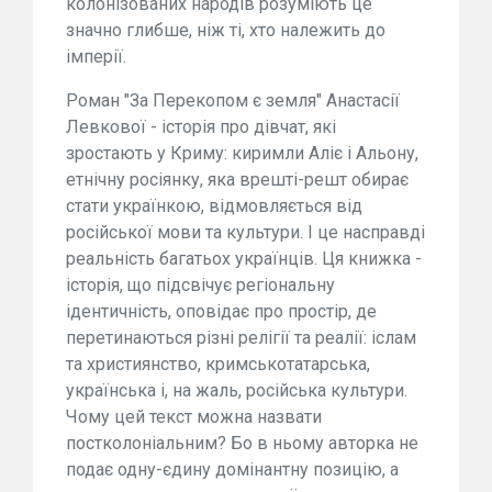
колонізованих народів розуміють це
значно глибше, ніж ті, хто належить до
імперії.
Роман "За Перекопом є земля" Анастасії
Левкової - історія про дівчат, які
зростають у Криму: киримли Аліє і Альону,
етнічну росіянку, яка врешті-решт обирає
стати українкою, відмовляється від
російської мови та культури. І це насправді
реальність багатьох українців. Ця книжка -
історія, що підсвічує регіональну
ідентичність, оповідає про простір, де
перетинаються різні релігії та реалії: іслам
та християнство, кримськотатарська,
українська і, на жаль, російська культури.
Чому цей текст можна назвати
постколоніальним? Бо в ньому авторка не
подає одну-єдину домінантну позицію, а