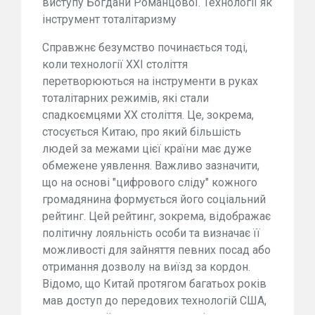
виступу Богдани Романцової. Технології як
інструмент тоталітаризму
Справжнє безумство починається тоді,
коли технології XXI століття
перетворюються на інструменти в руках
тоталітарних режимів, які стали
спадкоємцями XX століття. Це, зокрема,
стосується Китаю, про який більшість
людей за межами цієї країни має дуже
обмежене уявлення. Важливо зазначити,
що на основі "цифрового сліду" кожного
громадянина формується його соціальний
рейтинг. Цей рейтинг, зокрема, відображає
політичну лояльність особи та визначає її
можливості для зайняття певних посад або
отримання дозволу на виїзд за кордон.
Відомо, що Китай протягом багатьох років
мав доступ до передових технологій США,