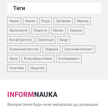
Теги
Наука
Земля
Вода
Організм
Європа
Археологія
Планета
Мозок
Україна
Китай (регіон)
Еволюція
Види
Космічний простір
Тварина
Штучний інтелект
Зірка
Атмосфера Землі
Експеримент
Генетика
Людство
INFORM
NAUKA
Використання будь-яких матеріалів, що розміщені