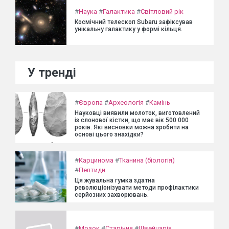
#
Наука
#
Галактика
#
Світловий рік
Космічний телескоп Subaru зафіксував
унікальну галактику у формі кільця.
У тренді
#
Європа
#
Археологія
#
Камінь
Науковці виявили молоток, виготовлений
із слонової кістки, що має вік 500 000
років. Які висновки можна зробити на
основі цього знахідки?
#
Карцинома
#
Тканина (біологія)
#
Пептиди
Ця жувальна гумка здатна
революціонізувати методи профілактики
серйозних захворювань.
#
Мозок
#
Старіння
#
Швейцарія