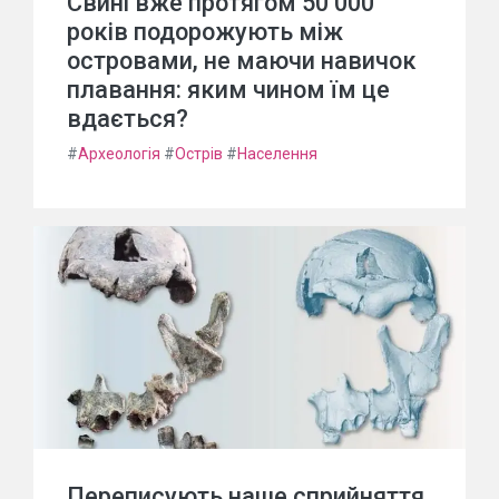
Свині вже протягом 50 000
років подорожують між
островами, не маючи навичок
плавання: яким чином їм це
вдається?
#
Археологія
#
Острів
#
Населення
Переписують наше сприйняття