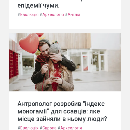
епідемії чуми.
#
Еволюція
#
Археологія
#
Англія
Антрополог розробив "індекс
моногамії" для ссавців: яке
місце зайняли в ньому люди?
#
Еволюція
#
Європа
#
Археологія