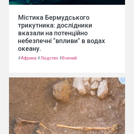
Містика Бермудського
трикутника: дослідники
вказали на потенційно
небезпечні "впливи" в водах
океану.
#
Африка
#
Людство
#
Вчений