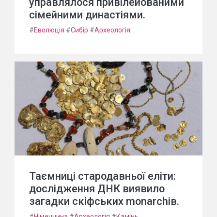
управлялося привілейованими
сімейними династіями.
#
Еволюція
#
Сибір
#
Археологія
Таємниці стародавньої еліти:
дослідження ДНК виявило
загадки скіфських monarchів.
#
Німеччина
#
Археологія
#
Камінь