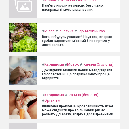
Пам'ять ніколи не зникає безслідно:
насправді її можна відновити.
#
М'ясо
#
Генетика
#
Парниковий газ
Вегани будуть у захваті! Науковці вперше
зуміли виростити м'ясний білок прямо у
листі салату.
#
Карцинома
#
Мозок
#
Тканина (біологія)
Дослідники виявили новий метод терапії
гліобластоми: що потрібно знати про це
відкриття.
#
Карцинома
#
Тканина (біологія)
#
Організм
Виявлена проблема: Кровоточивість ясен
може свідчити про збільшений ризик
розвитку діабету, згідно з дослідженнями.