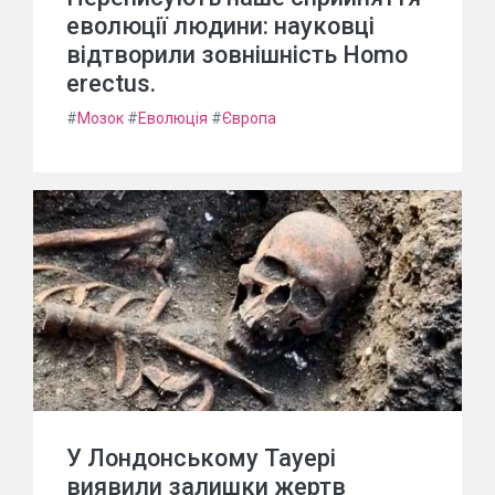
еволюції людини: науковці
відтворили зовнішність Homo
erectus.
#
Мозок
#
Еволюція
#
Європа
У Лондонському Тауері
виявили залишки жертв