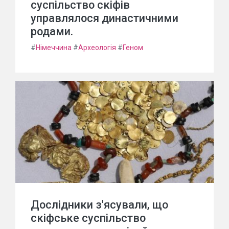
суспільство скіфів
управлялося династичними
родами.
#
Німеччина
#
Археологія
#
Геном
Дослідники з'ясували, що
скіфське суспільство