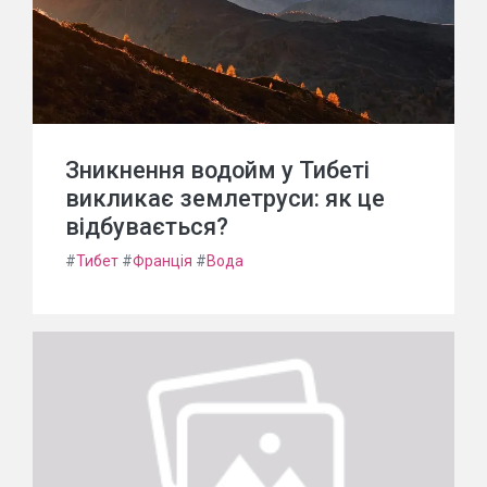
Зникнення водойм у Тибеті
викликає землетруси: як це
відбувається?
#
Тибет
#
Франція
#
Вода