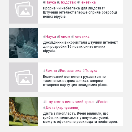
#
Наука
#
Людство
#
Генетика
Прорив чи небезпека для людства?
Штучний інтелект вперше сприяв розробці
нових вірусів.
#
Наука
#
Геном
#
Генетика
Дослідники використали штучний інтелект
для розробки 16 нових синтетичних
вірусів.
#
Земля
#
Екосистема
#
Посуха
Величезний континент рухається по
таємничих водних шляхах: вперше
створено карту цих невидимих річок.
#
Шлунково-кишковий тракт
#
Раціон
#
Дієта (харчування)
Дієта з пінопласту. Вчені виявили, що
гриби, які мешкають у шлунках гусені,
можуть ефективно розкладати полістирол.