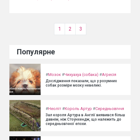
1
2
3
Популярне
#
Мозок
#
Чихуахуа (собака)
#
Агресія
Дослідження показали, що у розумних
собак розміри мозку невеликі.
#
Неоліт
#
Король Артур
#
Середньовіччя
Зал короля Артура в Англії виявився більш
давнім, ніж Стоунхендж, що належить до
середньовічної епохи.