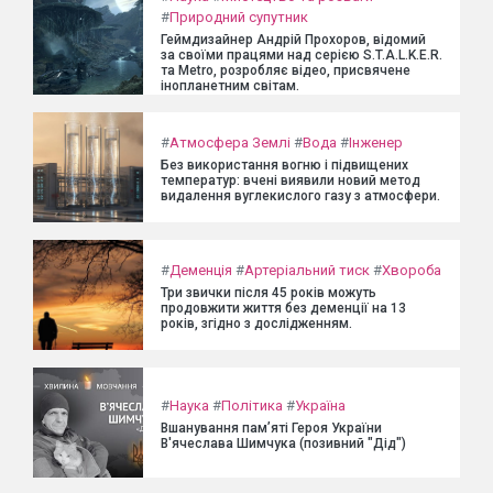
#
Природний супутник
Геймдизайнер Андрій Прохоров, відомий
за своїми працями над серією S.T.A.L.K.E.R.
та Metro, розробляє відео, присвячене
інопланетним світам.
#
Атмосфера Землі
#
Вода
#
Інженер
Без використання вогню і підвищених
температур: вчені виявили новий метод
видалення вуглекислого газу з атмосфери.
#
Деменція
#
Артеріальний тиск
#
Хвороба
Три звички після 45 років можуть
продовжити життя без деменції на 13
років, згідно з дослідженням.
#
Наука
#
Політика
#
Україна
Вшанування пам’яті Героя України
В'ячеслава Шимчука (позивний "Дід")