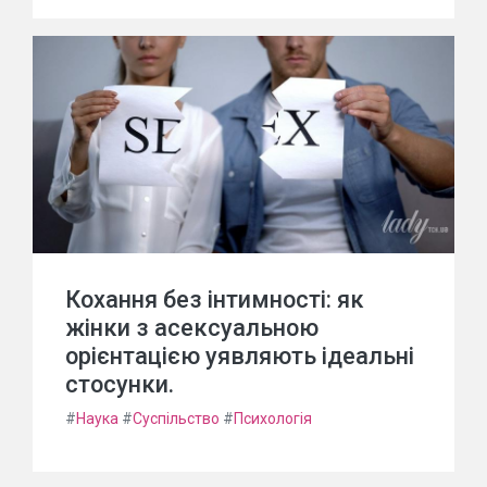
Кохання без інтимності: як
жінки з асексуальною
орієнтацією уявляють ідеальні
стосунки.
#
Наука
#
Суспільство
#
Психологія