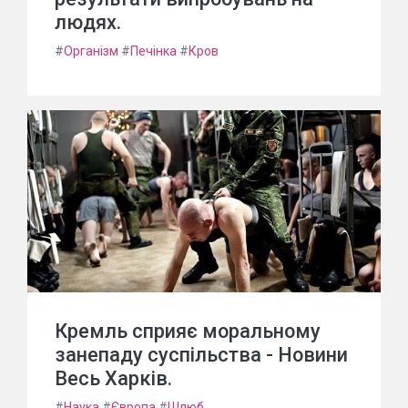
людях.
#
Організм
#
Печінка
#
Кров
Кремль сприяє моральному
занепаду суспільства - Новини
Весь Харків.
#
Наука
#
Європа
#
Шлюб