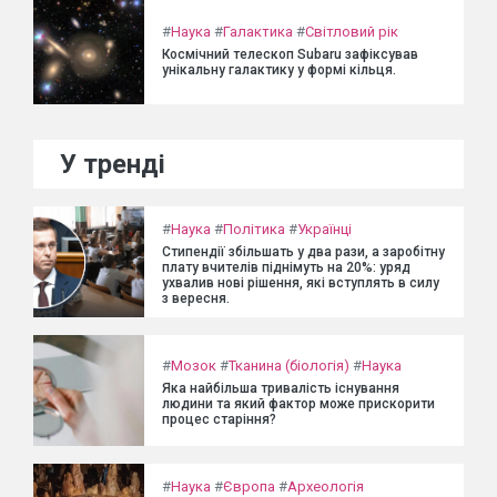
#
Наука
#
Галактика
#
Світловий рік
Космічний телескоп Subaru зафіксував
унікальну галактику у формі кільця.
У тренді
#
Наука
#
Політика
#
Українці
Стипендії збільшать у два рази, а заробітну
плату вчителів піднімуть на 20%: уряд
ухвалив нові рішення, які вступлять в силу
з вересня.
#
Мозок
#
Тканина (біологія)
#
Наука
Яка найбільша тривалість існування
людини та який фактор може прискорити
процес старіння?
#
Наука
#
Європа
#
Археологія