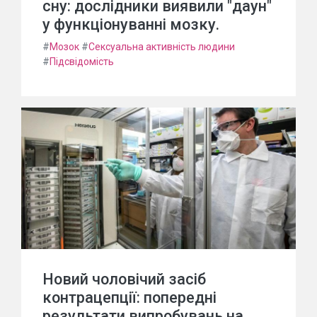
сну: дослідники виявили "даун"
у функціонуванні мозку.
#
Мозок
#
Сексуальна активність людини
#
Підсвідомість
Новий чоловічий засіб
контрацепції: попередні
результати випробувань на