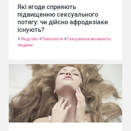
Які ягоди сприяють
підвищенню сексуального
потягу: чи дійсно афродизіаки
існують?
#
Людство
#
Психологія
#
Сексуальна активність
людини