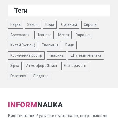
Теги
Наука
Земля
Вода
Організм
Європа
Археологія
Планета
Мозок
Україна
Китай (регіон)
Еволюція
Види
Космічний простір
Тварина
Штучний інтелект
Зірка
Атмосфера Землі
Експеримент
Генетика
Людство
INFORM
NAUKA
Використання будь-яких матеріалів, що розміщені