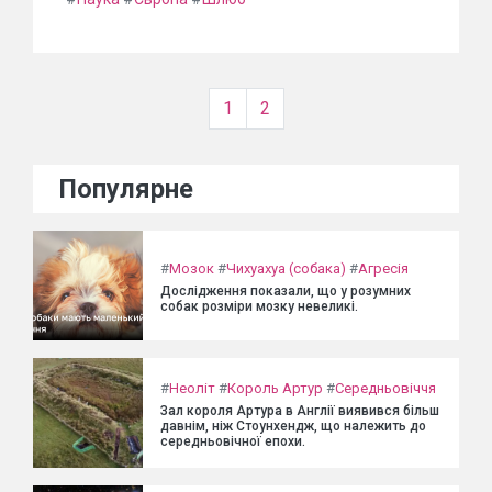
1
2
Популярне
#
Мозок
#
Чихуахуа (собака)
#
Агресія
Дослідження показали, що у розумних
собак розміри мозку невеликі.
#
Неоліт
#
Король Артур
#
Середньовіччя
Зал короля Артура в Англії виявився більш
давнім, ніж Стоунхендж, що належить до
середньовічної епохи.