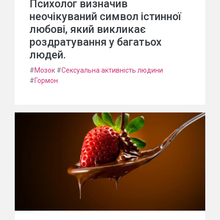
Психолог визначив
неочікуваний символ істинної
любові, який викликає
роздратування у багатьох
людей.
#
Мозок
#
Сексуальна активність людини
#
Гормон