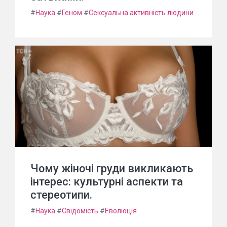
#
Наука
#
Геном
#
Сексуальна активність людини
Чому жіночі груди викликають
інтерес: культурні аспекти та
стереотипи.
#
Наука
#
Свідомість
#
Еволюція