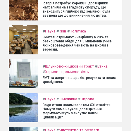
Історія потребує корекції: дослідники
натрапили на загадкову споруду, що
знаходиться глибоко під землею і була
зведена ще до виникнення людства.
#
Наука
#
Київ
#
Політика
Вчителі отримають надбавку в 20% та
безкоштовні обіди для 3 мільйонів учнів:
які нововведення чекають на школи з
вересня.
#
Шлунково-кишковий тракт
#
Етика
#
Харчова промисловість
FMT та алергія на арахіс: результати нових
досліджень
#
Наука
#
Німеччина
#
Європа
Вода стала новим золотом XXI століття.
Чому ж саме наукові дослідження
формуватимуть майбутнє нашої
цивілізації?
#
Наука
#
Мистецтво та розваги