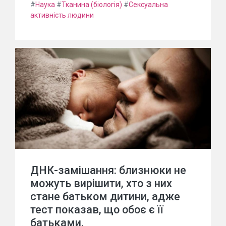
#
Наука
#
Тканина (біологія)
#
Сексуальна
активність людини
ДНК-замішання: близнюки не
можуть вирішити, хто з них
стане батьком дитини, адже
тест показав, що обоє є її
батьками.