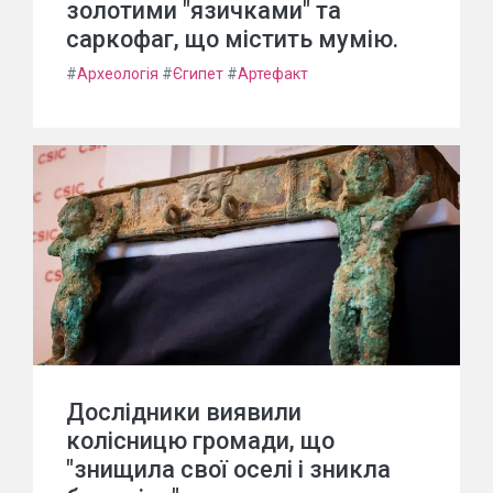
золотими "язичками" та
саркофаг, що містить мумію.
#
Археологія
#
Єгипет
#
Артефакт
Дослідники виявили
колісницю громади, що
"знищила свої оселі і зникла