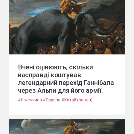
Вчені оцінюють, скільки
насправді коштував
легендарний перехід Ганнібала
через Альпи для його армії.
#
Німеччина
#
Європа
#
Китай (регіон)