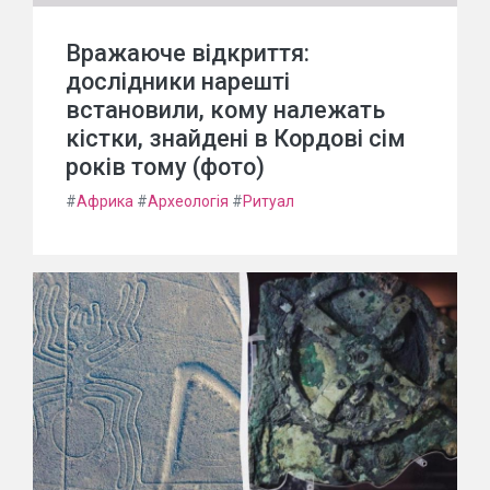
Вражаюче відкриття:
дослідники нарешті
встановили, кому належать
кістки, знайдені в Кордові сім
років тому (фото)
#
Африка
#
Археологія
#
Ритуал