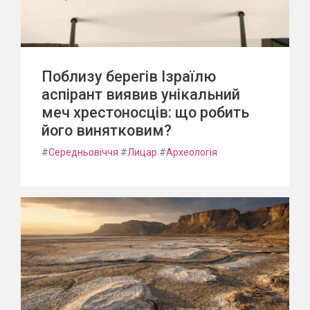
Поблизу берегів Ізраїлю
аспірант виявив унікальний
меч хрестоносців: що робить
його винятковим?
#
Середньовіччя
#
Лицар
#
Археологія