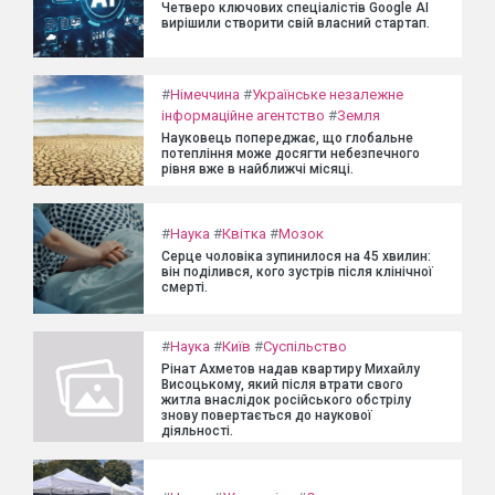
Четверо ключових спеціалістів Google AI
вирішили створити свій власний стартап.
#
Німеччина
#
Українське незалежне
інформаційне агентство
#
Земля
Науковець попереджає, що глобальне
потепління може досягти небезпечного
рівня вже в найближчі місяці.
#
Наука
#
Квітка
#
Мозок
Серце чоловіка зупинилося на 45 хвилин:
він поділився, кого зустрів після клінічної
смерті.
#
Наука
#
Київ
#
Суспільство
Рінат Ахметов надав квартиру Михайлу
Висоцькому, який після втрати свого
житла внаслідок російського обстрілу
знову повертається до наукової
діяльності.