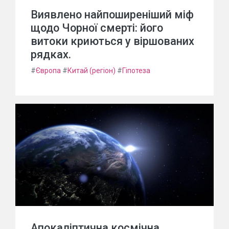
Виявлено найпоширеніший міф
щодо Чорної смерті: його
витоки криються у віршованих
рядках.
#
Європа
#
Китай (регіон)
#
Гіпотеза
Апокаліптична космічна