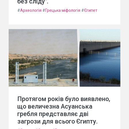
без сліду".
#
Археологія
#
Грецька міфологія
#
Єгипет
Протягом років було виявлено,
що величезна Асуанська
гребля представляє дві
загрози для всього Єгипту.