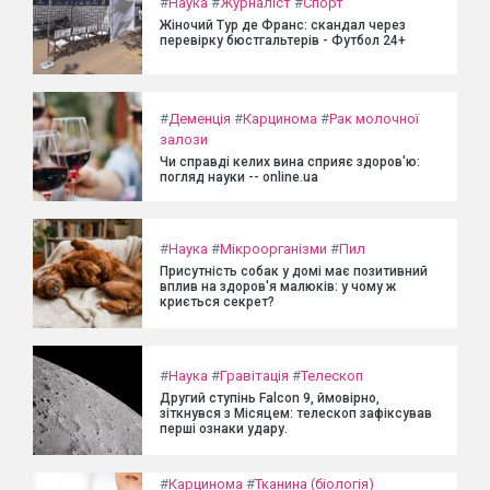
#
Наука
#
Журналіст
#
Спорт
Жіночий Тур де Франс: скандал через
перевірку бюстгальтерів - Футбол 24+
#
Деменція
#
Карцинома
#
Рак молочної
залози
Чи справді келих вина сприяє здоров'ю:
погляд науки -- online.ua
#
Наука
#
Мікроорганізми
#
Пил
Присутність собак у домі має позитивний
вплив на здоров'я малюків: у чому ж
криється секрет?
#
Наука
#
Гравітація
#
Телескоп
Другий ступінь Falcon 9, ймовірно,
зіткнувся з Місяцем: телескоп зафіксував
перші ознаки удару.
#
Карцинома
#
Тканина (біологія)