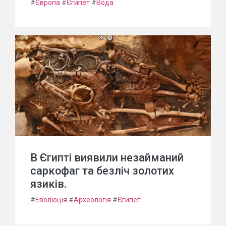
#
Європа
#
Єгипет
#
Вода
В Єгипті виявили незайманий
саркофаг та безліч золотих
язиків.
#
Еволюція
#
Археологія
#
Єгипет