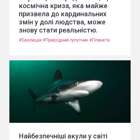
космічна криза, яка майже
призвела до кардинальних
змін у долі людства, може
знову стати реальністю.
#
Еволюція
#
Природний супутник
#
Планета
Найбезпечніші акули у світі