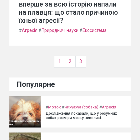
вперше за всю історію напали
на плавця: що стало причиною
їхньої агресії?
#
Агресія
#
Природничі науки
#
Екосистема
1
2
3
Популярне
#
Мозок
#
Чихуахуа (собака)
#
Агресія
Дослідження показали, що у розумних
собак розміри мозку невеликі.