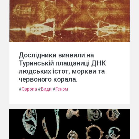
Дослідники виявили на
Туринській плащаниці ДНК
людських істот, моркви та
червоного корала.
#
Європа
#
Види
#
Геном