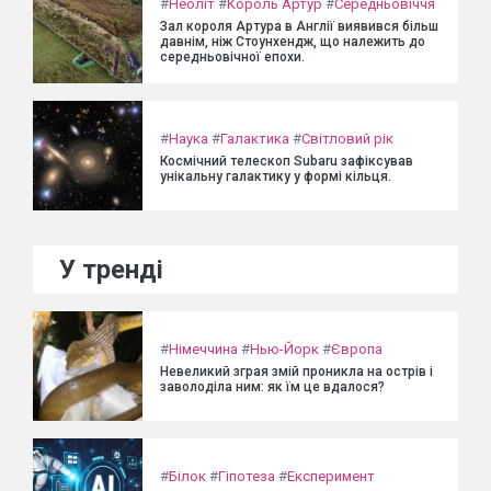
#
Неоліт
#
Король Артур
#
Середньовіччя
Зал короля Артура в Англії виявився більш
давнім, ніж Стоунхендж, що належить до
середньовічної епохи.
#
Наука
#
Галактика
#
Світловий рік
Космічний телескоп Subaru зафіксував
унікальну галактику у формі кільця.
У тренді
#
Німеччина
#
Нью-Йорк
#
Європа
Невеликий зграя змій проникла на острів і
заволоділа ним: як їм це вдалося?
#
Білок
#
Гіпотеза
#
Експеримент