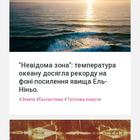
"Невідома зона": температура
океану досягла рекорду на
фоні посилення явища Ель-
Ніньо.
#
Земля
#
Екосистема
#
Теплова енергія