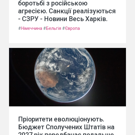
боротьбі з російською
агресією. Санкції реалізуються
- СЗРУ - Новини Весь Харків.
#
Німеччина
#
Бельгія
#
Європа
Пріоритети еволюціонують.
Бюджет Сполучених Штатів на
2027 рік передбачає подальше