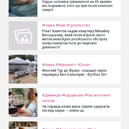
Серце чоловіка зупинилося на 45 хвилин:
він поділився, кого зустрів після клінічної
смерті.
#
Наука
#
Київ
#
Суспільство
Рінат Ахметов надав квартиру Михайлу
Висоцькому, який після втрати свого
житла внаслідок російського обстрілу
знову повертається до наукової
діяльності.
#
Наука
#
Журналіст
#
Спорт
Жіночий Тур де Франс: скандал через
перевірку бюстгальтерів - Футбол 24+
#
Деменція
#
Карцинома
#
Рак молочної
залози
Чи справді келих вина сприяє здоров'ю:
погляд науки -- online.ua