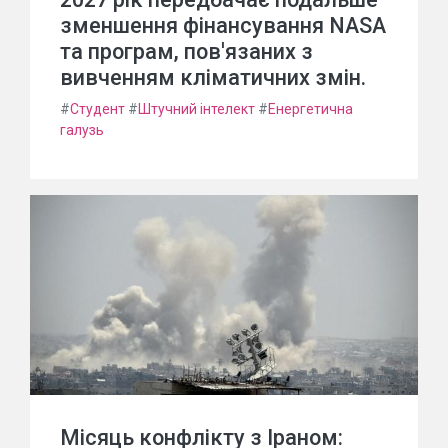
зменшення фінансування NASA
та програм, пов'язаних з
вивченням кліматичних змін.
#
Студент
#
Штучний інтелект
#
Енергетична
галузь
Місяць конфлікту з Іраном: