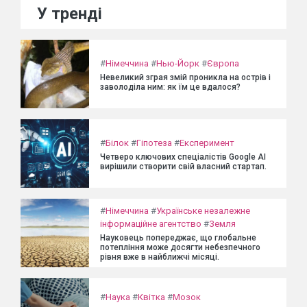
У тренді
#
Німеччина
#
Нью-Йорк
#
Європа
Невеликий зграя змій проникла на острів і
заволоділа ним: як їм це вдалося?
#
Білок
#
Гіпотеза
#
Експеримент
Четверо ключових спеціалістів Google AI
вирішили створити свій власний стартап.
#
Німеччина
#
Українське незалежне
інформаційне агентство
#
Земля
Науковець попереджає, що глобальне
потепління може досягти небезпечного
рівня вже в найближчі місяці.
#
Наука
#
Квітка
#
Мозок