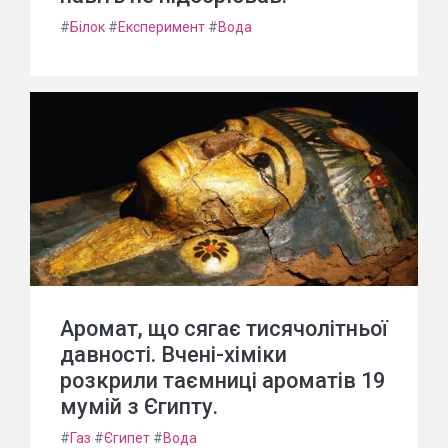
#
Білок
#
Експеримент
#
Вода
Аромат, що сягає тисячолітньої
давності. Вчені-хіміки
розкрили таємниці ароматів 19
мумій з Єгипту.
#
Газ
#
Єгипет
#
Вода