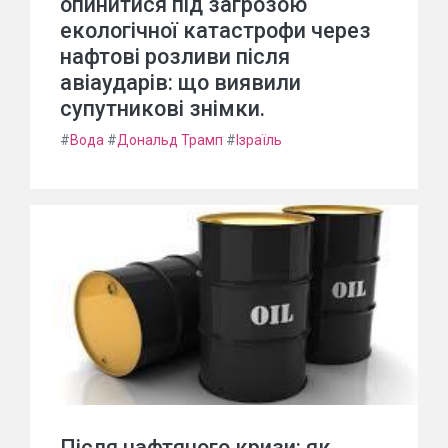
опинитися під загрозою
екологічної катастрофи через
нафтові розливи після
авіаударів: що виявили
супутникові знімки.
#
Вода
#
Дональд Трамп
#
Ізраїль
Після нафтяного кризи: як