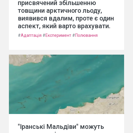
присвячений збільшенню
товщини арктичного льоду,
виявився вдалим, проте є один
аспект, який варто врахувати.
#
Адаптація
#
Експеримент
#
Полювання
"Іранські Мальдіви" можуть