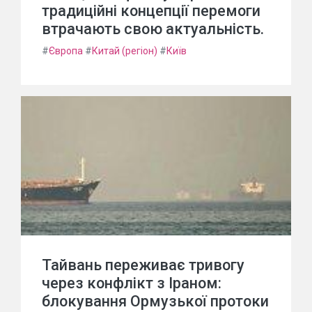
традиційні концепції перемоги
втрачають свою актуальність.
#
Європа
#
Китай (регіон)
#
Київ
Тайвань переживає тривогу
через конфлікт з Іраном:
блокування Ормузької протоки