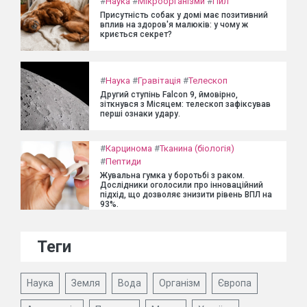
#
Наука
#
Мікроорганізми
#
Пил
Присутність собак у домі має позитивний
вплив на здоров'я малюків: у чому ж
криється секрет?
#
Наука
#
Гравітація
#
Телескоп
Другий ступінь Falcon 9, ймовірно,
зіткнувся з Місяцем: телескоп зафіксував
перші ознаки удару.
#
Карцинома
#
Тканина (біологія)
#
Пептиди
Жувальна гумка у боротьбі з раком.
Дослідники оголосили про інноваційний
підхід, що дозволяє знизити рівень ВПЛ на
93%.
Теги
Наука
Земля
Вода
Організм
Європа