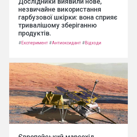
Дослідники виявили нове,
незвичайне використання
гарбузової шкірки: вона сприяє
тривалішому зберіганню
продуктів.
#
Експеримент
#
Антиоксидант
#
Відходи
Європейський марсохід