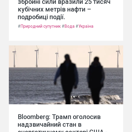
збройні сили вразили 25 тисяч
кубічних метрів нафти –
подробиці події.
#
Природний супутник
#
Вода
#
Україна
Bloomberg: Трамп оголосив
надзвичайний стан в