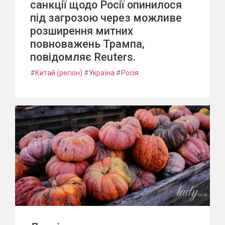
санкції щодо Росії опинилося
під загрозою через можливе
розширення митних
повноважень Трампа,
повідомляє Reuters.
#
Китай (регіон)
#
Україна
#
Росія