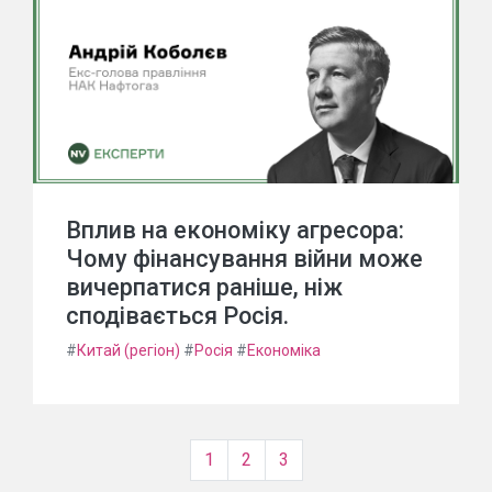
Вплив на економіку агресора:
Чому фінансування війни може
вичерпатися раніше, ніж
сподівається Росія.
#
Китай (регіон)
#
Росія
#
Економіка
1
2
3