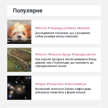
Популярне
#
Мозок
#
Чихуахуа (собака)
#
Агресія
Дослідження показали, що у розумних
собак розміри мозку невеликі.
#
Неоліт
#
Король Артур
#
Середньовіччя
Зал короля Артура в Англії виявився більш
давнім, ніж Стоунхендж, що належить до
середньовічної епохи.
#
Наука
#
Галактика
#
Світловий рік
Космічний телескоп Subaru зафіксував
унікальну галактику у формі кільця.