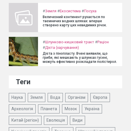
#
Земля
#
Екосистема
#
Посуха
Величезний континент рухається по
таємничих водних шляхах: вперше
створено карту цих невидимих річок.
#
Шлунково-кишковий тракт
#
Раціон
#
Дієта (харчування)
Дієта з пінопласту. Вчені виявили, що
гриби, які мешкають у шлунках гусені,
можуть ефективно розкладати полістирол.
Теги
Наука
Земля
Вода
Організм
Європа
Археологія
Планета
Мозок
Україна
Китай (регіон)
Еволюція
Види