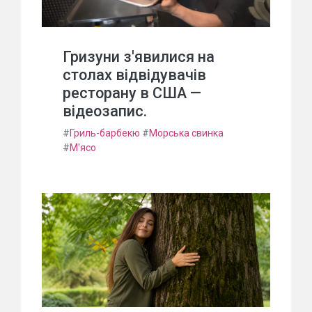
Гризуни з'явилися на
столах відвідувачів
ресторану в США —
відеозапис.
#
Гриль-барбекю
#
Морська свинка
#
М'ясо