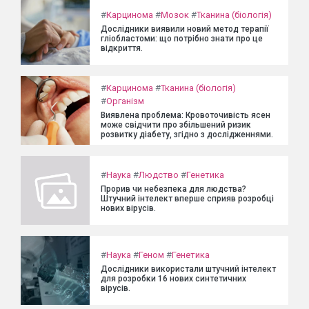
#
Карцинома
#
Мозок
#
Тканина (біологія)
Дослідники виявили новий метод терапії
гліобластоми: що потрібно знати про це
відкриття.
#
Карцинома
#
Тканина (біологія)
#
Організм
Виявлена проблема: Кровоточивість ясен
може свідчити про збільшений ризик
розвитку діабету, згідно з дослідженнями.
#
Наука
#
Людство
#
Генетика
Прорив чи небезпека для людства?
Штучний інтелект вперше сприяв розробці
нових вірусів.
#
Наука
#
Геном
#
Генетика
Дослідники використали штучний інтелект
для розробки 16 нових синтетичних
вірусів.