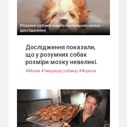
Дослідження показали,
що у розумних собак
розміри мозку невеликі.
#
Мозок
#
Чихуахуа (собака)
#
Агресія