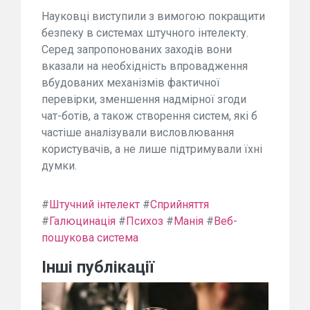
Науковці виступили з вимогою покращити
безпеку в системах штучного інтелекту.
Серед запропонованих заходів вони
вказали на необхідність впровадження
вбудованих механізмів фактичної
перевірки, зменшення надмірної згоди
чат-ботів, а також створення систем, які б
частіше аналізували висловлювання
користувачів, а не лише підтримували їхні
думки.
#
Штучний інтелект
#
Сприйняття
#
Галюцинація
#
Психоз
#
Манія
#
Веб-
пошукова система
Інші публікації