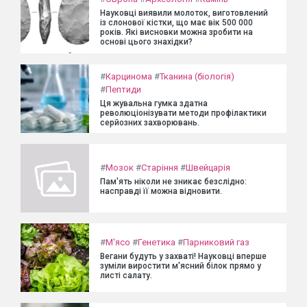
Науковці виявили молоток, виготовлений
із слонової кістки, що має вік 500 000
років. Які висновки можна зробити на
основі цього знахідки?
#
Карцинома
#
Тканина (біологія)
#
Пептиди
Ця жувальна гумка здатна
революціонізувати методи профілактики
серйозних захворювань.
#
Мозок
#
Старіння
#
Швейцарія
Пам'ять ніколи не зникає безслідно:
насправді її можна відновити.
#
М'ясо
#
Генетика
#
Парниковий газ
Вегани будуть у захваті! Науковці вперше
зуміли виростити м'ясний білок прямо у
листі салату.