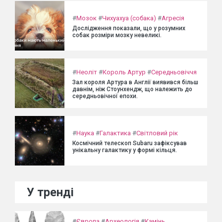
#
Мозок
#
Чихуахуа (собака)
#
Агресія
Дослідження показали, що у розумних
собак розміри мозку невеликі.
#
Неоліт
#
Король Артур
#
Середньовіччя
Зал короля Артура в Англії виявився більш
давнім, ніж Стоунхендж, що належить до
середньовічної епохи.
#
Наука
#
Галактика
#
Світловий рік
Космічний телескоп Subaru зафіксував
унікальну галактику у формі кільця.
У тренді
#
Європа
#
Археологія
#
Камінь