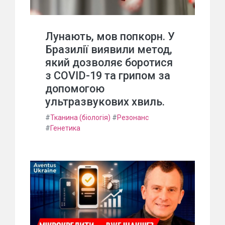
Лунають, мов попкорн. У
Бразилії виявили метод,
який дозволяє боротися
з COVID-19 та грипом за
допомогою
ультразвукових хвиль.
#
Тканина (біологія)
#
Резонанс
#
Генетика