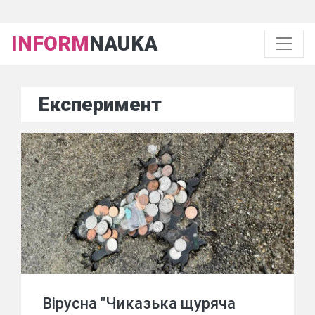
INFORM
NAUKA
Експеримент
Вірусна "Чиказька щуряча