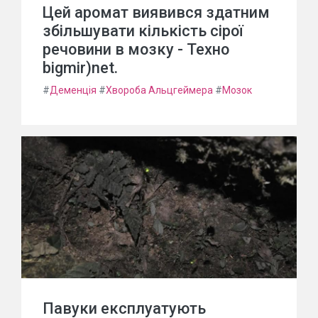
Цей аромат виявився здатним
збільшувати кількість сірої
речовини в мозку - Техно
bigmir)net.
#
Деменція
#
Хвороба Альцгеймера
#
Мозок
Павуки експлуатують