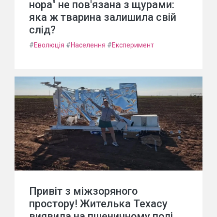
нора" не пов'язана з щурами:
яка ж тварина залишила свій
слід?
#
Еволюція
#
Населення
#
Експеримент
Привіт з міжзоряного
простору! Жителька Техасу
виявила на пшеничному полі