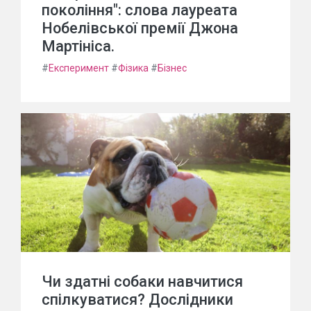
покоління": слова лауреата
Нобелівської премії Джона
Мартініса.
#
Експеримент
#
Фізика
#
Бізнес
Чи здатні собаки навчитися
спілкуватися? Дослідники