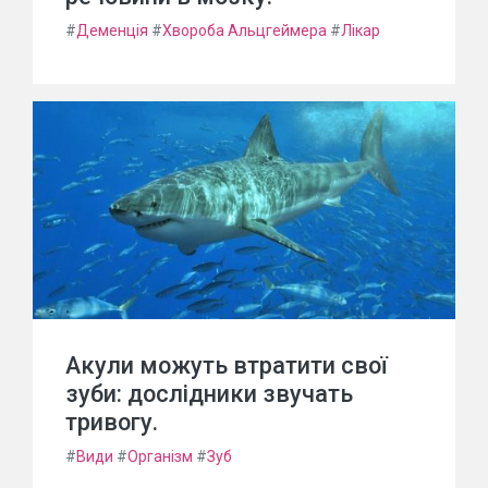
#
Деменція
#
Хвороба Альцгеймера
#
Лікар
Акули можуть втратити свої
зуби: дослідники звучать
тривогу.
#
Види
#
Організм
#
Зуб