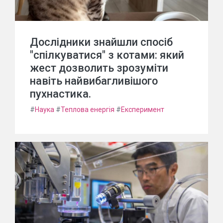
Дослідники знайшли спосіб
"спілкуватися" з котами: який
жест дозволить зрозуміти
навіть найвибагливішого
пухнастика.
#
Наука
#
Теплова енергія
#
Експеримент