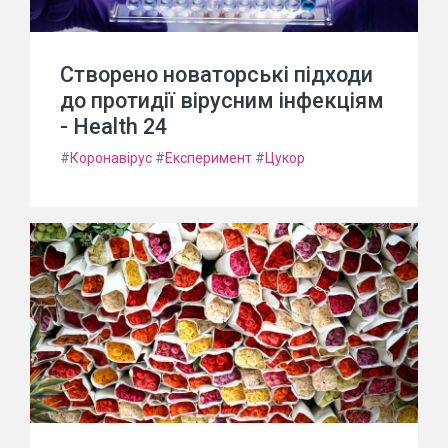
Створено новаторські підходи
до протидії вірусним інфекціям
- Health 24
#
Коронавірус
#
Експеримент
#
Цукор