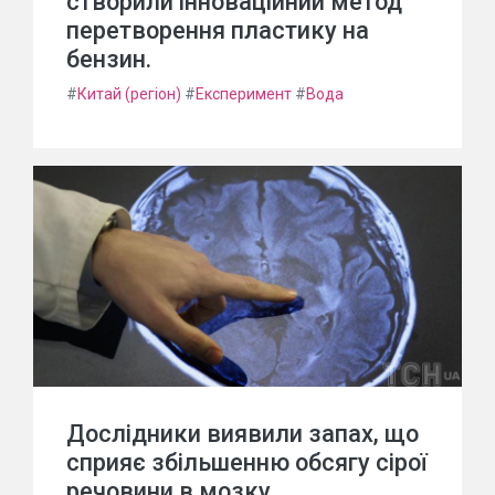
створили інноваційний метод
перетворення пластику на
бензин.
#
Китай (регіон)
#
Експеримент
#
Вода
Дослідники виявили запах, що
сприяє збільшенню обсягу сірої
речовини в мозку.