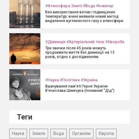
#
Атмосфера Землі
#
Вода
#
Інженер
Без використання вогню і підвищених
температур: вчені виявили новий метод
видалення вуглекислого газу з атмосфери.
#
Деменція
#
Артеріальний тиск
#
Хвороба
Три звички після 45 років можуть
продовжити життя без деменції на 13
років, згідно з дослідженням.
#
Наука
#
Політика
#
Україна
Вшанування пам’яті Героя України
В'ячеслава Шимчука (позивний "Дід")
Теги
Наука
Земля
Вода
Організм
Європа