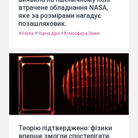
втрачене обладнання NASA,
яке за розмірами нагадує
позашляховик.
#
Наука
#
Чорна діра
#
Атмосфера Землі
Теорію підтверджено: фізики
вперше змогли спостерігати,