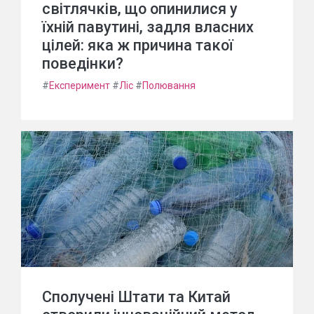
світлячків, що опинилися у
їхній павутині, задля власних
цілей: яка ж причина такої
поведінки?
#
Експеримент
#
Ліс
#
Полювання
Сполучені Штати та Китай