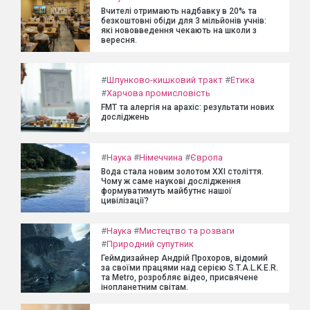
Вчителі отримають надбавку в 20% та
безкоштовні обіди для 3 мільйонів учнів:
які нововведення чекають на школи з
вересня.
#
Шлунково-кишковий тракт
#
Етика
#
Харчова промисловість
FMT та алергія на арахіс: результати нових
досліджень
#
Наука
#
Німеччина
#
Європа
Вода стала новим золотом XXI століття.
Чому ж саме наукові дослідження
формуватимуть майбутнє нашої
цивілізації?
#
Наука
#
Мистецтво та розваги
#
Природний супутник
Геймдизайнер Андрій Прохоров, відомий
за своїми працями над серією S.T.A.L.K.E.R.
та Metro, розробляє відео, присвячене
інопланетним світам.