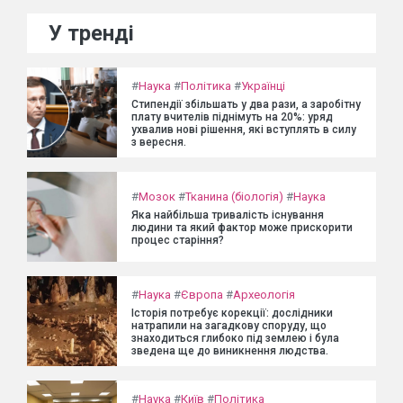
У тренді
#
Наука
#
Політика
#
Українці
Стипендії збільшать у два рази, а заробітну
плату вчителів піднімуть на 20%: уряд
ухвалив нові рішення, які вступлять в силу
з вересня.
#
Мозок
#
Тканина (біологія)
#
Наука
Яка найбільша тривалість існування
людини та який фактор може прискорити
процес старіння?
#
Наука
#
Європа
#
Археологія
Історія потребує корекції: дослідники
натрапили на загадкову споруду, що
знаходиться глибоко під землею і була
зведена ще до виникнення людства.
#
Наука
#
Київ
#
Політика