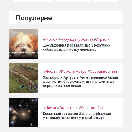
Популярне
#
Мозок
#
Чихуахуа (собака)
#
Агресія
Дослідження показали, що у розумних
собак розміри мозку невеликі.
#
Неоліт
#
Король Артур
#
Середньовіччя
Зал короля Артура в Англії виявився більш
давнім, ніж Стоунхендж, що належить до
середньовічної епохи.
#
Наука
#
Галактика
#
Світловий рік
Космічний телескоп Subaru зафіксував
унікальну галактику у формі кільця.