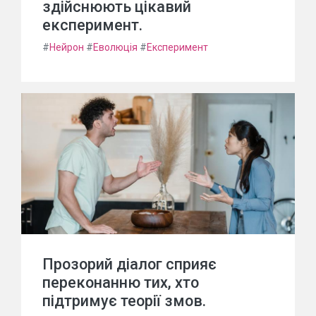
здійснюють цікавий
експеримент.
#
Нейрон
#
Еволюція
#
Експеримент
Прозорий діалог сприяє
переконанню тих, хто
підтримує теорії змов.