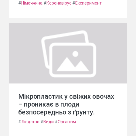
#
Німеччина
#
Коронавірус
#
Експеримент
Мікропластик у свіжих овочах
– проникає в плоди
безпосередньо з ґрунту.
#
Людство
#
Види
#
Організм