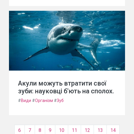
Акули можуть втратити свої
зуби: науковці б'ють на сполох.
#
Види
#
Організм
#
Зуб
6
7
8
9
10
11
12
13
14