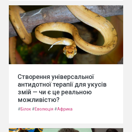
Створення універсальної
антидотної терапії для укусів
змій — чи є це реальною
можливістю?
#
Білок
#
Еволюція
#
Африка