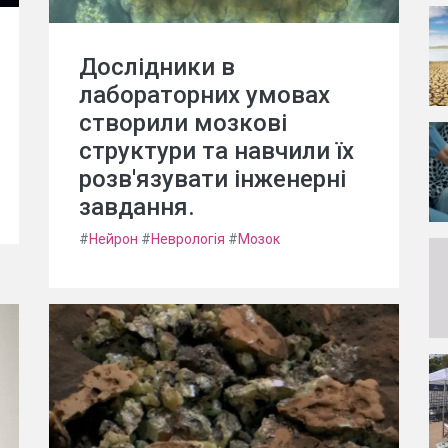
Дослідники в
лабораторних умовах
створили мозкові
структури та навчили їх
розв'язувати інженерні
завдання.
#
Нейрон
#
Неврологія
#
Мозок