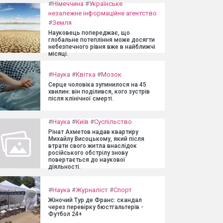
#
Німеччина
#
Українське
незалежне інформаційне агентство
#
Земля
Науковець попереджає, що
глобальне потепління може досягти
небезпечного рівня вже в найближчі
місяці.
#
Наука
#
Квітка
#
Мозок
Серце чоловіка зупинилося на 45
хвилин: він поділився, кого зустрів
після клінічної смерті.
#
Наука
#
Київ
#
Суспільство
Рінат Ахметов надав квартиру
Михайлу Висоцькому, який після
втрати свого житла внаслідок
російського обстрілу знову
повертається до наукової
діяльності.
#
Наука
#
Журналіст
#
Спорт
Жіночий Тур де Франс: скандал
через перевірку бюстгальтерів -
Футбол 24+