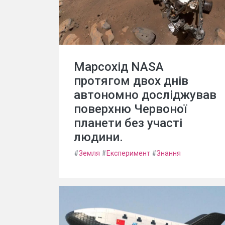
Марсохід NASA
протягом двох днів
автономно досліджував
поверхню Червоної
планети без участі
людини.
#
Земля
#
Експеримент
#
Знання