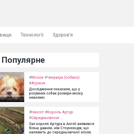
овище
Технології
Здоров'я
Популярне
#
Мозок
#
Чихуахуа (собака)
#
Агресія
Дослідження показали, що у
розумних собак розміри мозку
невеликі.
#
Неоліт
#
Король Артур
#
Середньовіччя
Зал короля Артура в Англії виявився
більш давнім, ніж Стоунхендж, що
належить до середньовічної епохи.