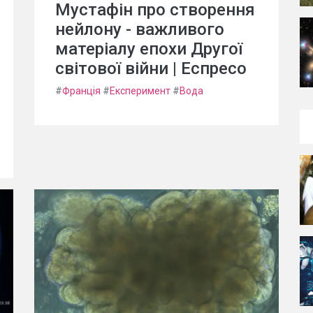
Мустафін про створення
нейлону - важливого
матеріалу епохи Другої
світової війни | Еспресо
#
Франція
#
Експеримент
#
Вода