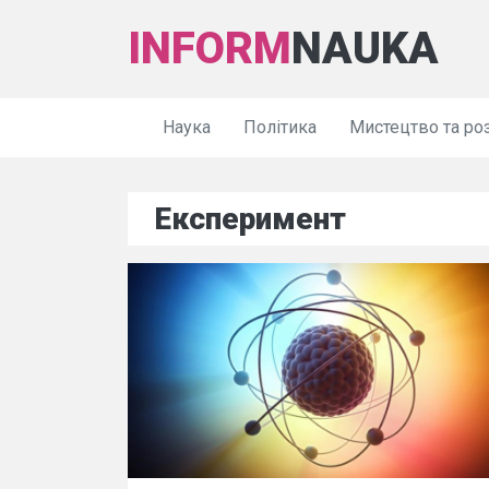
INFORM
NAUKA
Наука
Політика
Мистецтво та ро
Експеримент