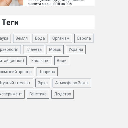
інноваційний підхід, що дозволяє
знизити рівень ВПЛ на 93%.
Теги
аука
Земля
Вода
Організм
Європа
рхеологія
Планета
Мозок
Україна
итай (регіон)
Еволюція
Види
осмічний простір
Тварина
тучний інтелект
Зірка
Атмосфера Землі
ксперимент
Генетика
Людство