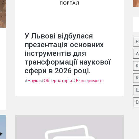
У Львові відбулася
Н
презентація основних
інструментів для
А
трансформації наукової
К
сфери в 2026 році.
К
#
Наука
#
Обсерваторія
#
Експеримент
Ш
Е