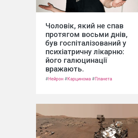
Чоловік, який не спав
протягом восьми днів,
був госпіталізований у
психіатричну лікарню:
його галюцинації
вражають.
#
Нейрон
#
Карцинома
#
Планета