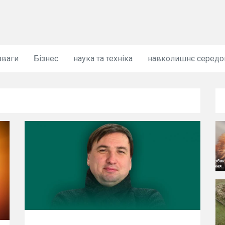
зваги
Бізнес
наука та техніка
навколишнє серед