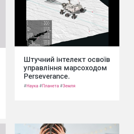
Штучний інтелект освоїв
управління марсоходом
Perseverance.
#
Наука
#
Планета
#
Земля