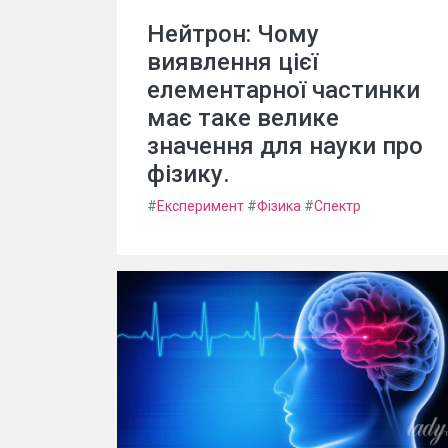
Нейтрон: Чому
виявлення цієї
елементарної частинки
має таке велике
значення для науки про
фізику.
#
Експеримент
#
Фізика
#
Спектр