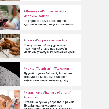
#
Деменція
#
Карцинома
#
Рак
молочної залози
Чи справді келих вина сприяє
здоров'ю: погляд науки -- online.ua
#
Наука
#
Мікроорганізми
#
Пил
Присутність собак у домі має
позитивний вплив на здоров'я
малюків: у чому ж криється секрет?
#
Наука
#
Гравітація
#
Телескоп
Другий ступінь Falcon 9, ймовірно,
зіткнувся з Місяцем: телескоп
зафіксував перші ознаки удару.
#
Карцинома
#
Тканина (біологія)
#
Пептиди
Жувальна гумка у боротьбі з раком.
Дослідники оголосили про