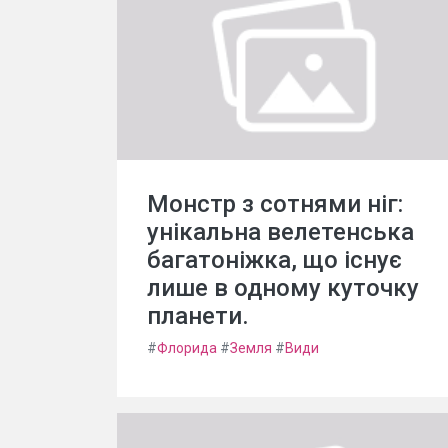
Монстр з сотнями ніг:
унікальна велетенська
багатоніжка, що існує
лише в одному куточку
планети.
#
Флорида
#
Земля
#
Види