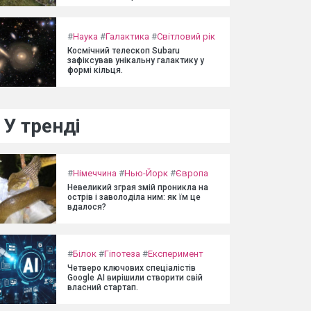
#
Наука
#
Галактика
#
Світловий рік
Космічний телескоп Subaru
зафіксував унікальну галактику у
формі кільця.
У тренді
#
Німеччина
#
Нью-Йорк
#
Європа
Невеликий зграя змій проникла на
острів і заволоділа ним: як їм це
вдалося?
#
Білок
#
Гіпотеза
#
Експеримент
Четверо ключових спеціалістів
Google AI вирішили створити свій
власний стартап.