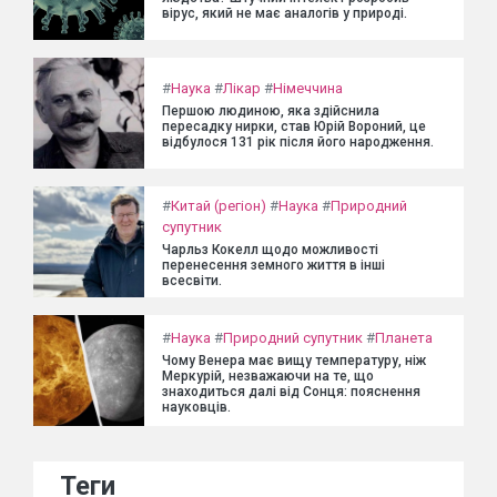
вірус, який не має аналогів у природі.
#
Наука
#
Лікар
#
Німеччина
Першою людиною, яка здійснила
пересадку нирки, став Юрій Вороний, це
відбулося 131 рік після його народження.
#
Китай (регіон)
#
Наука
#
Природний
супутник
Чарльз Кокелл щодо можливості
перенесення земного життя в інші
всесвіти.
#
Наука
#
Природний супутник
#
Планета
Чому Венера має вищу температуру, ніж
Меркурій, незважаючи на те, що
знаходиться далі від Сонця: пояснення
науковців.
Теги