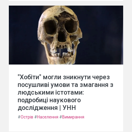
"Хобіти" могли зникнути через
посушливі умови та змагання з
людськими істотами:
подробиці наукового
дослідження | УНН
#
Острів
#
Населення
#
Вимирання