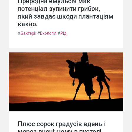
Природна емульсія має
потенціал зупинити грибок,
який завдає шкоди плантаціям
какао.
#
Бактерії
#
Екологія
#
Рід
Плюс сорок градусів вдень і
мороз вночі: чому в пустелі