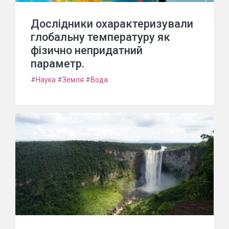
Дослідники охарактеризували
глобальну температуру як
фізично непридатний
параметр.
#
Наука
#
Земля
#
Вода