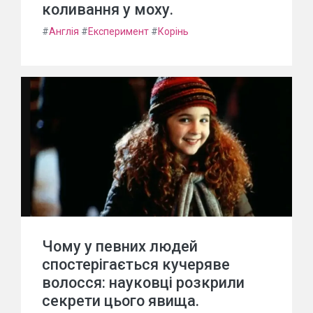
коливання у моху.
#
Англія
#
Експеримент
#
Корінь
Чому у певних людей
спостерігається кучеряве
волосся: науковці розкрили
секрети цього явища.