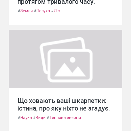
протягом тривалого часу.
#
Земля
#
Посуха
#
Ліс
Що ховають ваші шкарпетки:
істина, про яку ніхто не згадує.
#
Наука
#
Види
#
Теплова енергія