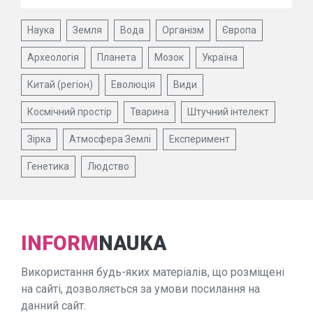
Наука
Земля
Вода
Організм
Європа
Археологія
Планета
Мозок
Україна
Китай (регіон)
Еволюція
Види
Космічний простір
Тварина
Штучний інтелект
Зірка
Атмосфера Землі
Експеримент
Генетика
Людство
INFORM
NAUKA
Використання будь-яких матеріалів, що розміщені
на сайті, дозволяється за умови посилання на
данний сайт.