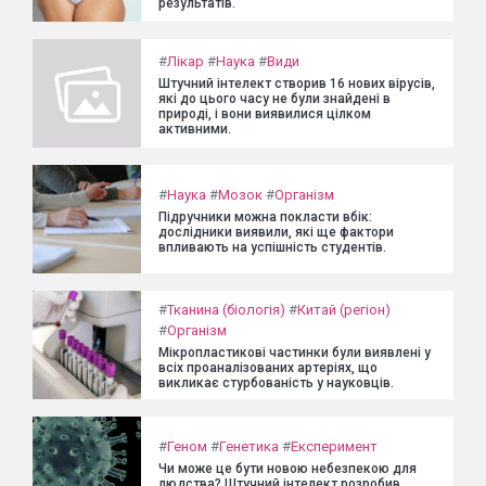
результатів.
#
Лікар
#
Наука
#
Види
Штучний інтелект створив 16 нових вірусів,
які до цього часу не були знайдені в
природі, і вони виявилися цілком
активними.
#
Наука
#
Мозок
#
Організм
Підручники можна покласти вбік:
дослідники виявили, які ще фактори
впливають на успішність студентів.
#
Тканина (біологія)
#
Китай (регіон)
#
Організм
Мікропластикові частинки були виявлені у
всіх проаналізованих артеріях, що
викликає стурбованість у науковців.
#
Геном
#
Генетика
#
Експеримент
Чи може це бути новою небезпекою для
людства? Штучний інтелект розробив