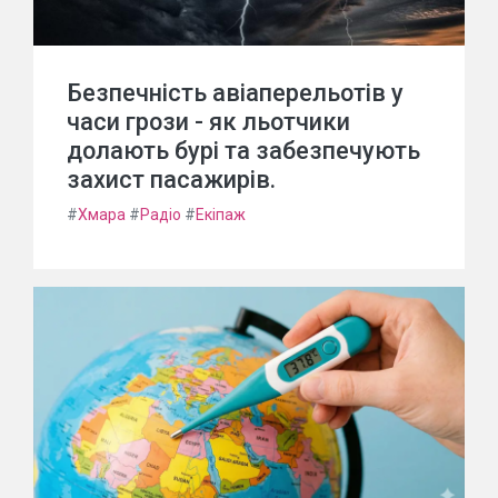
Безпечність авіаперельотів у
часи грози - як льотчики
долають бурі та забезпечують
захист пасажирів.
#
Хмара
#
Радіо
#
Екіпаж