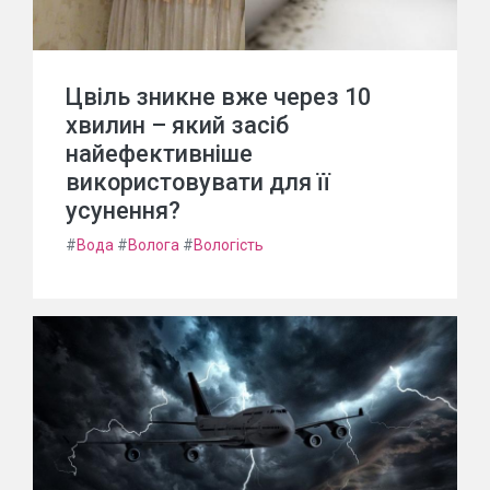
Цвіль зникне вже через 10
хвилин – який засіб
найефективніше
використовувати для її
усунення?
#
Вода
#
Волога
#
Вологість