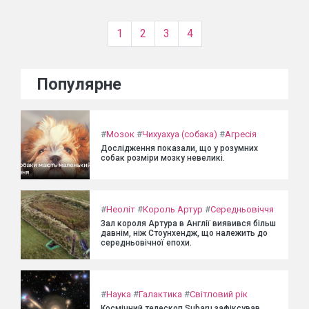
1
2
3
4
Популярне
#
Мозок
#
Чихуахуа (собака)
#
Агресія
Дослідження показали, що у розумних
собак розміри мозку невеликі.
#
Неоліт
#
Король Артур
#
Середньовіччя
Зал короля Артура в Англії виявився більш
давнім, ніж Стоунхендж, що належить до
середньовічної епохи.
#
Наука
#
Галактика
#
Світловий рік
Космічний телескоп Subaru зафіксував