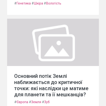
#
Генетика
#
Шкіра
#
Вологість
Основний потік Землі
наближається до критичної
точки: які наслідки це матиме
для планети та її мешканців?
#
Європа
#
Земля
#
Зуб