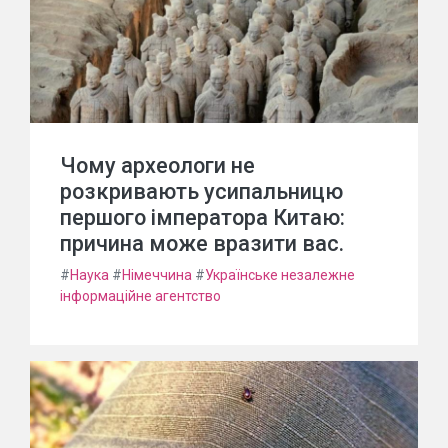
Чому археологи не
розкривають усипальницю
першого імператора Китаю:
причина може вразити вас.
#
Наука
#
Німеччина
#
Українське незалежне
інформаційне агентство