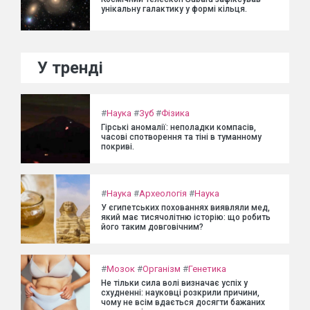
унікальну галактику у формі кільця.
У тренді
#
Наука
#
Зуб
#
Фізика
Гірські аномалії: неполадки компасів,
часові спотворення та тіні в туманному
покриві.
#
Наука
#
Археологія
#
Наука
У єгипетських похованнях виявляли мед,
який має тисячолітню історію: що робить
його таким довговічним?
#
Мозок
#
Організм
#
Генетика
Не тільки сила волі визначає успіх у
схудненні: науковці розкрили причини,
чому не всім вдається досягти бажаних