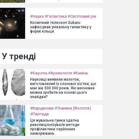
#
Наука
#
Галактика
#
Світловий рік
Космічний телескоп Subaru
зафіксував унікальну галактику у
формі кільця.
У тренді
#
Європа
#
Археологія
#
Камінь
Науковці виявили молоток,
виготовлений із слонової кістки, що
має вік 500 000 років. Які висновки
можна зробити на основі цього
знахідки?
#
Карцинома
#
Тканина (біологія)
#
Пептиди
Ця жувальна гумка здатна
революціонізувати методи
профілактики серйозних
захворювань.