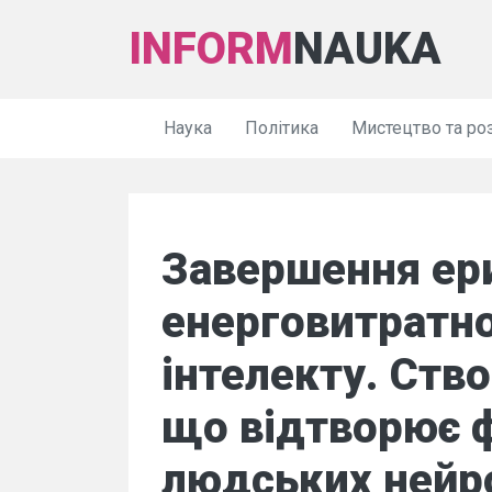
INFORM
NAUKA
Наука
Політика
Мистецтво та ро
Завершення ер
енерговитратн
інтелекту. Ств
що відтворює 
людських нейро