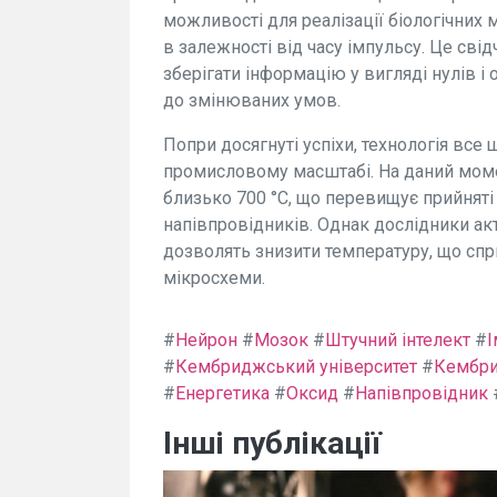
можливості для реалізації біологічних 
в залежності від часу імпульсу. Це сві
зберігати інформацію у вигляді нулів і 
до змінюваних умов.
Попри досягнуті успіхи, технологія вс
промисловому масштабі. На даний мом
близько 700 °C, що перевищує прийнят
напівпровідників. Однак дослідники ак
дозволять знизити температуру, що спри
мікросхеми.
#
Нейрон
#
Мозок
#
Штучний інтелект
#
І
#
Кембриджський університет
#
Кембр
#
Енергетика
#
Оксид
#
Напівпровідник
Інші публікації