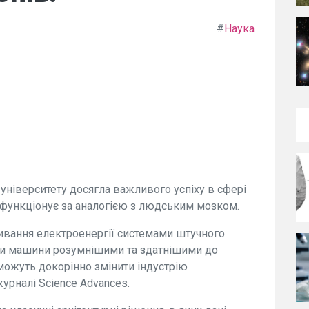
#
Наука
ніверситету досягла важливого успіху в сфері
 функціонує за аналогією з людським мозком.
живання електроенергії системами штучного
ячи машини розумнішими та здатнішими до
 можуть докорінно змінити індустрію
журналі Science Advances.