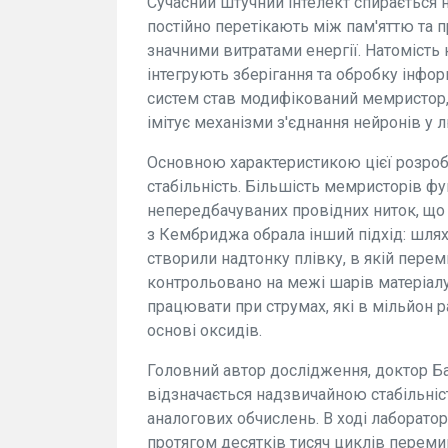
Сучасний штучний інтелект спирається на
постійно перетікають між пам'яттю та
значними витратами енергії. Натомість
інтегрують зберігання та обробку інфо
систем став модифікований мемристор,
імітує механізми з'єднання нейронів у
Основною характеристикою цієї розробки,
стабільність. Більшість мемристорів ф
непередбачуваних провідних ниток, що
з Кембриджа обрала інший підхід: шлях
створили надтонку плівку, в якій пере
контрольовано на межі шарів матеріа
працювати при струмах, які в мільйон р
основі оксидів.
Головний автор дослідження, доктор Ба
відзначається надзвичайною стабільні
аналогових обчислень. В ході лаборатор
протягом десятків тисяч циклів переми