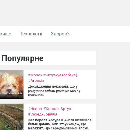
овище
Технології
Здоров'я
Популярне
#
Мозок
#
Чихуахуа (собака)
#
Агресія
Дослідження показали, що у
розумних собак розміри мозку
невеликі.
#
Неоліт
#
Король Артур
#
Середньовіччя
Зал короля Артура в Англії виявився
більш давнім, ніж Стоунхендж, що
належить до середньовічної епохи.