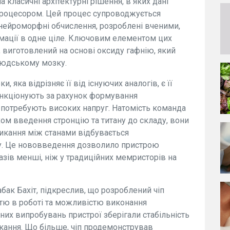
 класичні архітектурні рішення, в яких дані
 процесором. Цей процес супроводжується
 нейроморфні обчислення, розроблені вченими,
рмації в одне ціле. Ключовим елементом цих
 виготовлений на основі оксиду гафнію, який
 людському мозку.
 яка відрізняє її від існуючих аналогів, є її
ункціонують за рахунок формування
 потребують високих напруг. Натомість команда
ом введення стронцію та титану до складу, вони
микання між станами відбувається
лу. Це нововведення дозволило пристрою
азів менші, ніж у традиційних мемристорів на
бак Бахіт, підкреслив, що розроблений чіп
стю в роботі та можливістю виконання
них випробувань пристрої зберігали стабільність
кання. Що більше, чіп продемонстрував