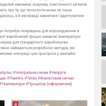
моделей навчання, зокрема, пластичності зв'язків
дчить про те, що технологія може не лише
одиниць, а й насправді навчатися і адаптуватися
е ще потребує покращень для впровадження в
ент виробничий процес вимагає температури
і норми для стандартного виробництва
тивно займаються розробкою методів, які
ятиме інтеграції цих пристроїв у звичайні
мпульс
#
Інтегральна схема
#
Напруга
идж
#
Пам'ять
#
Титан
#
Аналоговий сигнал
#
Температури
#
Процесор (інформатика)