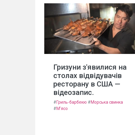
Гризуни з'явилися на
столах відвідувачів
ресторану в США —
відеозапис.
#
Гриль-барбекю
#
Морська свинка
#
М'ясо