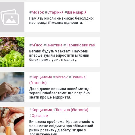
#
Мозок
#
Старіння
#
Швейцарія
Пам'ять ніколи не зникає безслідно:
насправді її можна відновити.
#
М'ясо
#
Генетика
#
Парниковий газ
Вегани будуть у захваті! Науковці
вперше зуміли виростити м'ясний
білок прямо у листі салату.
#
Карцинома
#
Мозок
#
Тканина
(біологія)
Дослідники виявили новий метод
терапії гліобластоми: що потрібно
знати про це відкриття.
#
Карцинома
#
Тканина (біологія)
#
Організм
Виявлена проблема: Кровоточивість
ясен може свідчити про збільшений
ризик розвитку діабету, згідно з
дослідженнями.