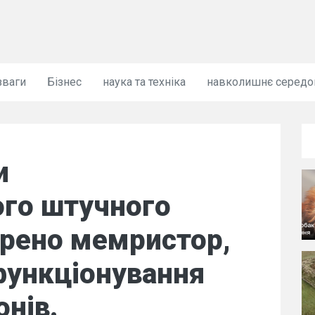
зваги
Бізнес
наука та техніка
навколишнє серед
и
ого штучного
орено мемристор,
функціонування
нів.