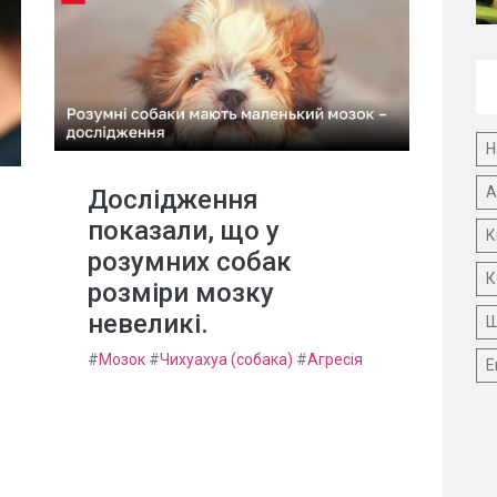
Н
А
Дослідження
показали, що у
К
розумних собак
К
розміри мозку
невеликі.
Ш
#
Мозок
#
Чихуахуа (собака)
#
Агресія
Е