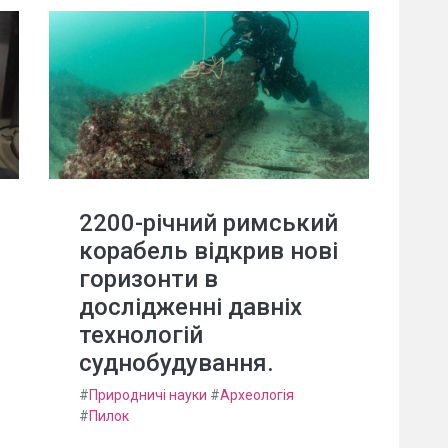
2200-річний римський
корабель відкрив нові
горизонти в
дослідженні давніх
технологій
суднобудування.
#
Природничі науки
#
Археологія
#
Пилок