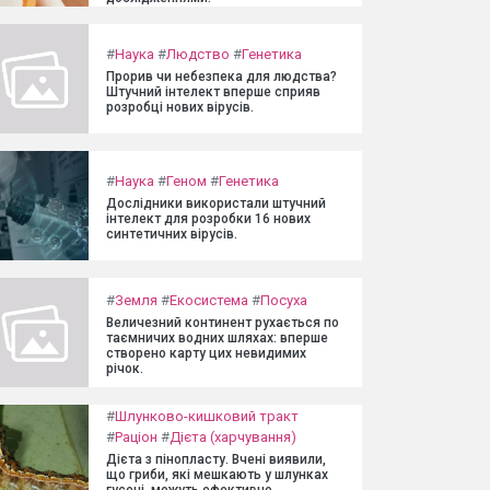
#
Наука
#
Людство
#
Генетика
Прорив чи небезпека для людства?
Штучний інтелект вперше сприяв
розробці нових вірусів.
#
Наука
#
Геном
#
Генетика
Дослідники використали штучний
інтелект для розробки 16 нових
синтетичних вірусів.
#
Земля
#
Екосистема
#
Посуха
Величезний континент рухається по
таємничих водних шляхах: вперше
створено карту цих невидимих
річок.
#
Шлунково-кишковий тракт
#
Раціон
#
Дієта (харчування)
Дієта з пінопласту. Вчені виявили,
що гриби, які мешкають у шлунках