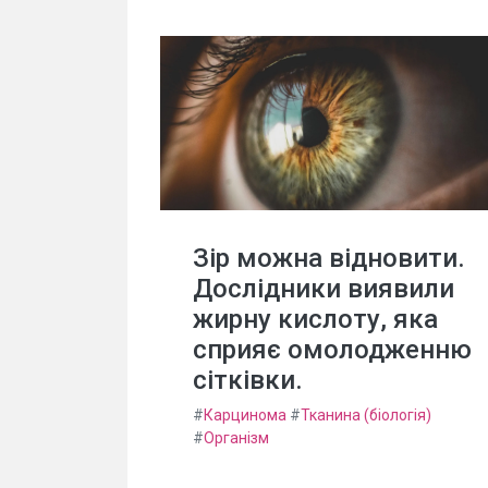
Зір можна відновити.
Дослідники виявили
жирну кислоту, яка
сприяє омолодженню
сітківки.
#
Карцинома
#
Тканина (біологія)
#
Організм