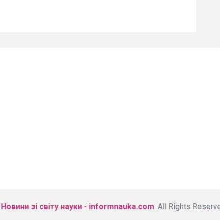
©
Новини зі світу науки - informnauka.com
. All Rights Reserv