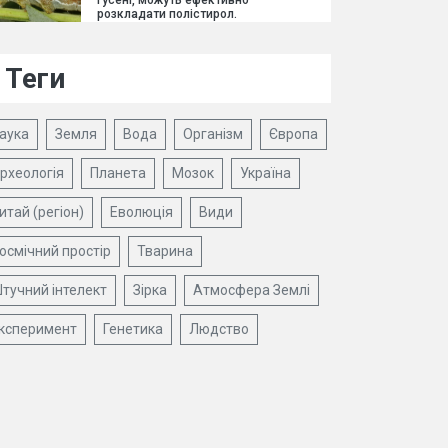
гусені, можуть ефективно
розкладати полістирол.
Теги
аука
Земля
Вода
Організм
Європа
рхеологія
Планета
Мозок
Україна
итай (регіон)
Еволюція
Види
осмічний простір
Тварина
тучний інтелект
Зірка
Атмосфера Землі
ксперимент
Генетика
Людство