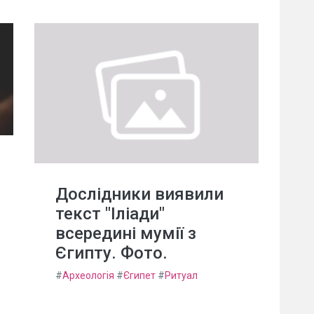
Дослідники виявили
текст "Іліади"
всередині мумії з
Єгипту. Фото.
#
Археологія
#
Єгипет
#
Ритуал