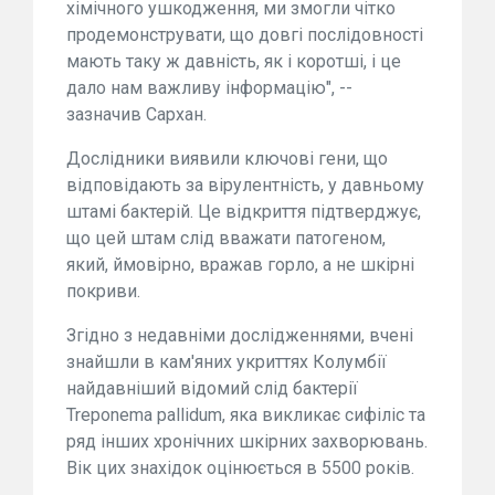
хімічного ушкодження, ми змогли чітко
продемонструвати, що довгі послідовності
мають таку ж давність, як і коротші, і це
дало нам важливу інформацію", --
зазначив Сархан.
Дослідники виявили ключові гени, що
відповідають за вірулентність, у давньому
штамі бактерій. Це відкриття підтверджує,
що цей штам слід вважати патогеном,
який, ймовірно, вражав горло, а не шкірні
покриви.
Згідно з недавніми дослідженнями, вчені
знайшли в кам'яних укриттях Колумбії
найдавніший відомий слід бактерії
Treponema pallidum, яка викликає сифіліс та
ряд інших хронічних шкірних захворювань.
Вік цих знахідок оцінюється в 5500 років.