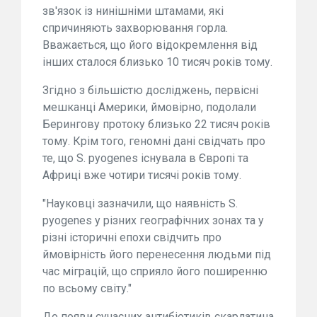
зв'язок із нинішніми штамами, які
спричиняють захворювання горла.
Вважається, що його відокремлення від
інших сталося близько 10 тисяч років тому.
Згідно з більшістю досліджень, первісні
мешканці Америки, ймовірно, подолали
Берингову протоку близько 22 тисяч років
тому. Крім того, геномні дані свідчать про
те, що S. pyogenes існувала в Європі та
Африці вже чотири тисячі років тому.
"Науковці зазначили, що наявність S.
pyogenes у різних географічних зонах та у
різні історичні епохи свідчить про
ймовірність його перенесення людьми під
час міграцій, що сприяло його поширенню
по всьому світу."
До появи сучасних антибіотиків скарлатина