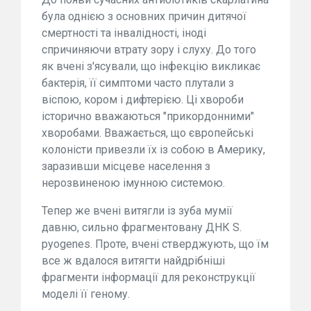
була однією з основних причин дитячої
смертності та інвалідності, іноді
спричиняючи втрату зору і слуху. До того
як вчені з'ясували, що інфекцію викликає
бактерія, її симптоми часто плутали з
віспою, кором і дифтерією. Ці хвороби
історично вважаються "прикордонними"
хворобами. Вважається, що європейські
колоністи привезли їх із собою в Америку,
заразивши місцеве населення з
нерозвиненою імунною системою.
Тепер же вчені витягли із зуба мумії
давню, сильно фрагментовану ДНК S.
pyogenes. Проте, вчені стверджують, що їм
все ж вдалося витягти найдрібніші
фрагменти інформації для реконструкції
моделі її геному.