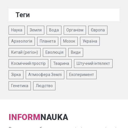
Теги
Наука
Земля
Вода
Організм
Європа
Археологія
Планета
Мозок
Україна
Китай (регіон)
Еволюція
Види
Космічний простір
Тварина
Штучний інтелект
Зірка
Атмосфера Землі
Експеримент
Генетика
Людство
INFORM
NAUKA