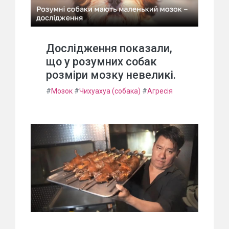
Дослідження показали,
що у розумних собак
розміри мозку невеликі.
#
Мозок
#
Чихуахуа (собака)
#
Агресія