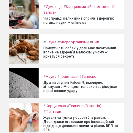
#
Деменція
#
Карцинома
#
Рак молочної
залози
Чи справді келих вина сприяє здоров'ю:
погляд науки -- online.ua
#
Наука
#
Мікроорганізми
#
Пил
Присутність собак у домі має позитивний
вплив на здоров'я малюків: у чому ж
криється секрет?
#
Наука
#
Гравітація
#
Телескоп
Другий ступінь Falcon 9, ймовірно,
зіткнувся з Місяцем: телескоп зафіксував
перші ознаки удару.
#
Карцинома
#
Тканина (біологія)
#
Пептиди
Жувальна гумка у боротьбі з раком.
Дослідники оголосили про інноваційний
підхід, що дозволяє знизити рівень ВПЛ на
93%.