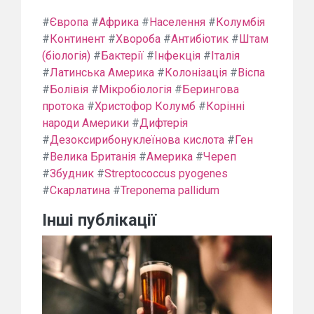
#
Європа
#
Африка
#
Населення
#
Колумбія
#
Континент
#
Хвороба
#
Антибіотик
#
Штам
(біологія)
#
Бактерії
#
Інфекція
#
Італія
#
Латинська Америка
#
Колонізація
#
Віспа
#
Болівія
#
Мікробіологія
#
Берингова
протока
#
Христофор Колумб
#
Корінні
народи Америки
#
Дифтерія
#
Дезоксирибонуклеїнова кислота
#
Ген
#
Велика Британія
#
Америка
#
Череп
#
Збудник
#
Streptococcus pyogenes
#
Скарлатина
#
Treponema pallidum
Інші публікації