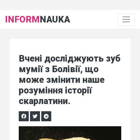
INFORM
NAUKA
Вчені досліджують зуб
мумії з Болівії, що
може змінити наше
розуміння історії
скарлатини.