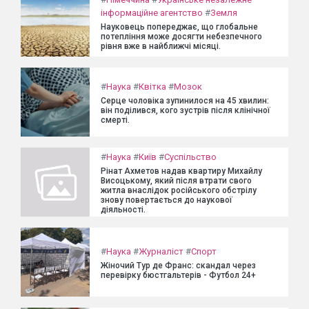
інформаційне агентство
#
Земля
Науковець попереджає, що глобальне
потепління може досягти небезпечного
рівня вже в найближчі місяці.
#
Наука
#
Квітка
#
Мозок
Серце чоловіка зупинилося на 45 хвилин:
він поділився, кого зустрів після клінічної
смерті.
#
Наука
#
Київ
#
Суспільство
Рінат Ахметов надав квартиру Михайлу
Висоцькому, який після втрати свого
житла внаслідок російського обстрілу
знову повертається до наукової
діяльності.
#
Наука
#
Журналіст
#
Спорт
Жіночий Тур де Франс: скандал через
перевірку бюстгальтерів - Футбол 24+