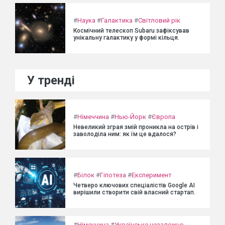
#
Наука
#
Галактика
#
Світловий рік
Космічний телескоп Subaru зафіксував
унікальну галактику у формі кільця.
У тренді
#
Німеччина
#
Нью-Йорк
#
Європа
Невеликий зграя змій проникла на острів і
заволоділа ним: як їм це вдалося?
#
Білок
#
Гіпотеза
#
Експеримент
Четверо ключових спеціалістів Google AI
вирішили створити свій власний стартап.
#
Німеччина
#
Українське незалежне