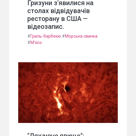
Гризуни з'явилися на
столах відвідувачів
ресторану в США —
відеозапис.
#
Гриль-барбекю
#
Морська свинка
#
М'ясо
"Лякаюче явище":