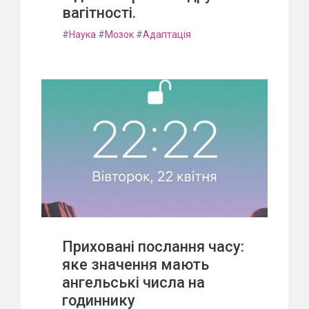
вагітності.
#
Наука
#
Мозок
#
Адаптація
Приховані послання часу:
яке значення мають
ангельські числа на
годиннику