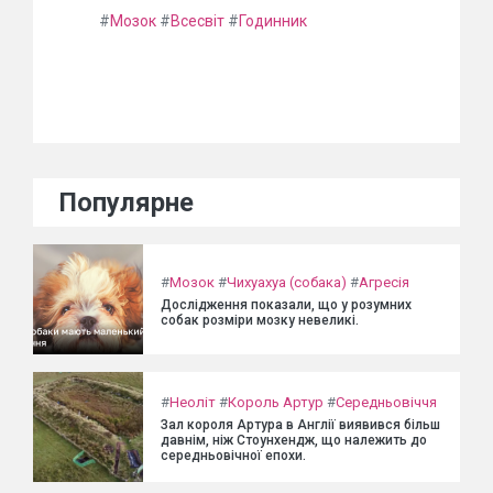
#
Мозок
#
Всесвіт
#
Годинник
Популярне
#
Мозок
#
Чихуахуа (собака)
#
Агресія
Дослідження показали, що у розумних
собак розміри мозку невеликі.
#
Неоліт
#
Король Артур
#
Середньовіччя
Зал короля Артура в Англії виявився більш
давнім, ніж Стоунхендж, що належить до
середньовічної епохи.