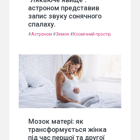
астроном представив
запис звуку сонячного
спалаху.
#
Астроном
#
Земля
#
Космічний простір
Мозок матері: як
трансформується жінка
під час першої та другої