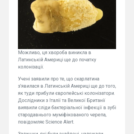
Можливо, ця хвороба виникла в
Латинській Америці ще до початку
колонізації.
Учені заявили про те, що скарлатина
з'явилася в Латинській Америці ще до того,
як туди прибули європейські колонізатори.
Дослідники з Італії та Великої Британії
виявили сліди бактеріальної інфекції в зубі
стародавнього муміфікованого черепа,
повідомляє Science Alert.
Залишки, які були знайдені, належали