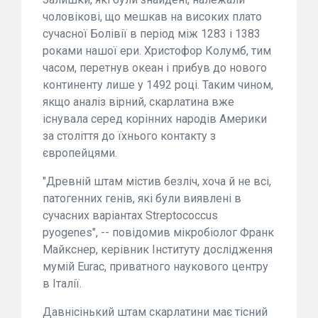
чоловікові, що мешкав на високих плато
сучасної Болівії в період між 1283 і 1383
роками нашої ери. Христофор Колумб, тим
часом, перетнув океан і прибув до нового
континенту лише у 1492 році. Таким чином,
якщо аналіз вірний, скарлатина вже
існувала серед корінних народів Америки
за століття до їхнього контакту з
європейцями.
"Древній штам містив безліч, хоча й не всі,
патогенних генів, які були виявлені в
сучасних варіантах Streptococcus
pyogenes", -- повідомив мікробіолог Франк
Майкснер, керівник Інституту дослідження
мумій Eurac, приватного наукового центру
в Італії.
Давнісінький штам скарлатини має тісний