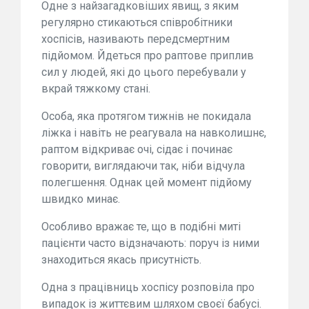
Одне з найзагадковіших явищ, з яким
регулярно стикаються співробітники
хоспісів, називають передсмертним
підйомом. Йдеться про раптове приплив
сил у людей, які до цього перебували у
вкрай тяжкому стані.
Особа, яка протягом тижнів не покидала
ліжка і навіть не реагувала на навколишнє,
раптом відкриває очі, сідає і починає
говорити, виглядаючи так, ніби відчула
полегшення. Однак цей момент підйому
швидко минає.
Особливо вражає те, що в подібні миті
пацієнти часто відзначають: поруч із ними
знаходиться якась присутність.
Одна з працівниць хоспісу розповіла про
випадок із життєвим шляхом своєї бабусі.