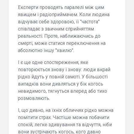
Експерти проводять паралелі між цим
явищем і радіоприймачем. Коли людина
відчуває себе здоровою, її "частота"
співпадає з звичним сприйняттям
реальності. Проте, наближаючись до
смерті, може статися переключення на
абсолютно іншу "хвилю".
І є ще одне спостереження, яке
повторюється знову і знову: люди вкрай
рідко йдуть у повній самоті. У більшості
випадків вони дивляться у бік когось
невидимого, тягнуться вперед або тихо
розмовляють.
І, що дивно, на їхніх обличчях рідко можна
помітити страх. Частіше можна побачити
спокій, легке здивування та відчуття, ніби
вони зустрічають когось, кого давно