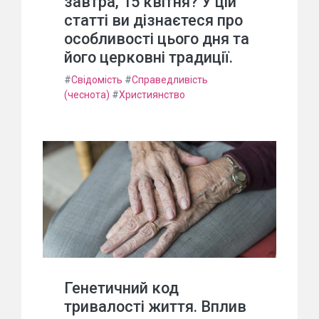
завтра, 15 квітня? У цій
статті ви дізнаєтеся про
особливості цього дня та
його церковні традиції.
#
Свідомість
#
Справедливість
(чеснота)
#
Християнство
Генетичний код
тривалості життя. Вплив