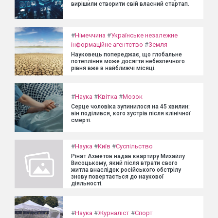
вирішили створити свій власний стартап.
#
Німеччина
#
Українське незалежне
інформаційне агентство
#
Земля
Науковець попереджає, що глобальне
потепління може досягти небезпечного
рівня вже в найближчі місяці.
#
Наука
#
Квітка
#
Мозок
Серце чоловіка зупинилося на 45 хвилин:
він поділився, кого зустрів після клінічної
смерті.
#
Наука
#
Київ
#
Суспільство
Рінат Ахметов надав квартиру Михайлу
Висоцькому, який після втрати свого
житла внаслідок російського обстрілу
знову повертається до наукової
діяльності.
#
Наука
#
Журналіст
#
Спорт