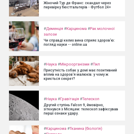
Жіночий Тур де Франс: скандал через
перевірку бюстгальтерів - Футбол 24+
#
Деменція
#
Карцинома
#
Рак молочної
залози
Чи справді келих вина сприяє здоров'ю:
погляд науки -- online.ua
#
Наука
#
Мікроорганізми
#
Пил
Присутність собак у домі має позитивний
вплив на здоров'я малюків: у чому ж
криється секрет?
#
Наука
#
Гравітація
#
Телескоп
Другий ступінь Falcon 9, ймовірно,
зіткнувся з Місяцем: телескоп зафіксував
перші ознаки удару.
#
Карцинома
#
Тканина (біологія)