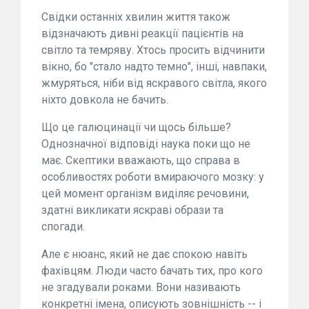
Свідки останніх хвилин життя також
відзначають дивні реакції пацієнтів на
світло та темряву. Хтось просить відчинити
вікно, бо "стало надто темно", інші, навпаки,
жмуряться, ніби від яскравого світла, якого
ніхто довкола не бачить.
Що це галюцинації чи щось більше?
Однозначної відповіді наука поки що не
має. Скептики вважають, що справа в
особливостях роботи вмираючого мозку: у
цей момент організм виділяє речовини,
здатні викликати яскраві образи та
спогади.
Але є нюанс, який не дає спокою навіть
фахівцям. Люди часто бачать тих, про кого
не згадували роками. Вони називають
конкретні імена, описують зовнішність -- і