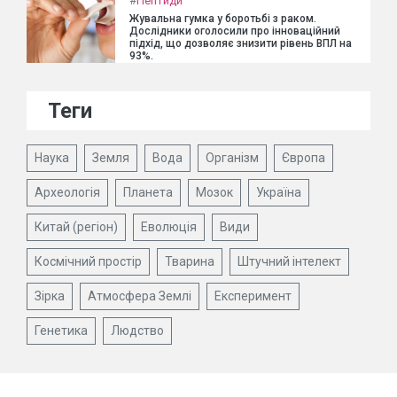
#
Пептиди
Жувальна гумка у боротьбі з раком.
Дослідники оголосили про інноваційний
підхід, що дозволяє знизити рівень ВПЛ на
93%.
Теги
Наука
Земля
Вода
Організм
Європа
Археологія
Планета
Мозок
Україна
Китай (регіон)
Еволюція
Види
Космічний простір
Тварина
Штучний інтелект
Зірка
Атмосфера Землі
Експеримент
Генетика
Людство