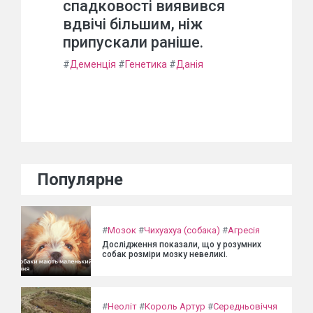
спадковості виявився
вдвічі більшим, ніж
припускали раніше.
#
Деменція
#
Генетика
#
Данія
Популярне
#
Мозок
#
Чихуахуа (собака)
#
Агресія
Дослідження показали, що у розумних
собак розміри мозку невеликі.
#
Неоліт
#
Король Артур
#
Середньовіччя