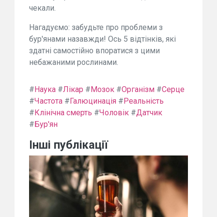
чекали.
Нагадуємо: забудьте про проблеми з
бур'янами назавжди! Ось 5 відтінків, які
здатні самостійно впоратися з цими
небажаними рослинами.
#
Наука
#
Лікар
#
Мозок
#
Організм
#
Серце
#
Частота
#
Галюцинація
#
Реальність
#
Клінічна смерть
#
Чоловік
#
Датчик
#
Бур'ян
Інші публікації