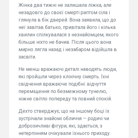
Жінка два тижні не залишала ліжка, але
незадовго до своєї смерті раптом сіла і
глянула в бік дверей. Вона заявила, що до
неї завітав батько, привітала його і кілька
хвилин спілкувалася з незнайомцем, якого
більше ніхто не бачив. Після цього вона
мирно лягла назад і незабаром відійшла в
засвіти.
Не менш вражаючі деталі наводять люди,
які пройшли через клінічну смерть. Їхні
свідчення вражаюче подібні: відчуття
переміщення по безмежному тунелю,
ніжне світло попереду та повний спокій.
Дехто стверджує, що на іншому боці їх
зустрічали знайомі обличчя — родичі чи
доброзичливі фігури, які, здається, з
нетерпінням очікували їхнього приходу.