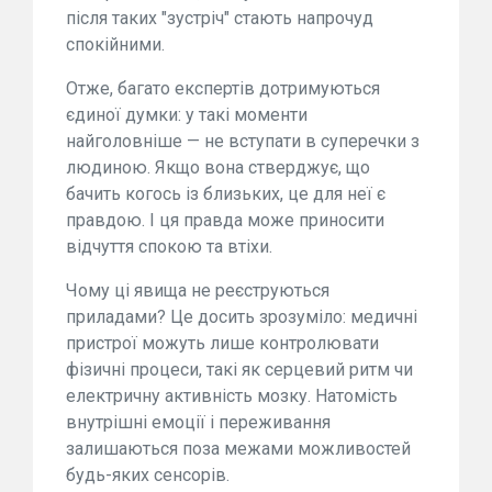
після таких "зустріч" стають напрочуд
спокійними.
Отже, багато експертів дотримуються
єдиної думки: у такі моменти
найголовніше — не вступати в суперечки з
людиною. Якщо вона стверджує, що
бачить когось із близьких, це для неї є
правдою. І ця правда може приносити
відчуття спокою та втіхи.
Чому ці явища не реєструються
приладами? Це досить зрозуміло: медичні
пристрої можуть лише контролювати
фізичні процеси, такі як серцевий ритм чи
електричну активність мозку. Натомість
внутрішні емоції і переживання
залишаються поза межами можливостей
будь-яких сенсорів.