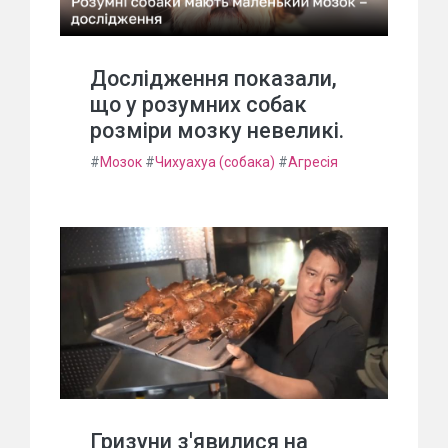
Дослідження показали,
що у розумних собак
розміри мозку невеликі.
#
Мозок
#
Чихуахуа (собака)
#
Агресія
Гризуни з'явилися на