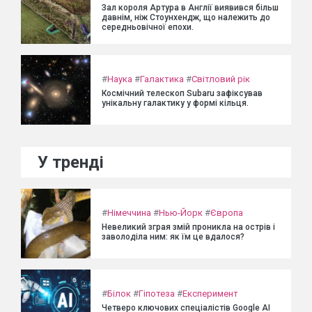
Зал короля Артура в Англії виявився більш
давнім, ніж Стоунхендж, що належить до
середньовічної епохи.
#
Наука
#
Галактика
#
Світловий рік
Космічний телескоп Subaru зафіксував
унікальну галактику у формі кільця.
У тренді
#
Німеччина
#
Нью-Йорк
#
Європа
Невеликий зграя змій проникла на острів і
заволоділа ним: як їм це вдалося?
#
Білок
#
Гіпотеза
#
Експеримент
Четверо ключових спеціалістів Google AI