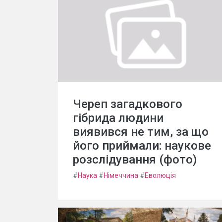
Череп загадкового
гібрида людини
виявився не тим, за що
його приймали: наукове
розслідування (фото)
#
Наука
#
Німеччина
#
Еволюція