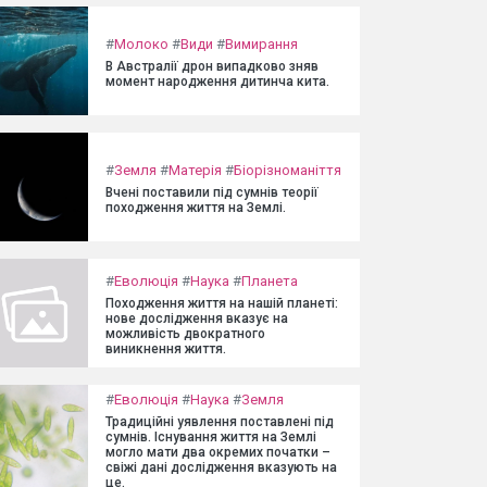
#
Молоко
#
Види
#
Вимирання
В Австралії дрон випадково зняв
момент народження дитинча кита.
#
Земля
#
Матерія
#
Біорізноманіття
Вчені поставили під сумнів теорії
походження життя на Землі.
#
Еволюція
#
Наука
#
Планета
Походження життя на нашій планеті:
нове дослідження вказує на
можливість двократного
виникнення життя.
#
Еволюція
#
Наука
#
Земля
Традиційні уявлення поставлені під
сумнів. Існування життя на Землі
могло мати два окремих початки –
свіжі дані дослідження вказують на
це.