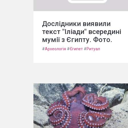
Дослідники виявили
текст "Іліади" всередині
мумії з Єгипту. Фото.
#
Археологія
#
Єгипет
#
Ритуал