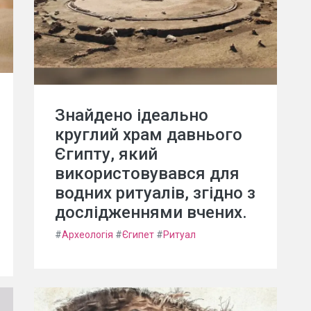
Знайдено ідеально
круглий храм давнього
Єгипту, який
використовувався для
водних ритуалів, згідно з
дослідженнями вчених.
#
Археологія
#
Єгипет
#
Ритуал