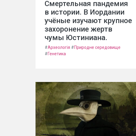
Смертельная пандемия
в истории. В Иордании
учёные изучают крупное
захоронение жертв
чумы Юстиниана.
#
Археологія
#
Природне середовище
#
Генетика