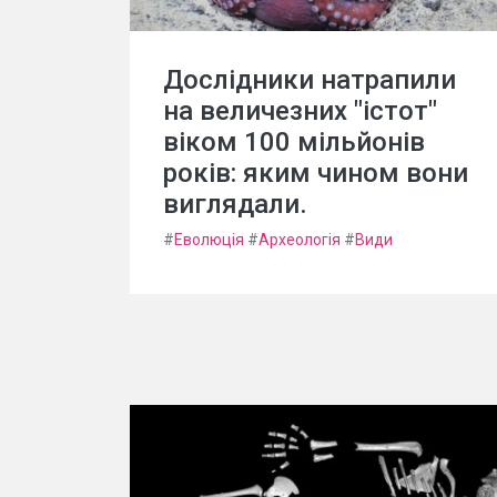
Дослідники натрапили
на величезних "істот"
віком 100 мільйонів
років: яким чином вони
виглядали.
#
Еволюція
#
Археологія
#
Види