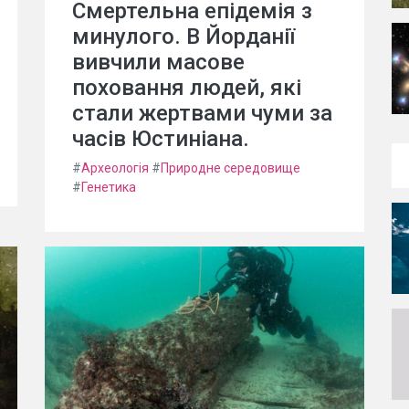
Смертельна епідемія з
минулого. В Йорданії
вивчили масове
поховання людей, які
стали жертвами чуми за
часів Юстиніана.
#
Археологія
#
Природне середовище
#
Генетика