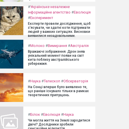
#
Українське незалежне
інформаційне агентство
#
Еволюція
#
Експеримент
Експерти провели дослідження, щоб
з'ясувати, чи здатні коти підтримати
людей у важких ситуаціях. Висновки
виявилися незадовільними.
#
Молоко
#
Вимирання
#
Австралія
Вражаючі зображення. Дрон зняв
унікальний момент появи на світ
кита поблизу австралійського
узбережжя.
#
Наука
#
Телескоп
#
Обсерваторія
На Сонці вперше було виявлено те,
що раніше існувало тільки в рамках
теоретичних припущень.
#
Білок
#
Еволюція
#
Наука
Чи могла життя на Землі зародитися
двічі? Дослідники зробили
сенсаційне відкриття.