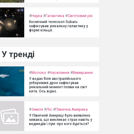
#
Наука
#
Галактика
#
Світловий рік
Космічний телескоп Subaru
зафіксував унікальну галактику у
формі кільця.
У тренді
#
Молоко
#
Населення
#
Вимирання
У водах біля австралійського
узбережжя дрон зафіксував
унікальний момент появи на світ
кита. Ось відео.
#
Земля
#
Ліс
#
Північна Америка
У Північній Америці було виявлено
хижака, що викликає страх навіть у
ведмедів і пум: про кого йдеться?