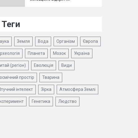
Теги
аука
Земля
Вода
Організм
Європа
рхеологія
Планета
Мозок
Україна
итай (регіон)
Еволюція
Види
осмічний простір
Тварина
тучний інтелект
Зірка
Атмосфера Землі
ксперимент
Генетика
Людство