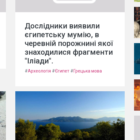
Дослідники виявили
єгипетську мумію, в
черевній порожнині якої
знаходилися фрагменти
"Іліади".
#
Археологія
#
Єгипет
#
Грецька мова