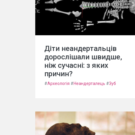
Діти неандертальців
дорослішали швидше,
ніж сучасні: з яких
причин?
#
Археологія
#
Неандерталець
#
Зуб