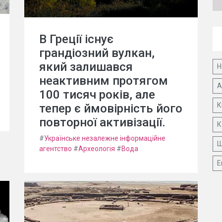
В Греції існує
грандіозний вулкан,
який залишався
Н
неактивним протягом
А
100 тисяч років, але
К
тепер є ймовірність його
повторної активізації.
К
#
Українське незалежне інформаційне
Ш
агентство
#
Археологія
#
Вода
Е