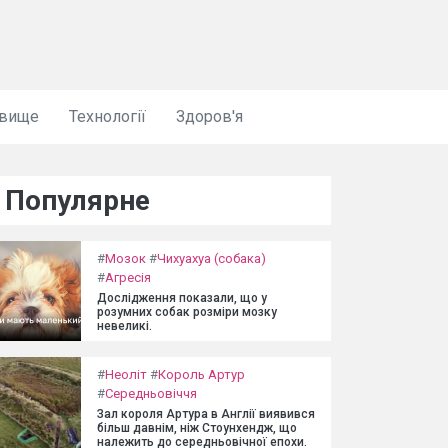
овище
Технології
Здоров'я
Популярне
#
Мозок
#
Чихуахуа (собака)
#
Агресія
Дослідження показали, що у
розумних собак розміри мозку
невеликі.
#
Неоліт
#
Король Артур
#
Середньовіччя
Зал короля Артура в Англії виявився
більш давнім, ніж Стоунхендж, що
належить до середньовічної епохи.