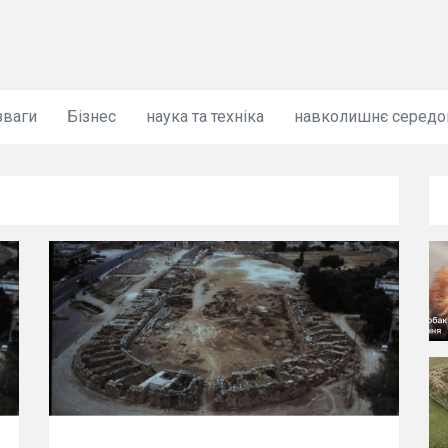
зваги
Бізнес
наука та техніка
навколишнє серед