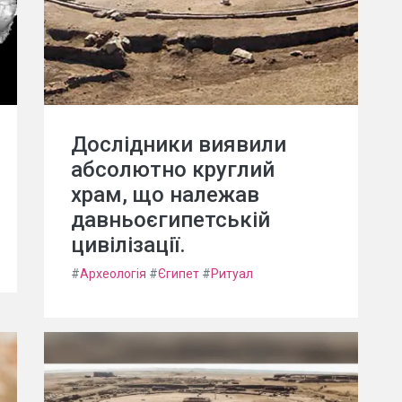
Дослідники виявили
абсолютно круглий
храм, що належав
давньоєгипетській
цивілізації.
#
Археологія
#
Єгипет
#
Ритуал