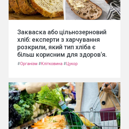
Закваска або цільнозерновий
хліб: експерти з харчування
розкрили, який тип хліба є
більш корисним для здоров'я.
#
Організм
#
Клітковина
#
Цукор