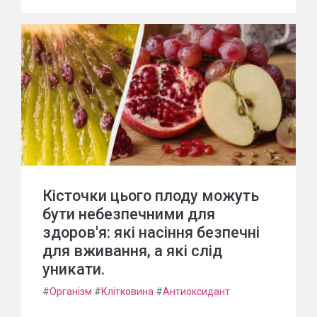
Кісточки цього плоду можуть
бути небезпечними для
здоров'я: які насіння безпечні
для вживання, а які слід
уникати.
#
Організм
#
Клітковина
#
Антиоксидант