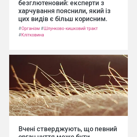
безглютеновий: експерти з
харчування пояснили, який із
цих видів є більш корисним.
#
Організм
#
Шлунково-кишковий тракт
#
Клітковина
Вчені стверджують, що певний
орган чуття може бути