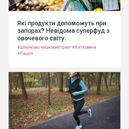
Які продукти допоможуть при
запорах? Невідома суперфуд з
овочевого світу.
#
Шлунково-кишковий тракт
#
Клітковина
#
Раціон