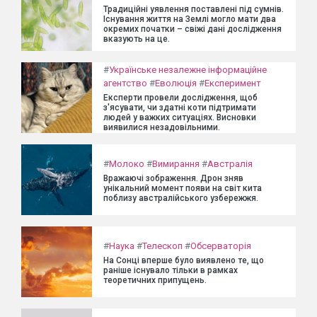
Традиційні уявлення поставлені під сумнів.
Існування життя на Землі могло мати два
окремих початки – свіжі дані дослідження
вказують на це.
#
Українське незалежне інформаційне
агентство
#
Еволюція
#
Експеримент
Експерти провели дослідження, щоб
з'ясувати, чи здатні коти підтримати
людей у важких ситуаціях. Висновки
виявилися незадовільними.
#
Молоко
#
Вимирання
#
Австралія
Вражаючі зображення. Дрон зняв
унікальний момент появи на світ кита
поблизу австралійського узбережжя.
#
Наука
#
Телескоп
#
Обсерваторія
На Сонці вперше було виявлено те, що
раніше існувало тільки в рамках
теоретичних припущень.