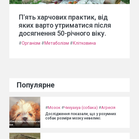
П'ять харчових практик, від
яких варто утриматися після
досягнення 50-річного віку.
#
Організм
#
Метаболізм
#
Клітковина
Популярне
#
Мозок
#
Чихуахуа (собака)
#
Агресія
Дослідження показали, що у розумних
собак розміри мозку невеликі.