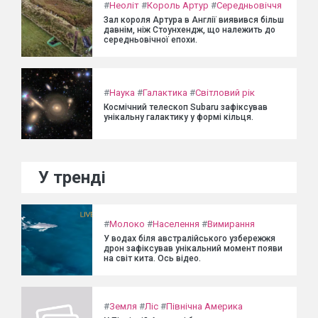
#
Неоліт
#
Король Артур
#
Середньовіччя
Зал короля Артура в Англії виявився більш
давнім, ніж Стоунхендж, що належить до
середньовічної епохи.
#
Наука
#
Галактика
#
Світловий рік
Космічний телескоп Subaru зафіксував
унікальну галактику у формі кільця.
У тренді
#
Молоко
#
Населення
#
Вимирання
У водах біля австралійського узбережжя
дрон зафіксував унікальний момент появи
на світ кита. Ось відео.
#
Земля
#
Ліс
#
Північна Америка