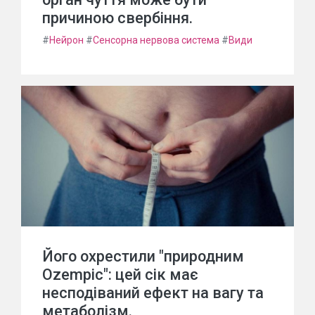
причиною свербіння.
#
Нейрон
#
Сенсорна нервова система
#
Види
Його охрестили "природним
Ozempic": цей сік має
несподіваний ефект на вагу та
метаболізм.