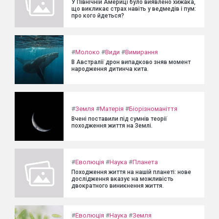
У Північній Америці було виявлено хижака,
що викликає страх навіть у ведмедів і пум:
про кого йдеться?
#
Молоко
#
Види
#
Вимирання
В Австралії дрон випадково зняв момент
народження дитинча кита.
#
Земля
#
Матерія
#
Біорізноманіття
Вчені поставили під сумнів теорії
походження життя на Землі.
#
Еволюція
#
Наука
#
Планета
Походження життя на нашій планеті: нове
дослідження вказує на можливість
двократного виникнення життя.
#
Еволюція
#
Наука
#
Земля