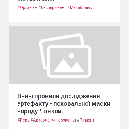
#
Організм
#
Експеримент
#
Метаболізм
Вчені провели дослідження
артефакту - поховальної маски
народу Чанкай.
#
Перу
#
Археологічні розкопки
#
Пігмент