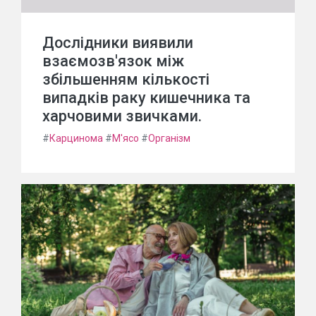
Дослідники виявили
взаємозв'язок між
збільшенням кількості
випадків раку кишечника та
харчовими звичками.
#
Карцинома
#
М'ясо
#
Організм