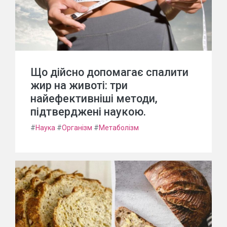
Що дійсно допомагає спалити
жир на животі: три
найефективніші методи,
підтверджені наукою.
#
Наука
#
Організм
#
Метаболізм