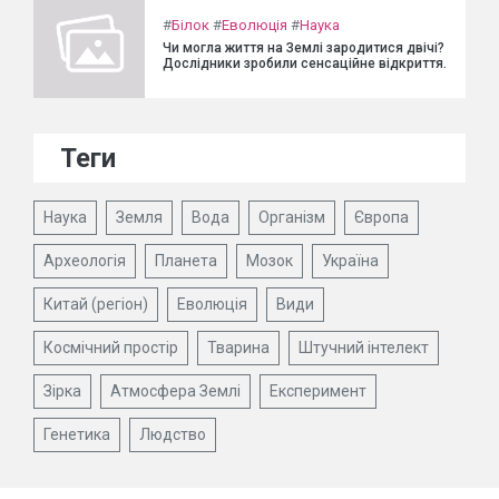
#
Білок
#
Еволюція
#
Наука
Чи могла життя на Землі зародитися двічі?
Дослідники зробили сенсаційне відкриття.
Теги
Наука
Земля
Вода
Організм
Європа
Археологія
Планета
Мозок
Україна
Китай (регіон)
Еволюція
Види
Космічний простір
Тварина
Штучний інтелект
Зірка
Атмосфера Землі
Експеримент
Генетика
Людство