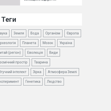
Теги
аука
Земля
Вода
Організм
Європа
рхеологія
Планета
Мозок
Україна
итай (регіон)
Еволюція
Види
осмічний простір
Тварина
тучний інтелект
Зірка
Атмосфера Землі
ксперимент
Генетика
Людство