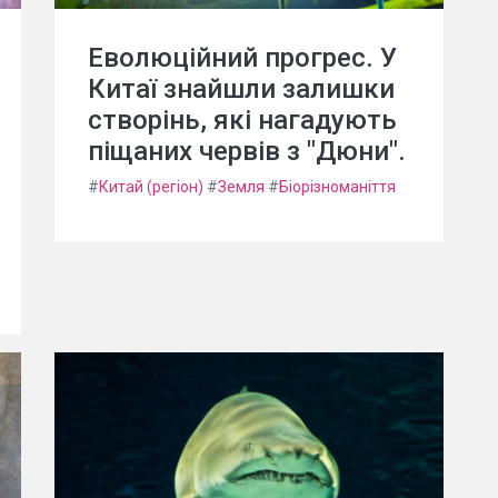
Еволюційний прогрес. У
Китаї знайшли залишки
створінь, які нагадують
піщаних червів з "Дюни".
#
Китай (регіон)
#
Земля
#
Біорізноманіття