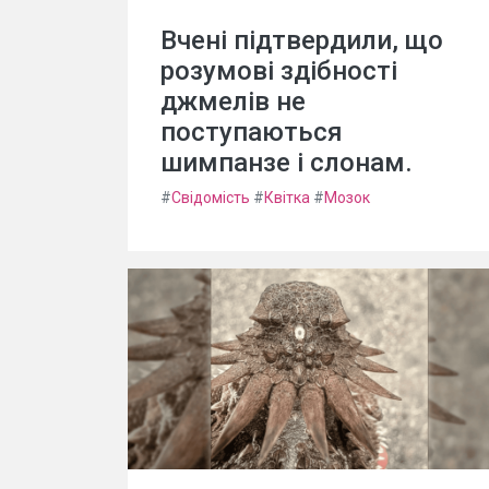
Вчені підтвердили, що
розумові здібності
джмелів не
поступаються
шимпанзе і слонам.
#
Свідомість
#
Квітка
#
Мозок