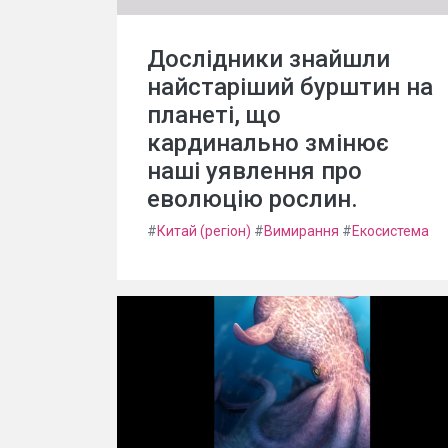
Дослідники знайшли
найстаріший бурштин на
планеті, що
кардинально змінює
наші уявлення про
еволюцію рослин.
#
Китай (регіон)
#
Вимирання
#
Екосистема