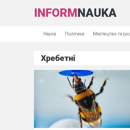
INFORM
NAUKA
Наука
Політика
Мистецтво та ро
Хребетні