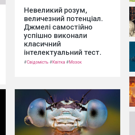
Невеликий розум,
величезний потенціал.
Джмелі самостійно
успішно виконали
класичний
інтелектуальний тест.
#
Свідомість
#
Квітка
#
Мозок