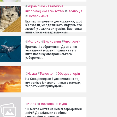
#
Українське незалежне
інформаційне агентство
#
Еволюція
#
Експеримент
Експерти провели дослідження, щоб
з'ясувати, чи здатні коти підтримати
людей у важких ситуаціях. Висновки
виявилися незадовільними.
#
Молоко
#
Вимирання
#
Австралія
Вражаючі зображення. Дрон зняв
унікальний момент появи на світ
кита поблизу австралійського
узбережжя.
#
Наука
#
Телескоп
#
Обсерваторія
На Сонці вперше було виявлено те,
що раніше існувало тільки в рамках
теоретичних припущень.
#
Білок
#
Еволюція
#
Наука
Чи могла життя на Землі зародитися
двічі? Дослідники зробили
сенсаційне відкриття.