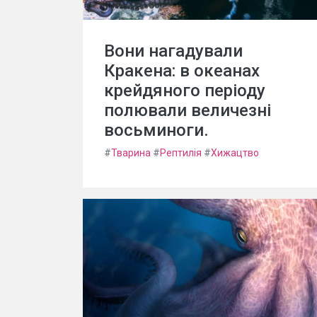
Вони нагадували
Кракена: в океанах
крейдяного періоду
полювали величезні
восьминоги.
#
Тварина
#
Рептилія
#
Хижацтво