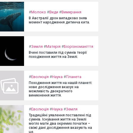
#
Молоко
#
Види
#
Вимирання
В Австралії дрон випадково зняв
момент народження дитинча кита.
#
Земля
#
Матерія
#
Біорізноманіття
Вчені поставили під сумнів теорії
походження життя на Землі.
#
Еволюція
#
Наука
#
Планета
Походження життя на нашій планеті:
нове дослідження вказує на
можливість двократного
виникнення життя.
#
Еволюція
#
Наука
#
Земля
Традиційні уявлення поставлені під
сумнів. Існування життя на Землі
могло мати два окремих початки –
свіжі дані дослідження вказують на
це.