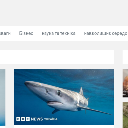
зваги
Бізнес
наука та техніка
навколишнє серед