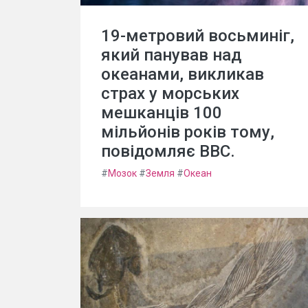
19-метровий восьминіг,
який панував над
океанами, викликав
страх у морських
мешканців 100
мільйонів років тому,
повідомляє BBC.
#
Мозок
#
Земля
#
Океан