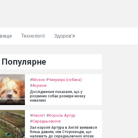
овище
Технології
Здоров'я
Популярне
#
Мозок
#
Чихуахуа (собака)
#
Агресія
Дослідження показали, що у
розумних собак розміри мозку
невеликі.
#
Неоліт
#
Король Артур
#
Середньовіччя
Зал короля Артура в Англії виявився
більш давнім, ніж Стоунхендж, що
належить до середньовічної епохи.