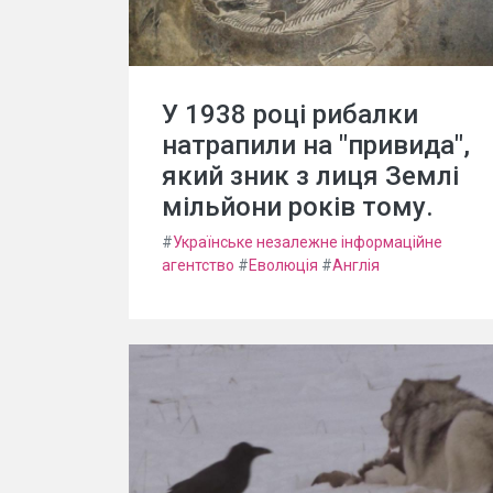
У 1938 році рибалки
натрапили на "привида",
який зник з лиця Землі
мільйони років тому.
#
Українське незалежне інформаційне
агентство
#
Еволюція
#
Англія