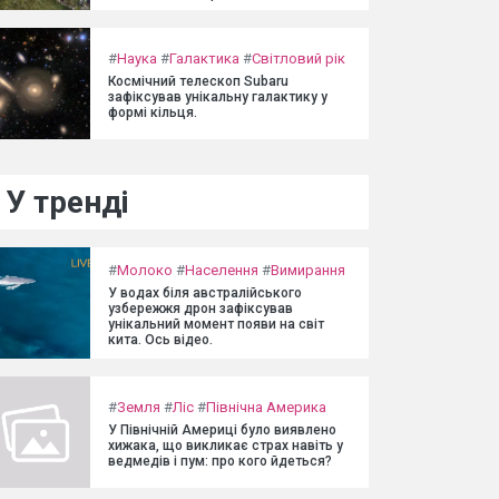
#
Наука
#
Галактика
#
Світловий рік
Космічний телескоп Subaru
зафіксував унікальну галактику у
формі кільця.
У тренді
#
Молоко
#
Населення
#
Вимирання
У водах біля австралійського
узбережжя дрон зафіксував
унікальний момент появи на світ
кита. Ось відео.
#
Земля
#
Ліс
#
Північна Америка
У Північній Америці було виявлено
хижака, що викликає страх навіть у
ведмедів і пум: про кого йдеться?