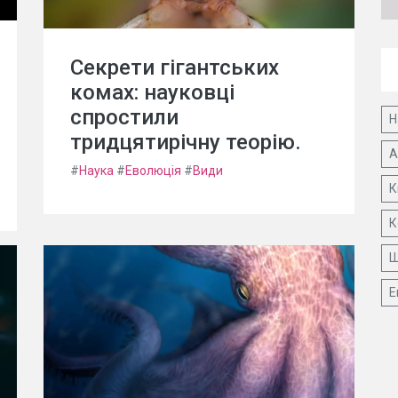
Секрети гігантських
комах: науковці
спростили
Н
тридцятирічну теорію.
А
#
Наука
#
Еволюція
#
Види
К
К
Ш
Е