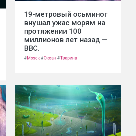
19-метровый осьминог
внушал ужас морям на
протяжении 100
миллионов лет назад —
BBC.
#
Мозок
#
Океан
#
Тварина