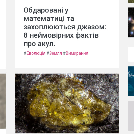
Обдаровані у
математиці та
захоплюються джазом:
8 неймовірних фактів
про акул.
#
Еволюція
#
Земля
#
Вимирання