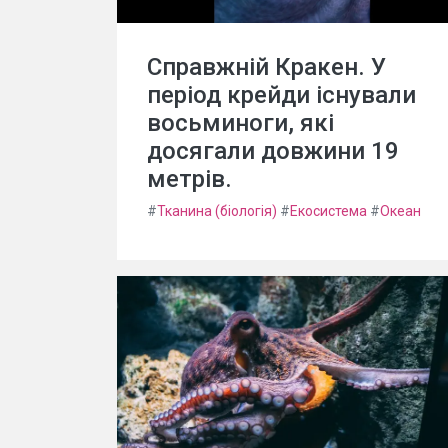
Справжній Кракен. У
період крейди існували
восьминоги, які
досягали довжини 19
метрів.
#
Тканина (біологія)
#
Екосистема
#
Океан